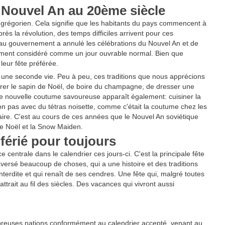
 Nouvel An au 20ème siècle
 grégorien. Cela signifie que les habitants du pays commencent à
rès la révolution, des temps difficiles arrivent pour ces
au gouvernement a annulé les célébrations du Nouvel An et de
ellement considéré comme un jour ouvrable normal. Bien que
leur fête préférée.
t une seconde vie. Peu à peu, ces traditions que nous apprécions
rer le sapin de Noël, de boire du champagne, de dresser une
ne nouvelle coutume savoureuse apparaît également: cuisiner la
on pas avec du tétras noisette, comme c'était la coutume chez les
naire. C'est au cours de ces années que le Nouvel An soviétique
re Noël et la Snow Maiden.
férié pour toujours
centrale dans le calendrier ces jours-ci. C'est la principale fête
aversé beaucoup de choses, qui a une histoire et des traditions
nterdite et qui renaît de ses cendres. Une fête qui, malgré toutes
trait au fil des siècles. Des vacances qui vivront aussi
breuses nations conformément au calendrier accepté, venant au