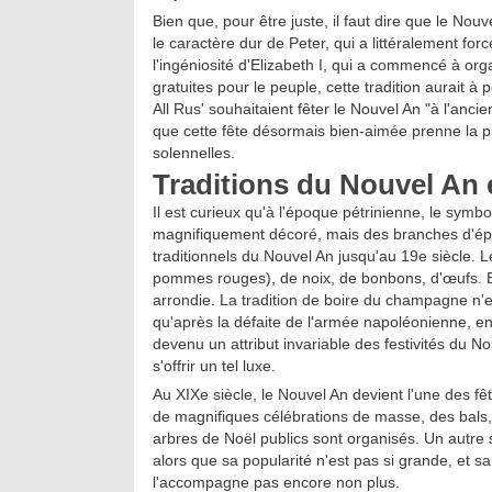
Bien que, pour être juste, il faut dire que le Nouv
le caractère dur de Peter, qui a littéralement fo
l'ingéniosité d'Elizabeth I, qui a commencé à o
gratuites pour le peuple, cette tradition aurait 
All Rus' souhaitaient fêter le Nouvel An "à l'anc
que cette fête désormais bien-aimée prenne la pla
solennelles.
Traditions du Nouvel An 
Il est curieux qu'à l'époque pétrinienne, le symb
magnifiquement décoré, mais des branches d'épic
traditionnels du Nouvel An jusqu'au 19e siècle. L
pommes rouges), de noix, de bonbons, d'œufs. En
arrondie. La tradition de boire du champagne n'ex
qu'après la défaite de l'armée napoléonienne, 
devenu un attribut invariable des festivités du No
s'offrir un tel luxe.
Au XIXe siècle, le Nouvel An devient l'une des fê
de magnifiques célébrations de masse, des bals, 
arbres de Noël publics sont organisés. Un autre
alors que sa popularité n'est pas si grande, et 
l'accompagne pas encore non plus.