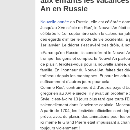
aux enfants les vacances
An en Russie
Nouvelle année
en Russie, elle est célébrée dan
Jusqu'au XVe siècle en Rus', le Nouvel An était cé
célébrée le 1er septembre selon le calendrier juli
des égards d'imiter le mode de vie occidental, a
1er janvier. Le décret s'est avéré très drôle, à n
«Parce qu'en Russie, ils considèrent le Nouvel A
tromper les gens et comptez le Nouvel An partout
de plaisir, félicitez-vous pour la nouvelle année, 
famille. En l'honneur du Nouvel An, faites des d
traîneau depuis les montagnes. Et pour les adulte
suffisamment d'autres jours pour cela.
Comme Rus', contrairement à d'autres pays d'Eur
grégorien au XVIIe siècle, il y avait un problème
Style, c'est-à-dire 13 jours plus tard que toute l
solennellement dans l'ancienne capitale, Moscou, s
A partir de 1704, les festivités officielles sont
prévu, avec du plaisir, des animations pour les en
ici même le Grand Pierre était impuissant à chang
toujours violemment !