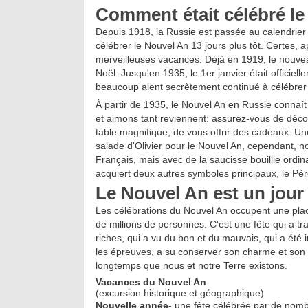
Comment était célébré le
Depuis 1918, la Russie est passée au calendrier
célébrer le Nouvel An 13 jours plus tôt. Certes, ap
merveilleuses vacances. Déjà en 1919, le nouve
Noël. Jusqu'en 1935, le 1er janvier était offici
beaucoup aient secrètement continué à célébrer 
À partir de 1935, le Nouvel An en Russie connaî
et aimons tant reviennent: assurez-vous de déco
table magnifique, de vous offrir des cadeaux. U
salade d'Olivier pour le Nouvel An, cependant, n
Français, mais avec de la saucisse bouillie ordi
acquiert deux autres symboles principaux, le Pè
Le Nouvel An est un jour 
Les célébrations du Nouvel An occupent une place 
de millions de personnes. C'est une fête qui a tr
riches, qui a vu du bon et du mauvais, qui a été i
les épreuves, a su conserver son charme et son at
longtemps que nous et notre Terre existons.
Vacances du Nouvel An
(excursion historique et géographique)
Nouvelle année
- une fête célébrée par de nom