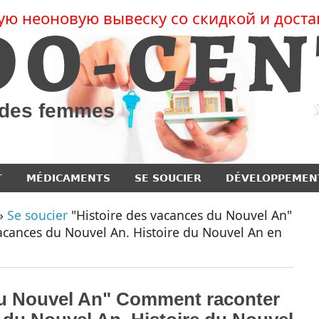
ую неоновую вывеску со скидкой и доста
l des femmes
T
MÉDICAMENTS
SE SOUCIER
DÉVELOPPEMEN
»
Se soucier
"Histoire des vacances du Nouvel An"
acances du Nouvel An. Histoire du Nouvel An en
du Nouvel An" Comment raconter