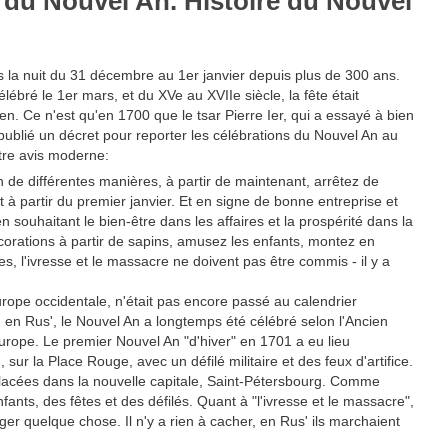
 du Nouvel An. Histoire du Nouvel
s la nuit du 31 décembre au 1er janvier depuis plus de 300 ans.
lébré le 1er mars, et du XVe au XVIIe siècle, la fête était
en. Ce n'est qu'en 1700 que le tsar Pierre Ier, qui a essayé à bien
 publié un décret pour reporter les célébrations du Nouvel An au
otre avis moderne:
n de différentes manières, à partir de maintenant, arrêtez de
 à partir du premier janvier. Et en signe de bonne entreprise et
en souhaitant le bien-être dans les affaires et la prospérité dans la
écorations à partir de sapins, amusez les enfants, montez en
s, l'ivresse et le massacre ne doivent pas être commis - il y a
ope occidentale, n'était pas encore passé au calendrier
 : en Rus', le Nouvel An a longtemps été célébré selon l'Ancien
'Europe. Le premier Nouvel An "d'hiver" en 1701 a eu lieu
ur la Place Rouge, avec un défilé militaire et des feux d'artifice.
 déplacées dans la nouvelle capitale, Saint-Pétersbourg. Comme
fants, des fêtes et des défilés. Quant à "l'ivresse et le massacre",
er quelque chose. Il n'y a rien à cacher, en Rus' ils marchaient