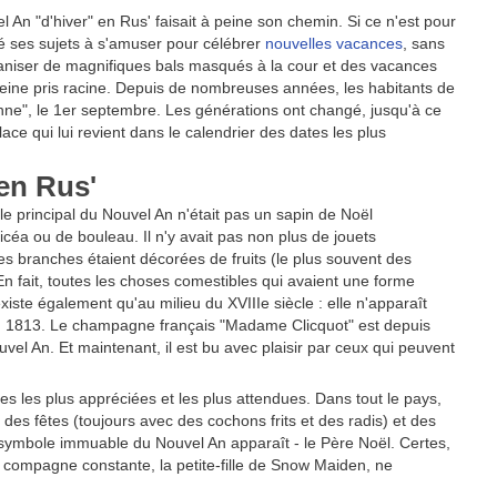
el An "d'hiver" en Rus' faisait à peine son chemin. Si ce n'est pour
rcé ses sujets à s'amuser pour célébrer
nouvelles vacances
, sans
rganiser de magnifiques bals masqués à la cour et des vacances
à peine pris racine. Depuis de nombreuses années, les habitants de
ienne", le 1er septembre. Les générations ont changé, jusqu'à ce
ce qui lui revient dans le calendrier des dates les plus
en Rus'
ole principal du Nouvel An n'était pas un sapin de Noël
éa ou de bouleau. Il n'y avait pas non plus de jouets
es branches étaient décorées de fruits (le plus souvent des
 fait, toutes les choses comestibles qui avaient une forme
iste également qu'au milieu du XVIIIe siècle : elle n'apparaît
en 1813. Le champagne français "Madame Clicquot" est depuis
uvel An. Et maintenant, il est bu avec plaisir par ceux qui peuvent
tes les plus appréciées et les plus attendues. Dans tout le pays,
des fêtes (toujours avec des cochons frits et des radis) et des
 symbole immuable du Nouvel An apparaît - le Père Noël. Certes,
sa compagne constante, la petite-fille de Snow Maiden, ne