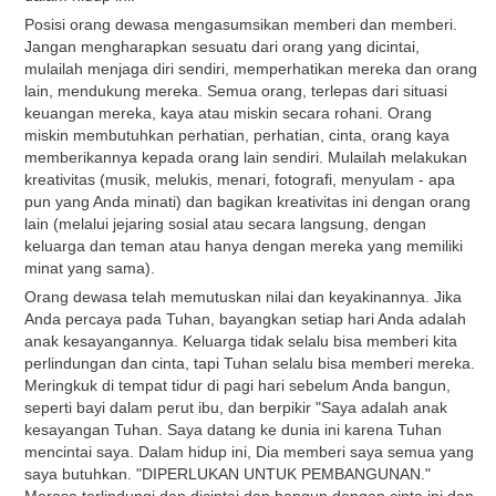
Posisi orang dewasa mengasumsikan memberi dan memberi.
Jangan mengharapkan sesuatu dari orang yang dicintai,
mulailah menjaga diri sendiri, memperhatikan mereka dan orang
lain, mendukung mereka. Semua orang, terlepas dari situasi
keuangan mereka, kaya atau miskin secara rohani. Orang
miskin membutuhkan perhatian, perhatian, cinta, orang kaya
memberikannya kepada orang lain sendiri. Mulailah melakukan
kreativitas (musik, melukis, menari, fotografi, menyulam - apa
pun yang Anda minati) dan bagikan kreativitas ini dengan orang
lain (melalui jejaring sosial atau secara langsung, dengan
keluarga dan teman atau hanya dengan mereka yang memiliki
minat yang sama).
Orang dewasa telah memutuskan nilai dan keyakinannya. Jika
Anda percaya pada Tuhan, bayangkan setiap hari Anda adalah
anak kesayangannya. Keluarga tidak selalu bisa memberi kita
perlindungan dan cinta, tapi Tuhan selalu bisa memberi mereka.
Meringkuk di tempat tidur di pagi hari sebelum Anda bangun,
seperti bayi dalam perut ibu, dan berpikir "Saya adalah anak
kesayangan Tuhan. Saya datang ke dunia ini karena Tuhan
mencintai saya. Dalam hidup ini, Dia memberi saya semua yang
saya butuhkan. "DIPERLUKAN UNTUK PEMBANGUNAN."
Merasa terlindungi dan dicintai dan bangun dengan cinta ini dan