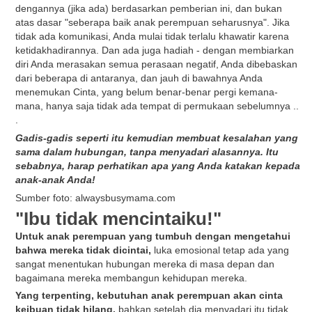
dengannya (jika ada) berdasarkan pemberian ini, dan bukan
atas dasar "seberapa baik anak perempuan seharusnya". Jika
tidak ada komunikasi, Anda mulai tidak terlalu khawatir karena
ketidakhadirannya. Dan ada juga hadiah - dengan membiarkan
diri Anda merasakan semua perasaan negatif, Anda dibebaskan
dari beberapa di antaranya, dan jauh di bawahnya Anda
menemukan Cinta, yang belum benar-benar pergi kemana-
mana, hanya saja tidak ada tempat di permukaan sebelumnya ..
.
Gadis-gadis seperti itu kemudian membuat kesalahan yang
sama dalam hubungan, tanpa menyadari alasannya.
Itu
sebabnya,
harap perhatikan apa yang Anda katakan kepada
anak-anak Anda!
Sumber foto: alwaysbusymama.com
"Ibu tidak mencintaiku!"
Untuk anak perempuan yang tumbuh dengan mengetahui
bahwa mereka tidak dicintai,
luka emosional tetap ada yang
sangat menentukan hubungan mereka di masa depan dan
bagaimana mereka membangun kehidupan mereka.
Yang terpenting, kebutuhan anak perempuan akan cinta
keibuan tidak hilang.
bahkan setelah dia menyadari itu tidak