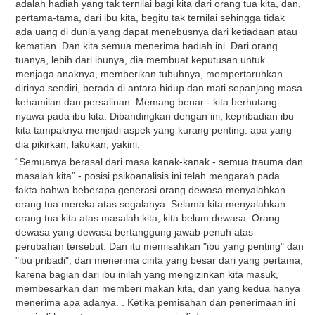
adalah hadiah yang tak ternilai bagi kita dari orang tua kita, dan,
pertama-tama, dari ibu kita, begitu tak ternilai sehingga tidak
ada uang di dunia yang dapat menebusnya dari ketiadaan atau
kematian. Dan kita semua menerima hadiah ini. Dari orang
tuanya, lebih dari ibunya, dia membuat keputusan untuk
menjaga anaknya, memberikan tubuhnya, mempertaruhkan
dirinya sendiri, berada di antara hidup dan mati sepanjang masa
kehamilan dan persalinan. Memang benar - kita berhutang
nyawa pada ibu kita. Dibandingkan dengan ini, kepribadian ibu
kita tampaknya menjadi aspek yang kurang penting: apa yang
dia pikirkan, lakukan, yakini.
“Semuanya berasal dari masa kanak-kanak - semua trauma dan
masalah kita” - posisi psikoanalisis ini telah mengarah pada
fakta bahwa beberapa generasi orang dewasa menyalahkan
orang tua mereka atas segalanya. Selama kita menyalahkan
orang tua kita atas masalah kita, kita belum dewasa. Orang
dewasa yang dewasa bertanggung jawab penuh atas
perubahan tersebut. Dan itu memisahkan "ibu yang penting" dan
"ibu pribadi", dan menerima cinta yang besar dari yang pertama,
karena bagian dari ibu inilah yang mengizinkan kita masuk,
membesarkan dan memberi makan kita, dan yang kedua hanya
menerima apa adanya. . Ketika pemisahan dan penerimaan ini