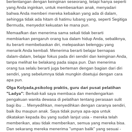
bertentangan dengan keinginan seseorang, tetapi hanya seperti
yang Anda inginkan, untuk membesarkan anak, menyadari
bahwa Anda memberi mereka kebaikan yang ada di dalam,
sehingga tidak ada hitam di hatimu lubang yang, seperti Segitiga
Bermuda, menyedot kekuatan ke mana pun.
Memaafkan dan menerima sama sekali tidak berarti
membiarkan pengaruh orang tua dalam hidup Anda, sebaliknya,
itu berarti membebaskan diri, melepaskan belenggu yang
menarik Anda kembali. Menerima berarti belajar bernapas
dalam-dalam, belajar fokus pada diri sendiri dan keinginan Anda,
tanpa melihat ke belakang pada siapa pun. Dan menerima
orang tua selalu berarti juga berteman dengan bagian dari diri
sendiri, yang sebelumnya tidak mungkin disetujui dengan cara
apa pun.
Olga Kolyada,
psikolog praktis, guru dari pusat pelatihan
"Ladya":
Berkali-kali saya membaca dan mendengarkan
pengakuan wanita dewasa di pelatihan tentang perasaan sulit
bagi ibu ... Menyedihkan, menyedihkan dengan caranya sendiri,
baik ibu maupun anak. Saya tidak punya apa-apa untuk
dikatakan kepada ibu yang sudah lanjut usia - mereka telah
memberikan, atau tidak memberikan, semua yang mereka bisa.
Dan sekarang mereka menerima "umpan balik" yang sesuai -