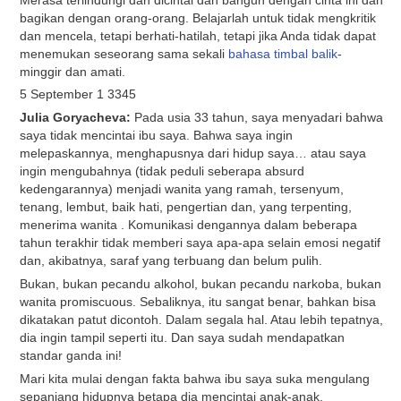
bagikan dengan orang-orang. Belajarlah untuk tidak mengkritik
dan mencela, tetapi berhati-hatilah, tetapi jika Anda tidak dapat
menemukan seseorang sama sekali
bahasa timbal balik
-
minggir dan amati.
5 September
1
3345
Julia Goryacheva:
Pada usia 33 tahun, saya menyadari bahwa
saya tidak mencintai ibu saya. Bahwa saya ingin
melepaskannya, menghapusnya dari hidup saya… atau saya
ingin mengubahnya (tidak peduli seberapa absurd
kedengarannya) menjadi wanita yang ramah, tersenyum,
tenang, lembut, baik hati, pengertian dan, yang terpenting,
menerima wanita . Komunikasi dengannya dalam beberapa
tahun terakhir tidak memberi saya apa-apa selain emosi negatif
dan, akibatnya, saraf yang terbuang dan belum pulih.
Bukan, bukan pecandu alkohol, bukan pecandu narkoba, bukan
wanita promiscuous. Sebaliknya, itu sangat benar, bahkan bisa
dikatakan patut dicontoh. Dalam segala hal. Atau lebih tepatnya,
dia ingin tampil seperti itu. Dan saya sudah mendapatkan
standar ganda ini!
Mari kita mulai dengan fakta bahwa ibu saya suka mengulang
sepanjang hidupnya betapa dia mencintai anak-anak,