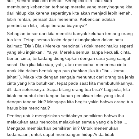
sulit, secara fisik dan mental. Seringkali kita tidak siap
membuang kebencian terhadap mereka yang menyinggung kita
dari hidup kita karena sepertinya kita akan menjadi lebih lemah,
lebih rentan, pemaaf dan menerima. Kebencian adalah
pembelaan kita, tetapi berapa biayanya?
Sebagian besar dari kita memiliki banyak keluhan tentang orang
tua kita. Tetapi semua klaim dapat diungkapkan dalam satu
kalimat: "Dia \ Dia \ Mereka mencintai \ tidak mencintaiku seperti
yang aku inginkan." Ya ya! Mereka semua, tanpa kecuali, cinta.
Benar, cinta, terkadang diungkapkan dengan cara yang sangat
sesat. Dan jika kita siap, yah, atau mencoba, menerima cinta
anak kita dalam bentuk apa pun (bahkan jika itu "ibu - kamu
jahat!"), Maka kita dengan sengaja menuntut dari orang tua jenis
cinta yang kita butuhkan. tepat pada saat kita membutuhkannya,
dll. dan seterusnya. Siapa bilang orang tua bisa? Lagipula, kita
tidak menuntut dari tangan kanan penulisan teks yang ideal
dengan tangan kiri? Mengapa kita begitu yakin bahwa orang tua
harus bisa mencintai?
Penting untuk mengizinkan setidaknya pemikiran bahwa ibu
melakukan atau mencoba melakukan semua yang dia bisa ...
Mengapa membiarkan pemikiran ini? Untuk menemukan
kedamaian, untuk dapat membangun hidup Anda tidak