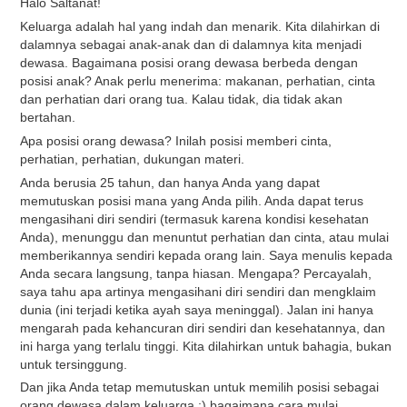
Halo Saltanat!
Keluarga adalah hal yang indah dan menarik. Kita dilahirkan di
dalamnya sebagai anak-anak dan di dalamnya kita menjadi
dewasa. Bagaimana posisi orang dewasa berbeda dengan
posisi anak? Anak perlu menerima: makanan, perhatian, cinta
dan perhatian dari orang tua. Kalau tidak, dia tidak akan
bertahan.
Apa posisi orang dewasa? Inilah posisi memberi cinta,
perhatian, perhatian, dukungan materi.
Anda berusia 25 tahun, dan hanya Anda yang dapat
memutuskan posisi mana yang Anda pilih. Anda dapat terus
mengasihani diri sendiri (termasuk karena kondisi kesehatan
Anda), menunggu dan menuntut perhatian dan cinta, atau mulai
memberikannya sendiri kepada orang lain. Saya menulis kepada
Anda secara langsung, tanpa hiasan. Mengapa? Percayalah,
saya tahu apa artinya mengasihani diri sendiri dan mengklaim
dunia (ini terjadi ketika ayah saya meninggal). Jalan ini hanya
mengarah pada kehancuran diri sendiri dan kesehatannya, dan
ini harga yang terlalu tinggi. Kita dilahirkan untuk bahagia, bukan
untuk tersinggung.
Dan jika Anda tetap memutuskan untuk memilih posisi sebagai
orang dewasa dalam keluarga :) bagaimana cara mulai