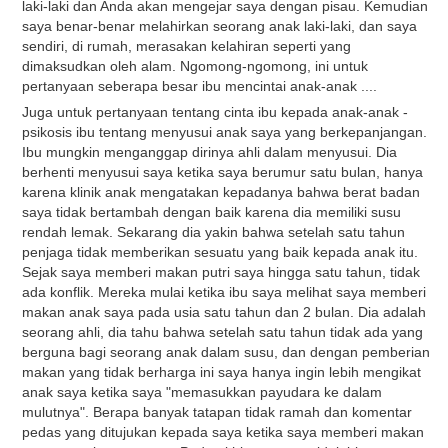
laki-laki dan Anda akan mengejar saya dengan pisau. Kemudian
saya benar-benar melahirkan seorang anak laki-laki, dan saya
sendiri, di rumah, merasakan kelahiran seperti yang
dimaksudkan oleh alam. Ngomong-ngomong, ini untuk
pertanyaan seberapa besar ibu mencintai anak-anak ....
Juga untuk pertanyaan tentang cinta ibu kepada anak-anak -
psikosis ibu tentang menyusui anak saya yang berkepanjangan.
Ibu mungkin menganggap dirinya ahli dalam menyusui. Dia
berhenti menyusui saya ketika saya berumur satu bulan, hanya
karena klinik anak mengatakan kepadanya bahwa berat badan
saya tidak bertambah dengan baik karena dia memiliki susu
rendah lemak. Sekarang dia yakin bahwa setelah satu tahun
penjaga tidak memberikan sesuatu yang baik kepada anak itu.
Sejak saya memberi makan putri saya hingga satu tahun, tidak
ada konflik. Mereka mulai ketika ibu saya melihat saya memberi
makan anak saya pada usia satu tahun dan 2 bulan. Dia adalah
seorang ahli, dia tahu bahwa setelah satu tahun tidak ada yang
berguna bagi seorang anak dalam susu, dan dengan pemberian
makan yang tidak berharga ini saya hanya ingin lebih mengikat
anak saya ketika saya "memasukkan payudara ke dalam
mulutnya". Berapa banyak tatapan tidak ramah dan komentar
pedas yang ditujukan kepada saya ketika saya memberi makan