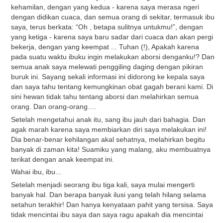
kehamilan, dengan yang kedua - karena saya merasa ngeri
dengan didikan cuaca, dan semua orang di sekitar, termasuk ibu
saya, terus berkata: “Oh , betapa sulitnya untukmu!”, dengan
yang ketiga - karena saya baru sadar dari cuaca dan akan pergi
bekerja, dengan yang keempat ... Tuhan (!), Apakah karena
pada suatu waktu ibuku ingin melakukan aborsi denganku!? Dan
semua anak saya melewati penggiling daging dengan pikiran
buruk ini. Sayang sekali informasi ini didorong ke kepala saya
dan saya tahu tentang kemungkinan obat gagah berani kami. Di
sini hewan tidak tahu tentang aborsi dan melahirkan semua
orang. Dan orang-orang….
Setelah mengetahui anak itu, sang ibu jauh dari bahagia. Dan
agak marah karena saya membiarkan diri saya melakukan ini!
Dia benar-benar kehilangan akal sehatnya, melahirkan begitu
banyak di zaman kita! Suamiku yang malang, aku membuatnya
terikat dengan anak keempat ini.
Wahai ibu, ibu...
Setelah menjadi seorang ibu tiga kali, saya mulai mengerti
banyak hal. Dan berapa banyak ilusi yang telah hilang selama
setahun terakhir! Dan hanya kenyataan pahit yang tersisa. Saya
tidak mencintai ibu saya dan saya ragu apakah dia mencintai