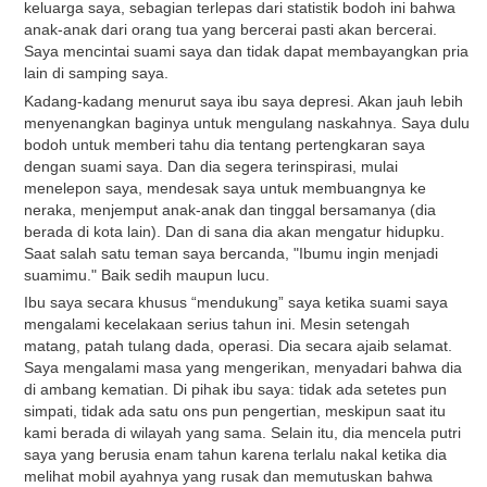
keluarga saya, sebagian terlepas dari statistik bodoh ini bahwa
anak-anak dari orang tua yang bercerai pasti akan bercerai.
Saya mencintai suami saya dan tidak dapat membayangkan pria
lain di samping saya.
Kadang-kadang menurut saya ibu saya depresi. Akan jauh lebih
menyenangkan baginya untuk mengulang naskahnya. Saya dulu
bodoh untuk memberi tahu dia tentang pertengkaran saya
dengan suami saya. Dan dia segera terinspirasi, mulai
menelepon saya, mendesak saya untuk membuangnya ke
neraka, menjemput anak-anak dan tinggal bersamanya (dia
berada di kota lain). Dan di sana dia akan mengatur hidupku.
Saat salah satu teman saya bercanda, "Ibumu ingin menjadi
suamimu." Baik sedih maupun lucu.
Ibu saya secara khusus “mendukung” saya ketika suami saya
mengalami kecelakaan serius tahun ini. Mesin setengah
matang, patah tulang dada, operasi. Dia secara ajaib selamat.
Saya mengalami masa yang mengerikan, menyadari bahwa dia
di ambang kematian. Di pihak ibu saya: tidak ada setetes pun
simpati, tidak ada satu ons pun pengertian, meskipun saat itu
kami berada di wilayah yang sama. Selain itu, dia mencela putri
saya yang berusia enam tahun karena terlalu nakal ketika dia
melihat mobil ayahnya yang rusak dan memutuskan bahwa