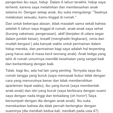
pengertian ibu saya, hidup. Dalam 6 tahun terakhir, hidup saya
terhenti, karena saya melahirkan dan membesarkan anak
selama ini. Dengan setiap anak, ibu suka mengulangi: "Saatnya
melakukan sesuatu, kamu tinggal di rumah."
Dan untuk beberapa alasan, tidak masalah sama sekali bahwa
setelah 6 tahun saya tinggal di rumah, anak-anak saya sehat
(kurang vaksinasi, pengerasan), aktif (berjalan di udara segar
dalam jumlah besar), kreatif (menghadiri lingkaran), ceria dan
mudah bergaul ( ada banyak waktu untuk permainan dalam
hidup mereka, dan permainan bagi saya adalah hal terpenting
yang harus ada di masa kecil seorang anak). Anak ketiga yang
lahir di rumah umumnya memiliki kesehatan yang sangat baik
dan berkembang dengan baik.
Tidak, bagi ibu, ada hal lain yang penting. Ternyata saya ibu
rumah tangga yang buruk (saya memasak bubur tidak dengan
cara yang menurutnya benar dan tidak membersihkan
apartemen tepat waktu), ibu yang buruk (saya membentak
anak-anak) dan istri yang buruk (saya berbicara dengan suami
saya dengan nada tinggi dan terkadang (oh horor!) Saya
bersumpah dengan dia dengan anak-anak). Ibu suka
menekankan bahwa dia tidak pernah bertengkar dengan
suaminya (dia menikah kedua kali, menikah pada usia 47).