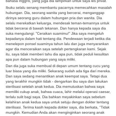
bahasa Inggris, yang juga dia lampirkan untuk saya les privat.
Ibuku selalu senang membantu pacarnya memecahkan masalah
hubungan. Dia, seorang wanita yang bercerai, menganggap
dirinya seorang guru dalam hubungan pria dan wanita. Dia
selalu merekatkan keluarga, mendesak teman-temannya untuk
tidak bercerai di bawah tekanan. Dan hanya kepada saya dia
suka mengulangi: "Ceraikan suamimu!" ​​Jika saya mengeluh
kepadanya dalam hati tentang dia. Pendewaan terjadi ketika dia
menelepon ponsel suaminya tahun lalu dan juga menyarankan
agar dia menceraikan saya setelah pertengkaran kami. Sejak
itu, saya tidak memberi tahu dia apa pun, tidak peduli kesulitan
apa pun dalam hubungan yang saya miliki.
Dan dia juga suka membual di depan umum tentang cucu yang
luar biasa yang dia miliki. Sekarang sudah ada tiga dari mereka.
Dan saya sedang menantikan anak keempat saya. Tetapi dua
yang terakhir mungkin tidak - dengarkan ibu saya dan lakukan
sterilisasi setelah anak kedua. Dia memutuskan bahwa saya
memiliki cukup anak, bahwa cuaca, lahir melalui operasi caesar,
terlalu sulit bagi saya. Dia bahkan meyakinkan saya sebelum
kelahiran anak kedua saya untuk setuju dengan dokter tentang
sterilisasi. Terima kasih kepada dokter saya, dia berkata, “Tidak
mungkin. Kemudian Anda akan menginginkan seorang anak