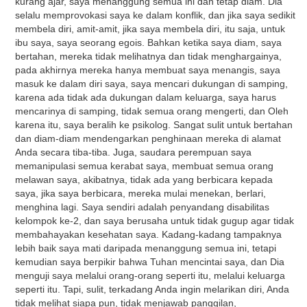
kurang ajar, saya menanggung semua ini dan tetap diam. Dia
selalu memprovokasi saya ke dalam konflik, dan jika saya sedikit
membela diri, amit-amit, jika saya membela diri, itu saja, untuk
ibu saya, saya seorang egois. Bahkan ketika saya diam, saya
bertahan, mereka tidak melihatnya dan tidak menghargainya,
pada akhirnya mereka hanya membuat saya menangis, saya
masuk ke dalam diri saya, saya mencari dukungan di samping,
karena ada tidak ada dukungan dalam keluarga, saya harus
mencarinya di samping, tidak semua orang mengerti, dan Oleh
karena itu, saya beralih ke psikolog. Sangat sulit untuk bertahan
dan diam-diam mendengarkan penghinaan mereka di alamat
Anda secara tiba-tiba. Juga, saudara perempuan saya
memanipulasi semua kerabat saya, membuat semua orang
melawan saya, akibatnya, tidak ada yang berbicara kepada
saya, jika saya berbicara, mereka mulai menekan, berlari,
menghina lagi. Saya sendiri adalah penyandang disabilitas
kelompok ke-2, dan saya berusaha untuk tidak gugup agar tidak
membahayakan kesehatan saya. Kadang-kadang tampaknya
lebih baik saya mati daripada menanggung semua ini, tetapi
kemudian saya berpikir bahwa Tuhan mencintai saya, dan Dia
menguji saya melalui orang-orang seperti itu, melalui keluarga
seperti itu. Tapi, sulit, terkadang Anda ingin melarikan diri, Anda
tidak melihat siapa pun, tidak menjawab panggilan,