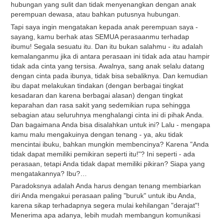
hubungan yang sulit dan tidak menyenangkan dengan anak
perempuan dewasa, atau bahkan putusnya hubungan.
Tapi saya ingin mengatakan kepada anak perempuan saya -
sayang, kamu berhak atas SEMUA perasaanmu terhadap
ibumu! Segala sesuatu itu. Dan itu bukan salahmu - itu adalah
kemalanganmu jika di antara perasaan ini tidak ada atau hampir
tidak ada cinta yang tersisa. Awalnya, sang anak selalu datang
dengan cinta pada ibunya, tidak bisa sebaliknya. Dan kemudian
ibu dapat melakukan tindakan (dengan berbagai tingkat
kesadaran dan karena berbagai alasan) dengan tingkat
keparahan dan rasa sakit yang sedemikian rupa sehingga
sebagian atau seluruhnya menghalangi cinta ini di pihak Anda.
Dan bagaimana Anda bisa disalahkan untuk ini? Lalu - mengapa
kamu malu mengakuinya dengan tenang - ya, aku tidak
mencintai ibuku, bahkan mungkin membencinya? Karena "Anda
tidak dapat memiliki pemikiran seperti itu!"? Ini seperti - ada
perasaan, tetapi Anda tidak dapat memiliki pikiran? Siapa yang
mengatakannya? Ibu?…
Paradoksnya adalah Anda harus dengan tenang membiarkan
diri Anda mengakui perasaan paling "buruk" untuk ibu Anda,
karena sikap terhadapnya segera mulai kehilangan "derajat"!
Menerima apa adanya, lebih mudah membangun komunikasi