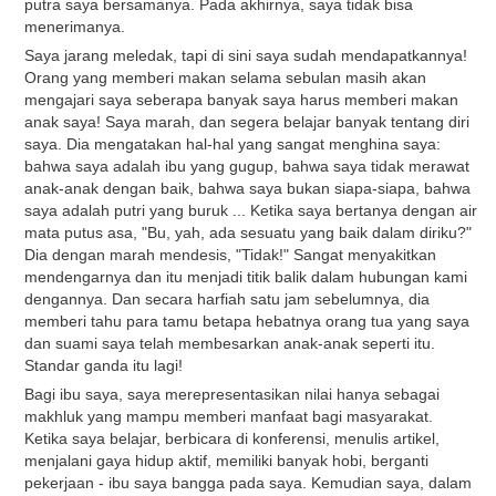
putra saya bersamanya. Pada akhirnya, saya tidak bisa
menerimanya.
Saya jarang meledak, tapi di sini saya sudah mendapatkannya!
Orang yang memberi makan selama sebulan masih akan
mengajari saya seberapa banyak saya harus memberi makan
anak saya! Saya marah, dan segera belajar banyak tentang diri
saya. Dia mengatakan hal-hal yang sangat menghina saya:
bahwa saya adalah ibu yang gugup, bahwa saya tidak merawat
anak-anak dengan baik, bahwa saya bukan siapa-siapa, bahwa
saya adalah putri yang buruk ... Ketika saya bertanya dengan air
mata putus asa, "Bu, yah, ada sesuatu yang baik dalam diriku?"
Dia dengan marah mendesis, "Tidak!" Sangat menyakitkan
mendengarnya dan itu menjadi titik balik dalam hubungan kami
dengannya. Dan secara harfiah satu jam sebelumnya, dia
memberi tahu para tamu betapa hebatnya orang tua yang saya
dan suami saya telah membesarkan anak-anak seperti itu.
Standar ganda itu lagi!
Bagi ibu saya, saya merepresentasikan nilai hanya sebagai
makhluk yang mampu memberi manfaat bagi masyarakat.
Ketika saya belajar, berbicara di konferensi, menulis artikel,
menjalani gaya hidup aktif, memiliki banyak hobi, berganti
pekerjaan - ibu saya bangga pada saya. Kemudian saya, dalam