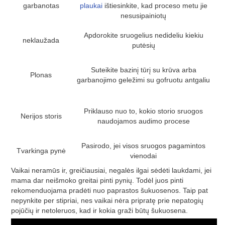
garbanotas
plaukai
ištiesinkite, kad proceso metu jie
nesusipainiotų
Apdorokite sruogelius nedideliu kiekiu
neklaužada
putėsių
Suteikite bazinį tūrį su krūva arba
Plonas
garbanojimo geležimi su gofruotu antgaliu
Priklauso nuo to, kokio storio sruogos
Nerijos storis
naudojamos audimo procese
Pasirodo, jei visos sruogos pagamintos
Tvarkinga pynė
vienodai
Vaikai neramūs ir, greičiausiai, negalės ilgai sėdėti laukdami, jei
mama dar neišmoko greitai pinti pynių. Todėl juos pinti
rekomenduojama pradėti nuo paprastos šukuosenos. Taip pat
nepynkite per stipriai, nes vaikai nėra pripratę prie nepatogių
pojūčių ir netoleruos, kad ir kokia graži būtų šukuosena.