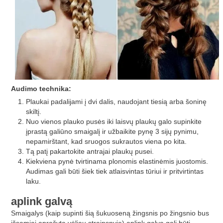
Audimo technika:
Plaukai padalijami į dvi dalis, naudojant tiesią arba šoninę
skiltį.
Nuo vienos plauko pusės iki laisvų plaukų galo supinkite
įprastą galiūno smaigalį ir užbaikite pynę 3 sijų pynimu,
nepamirštant, kad sruogos sukrautos viena po kita.
Tą patį pakartokite antrajai plaukų pusei.
Kiekviena pynė tvirtinama plonomis elastinėmis juostomis.
Audimas gali būti šiek tiek atlaisvintas tūriui ir pritvirtintas
laku.
aplink galvą
Smaigalys (kaip supinti šią šukuoseną žingsnis po žingsnio bus
išsamiai aprašyta vėliau straipsnyje) aplink galvą gali būti