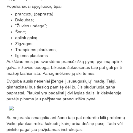
Populiariausi spygliuočių tipai:
prancūzų (paprasta);
Dvigubas;
"Žuvies uodega";
Šone;
aplink galvą;
Zigzagas;
Trumpiems plaukams;
Ilgiems plaukams.
Aukščiau mes jau svarstėme prancūzišką pynę, pynimą aplink
galvą ir žuvies uodegą. Likusias šukuosenas taip pat gali pinti
mažoji fashionista. Panagrinėkime jų skirtumus.
Dviguba ausis neseniai įžengė į „suaugusiųjų“ madą. Taigi,
gimnazistai bus tiesiog pamišę dėl jo. Jis plūduriuoja gana
paprastai. Plaukai yra padalinti į dvi lygias dalis. Ir kiekvienoje
pusėje pinama jau pažįstama prancūziška pynė.
Su neįprastu smaigaliu ant šono taip pat neturėtų kilti problemų.
Vaiko plaukus reikia šukuoti į kairę arba dešinę pusę. Tada vėl
pinkite pagal jau pažįstamas instrukcijas.