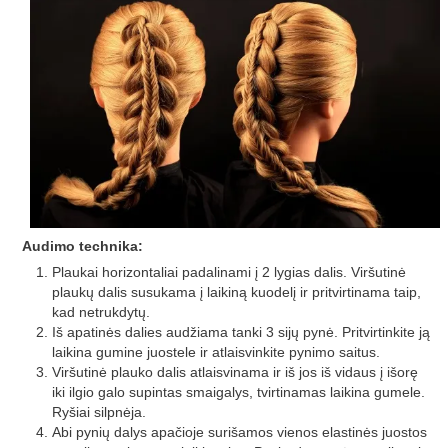
Audimo technika:
Plaukai horizontaliai padalinami į 2 lygias dalis. Viršutinė
plaukų dalis susukama į laikiną kuodelį ir pritvirtinama taip,
kad netrukdytų.
Iš apatinės dalies audžiama tanki 3 sijų pynė. Pritvirtinkite ją
laikina gumine juostele ir atlaisvinkite pynimo saitus.
Viršutinė plauko dalis atlaisvinama ir iš jos iš vidaus į išorę
iki ilgio galo supintas smaigalys, tvirtinamas laikina gumele.
Ryšiai silpnėja.
Abi pynių dalys apačioje surišamos vienos elastinės juostos