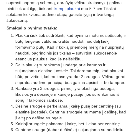
suprasti paprastą schemą, aprašytą vėliau straipsnyje) galima
pinti tiek ant ilgų, tiek ant
trumpi plaukai
nuo 5-7 cm.Tiksliai
sekdami kiekvieną audimo etapą gausite lygią ir tvarkingą
šukuoseną.
Smaigalio pynimo tvarka:
Plaukai šiek tiek sudrėkinti, kad pynimo metu nesipūsuotų ir
būtų lengviau valdomi. Galite naudoti nedidelį kiekį
formavimo putų. Kad ir kokią priemonę mergina nuspręstų
naudoti, pagrindinis jos tikslas – sutvirtinti šukuosenoje
esančius plaukus, kad jie neišsirištų.
Dalis plaukų surenkama į uodegą prie karūnos ir
sujungiama elastine juostele. Tai daroma taip, kad plaukai
būtų pritvirtinti, kol rankose yra dar 2 sruogos. Vėliau, gerai
supratus audimo principą, bus galima apsieiti ir be tamprės.
Rankose yra 3 sruogos: pirmoji yra elastinga uodega,
likusios yra dešinėje ir kairėje pusėje, jos surenkamos iš
šonų ir laikomos rankose.
Dešinė sruogelė perkeliama į kairę pusę per centrinę (su
elastine juostele). Centrinė sruogelė nuimama į dešinę, kad
ji eitų po dešine sruogele.
Kairioji sruogelė paimama į kairę, bet ji eina per centrinę.
Centrinė sruoga (dabar dešinėje) sujungiama su nedideliu