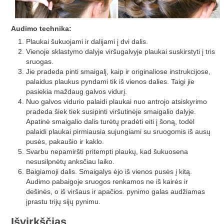
Audimo technika:
Plaukai šukuojami ir dalijami į dvi dalis.
Vienoje sklastymo dalyje viršugalvyje plaukai suskirstyti į tris
sruogas.
Jie pradeda pinti smaigalį, kaip ir originaliose instrukcijose,
palaidus plaukus pyndami tik iš vienos dalies. Taigi jie
pasiekia maždaug galvos vidurį.
Nuo galvos vidurio palaidi plaukai nuo antrojo atsiskyrimo
pradeda šiek tiek susipinti viršutinėje smaigalio dalyje.
Apatinė smaigalio dalis turėtų pradėti eiti į šoną, todėl
palaidi plaukai pirmiausia sujungiami su sruogomis iš ausų
pusės, pakaušio ir kaklo.
Svarbu nepamiršti pritempti plaukų, kad šukuosena
nesusilpnėtų anksčiau laiko.
Baigiamoji dalis. Smaigalys ėjo iš vienos pusės į kitą.
Audimo pabaigoje sruogos renkamos ne iš kairės ir
dešinės, o iš viršaus ir apačios. pynimo galas audžiamas
įprastu trijų sijų pynimu.
Išvirkščias