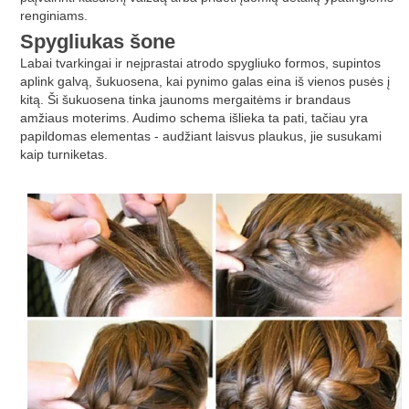
renginiams.
Spygliukas šone
Labai tvarkingai ir neįprastai atrodo spygliuko formos, supintos
aplink galvą, šukuosena, kai pynimo galas eina iš vienos pusės į
kitą. Ši šukuosena tinka jaunoms mergaitėms ir brandaus
amžiaus moterims. Audimo schema išlieka ta pati, tačiau yra
papildomas elementas - audžiant laisvus plaukus, jie susukami
kaip turniketas.