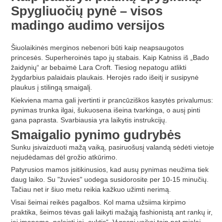
Spygliuočių pynė – visos
madingo audimo versijos
Šiuolaikinės merginos nebenori būti kaip neapsaugotos
princesės. Superheroinės tapo jų stabais. Kaip Katniss iš „Bado
žaidynių“ ar bebaimė Lara Croft. Tiesiog nepatogu atlikti
žygdarbius palaidais plaukais. Herojės rado išeitį ir susipynė
plaukus į stilingą smaigalį.
Kiekviena mama gali įvertinti ir prancūziškos kasytės privalumus:
pynimas trunka ilgai, šukuosena išeina tvarkinga, o ausį pinti
gana paprasta. Svarbiausia yra laikytis instrukcijų.
Smaigalio pynimo gudrybės
Sunku įsivaizduoti mažą vaiką, pasiruošusį valandą sėdėti vietoje
nejudėdamas dėl grožio atkūrimo.
Patyrusios mamos įsitikinusios, kad ausų pynimas neužima tiek
daug laiko. Su "žuvies" uodega susidorosite per 10-15 minučių.
Tačiau net ir šiuo metu reikia kažkuo užimti nerimą.
Visai šeimai reikės pagalbos. Kol mama užsiima kirpimo
praktika, šeimos tėvas gali laikyti mažąją fashionistą ant rankų ir,