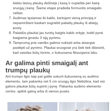
kiekiu laisvų plaukų dešinėje į kasą ir nupiešta per kairę
sruogą į kairę. Šiame etape pradeda formuotis smaigalio
raštas.
Audimas tęsiamas iki kaklo, kartojant vieną principą ir
nepamirštant kaskart sugriebti palaidų plaukų iš abiejų
pusių.
Palaidūs plaukai jau turėtų baigtis kaklo srityje, todėl pynė
baigiama įprastu 3 sijų pynimu.
Tamprumą prie vainiko galima nukirpti arba atsargiai
paslėpti už pynimo. Plaukai sruogose yra šiek tiek ištiesinti,
kad vaizdas būtų tūrinis, o šukuosena fiksuojama laku.
Ar galima pinti smaigalį ant
trumpų plaukų
Ant trumpo ilgio taip pat galite sukurti šukuoseną su audimo
elementu, tam pakanka net 5 cm sruogų ilgio Nebūtina, kad visi
galvos plaukai būtų supinti į pynę. Pakanka audimo elemento
centre, aplink galvą arba iš vienos pusės.