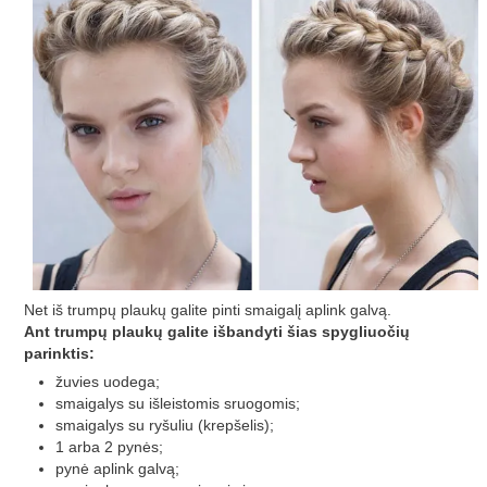
Net iš trumpų plaukų galite pinti smaigalį aplink galvą.
Ant trumpų plaukų galite išbandyti šias spygliuočių
parinktis:
žuvies uodega;
smaigalys su išleistomis sruogomis;
smaigalys su ryšuliu (krepšelis);
1 arba 2 pynės;
pynė aplink galvą;