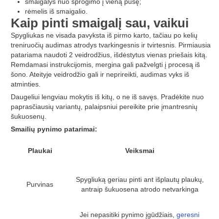
smaigalys nuo sprogimo į vieną pusę;
rėmelis iš smaigalio.
Kaip pinti smaigalį sau, vaikui
Spygliukas ne visada pavyksta iš pirmo karto, tačiau po kelių
treniruočių audimas atrodys tvarkingesnis ir tvirtesnis. Pirmiausia
patariama naudoti 2 veidrodžius, išdėstytus vienas priešais kitą.
Remdamasi instrukcijomis, mergina gali pažvelgti į procesą iš
šono. Ateityje veidrodžio gali ir neprireikti, audimas vyks iš
atminties.
Daugeliui lengviau mokytis iš kitų, o ne iš savęs. Pradėkite nuo
paprasčiausių variantų, palaipsniui pereikite prie įmantresnių
šukuosenų.
Smailių pynimo patarimai:
Plaukai
Veiksmai
Spygliuką geriau pinti ant išplautų plaukų,
Purvinas
antraip šukuosena atrodo netvarkinga
Jei nepasitiki pynimo įgūdžiais,
geresni