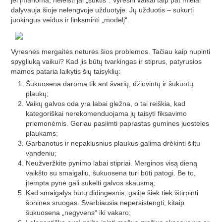
jei įmanoma, neleisti jai „suktis“. Vyresni vaikai taip pat mielai
dalyvauja šioje nelengvoje užduotyje. Jų užduotis – sukurti
juokingus veidus ir linksminti „modelį“.
Vyresnės mergaitės neturės šios problemos. Tačiau kaip nupinti
spygliuką vaikui? Kad jis būtų tvarkingas ir stiprus, patyrusios
mamos pataria laikytis šių taisyklių:
Šukuosena daroma tik ant švarių, džiovintų ir šukuotų
plaukų;
Vaikų galvos oda yra labai gležna, o tai reiškia, kad
kategoriškai nerekomenduojama jų taisyti fiksavimo
priemonėmis. Geriau pasiimti paprastas gumines juosteles
plaukams;
Garbanotus ir nepaklusnius plaukus galima drėkinti šiltu
vandeniu;
Neužveržkite pynimo labai stipriai. Merginos visą dieną
vaikšto su smaigaliu, šukuosena turi būti patogi. Be to,
įtempta pynė gali sukelti galvos skausmą;
Kad smaigalys būtų didingesnis, galite šiek tiek ištirpinti
šonines sruogas. Svarbiausia nepersistengti, kitaip
šukuosena „negyvens“ iki vakaro;