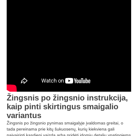
Žingsnis po žingsnio instrukcija,
kaip pinti skirtingus smaigalio
variantus
Žingsnis po žingsnio pynimas smaigalyje įvaldomas greitai, o
tada pereinama prie kitų šukuosenų, kurių kiekviena gali
paįvairinti kasdienį vaizdą arba pridėti įdomių detalių ypatingiems