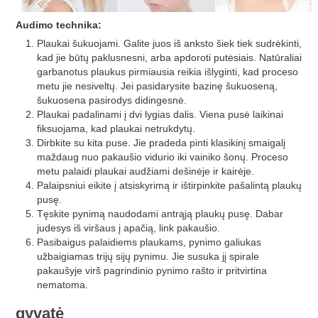
Audimo technika:
Plaukai šukuojami. Galite juos iš anksto šiek tiek sudrėkinti,
kad jie būtų paklusnesni, arba apdoroti putėsiais. Natūraliai
garbanotus plaukus pirmiausia reikia išlyginti, kad proceso
metu jie nesiveltų. Jei pasidarysite bazinę šukuoseną,
šukuosena pasirodys didingesnė.
Plaukai padalinami į dvi lygias dalis. Viena pusė laikinai
fiksuojama, kad plaukai netrukdytų.
Dirbkite su kita puse. Jie pradeda pinti klasikinį smaigalį
maždaug nuo pakaušio vidurio iki vainiko šonų. Proceso
metu palaidi plaukai audžiami dešinėje ir kairėje.
Palaipsniui eikite į atsiskyrimą ir ištirpinkite pašalintą plaukų
pusę.
Tęskite pynimą naudodami antrąją plaukų pusę. Dabar
judesys iš viršaus į apačią, link pakaušio.
Pasibaigus palaidiems plaukams, pynimo galiukas
užbaigiamas trijų sijų pynimu. Jie susuka jį spirale
pakaušyje virš pagrindinio pynimo rašto ir pritvirtina
nematoma.
gyvatė