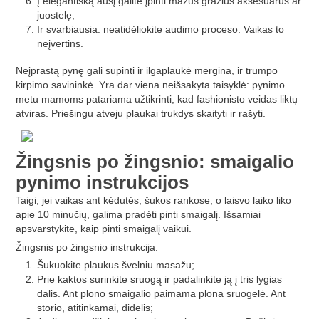
Į elegantišką ausį galite įpinti mažus gražius aksesuarus ar
juostelę;
Ir svarbiausia: neatidėliokite audimo proceso. Vaikas to
neįvertins.
Neįprastą pynę gali supinti ir ilgaplaukė mergina, ir trumpo
kirpimo savininkė. Yra dar viena neišsakyta taisyklė: pynimo
metu mamoms patariama užtikrinti, kad fashionisto veidas liktų
atviras. Priešingu atveju plaukai trukdys skaityti ir rašyti.
Žingsnis po žingsnio: smaigalio
pynimo instrukcijos
Taigi, jei vaikas ant kėdutės, šukos rankose, o laisvo laiko liko
apie 10 minučių, galima pradėti pinti smaigalį. Išsamiai
apsvarstykite, kaip pinti smaigalį vaikui.
Žingsnis po žingsnio instrukcija:
Šukuokite plaukus švelniu masažu;
Prie kaktos surinkite sruogą ir padalinkite ją į tris lygias
dalis. Ant plono smaigalio paimama plona sruogelė. Ant
storio, atitinkamai, didelis;