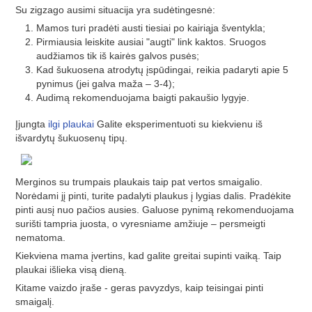
Su zigzago ausimi situacija yra sudėtingesnė:
Mamos turi pradėti austi tiesiai po kairiąja šventykla;
Pirmiausia leiskite ausiai "augti" link kaktos. Sruogos
audžiamos tik iš kairės galvos pusės;
Kad šukuosena atrodytų įspūdingai, reikia padaryti apie 5
pynimus (jei galva maža – 3-4);
Audimą rekomenduojama baigti pakaušio lygyje.
Įjungta
ilgi plaukai
Galite eksperimentuoti su kiekvienu iš
išvardytų šukuosenų tipų.
Merginos su trumpais plaukais taip pat vertos smaigalio.
Norėdami jį pinti, turite padalyti plaukus į lygias dalis. Pradėkite
pinti ausį nuo pačios ausies. Galuose pynimą rekomenduojama
surišti tampria juosta, o vyresniame amžiuje – persmeigti
nematoma.
Kiekviena mama įvertins, kad galite greitai supinti vaiką. Taip
plaukai išlieka visą dieną.
Kitame vaizdo įraše - geras pavyzdys, kaip teisingai pinti
smaigalį.