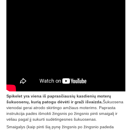
Spikelet yra viena iš paprasčiausių kasdienių moterų
šukuosenų, kurią patogu dėvėti ir graži išvaizda.
Šukuosena
vienodai gerai atrodo skirtingo amžiaus moterims. Paprasta
instrukcija padės išmokti žingsnis po žingsnio pinti smaigalį ir
vėliau pagal jį sukurti sudėtingesnes šukuosenas.
Smaigalys (kaip pinti šią pynę žingsnis po žingsnio padeda