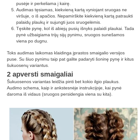
pusėje ir perkeliama į kairę.
Audimas tęsiamas, kiekvieną kartą vyniojant sruogas ne
viršuje, o iš apačios. Nepamirškite kiekvieną kartą patraukti
palaidų plaukų ir sujungti juos sruogelėmis.
Tęskite pynę, kol iš abiejų pusių išnyks palaidi plaukai. Tada
pynė užbaigiama trijų sijų pynimu, sruogos sunešamos
viena po dugnu.
Toks audimas laikomas klaidinga įprastos smaigalio versijos
puse. Su šiuo pynimu taip pat galite padaryti šoninę pynę ir kitus
šukuosenų variantus.
2 apversti smaigaliai
Šukuosenos variantas leidžia pinti bet kokio ilgio plaukus.
Audimo schema, kaip ir ankstesnėje instrukcijoje, kai pynė
daroma iš vidaus (sruogos persidengia viena su kita).