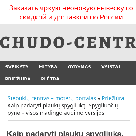
Заказать яркую неоновую вывеску со
скидкой и доставкой по России
SVEIKATA
MITYBA
GYDYMAS
VAISTAI
PRIEŽIŪRA
PLĖTRA
Stebuklų centras – moterų portalas
»
Priežiūra
Kaip padaryti plaukų spygliuką. Spygliuočių
pynė – visos madingo audimo versijos
Kaip padaryti plaukų spygliuką.