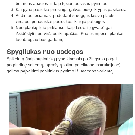
bet ne iš apačios, ir taip tęsiamas visas pynimas.
Kai pynė pasiekia priešingą galvos pusę, kryptis pasikeičia.
Audimas tęsiamas, pridedant sruogų iš laisvų plaukų
viršaus, periodiškai pasisukus iki ilgio pabaigos.
Nuo plaukų ilgio priklauso, kaip laisvai „gyvatė“ gali
išsidėstyti nuo viršaus iki apačios. Kuo trumpesni plaukai,
tuo daugiau bus garbanų.
Spygliukas nuo uodegos
Spikeletą (kaip supinti šią pynę žingsnis po žingsnio pagal
pagrindinę schemą, aprašytą toliau pateiktose instrukcijose)
galima paįvairinti pasirinkus pynimo iš uodegos variantą.