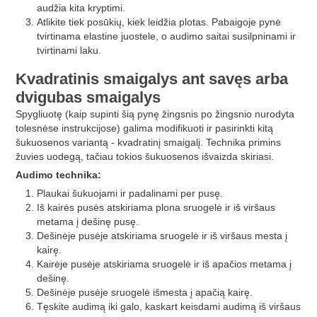
audžia kita kryptimi.
Atlikite tiek posūkių, kiek leidžia plotas. Pabaigoje pynė
tvirtinama elastine juostele, o audimo saitai susilpninami ir
tvirtinami laku.
Kvadratinis smaigalys ant savęs arba
dvigubas smaigalys
Spygliuotę (kaip supinti šią pynę žingsnis po žingsnio nurodyta
tolesnėse instrukcijose) galima modifikuoti ir pasirinkti kitą
šukuosenos variantą - kvadratinį smaigalį. Technika primins
žuvies uodegą, tačiau tokios šukuosenos išvaizda skiriasi.
Audimo technika:
Plaukai šukuojami ir padalinami per pusę.
Iš kairės pusės atskiriama plona sruogelė ir iš viršaus
metama į dešinę pusę.
Dešinėje pusėje atskiriama sruogelė ir iš viršaus mesta į
kairę.
Kairėje pusėje atskiriama sruogelė ir iš apačios metama į
dešinę.
Dešinėje pusėje sruogelė išmesta į apačią kairę.
Tęskite audimą iki galo, kaskart keisdami audimą iš viršaus