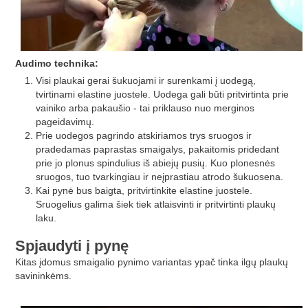
Audimo technika:
Visi plaukai gerai šukuojami ir surenkami į uodegą,
tvirtinami elastine juostele. Uodega gali būti pritvirtinta prie
vainiko arba pakaušio - tai priklauso nuo merginos
pageidavimų.
Prie uodegos pagrindo atskiriamos trys sruogos ir
pradedamas paprastas smaigalys, pakaitomis pridedant
prie jo plonus spindulius iš abiejų pusių. Kuo plonesnės
sruogos, tuo tvarkingiau ir neįprastiau atrodo šukuosena.
Kai pynė bus baigta, pritvirtinkite elastine juostele.
Sruogelius galima šiek tiek atlaisvinti ir pritvirtinti plaukų
laku.
Spjaudyti į pynę
Kitas įdomus smaigalio pynimo variantas ypač tinka ilgų plaukų
savininkėms.