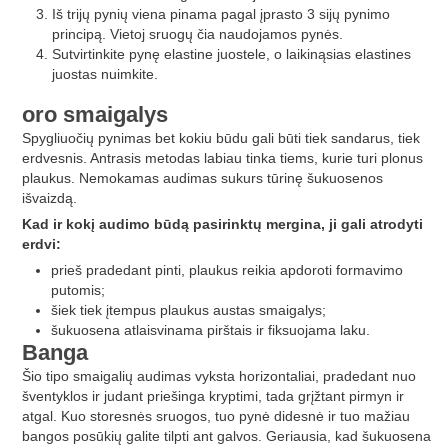
Iš trijų pynių viena pinama pagal įprasto 3 sijų pynimo
principą. Vietoj sruogų čia naudojamos pynės.
Sutvirtinkite pynę elastine juostele, o laikinąsias elastines
juostas nuimkite.
oro smaigalys
Spygliuočių pynimas bet kokiu būdu gali būti tiek sandarus, tiek
erdvesnis. Antrasis metodas labiau tinka tiems, kurie turi plonus
plaukus. Nemokamas audimas sukurs tūrinę šukuosenos
išvaizdą.
Kad ir kokį audimo būdą pasirinktų mergina, ji gali atrodyti
erdvi:
prieš pradedant pinti, plaukus reikia apdoroti formavimo
putomis;
šiek tiek įtempus plaukus austas smaigalys;
šukuosena atlaisvinama pirštais ir fiksuojama laku.
Banga
Šio tipo smaigalių audimas vyksta horizontaliai, pradedant nuo
šventyklos ir judant priešinga kryptimi, tada grįžtant pirmyn ir
atgal. Kuo storesnės sruogos, tuo pynė didesnė ir tuo mažiau
bangos posūkių galite tilpti ant galvos. Geriausia, kad šukuosena