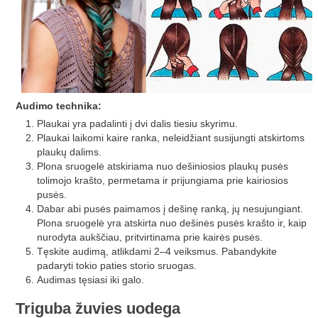
Audimo technika:
Plaukai yra padalinti į dvi dalis tiesiu skyrimu.
Plaukai laikomi kaire ranka, neleidžiant susijungti atskirtoms
plaukų dalims.
Plona sruogelė atskiriama nuo dešiniosios plaukų pusės
tolimojo krašto, permetama ir prijungiama prie kairiosios
pusės.
Dabar abi pusės paimamos į dešinę ranką, jų nesujungiant.
Plona sruogelė yra atskirta nuo dešinės pusės krašto ir, kaip
nurodyta aukščiau, pritvirtinama prie kairės pusės.
Tęskite audimą, atlikdami 2–4 veiksmus. Pabandykite
padaryti tokio paties storio sruogas.
Audimas tęsiasi iki galo.
Triguba žuvies uodega