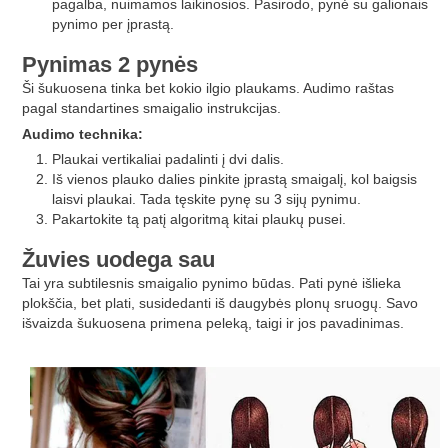
pagalba, nuimamos laikinosios. Pasirodo, pynė su galionais
pynimo per įprastą.
Pynimas 2 pynės
Ši šukuosena tinka bet kokio ilgio plaukams. Audimo raštas
pagal standartines smaigalio instrukcijas.
Audimo technika:
Plaukai vertikaliai padalinti į dvi dalis.
Iš vienos plauko dalies pinkite įprastą smaigalį, kol baigsis
laisvi plaukai. Tada tęskite pynę su 3 sijų pynimu.
Pakartokite tą patį algoritmą kitai plaukų pusei.
Žuvies uodega sau
Tai yra subtilesnis smaigalio pynimo būdas. Pati pynė išlieka
plokščia, bet plati, susidedanti iš daugybės plonų sruogų. Savo
išvaizda šukuosena primena peleką, taigi ir jos pavadinimas.