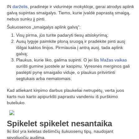
IN
darželis
, pradinėje ir vidurinėje mokykloje, gerai atrodys aplink
galvą supintas smaigalys. Tiems, kurie įvaldė paprastą smaigą,
nebus sunku jį pinti.
Šukuosenos „smaigalys aplink galvą“:
Visų pirma, jūs turite padaryti tiesų atsiskyrimą;
Ausų lygyje paimkite ploną sruogą ir pradėkite pinti ausį
išilgai kaktos linijos. Pirmiausia į antrą ausį, tada aplink
galvą;
Plaukus, kurie liko, galima supinti. O jei šis
Mažas vaikas
surišti gumine juostele ar kaspinu. Vyresnės merginos gali
paslėpti pynę smaigalio viduje, o plaukus pritvirtinti
segtukais arba nematomais.
Kad atliekant kirpimo darbus plaukeliai netrupėtų, verta juos
karts nuo karto apipurkšti paprastu vandeniu iš purškimo
buteliuko.
Spikelet spikelet nesantaika
Iki šiol yra keletas dešimčių šukuosenų tipų, naudojant
spygliuočių audimą.