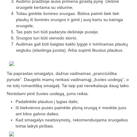
Audimo pradžioje ausis primena įprastą pynę. Dešinė
sruogelė kertama su vidurine;
Toliau įpinkite šonines sruogas. Būtina paimti šiek tiek
plaukų iš šoninės sruogos ir įpinti į ausį kartu su kairiąja
sruogele;
Tas pats turi būti padaryta dešinėje pusėje;
Sruogos turi būti vienodo storio;
Audimas gali būti baigtas kaklo lygyje ir tvirtinamas plaukų
segtuku (elastinga juosta). Arba supinti likusius plaukus.
Tai paprastas smaigalys, dažnai vadinamas „prancūziška
pynute“. Daugelis mamų renkasi vadinamąjį „žuvies uodegą“, o
ne tokį romantišką smaigalį. Tai taip pat nereikalauja daug laiko.
Norėdami pinti žuvies uodegą, jums reikia:
Padalinkite plaukus į lygias dalis;
Iš kiekvienos pusės paimkite ploną sruogą ir meskite juos
ant kitos galvos dalies;
Kad smaigalys neatsivyniotų, rekomenduojama sruogelius
tvirtai laikyti pirštais.