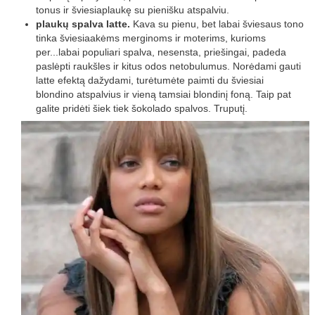
tonus ir šviesiaplaukę su pienišku atspalviu.
plaukų spalva latte.
Kava su pienu, bet labai šviesaus tono
tinka šviesiaakėms merginoms ir moterims, kurioms
per...labai populiari spalva, nesensta, priešingai, padeda
paslėpti raukšles ir kitus odos netobulumus. Norėdami gauti
latte efektą dažydami, turėtumėte paimti du šviesiai
blondino atspalvius ir vieną tamsiai blondinį foną. Taip pat
galite pridėti šiek tiek šokolado spalvos. Truputį.