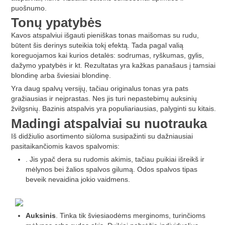
puošnumo.
Tonų ypatybės
Kavos atspalviui išgauti pieniškas tonas maišomas su rudu,
būtent šis derinys suteikia tokį efektą. Tada pagal valią
koreguojamos kai kurios detalės: sodrumas, ryškumas, gylis,
dažymo ypatybės ir kt. Rezultatas yra kažkas panašaus į tamsiai
blondinę arba šviesiai blondinę.
Yra daug spalvų versijų, tačiau originalus tonas yra pats
gražiausias ir neįprastas. Nes jis turi nepastebimų auksinių
žvilgsnių. Bazinis atspalvis yra populiariausias, palyginti su kitais.
Madingi atspalviai su nuotrauka
Iš didžiulio asortimento siūloma susipažinti su dažniausiai
pasitaikančiomis kavos spalvomis:
. Jis ypač dera su rudomis akimis, tačiau puikiai išreikš ir
mėlynos bei žalios spalvos gilumą. Odos spalvos tipas
beveik nevaidina jokio vaidmens.
Auksinis
. Tinka tik šviesiaodėms merginoms, turinčioms