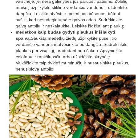
vaistinėje, jei nėra galimybės jos paruošti patiems. Žolelių
maišelį užplikykite stikline verdančio vandens ir uždenkite
dangčiu. Leiskite atvėsti iki priimtinos būsenos, būtent
sušilti, kad nesudegintumėte galvos odos. Sudrėkinkite
galvą antpilu ir neskalaukite. Leiskite išdžiūti ant plaukų;
medetkos kaip būdas gydyti plaukus ir išlaikyti
spalvą.
Šaukštą medetkų žiedų užplikykite puse litro
verdančio vandens ir atvėsinkite po dangčiu. Sudrėkinkite
plaukus per visą ilgį, pradedant nuo šaknų. Apvyniokite
celofanu ir rankšluosčiu arba užsidėkite skrybėlę.
Vaikščiokite taip dvidešimt minučių ir nusausinkite plaukus,
nenusiplovę antpilo;