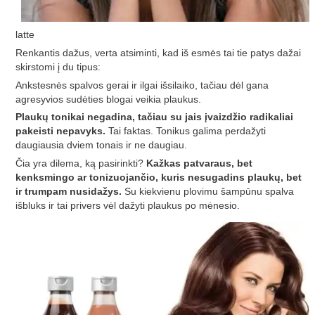
latte
Renkantis dažus, verta atsiminti, kad iš esmės tai tie patys dažai
skirstomi į du tipus:
Ankstesnės spalvos gerai ir ilgai išsilaiko, tačiau dėl gana
agresyvios sudėties blogai veikia plaukus.
Plaukų tonikai negadina, tačiau su jais įvaizdžio radikaliai
pakeisti nepavyks.
Tai faktas. Tonikus galima perdažyti
daugiausia dviem tonais ir ne daugiau.
Čia yra dilema, ką pasirinkti?
Kažkas patvaraus, bet
kenksmingo ar tonizuojančio, kuris nesugadins plaukų, bet
ir trumpam nusidažys.
Su kiekvienu plovimu šampūnu spalva
išbluks ir tai privers vėl dažyti plaukus po mėnesio.