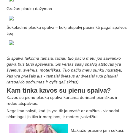
Gražus plaukų dažymas
Šokoladinė plaukų spalva – kokį atspalvį pasirinkti pagal spalvos
tipą
Ši spalva laikoma tamsia, tačiau tuo pačiu metu jos savininko
galva bus tarsi apšviesta. Šis vertas šaltų spalvų atstovas yra
švelnus, švelnus, moteriškas. Tuo pačiu metu sunku nustatyti,
kas yra priešais jus - tamsiai šviesūs ar šviesiai rudi plaukai
(atspalvio sodrumas ir gylis gali skirtis).
Kam tinka kavos su pienu spalva?
Kavos su pienu plaukų spalva kuriama derinant pieniškus ir
rudus atspalvius.
Negalima sakyti, kad jis yra tik jaunystė ar amžius - vienodai
sėkmingai jis tiks ir merginos, ir moters įvaizdžiui.
Makiažo prasme jam sekasi: