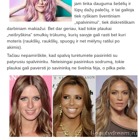
jam tinka dauguma šešėlių ir
lūpų dažų palečių, ir tai galioja
tiek ryškiam šventiniam
„spalvinimui“, tiek diskretiškam
darbiniam makiažui. Bet dar geriau, kad tokie plaukai
„neišryškina“ smulkių trūkumų, kurių savyje gali rasti bet kuri
moteris (raukšlių, raukšlių, spuogų ir net mėlynų ratilui po
akimis).
Tačiau nepamirškite, kad spalvą turėtumėte pasirinkti su
patyrusiu spalvininku. Neteisingai pasirinkus sodrumą, tokie
plaukai gali paversti jo savininką ne švelnia fėja, o pilka pele.