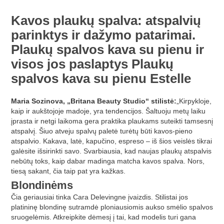
Kavos plaukų spalva: atspalvių
parinktys ir dažymo patarimai.
Plaukų spalvos kava su pienu ir
visos jos paslaptys Plaukų
spalvos kava su pienu Estelle
Maria Sozinova, „Britana Beauty Studio“ stilistė:
„Kirpykloje,
kaip ir aukštojoje madoje, yra tendencijos. Šaltuoju metų laiku
įprasta ir netgi laikoma gera praktika plaukams suteikti tamsesnį
atspalvį. Šiuo atveju spalvų paletė turėtų būti kavos-pieno
atspalvio. Kakava, latė, kapučino, espreso – iš šios veislės tikrai
galėsite išsirinkti savo. Svarbiausia, kad naujas plaukų atspalvis
nebūtų toks, kaip dabar madinga matcha kavos spalva. Nors,
tiesą sakant, čia taip pat yra kažkas.
Blondinėms
Čia geriausiai tinka Cara Delevingne įvaizdis. Stilistai jos
platininę blondinę sutramdė ploniausiomis aukso smėlio spalvos
sruogelėmis. Atkreipkite dėmesį į tai, kad modelis turi gana