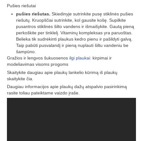
Pušies riešutai
pušies riešutas.
Skiedinyje sutrinkite pusę stiklinės pušies
riešutų. Kruopščiai sutrinkite, kol gausite košę. Supilkite
pusantros stiklinės šilto vandens ir išmaišykite. Gautą pieną
perkoškite per tinklelį. Vitaminų kompleksas yra paruoštas.
Belieka tik sudrėkinti plaukus kedro pienu ir pašildyti galvą.
Taip pabūti pusvalandį ir pieną nuplauti šiltu vandeniu be
šampūno.
Gražios ir lengvos šukuosenos
ilgi plaukai
: kirpimai ir
modeliavimas visoms progoms
Skaitykite daugiau apie plaukų lankelio kūrimą iš plaukų
skaitykite čia.
Daugiau informacijos apie plaukų dažų atspalvio pasirinkimą
rasite toliau pateiktame vaizdo įraše.