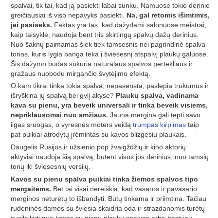
spalvai, tik tai, kad ją pasiekti labai sunku. Namuose tokio derinio
greičiausiai iš viso nepavyks pasiekti.
Na, gal retomis išimtimis,
jei pasiseks.
Faktas yra tas, kad dažydami salonuose meistrai,
kaip taisyklė, naudoja bent tris skirtingų spalvų dažų derinius.
Nuo šaknų paimamas šiek tiek tamsesnis nei pagrindinė spalva
tonas, kuris lygia banga teka į šviesesnį atspalvį plaukų galuose.
Šis dažymo būdas sukuria natūralaus spalvos pertekliaus ir
gražaus nuobodu mirgančio švytėjimo efektą.
O kam tikrai tinka tokia spalva, nepasensta, paslepia trūkumus ir
išryškina jų spalvą bei gylį akyse?
Plaukų spalva, vadinama
kava su pienu, yra beveik universali ir tinka beveik visiems,
nepriklausomai nuo amžiaus.
Jauna mergina gali tepti savo
ilgas sruogas, o vyresnės moters veidą
trumpas kirpimas
taip
pat puikiai atrodytų įrėmintas su kavos blizgesiu plaukais.
Daugelis Rusijos ir užsienio pop žvaigždžių ir kino aktorių
aktyviai naudoja šią spalvą, būtent visus jos derinius, nuo tamsių
tonų iki šviesesnių versijų.
Kavos su pienu spalva puikiai tinka žiemos spalvos tipo
mergaitėms.
Bet tai visai nereiškia, kad vasaros ir pavasario
merginos neturėtų to išbandyti. Būtų tinkama ir priimtina. Tačiau
rudeninės damos su šviesia skaidria oda ir strazdanomis turėtų
susilaikyti nuo kavos su pienu plaukų spalvos arba bent jau