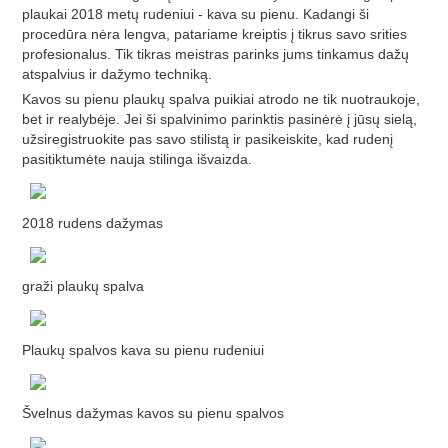
plaukai 2018 metų rudeniui - kava su pienu. Kadangi ši
procedūra nėra lengva, patariame kreiptis į tikrus savo srities
profesionalus. Tik tikras meistras parinks jums tinkamus dažų
atspalvius ir dažymo techniką.
Kavos su pienu plaukų spalva puikiai atrodo ne tik nuotraukoje,
bet ir realybėje. Jei ši spalvinimo parinktis pasinėrė į jūsų sielą,
užsiregistruokite pas savo stilistą ir pasikeiskite, kad rudenį
pasitiktumėte nauja stilinga išvaizda.
2018 rudens dažymas
graži plaukų spalva
Plaukų spalvos kava su pienu rudeniui
Švelnus dažymas kavos su pienu spalvos