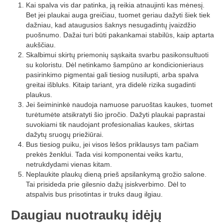
Kai spalva vis dar patinka, ją reikia atnaujinti kas mėnesį.
Bet jei plaukai auga greičiau, tuomet geriau dažyti šiek tiek
dažniau, kad ataugusios šaknys nesugadintų įvaizdžio
puošnumo. Dažai turi būti pakankamai stabilūs, kaip aptarta
aukščiau.
Skalbimui skirtų priemonių sąskaita svarbu pasikonsultuoti
su koloristu. Dėl netinkamo šampūno ar kondicionieriaus
pasirinkimo pigmentai gali tiesiog nusilupti, arba spalva
greitai išbluks. Kitaip tariant, yra didelė rizika sugadinti
plaukus.
Jei šeimininkė naudoja namuose paruoštas kaukes, tuomet
turėtumėte atsikratyti šio įpročio. Dažyti plaukai paprastai
suvokiami tik naudojant profesionalias kaukes, skirtas
dažytų sruogų priežiūrai.
Bus tiesiog puiku, jei visos lėšos priklausys tam pačiam
prekės ženklui. Tada visi komponentai veiks kartu,
netrukdydami vienas kitam.
Neplaukite plaukų dieną prieš apsilankymą grožio salone.
Tai prisideda prie gilesnio dažų įsiskverbimo. Dėl to
atspalvis bus prisotintas ir truks daug ilgiau.
Daugiau nuotraukų idėjų