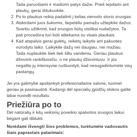
Tada paruošiami ir maišomi patys dažai. Prieš tepdami ant
plaukų, gerai iššukuokite.
Po to plaukus reikia padalinti į kelias vienodo storio sruogas.
Atskirdami juos šukomis, šepetėliu pamažu užtepkite dažus.
Svarbu užtikrinti, kad sruogos būtų visiškai nudažytos. Ta
pati procedūra turi būti atliekama su visais plaukais.
Kad atspalvis gerai gulėtų, reikėtų laikytis ant pakuotės
nurodyto laiko. Laikykite dažų nei daugiau, nei mažiau.
Tada nuplaukite šiek tiek šiltu vandeniu. Geriau plaukus
džiovinti rankšluosčiu, o ne plaukų džiovintuvu. Ir jūs
negalite jų intensyviai nušluostyti, kad nesugadintumėte visų
pastangų.
Jei yra galimybė apsilankyti profesionaliame salone, tuomet
geriau ja pasinaudoti. Kadangi dėl specialių įgūdžių stokos galite
labai nusivilti rezultatu.
Priežiūra po to
Dėl natūralių ir kitų veiksnių poveikio spalvotos sruogos laikui
bėgant gali išblukti.
Norėdami išvengti šios problemos, turėtumėte vadovautis
šiais paprastais patarimais: