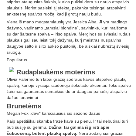
stiprias ataugusias šaknis, kurios puikiai dera su naujo atspalvio
plaukais. Norint pasiekti šį efektą, pakanka teisingai atspalvinti
ankstesnę spalvos ruožą, kad ji grotų nauju būdu.
Viena iš mano mėgstamiausių yra Jessica Alba. Ji yra madingo
dažymo, vadinamo „tamsiai blondine“, savininkė, kuri maišoma
su dar šaltesne spalva – iriso spalva. Merginos su šviesiai rudais
plaukais gali sau leisti tokį dažymą, kurį meistras nuspalvins
daugybe šalto ir šilto aukso pustonių, be aiškiai nubrėžtų šviesių
sruogų.
Populiarus
Rudaplaukėms moterims
Olivia Palermo turi labai gražią sodraus kavos atspalvio plaukų
spalvą, kurioje vyrauja raudonojo šokolado akcentai. Toks spalvų
žaismas gaunamas sumaišius du ar daugiau panašių atspalvių
dažus tonavimui.
Brunetėms
Megan Fox „dėvi“ karščiausius šio sezono dažus
Kaip apetitiškai skamba frazė kava su pienu. Ir tai nebūtinai turi
būti susiję su gėrimu.
Dažnai tai galima išgirsti apie
šukuoseną, būtent plaukų spalvą.
Nėra žodžių šiai gražiai