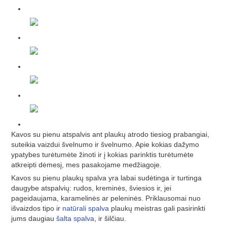
Kavos su pienu atspalvis ant plaukų atrodo tiesiog prabangiai,
suteikia vaizdui švelnumo ir švelnumo. Apie kokias dažymo
ypatybes turėtumėte žinoti ir į kokias parinktis turėtumėte
atkreipti dėmesį, mes pasakojame medžiagoje.
Kavos su pienu plaukų spalva yra labai sudėtinga ir turtinga
daugybe atspalvių: rudos, kreminės, šviesios ir, jei
pageidaujama, karamelinės ar peleninės. Priklausomai nuo
išvaizdos tipo ir
natūrali spalva
plaukų meistras gali pasirinkti
jums daugiau
šalta spalva
, ir šilčiau.