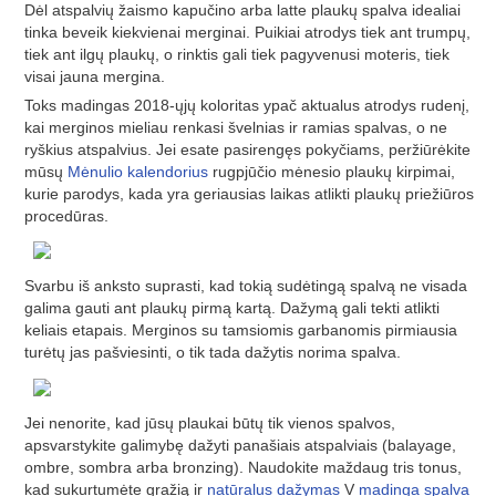
Dėl atspalvių žaismo kapučino arba latte plaukų spalva idealiai
tinka beveik kiekvienai merginai. Puikiai atrodys tiek ant trumpų,
tiek ant ilgų plaukų, o rinktis gali tiek pagyvenusi moteris, tiek
visai jauna mergina.
Toks madingas 2018-ųjų koloritas ypač aktualus atrodys rudenį,
kai merginos mieliau renkasi švelnias ir ramias spalvas, o ne
ryškius atspalvius. Jei esate pasirengęs pokyčiams, peržiūrėkite
mūsų
Mėnulio kalendorius
rugpjūčio mėnesio plaukų kirpimai,
kurie parodys, kada yra geriausias laikas atlikti plaukų priežiūros
procedūras.
Svarbu iš anksto suprasti, kad tokią sudėtingą spalvą ne visada
galima gauti ant plaukų pirmą kartą. Dažymą gali tekti atlikti
keliais etapais. Merginos su tamsiomis garbanomis pirmiausia
turėtų jas pašviesinti, o tik tada dažytis norima spalva.
Jei nenorite, kad jūsų plaukai būtų tik vienos spalvos,
apsvarstykite galimybę dažyti panašiais atspalviais (balayage,
ombre, sombra arba bronzing). Naudokite maždaug tris tonus,
kad sukurtumėte gražią ir
natūralus dažymas
V
madinga spalva