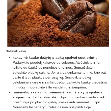
Natūrali kava
kakavinė kaukė dažytų plaukų spalvai sustiprinti
.
Padarykite puodelį kakavos be cukraus. Atvėsinkite ir ten
įpilkite du šaukštus neriebios grietinės. Sumaišykite ir
sutepkite plaukų šaknis. Jei yra pakankamai turinio, taip pat
galite ištepti plaukus per visą ilgį. Sušildykite galvą
celofanine skarele ir rankšluosčiu. Laikykite kaukę trisdešimt
minučių ir nuplaukite šiltu vandeniu ir šampūnu;
ramunėlių skalavimo priemonė, kad išlaikytų spalvos
atsparumą.
Kad spalva išliktų ilgiau, o plaukai visada sveiki,
prasminga po plovimo galvą praskalauti ramunėlių užpilu.
Norėdami tai padaryti, žolės galima nusipirkti šioje