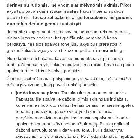
derinys su rudomis, mėlynomis ar mėlynomis akimis.
Pilkos
akys taip pat aiškiai ir ryškiai išsiskirs kavos ir pieno spalvos
plaukų fone.
Tačiau žaliaakėms ar geltonaakėms merginoms
nuo tokio derinio geriau susilaikyti.
Jei norite eksperimentuoti su savimi, nepaisant rekomendacijų,
niekas jums to nedraus, bet greičiausiai norėsite iš karto
perdažyti, nes šios spalvos fone jūsų akys bus prarastos ir
gražus žalias blizgesys. virsti kažkuo pelkėtu ir neišraiškingu.
Norėdami gauti tinkamą kavos su pienu atspalvį, pirmiausia
turite aiškiai nustatyti, kokio atspalvio jums reikia. Kavos su pienu
spalva turi bent tris atspalvių parinktis:
Žinoma, apibrėžimas ir palyginimas yra vaizdiniai, tačiau leidžia
aiškiai įsivaizduoti, kokį poveikį reikėtų pasiekti.
juoda kava su pienu.
Tamsiausias įmanomas atspalvis.
Paprastai šia spalva jie dažomi trimis skirtingais ir dažais,
kurie vienas nuo kito skiriasi keliais tonais. Tamsesnė spalva
tepama prie šaknų, plauko vidurys dažomas arba
paryškinamas dviem originalios tamsios spalvomis ir antra
spalva dviem tonais šviesesnė už pirmąją. Plaukų galiukai
dažomi antruoju tonu ir dar vienu tonu, kuris dabar yra
šviesesnis nei šis antrasis tonas. Pasirodo sklandus trigubas