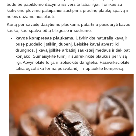
būdu be papildomo dažymo išsiversite labai ilgai. Tonikas su
kiekvienu plovimu palaipsniui sustiprins pradinę plaukų spalvą ir
neleis dažams nusiplauti.
Kartą per savaitę dažytiems plaukams patartina pasidaryti kavos
kaukę, kad spalva būtų blizgesio ir sodrumo:
kavos kompresas plaukams.
Užvirinkite natūralią kavą ir
pusę puodelio į stiklinį dubenį. Leiskite kavai atvėsti iki
drungnos. Į kavą įpilkite arbatinį šaukštelį medaus ir tiek pat
konjako. Sumaišykite turinį ir sudrėkinkite plaukus per visą
ilgį. Apvyniokite folija ir izoliuokite dangteliu. Pasivaikščiokite
tokia egzotiška forma pusvalandį ir nuplaukite kompresą;