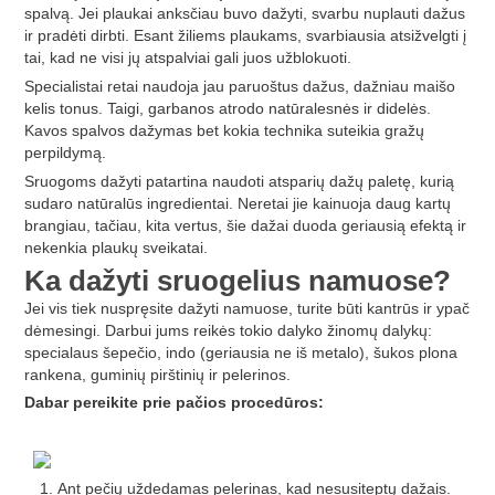
spalvą. Jei plaukai anksčiau buvo dažyti, svarbu nuplauti dažus
ir pradėti dirbti. Esant žiliems plaukams, svarbiausia atsižvelgti į
tai, kad ne visi jų atspalviai gali juos užblokuoti.
Specialistai retai naudoja jau paruoštus dažus, dažniau maišo
kelis tonus. Taigi, garbanos atrodo natūralesnės ir didelės.
Kavos spalvos dažymas bet kokia technika suteikia gražų
perpildymą.
Sruogoms dažyti patartina naudoti atsparių dažų paletę, kurią
sudaro natūralūs ingredientai. Neretai jie kainuoja daug kartų
brangiau, tačiau, kita vertus, šie dažai duoda geriausią efektą ir
nekenkia plaukų sveikatai.
Ka
dažyti sruogelius namuose?
Jei vis tiek nuspręsite dažyti namuose, turite būti kantrūs ir ypač
dėmesingi. Darbui jums reikės tokio dalyko žinomų dalykų:
specialaus šepečio, indo (geriausia ne iš metalo), šukos plona
rankena, guminių pirštinių ir pelerinos.
Dabar pereikite prie pačios procedūros:
Ant pečių uždedamas pelerinas, kad nesusiteptų dažais.