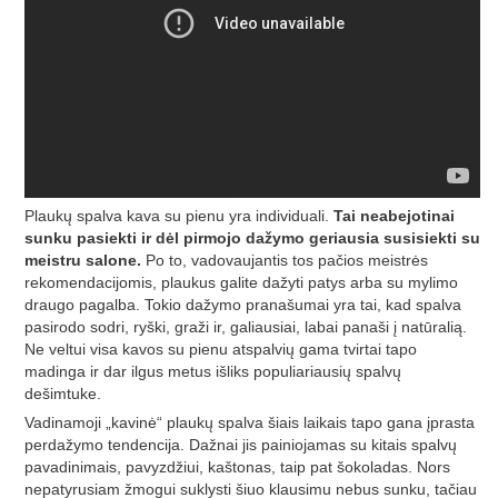
Plaukų spalva kava su pienu yra individuali.
Tai neabejotinai
sunku pasiekti ir dėl pirmojo dažymo geriausia susisiekti su
meistru salone.
Po to, vadovaujantis tos pačios meistrės
rekomendacijomis, plaukus galite dažyti patys arba su mylimo
draugo pagalba. Tokio dažymo pranašumai yra tai, kad spalva
pasirodo sodri, ryški, graži ir, galiausiai, labai panaši į natūralią.
Ne veltui visa kavos su pienu atspalvių gama tvirtai tapo
madinga ir dar ilgus metus išliks populiariausių spalvų
dešimtuke.
Vadinamoji „kavinė“ plaukų spalva šiais laikais tapo gana įprasta
perdažymo tendencija. Dažnai jis painiojamas su kitais spalvų
pavadinimais, pavyzdžiui, kaštonas, taip pat šokoladas. Nors
nepatyrusiam žmogui suklysti šiuo klausimu nebus sunku, tačiau