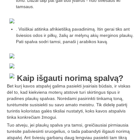
tonu. Dažai taip pat gali būti įvairūs - nuo šviesaus iki
tamsaus.
. Visiškai atitinka afrikietišką pavadinimą. Itin gerai tiks ant
šviesios odos ir pilkų, žalių ar mėlynų akių merginos plaukų.
Pati spalva sodri tamsi, panaši į arabikos kavą.
Kaip išgauti norimą spalvą?
Bet kurį kavos atspalvį galima pasiekti įvairiais būdais, ir viskas
dėl to, kad kiekviena moterų atstovė turi skirtingus tipus ir
pradines plaukų spalvas. Norėdami pasirinkti tinkamą toną,
turėtumėte susisiekti su savo amato meistru. Tik didelę patirtį
turintis koloristas galės tiksliai nustatyti, koks kavos atspalvis
tinka konkrečiam žmogui.
Tuo atveju, jei plaukų spalva yra tamsi, greičiausiai pirmiausia
turėsite pašviesinti sruogelius, o tada pabandyti išgauti norimą
atspalvį. Ant šviesių garbanų daug lengviau pasiekti tam tikrą