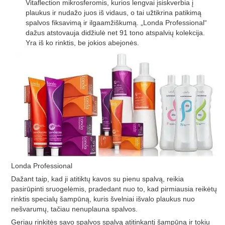
Vitaflection mikrosferomis, kurios lengvai įsiskverbia į
plaukus ir nudažo juos iš vidaus, o tai užtikrina patikimą
spalvos fiksavimą ir ilgaamžiškumą. „Londa Professional“
dažus atstovauja didžiulė net 91 tono atspalvių kolekcija.
Yra iš ko rinktis, be jokios abejonės.
Londa Professional
Dažant taip, kad ji atitiktų kavos su pienu spalvą, reikia
pasirūpinti sruogelėmis, pradedant nuo to, kad pirmiausia reikėtų
rinktis specialų šampūną, kuris švelniai išvalo plaukus nuo
nešvarumų, tačiau nenuplauna spalvos.
Geriau rinkitės savo spalvos spalvą atitinkantį šampūną ir tokiu