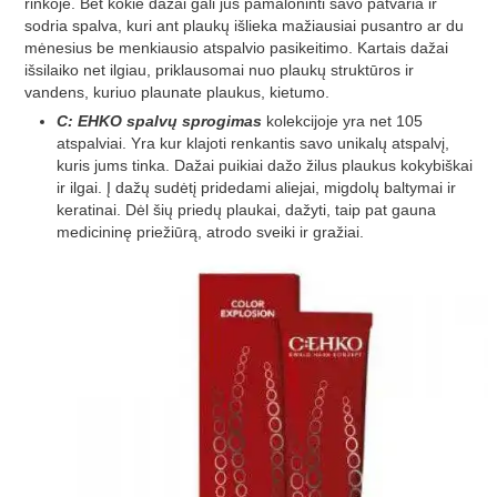
rinkoje. Bet kokie dažai gali jus pamaloninti savo patvaria ir
sodria spalva, kuri ant plaukų išlieka mažiausiai pusantro ar du
mėnesius be menkiausio atspalvio pasikeitimo. Kartais dažai
išsilaiko net ilgiau, priklausomai nuo plaukų struktūros ir
vandens, kuriuo plaunate plaukus, kietumo.
C: EHKO spalvų sprogimas
kolekcijoje yra net 105
atspalviai. Yra kur klajoti renkantis savo unikalų atspalvį,
kuris jums tinka. Dažai puikiai dažo žilus plaukus kokybiškai
ir ilgai. Į dažų sudėtį pridedami aliejai, migdolų baltymai ir
keratinai. Dėl šių priedų plaukai, dažyti, taip pat gauna
medicininę priežiūrą, atrodo sveiki ir gražiai.