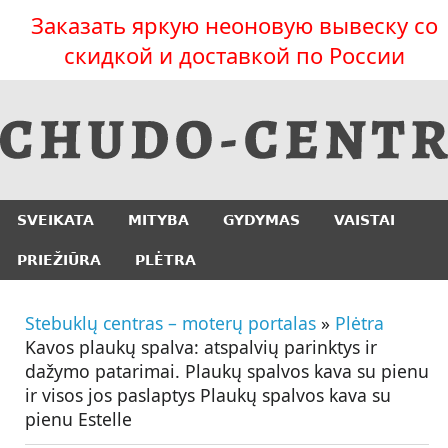
Заказать яркую неоновую вывеску со
скидкой и доставкой по России
SVEIKATA
MITYBA
GYDYMAS
VAISTAI
PRIEŽIŪRA
PLĖTRA
Stebuklų centras – moterų portalas
»
Plėtra
Kavos plaukų spalva: atspalvių parinktys ir
dažymo patarimai. Plaukų spalvos kava su pienu
ir visos jos paslaptys Plaukų spalvos kava su
pienu Estelle