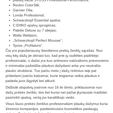
Revlon ColorSilk;
Garnier Olia;
Londa Professional;
Schwarzkopf Essential spalva;
C:EHKO spalvų sprogimas;
Palette Deluxe su 7 aliejais;
Wella Wellaton;
„Schwarzkopf Perfect Mousse“;
Syoss „ProNature“.
Čia yra populiariausių šiandienos prekių ženklų sąrašas. Nuo
visų kitų dažų jie skiriasi tuo, kad prie jų sudėties padirbėjo
profesionalai, o dažai yra kuo artimesni natūralioms priemonėms
ir minimaliai pažeidžia plaukus dažydami arba yra neutralūs
plauko struktūrai. Tuo pačiu metu į dažų rinkinius taip pat
pridedami įvairūs balzamai, kurie teigiamai veikia plaukus ir
padeda juos išgydyti bei atkurti.
Didžiulė atspalvių įvairovė nuo 16 iki šimto, priklausomai nuo
dažų prekės ženklo, leis bet kuriai net pačiai įkyriausiai madistei
pasirinkti spalvą, vertą jos karališkojo veido.
Visus šiuos prekės ženklus profesionaliam plaukų dažymui kuria
žinomos kompanijos, pasiteisinusios kosmetikos paslaugų