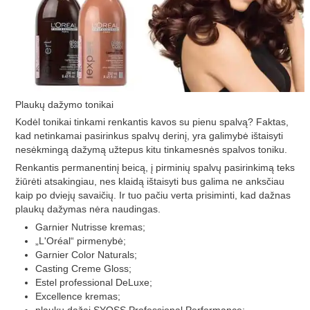
Plaukų dažymo tonikai
Kodėl tonikai tinkami renkantis kavos su pienu spalvą? Faktas,
kad netinkamai pasirinkus spalvų derinį, yra galimybė ištaisyti
nesėkmingą dažymą užtepus kitu tinkamesnės spalvos toniku.
Renkantis permanentinį beicą, į pirminių spalvų pasirinkimą teks
žiūrėti atsakingiau, nes klaidą ištaisyti bus galima ne anksčiau
kaip po dviejų savaičių. Ir tuo pačiu verta prisiminti, kad dažnas
plaukų dažymas nėra naudingas.
Garnier Nutrisse kremas;
„L'Oréal“ pirmenybė;
Garnier Color Naturals;
Casting Creme Gloss;
Estel professional DeLuxe;
Excellence kremas;
plaukų dažai SYOSS Professional Performance;