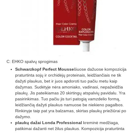
C: EHKO spalvų sprogimas
Schwarzkopf Perfect Mousse
šiuose dažuose kompozicija
praturtinta sojų ir orchidėjų proteinais, leidžiančiais ne tik
dažyti plaukus, bet ir juos apdoroti tuo pačiu metu kaip
dažymas. Sudėtyje nėra amoniako, vadinasi, nepažeidžia
plaukų. Jis pateikiamas 20 skirtingų atspalvių pavidalu. Yra
pasirinkimas. Tuo pačiu jis turi patogią vamzdelio formą,
leidžiančią dažyti plaukus namuose be niekieno pagalbos.
Rinkinyje taip pat yra balzamas, skirtas plaukų priežiūrai po
dažymo.
plaukų dažai Londa Professional
kreminė medžiaga,
patikimai dažanti net žilus plaukus. Kompozicija praturtinta