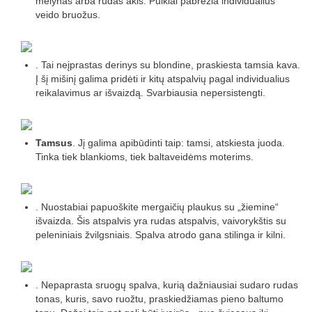
mėlynas arba rudas akis. Puikiai pabrėžia individualius
veido bruožus.
. Tai neįprastas derinys su blondine, praskiesta tamsia kava.
Į šį mišinį galima pridėti ir kitų atspalvių pagal individualius
reikalavimus ar išvaizdą. Svarbiausia nepersistengti.
Tamsus
. Jį galima apibūdinti taip: tamsi, atskiesta juoda.
Tinka tiek blankioms, tiek baltaveidėms moterims.
. Nuostabiai papuoškite mergaičių plaukus su „žiemine“
išvaizda. Šis atspalvis yra rudas atspalvis, vaivorykštis su
peleniniais žvilgsniais. Spalva atrodo gana stilinga ir kilni.
. Nepaprasta sruogų spalva, kurią dažniausiai sudaro rudas
tonas, kuris, savo ruožtu, praskiedžiamas pieno baltumo