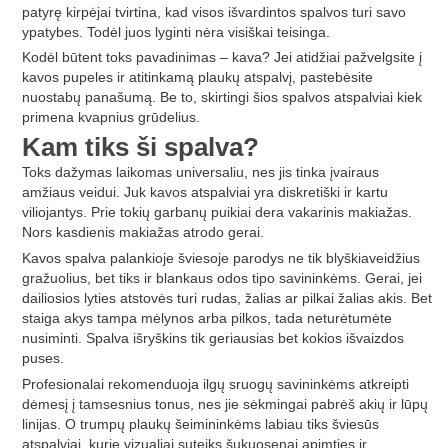
patyrę kirpėjai tvirtina, kad visos išvardintos spalvos turi savo
ypatybes. Todėl juos lyginti nėra visiškai teisinga.
Kodėl būtent toks pavadinimas – kava? Jei atidžiai pažvelgsite į
kavos pupeles ir atitinkamą plaukų atspalvį, pastebėsite
nuostabų panašumą. Be to, skirtingi šios spalvos atspalviai kiek
primena kvapnius grūdelius.
Kam tiks ši spalva?
Toks dažymas laikomas universaliu, nes jis tinka įvairaus
amžiaus veidui. Juk kavos atspalviai yra diskretiški ir kartu
viliojantys. Prie tokių garbanų puikiai dera vakarinis makiažas.
Nors kasdienis makiažas atrodo gerai.
Kavos spalva palankioje šviesoje parodys ne tik blyškiaveidžius
gražuolius, bet tiks ir blankaus odos tipo savininkėms. Gerai, jei
dailiosios lyties atstovės turi rudas, žalias ar pilkai žalias akis. Bet
staiga akys tampa mėlynos arba pilkos, tada neturėtumėte
nusiminti. Spalva išryškins tik geriausias bet kokios išvaizdos
puses.
Profesionalai rekomenduoja ilgų sruogų savininkėms atkreipti
dėmesį į tamsesnius tonus, nes jie sėkmingai pabrėš akių ir lūpų
linijas. O trumpų plaukų šeimininkėms labiau tiks šviesūs
atspalviai, kurie vizualiai suteiks šukuosenai apimties ir