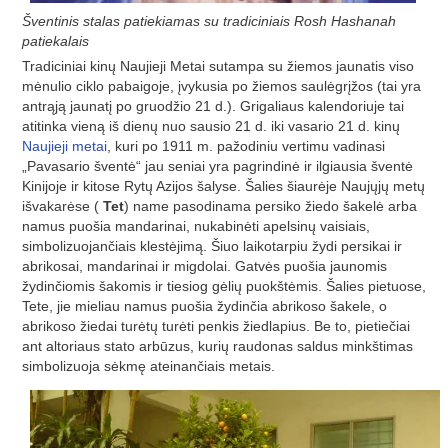
Šventinis stalas patiekiamas su tradiciniais Rosh Hashanah
patiekalais
Tradiciniai kinų Naujieji Metai sutampa su žiemos jaunatis viso
mėnulio ciklo pabaigoje, įvykusia po žiemos saulėgrįžos (tai yra
antrąją jaunatį po gruodžio 21 d.). Grigaliaus kalendoriuje tai
atitinka vieną iš dienų nuo sausio 21 d. iki vasario 21 d. kinų
Naujieji metai
, kuri po 1911 m. pažodiniu vertimu vadinasi
„Pavasario šventė“ jau seniai yra pagrindinė ir ilgiausia šventė
Kinijoje ir kitose Rytų Azijos šalyse. Šalies šiaurėje Naujųjų metų
išvakarėse (
Tet
) name pasodinama persiko žiedo šakelė arba
namus puošia mandarinai, nukabinėti apelsinų vaisiais,
simbolizuojančiais klestėjimą. Šiuo laikotarpiu žydi persikai ir
abrikosai, mandarinai ir migdolai. Gatvės puošia jaunomis
žydinčiomis šakomis ir tiesiog gėlių puokštėmis. Šalies pietuose,
Tete, jie mieliau namus puošia žydinčia abrikoso šakele, o
abrikoso žiedai turėtų turėti penkis žiedlapius. Be to, pietiečiai
ant altoriaus stato arbūzus, kurių raudonas saldus minkštimas
simbolizuoja sėkmę ateinančiais metais.