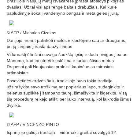
Brazilijoje Naujųjų metų išvakarėse įprasta atbaidyti piktąsias
dvasias. Už tai visi apsirengė baltais drabužiais. Kai kurie
paplūdimyje šoka į vandenyno bangas ir meta gėles į jūrą.
© AFP / Michalas Cizekas
Danijoje, norint palinkėti meilės ir klestėjimo sau ar draugams,
po jų langais įprasta daužyti indus.
Vidurnaktį čiliečiai suvalgo šaukštą lęšių ir deda pinigus į batus.
Manoma, kad tai atneš klestėjimą ir turtus ištisus metus.
Drąsesni gali Naujuosius praleisti kapinėse su mirusiais
artimaisiais.
Posovietinės erdvės šalių tradicijoje buvo tokia tradicija –
užsirašykite savo troškimą ant popieriaus lapo, sudeginkite ir
pelenus supilkite į šampano taurę, išmaišykite ir išgerkite. Visą
šią procedūrą reikėjo atlikti per laiko intervalą, kol laikrodis išmuš
dvylika.
© AFP / VINCENZO PINTO
Ispanijoje galioja tradicija – vidurnaktį greitai suvalgyti 12