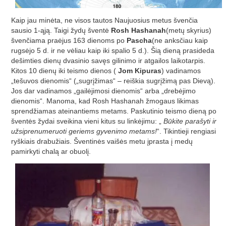
Kaip jau minėta, ne visos tautos Naujuosius metus švenčia
sausio 1-ąją. Taigi žydų šventė
Rosh Hashanah
(metų skyrius)
švenčiama praėjus 163 dienoms po
Pascha
(ne anksčiau kaip
rugsėjo 5 d. ir ne vėliau kaip iki spalio 5 d.). Šią dieną prasideda
dešimties dienų dvasinio savęs gilinimo ir atgailos laikotarpis.
Kitos 10 dienų iki teismo dienos (
Jom Kipuras
) vadinamos
„tešuvos dienomis“ („sugrįžimas“ – reiškia sugrįžimą pas Dievą).
Jos dar vadinamos „gailėjimosi dienomis“ arba „drebėjimo
dienomis“. Manoma, kad Rosh Hashanah žmogaus likimas
sprendžiamas ateinantiems metams. Paskutinio teismo dieną po
šventės žydai sveikina vieni kitus su linkėjimu: „
Būkite parašyti ir
užsiprenumeruoti geriems gyvenimo metams!
“. Tikintieji rengiasi
ryškiais drabužiais. Šventinės vaišės metu įprasta į medų
pamirkyti chalą ar obuolį.