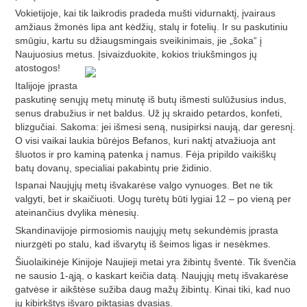
Vokietijoje, kai tik laikrodis pradeda mušti vidurnaktį, įvairaus
amžiaus žmonės lipa ant kėdžių, stalų ir fotelių. Ir su paskutiniu
smūgiu, kartu su džiaugsmingais sveikinimais, jie „šoka“ į
Naujuosius metus. Įsivaizduokite, kokios triukšmingos jų
atostogos!
Italijoje įprasta
paskutinę senųjų metų minutę iš butų išmesti sulūžusius indus,
senus drabužius ir net baldus. Už jų skraido petardos, konfeti,
blizgučiai. Sakoma: jei išmesi seną, nusipirksi naują, dar geresnį.
O visi vaikai laukia būrėjos Befanos, kuri naktį atvažiuoja ant
šluotos ir pro kaminą patenka į namus. Fėja pripildo vaikiškų
batų dovanų, specialiai pakabintų prie židinio.
Ispanai Naujųjų metų išvakarėse valgo vynuoges. Bet ne tik
valgyti, bet ir skaičiuoti. Uogų turėtų būti lygiai 12 – po vieną per
ateinančius dvylika mėnesių.
Skandinavijoje pirmosiomis naujųjų metų sekundėmis įprasta
niurzgėti po stalu, kad išvarytų iš šeimos ligas ir nesėkmes.
Šiuolaikinėje Kinijoje Naujieji metai yra žibintų šventė. Tik švenčia
ne sausio 1-ąją, o kaskart keičia datą. Naujųjų metų išvakarėse
gatvėse ir aikštėse sužiba daug mažų žibintų. Kinai tiki, kad nuo
jų kibirkštys išvaro piktąsias dvasias.