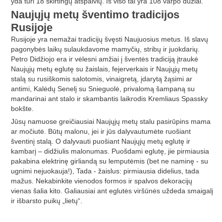
yda turi 18 skirtingų atspalvių. Iš viso tai yra 108 varpo dūžiai.
Naujųjų metų šventimo tradicijos
Rusijoje
Rusijoje yra nemažai tradicijų švęsti Naujuosius metus. Iš slavų
pagonybės laikų sulaukdavome mamyčių, stribų ir juokdarių.
Petro Didžiojo era ir vėlesni amžiai į šventės tradiciją įtraukė
Naujųjų metų eglutę su žaislais, fejerverkais ir Naujųjų metų
stalą su rusiškomis salotomis, vinaigretą, įdarytą žąsimi ar
antimi, Kalėdų Senelį su Snieguolė, privalomą šampaną su
mandarinai ant stalo ir skambantis laikrodis Kremliaus Spassky
bokšte.
Jūsų namuose greičiausiai Naujųjų metų stalu pasirūpins mama
ar močiutė. Būtų malonu, jei ir jūs dalyvautumėte ruošiant
šventinį stalą. O dalyvauti puošiant Naujųjų metų eglutę ir
kambarį – didžiulis malonumas. Puošdami eglutę, jie pirmiausia
pakabina elektrinę girliandą su lemputėmis (bet ne naminę - su
ugnimi nejuokauja!), Tada - žaislus: pirmiausia didelius, tada
mažus. Nekabinkite vienodos formos ir spalvos dekoracijų
vienas šalia kito. Galiausiai ant eglutės viršūnės uždeda smaigalį
ir išbarsto puikų „lietų“.