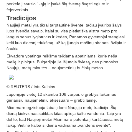
perkėlė į sausio 1-ąją ir įsakė šią šventę švęsti eglute ir
fejerverkais.
Tradicijos
Naujieji metai yra tikrai tarptautinė šventė, tačiau įvairios šalys
juos švenčia savaip. Italai su visa pietietiška aistra mėto pro
langus senus lygintuvus ir kėdes, Panamos gyventojai stengiasi
kelti kuo didesnį triukšmą, už ką įjungia mašinų sirenas, švilpia ir
šaukia.
Ekvadore ypatinga reikšmė teikiama apatiniams, kurie neša
meilę ir pinigus, Bulgarijoje jie išjungia šviesą, nes pirmosios
Naujųjų metų minutės – naujametinių bučinių metas.
© REUTERS / Ints Kalnins
Japonijoje vietoj 12 skamba 108 varpai, o grėblys laikomas
geriausiu naujametiniu aksesuaru – grėbti laimę.
Mianmare egzistuoja labai įdomi Naujųjų metų tradicija. Šią
dieną kiekvienas sutiktas kitas aplieja šaltu vandeniu. Taip yra
dėl to, kad Naujieji metai Mianmare patenka į karščiausią metų
laiką. Vietine kalba ši diena vadinama „vandens švente“.