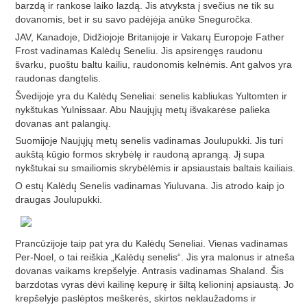
barzdą ir rankose laiko lazdą. Jis atvyksta į svečius ne tik su
dovanomis, bet ir su savo padėjėja anūke Sneguročka.
JAV, Kanadoje, Didžiojoje Britanijoje ir Vakarų Europoje Father
Frost vadinamas Kalėdų Seneliu. Jis apsirengęs raudonu
švarku, puoštu baltu kailiu, raudonomis kelnėmis. Ant galvos yra
raudonas dangtelis.
Švedijoje yra du Kalėdų Seneliai: senelis kabliukas Yultomten ir
nykštukas Yulnissaar. Abu Naujųjų metų išvakarėse palieka
dovanas ant palangių.
Suomijoje Naujųjų metų senelis vadinamas Joulupukki. Jis turi
aukštą kūgio formos skrybėlę ir raudoną aprangą. Jį supa
nykštukai su smailiomis skrybėlėmis ir apsiaustais baltais kailiais.
O estų Kalėdų Senelis vadinamas Yiuluvana. Jis atrodo kaip jo
draugas Joulupukki.
Prancūzijoje taip pat yra du Kalėdų Seneliai. Vienas vadinamas
Per-Noel, o tai reiškia „Kalėdų senelis“. Jis yra malonus ir atneša
dovanas vaikams krepšelyje. Antrasis vadinamas Shaland. Šis
barzdotas vyras dėvi kailinę kepurę ir šiltą kelioninį apsiaustą. Jo
krepšelyje paslėptos meškerės, skirtos neklaužadoms ir