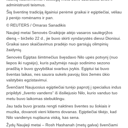
administruoti teismus.
Šią šventinę tradiciją ilgainiui perėmė graikai ir egiptiečiai, vėliau
ji perėjo romėnams ir pan.
© REUTERS / Omaras Sanadikis
Naujieji metai Senovės Graikijoje atėjo vasaros saulėgrįžos
dieną – birželio 22 d., jie buvo skirti vyndarystės dievui Dionisui.
Graikai savo skaičiavimus pradėjo nuo garsiųjų olimpinių
žaidynių.
Senovės Egiptas šimtmečius švęsdavo Nilo upės potvynį (nuo
liepos iki rugsėjo), kuris pažymėjo naujo sodinimo sezono
pradžią ir buvo gyvybiškai svarbus įvykis. Egiptui tai buvo
šventas laikas, nes sausra sukels pavojų šios žemės ūkio
valstybės egzistavimui.
Švenčiant Naujuosius egiptiečiai turėjo paprotį į specialius indus
pripildyti „švento vandens“ iš išsiliejusio Nilo, kurio vanduo tuo
metu buvo laikomas stebuklingu.
Jau tada buvo įprasta rengti naktines šventes su šokiais ir
muzika, dovanoti vieni kitiems dovanas. Egiptiečiai tikėjo, kad
Nilo vandenys nuplauna viską, kas sena.
Žydų Naujieji metai – Rosh Hashanah (metų galva) švenčiami