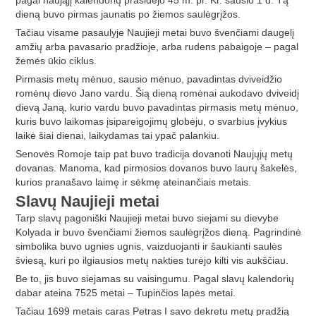
pagal naująjį kalendorių prasidėjo 45 m. pr. Kr. sausio 1 d. Tą
dieną buvo pirmas jaunatis po žiemos saulėgrįžos.
Tačiau visame pasaulyje Naujieji metai buvo švenčiami daugelį
amžių arba pavasario pradžioje, arba rudens pabaigoje – pagal
žemės ūkio ciklus.
Pirmasis metų mėnuo, sausio mėnuo, pavadintas dviveidžio
romėnų dievo Jano vardu. Šią dieną romėnai aukodavo dviveidį
dievą Janą, kurio vardu buvo pavadintas pirmasis metų mėnuo,
kuris buvo laikomas įsipareigojimų globėju, o svarbius įvykius
laikė šiai dienai, laikydamas tai ypač palankiu.
Senovės Romoje taip pat buvo tradicija dovanoti Naujųjų metų
dovanas. Manoma, kad pirmosios dovanos buvo laurų šakelės,
kurios pranašavo laimę ir sėkmę ateinančiais metais.
Slavų Naujieji metai
Tarp slavų pagoniški Naujieji metai buvo siejami su dievybe
Kolyada ir buvo švenčiami žiemos saulėgrįžos dieną. Pagrindinė
simbolika buvo ugnies ugnis, vaizduojanti ir šaukianti saulės
šviesą, kuri po ilgiausios metų nakties turėjo kilti vis aukščiau.
Be to, jis buvo siejamas su vaisingumu. Pagal slavų kalendorių
dabar ateina 7525 metai – Tupinčios lapės metai.
Tačiau 1699 metais caras Petras I savo dekretu metų pradžią