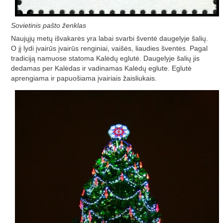
Sovietinis pašto ženklas
Naujųjų metų išvakarės yra labai svarbi šventė daugelyje šalių.
O jį lydi įvairūs įvairūs renginiai, vaišės, liaudies šventės. Pagal
tradiciją namuose statoma Kalėdų eglutė. Daugelyje šalių jis
dedamas per Kalėdas ir vadinamas Kalėdų eglute. Eglutė
aprengiama ir papuošiama įvairiais žaisliukais.