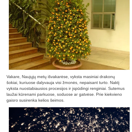
Vakare, Naujųjų metų išvakarėse, vyksta masiniai drakonų
šokiai, kuriuose dalyvauja visi žmonės, nepaisant turto. Naktį
vyksta nuostabiausios procesijos ir įspūdingi renginiai. Sutemus
laužai kūrenami parkuose, soduose ar gatvėse. Prie kiekvieno
gaisro susirenka kelios šeimos.