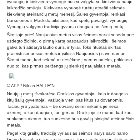
vynuogių ir kiekviena vynuogė bus suvalgyta su kiekvienu nauju
laikrodžio smūgiu. Kiekviena vynuogė turėtų atnešti sėkmės
kiekvieną ateinančių metų mėnesį. Šalies gyventojai renkasi
Barselonos ir Madrido aikštėse, kad spėtų pavalgyti vynuogių.
Vynuogių valgymo tradicija gyvuoja daugiau nei šimtą metų.
Škotijoje prieš Naujuosius metus visos šeimos nariai susėda prie
uždegto židinio, o pirmą kartą paspaudus laikrodžiui, šeimos
galva turi atidaryti lauko duris, ir tyliai. Toks ritualas skirtas
praleisti senuosius metus ir įsileisti Naujuosius į savo namus.
Škotai mano, kad sėkmė ar nesėkmė į namus pateks, priklauso
nuo to, kas pirmas peržengs jų slenkstį naujaisiais metais.
© AFP / Niklas HALLE"N
Naujųjų metų išvakarėse Graikijos gyventojai, kaip ir daugelio
kitų šalių gyventojai, važiuoja vieni pas kitus su dovanomis.
Tačiau yra ypatumas – be dovanų šeimininkams jie neša
akmenį, o kuo daugiau, tuo geriau. Graikijoje jie mano, kad kuo
sunkesnis akmuo, tuo sunkesnė bus gavėjų piniginė ateinančiais
metais.
Pagal kitą graikų tradiciją vyriausias šeimos narys savo namo
kieme turi sulaužyti granato vaisių. Jei granatų sėklos išsibarstys