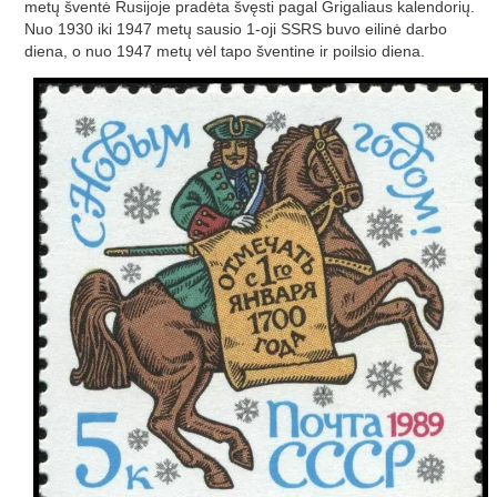
metų šventė Rusijoje pradėta švęsti pagal Grigaliaus kalendorių.
Nuo 1930 iki 1947 metų sausio 1-oji SSRS buvo eilinė darbo
diena, o nuo 1947 metų vėl tapo šventine ir poilsio diena.