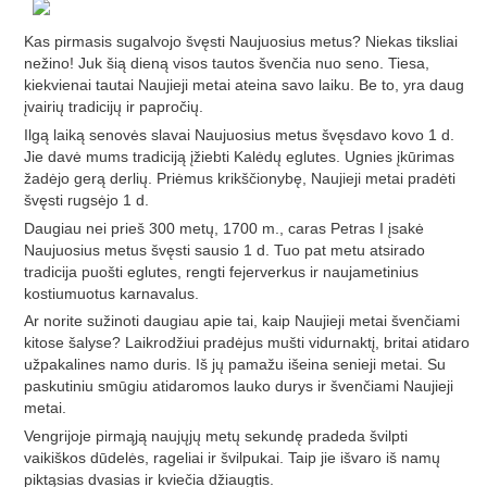
Kas pirmasis sugalvojo švęsti Naujuosius metus? Niekas tiksliai
nežino! Juk šią dieną visos tautos švenčia nuo seno. Tiesa,
kiekvienai tautai Naujieji metai ateina savo laiku. Be to, yra daug
įvairių tradicijų ir papročių.
Ilgą laiką senovės slavai Naujuosius metus švęsdavo kovo 1 d.
Jie davė mums tradiciją įžiebti Kalėdų eglutes. Ugnies įkūrimas
žadėjo gerą derlių. Priėmus krikščionybę, Naujieji metai pradėti
švęsti rugsėjo 1 d.
Daugiau nei prieš 300 metų, 1700 m., caras Petras I įsakė
Naujuosius metus švęsti sausio 1 d. Tuo pat metu atsirado
tradicija puošti eglutes, rengti fejerverkus ir naujametinius
kostiumuotus karnavalus.
Ar norite sužinoti daugiau apie tai, kaip Naujieji metai švenčiami
kitose šalyse? Laikrodžiui pradėjus mušti vidurnaktį, britai atidaro
užpakalines namo duris. Iš jų pamažu išeina senieji metai. Su
paskutiniu smūgiu atidaromos lauko durys ir švenčiami Naujieji
metai.
Vengrijoje pirmąją naujųjų metų sekundę pradeda švilpti
vaikiškos dūdelės, rageliai ir švilpukai. Taip jie išvaro iš namų
piktąsias dvasias ir kviečia džiaugtis.