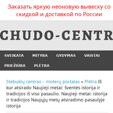
Заказать яркую неоновую вывеску со
скидкой и доставкой по России
SVEIKATA
MITYBA
GYDYMAS
VAISTAI
PRIEŽIŪRA
PLĖTRA
Stebuklų centras – moterų portalas
»
Plėtra
Iš
kur atsirado Naujieji metai: šventės istorija ir
tradicijos iš viso pasaulio. Naujieji metai: istorija
ir tradicijos Naujųjų metų atsiradimo pasaulyje
istorija