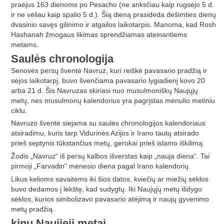
praėjus 163 dienoms po Pesacho (ne anksčiau kaip rugsėjo 5 d.
ir ne vėliau kaip spalio 5 d.). Šią dieną prasideda dešimties dienų
dvasinio savęs gilinimo ir atgailos laikotarpis. Manoma, kad Rosh
Hashanah žmogaus likimas sprendžiamas ateinantiems
metams.
Saulės chronologija
Senovės persų šventė Navruz, kuri reiškė pavasario pradžią ir
sėjos laikotarpį, buvo švenčiama pavasario lygiadienį kovo 20
arba 21 d. Šis Navruzas skiriasi nuo musulmoniškų Naujųjų
metų, nes musulmonų kalendorius yra pagrįstas mėnulio metiniu
ciklu.
Navruzo šventė siejama su saulės chronologijos kalendoriaus
atsiradimu, kuris tarp Vidurinės Azijos ir Irano tautų atsirado
prieš septynis tūkstančius metų, gerokai prieš islamo iškilimą.
Žodis „Navruz“ iš persų kalbos išverstas kaip „nauja diena“. Tai
pirmoji „Farvadin“ mėnesio diena pagal Irano kalendorių.
Likus kelioms savaitėms iki šios datos, kviečių ar miežių sėklos
buvo dedamos į lėkštę, kad sudygtų. Iki Naujųjų metų išdygo
sėklos, kurios simbolizavo pavasario atėjimą ir naujų gyvenimo
metų pradžią.
kinų Naujieji metai