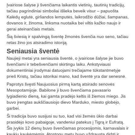
Įvairiose šalyse ji švenčiama laikantis vietinių, tautinių tradicijų,
tačiau pagrindiniai simboliai išlieka beveik visur – papuošta
Kalėdų eglutė, girliandos lemputės, laikrodžio dūžiai, šampanas,
dovanos ir, žinoma, linksma nuotaika bei viltis kažko naujo ir
gerai ateinančiais metais.
Šią šviesią ir spalvingą šventę žmonės švenčia nuo seno, tačiau
retas žino jos atsiradimo istoriją.
Seniausia šventė
Naujieji metai yra seniausia šventė, o įvairiose šalyse jie buvo
švenčiami ir tebešvenčiami skirtingu laiku. Ankstyviausi
dokumentiniai įrodymai datuojami trečiajame tūkstantmetyje
prieš Kristų, tačiau istorikai mano, kad šventė yra dar senesnė.
Paprotys švęsti Naujuosius pirmą kartą atsirado senovės
Mesopotamijoje. Babilone ji buvo švenčiama pavasario
lygiadienio dieną, kai gamta pradėjo keltis iš žiemos miego. Jis
buvo įrengtas aukščiausiojo dievo Marduko, miesto globėjo,
garbei.
Ši tradicija buvo susijusi su tuo, kad visi žemės ūkio darbai
prasidėjo kovo pabaigoje, vandeniui patekus į Tigrą ir Eufratą.
Šis įvykis 12 dienų buvo švenčiamas procesijomis, karnavalais ir
kaukių kaukėmėmis. Atostogų metu buvo uždrausta dirbti ir