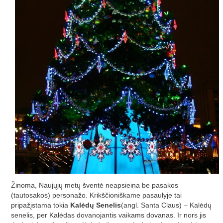
Žinoma, Naujųjų metų šventė neapsieina be pasakos
(tautosakos) personažo. Krikščioniškame pasaulyje tai
pripažįstama tokia
Kalėdų Senelis
(angl. Santa Claus) – Kalėdų
senelis, per Kalėdas dovanojantis vaikams dovanas. Ir nors jis