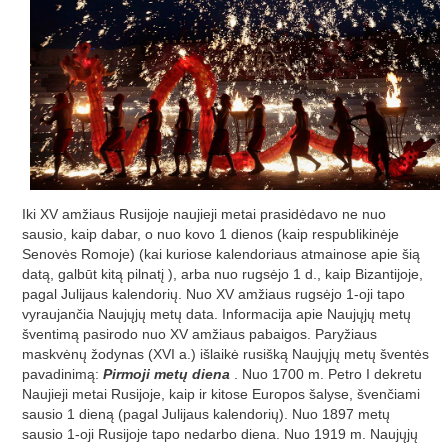
Iki XV amžiaus Rusijoje naujieji metai prasidėdavo ne nuo
sausio, kaip dabar, o nuo kovo 1 dienos (kaip respublikinėje
Senovės Romoje) (kai kuriose kalendoriaus atmainose apie šią
datą, galbūt kitą pilnatį ), arba nuo rugsėjo 1 d., kaip Bizantijoje,
pagal Julijaus kalendorių. Nuo XV amžiaus rugsėjo 1-oji tapo
vyraujančia Naujųjų metų data. Informacija apie Naujųjų metų
šventimą pasirodo nuo XV amžiaus pabaigos. Paryžiaus
maskvėnų žodynas (XVI a.) išlaikė rusišką Naujųjų metų šventės
pavadinimą:
Pirmoji metų diena
. Nuo 1700 m. Petro I dekretu
Naujieji metai Rusijoje, kaip ir kitose Europos šalyse, švenčiami
sausio 1 dieną (pagal Julijaus kalendorių). Nuo 1897 metų
sausio 1-oji Rusijoje tapo nedarbo diena. Nuo 1919 m. Naujųjų