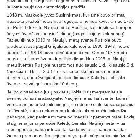
pavadinimus, susijusius su gamtos reiškiniais. Kovo 1-oji buvo
laikoma naujosios chronologijos pradžia.
1348 m. Maskvoje įvyko Susirinkimas, kuriame buvo priimta
nuostata pradėti metus nuo rugsėjo, o ne nuo kovo. O nuo 1700
m. Petro I dekretu Naujieji metai Rusijoje, kaip ir kitose Europos
šalyse, švenčiami sausio 1 dieną (pagal Julijaus kalendorių).
Tačiau tik nuo 1919 m. Naujųjų metų šventė Rusijoje buvo
pradėta švęsti pagal Grigaliaus kalendorių. 1930–1947 metais
sausio 1-oji SSRS buvo eilinė darbo diena. O nuo 1947 metų
sausio 1-oji tapo švente ir poilsio diena. Nuo 2005 m. Naujųjų
metų šventės Rusijoje nustatomos nuo sausio 1 d. iki sausio 5 d.
(anksčiau - tik 1 ir 2 d.) ir šios dienos skelbiamos nedarbo
dienomis, o atsižvelgiant į poilsio dienas ir Kalėdas - oficialia
švente - savaitgalis trunka 10 dienų.
Jei po gimtadienio jūsų paklaus, kokia jūsų mėgstamiausia
šventė, tikriausiai atsakysite: Naujieji metai. Tai šventė, kai esi
verčiamas ne anksti eiti miegoti, o sėdi prie stalo su suaugusiais.
Tai šventė, kai su nekantrumu laukiate skambančio laikrodžio
pabaigos, kad pasimestumėte po medžiu ir pamatytumėte, kokią
staigmeną jums paruošė Kalėdų Senelis. Naujieji metai – tai
atostogos su mama ir tėčiu, tai saldumynai ir mandarinai, tai
žiemos pramogos. Naujieji metai yra pati mėgstamiausia šventė