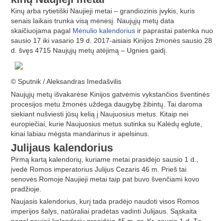
Kinų arba rytietiški Naujieji metai – grandiozinis įvykis, kuris
senais laikais trunka visą mėnesį. Naujųjų metų data
skaičiuojama pagal
Mėnulio kalendorius
ir paprastai patenka nuo
sausio 17 iki vasario 19 d. 2017-aisiais Kinijos žmonės sausio 28
d. švęs 4715 Naujųjų metų atėjimą – Ugnies gaidį.
© Sputnik / Aleksandras Imedašvilis
Naujųjų metų išvakarėse Kinijos gatvėmis vykstančios šventinės
procesijos metu žmonės uždega daugybę žibintų. Tai daroma
siekiant nušviesti jūsų kelią į Naujuosius metus. Kitaip nei
europiečiai, kurie Naujuosius metus sutinka su Kalėdų eglute,
kinai labiau mėgsta mandarinus ir apelsinus.
Julijaus kalendorius
Pirmą kartą kalendorių, kuriame metai prasidėjo sausio 1 d.,
įvedė Romos imperatorius Julijus Cezaris 46 m. Prieš tai
senovės Romoje Naujieji metai taip pat buvo švenčiami kovo
pradžioje.
Naujasis kalendorius, kurį tada pradėjo naudoti visos Romos
imperijos šalys, natūraliai pradėtas vadinti Julijaus. Sąskaita