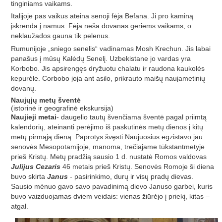
tinginiams vaikams.
Italijoje pas vaikus ateina senoji fėja Befana. Ji pro kaminą
įskrenda į namus. Fėja neša dovanas geriems vaikams, o
neklaužados gauna tik pelenus.
Rumunijoje „sniego senelis“ vadinamas Mosh Krechun. Jis labai
panašus į mūsų Kalėdų Senelį. Uzbekistane jo vardas yra
Korbobo. Jis apsirengęs dryžuotu chalatu ir raudona kaukolės
kepurėle. Corbobo joja ant asilo, prikrauto maišų naujametinių
dovanų.
Naujųjų metų šventė
(istorinė ir geografinė ekskursija)
Naujieji metai
- daugelio tautų švenčiama šventė pagal priimtą
kalendorių, ateinanti perėjimo iš paskutinės metų dienos į kitų
metų pirmąją dieną. Paprotys švęsti Naujuosius egzistavo jau
senovės Mesopotamijoje, manoma, trečiajame tūkstantmetyje
prieš Kristų. Metų pradžią sausio 1 d. nustatė Romos valdovas
Julijus Cezaris
46 metais prieš Kristų. Senovės Romoje ši diena
buvo skirta
Janus
- pasirinkimo, durų ir visų pradų dievas.
Sausio mėnuo gavo savo pavadinimą dievo Januso garbei, kuris
buvo vaizduojamas dviem veidais: vienas žiūrėjo į priekį, kitas –
atgal.