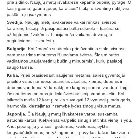
prie židinio. Naujųjų metų išvakarėse kepama pupelių pyrage. O
kas jį gauna, gauna „pupų karaliaus“ titulą, o šventinę naktį visi
paklūsta jo įsakymams.
Švedija.
Naujųjų metų išvakarėse vaikai renkasi šviesos
karalienę Liuciją. Ji pasipuošusi balta suknele ir karūna su
uždegtomis žvakėmis. Liucija neša vaikams dovanų, o
augintiniams – skanėstų.
Bulgarija
. Kai žmonės susirenka prie šventinio stalo, visuose
namuose trims minutėms išjungiama šviesa. Šios minutės
vadinamos „naujametinių bučinių minutėmis“, kurių paslaptį
saugo tamsa.
Kuba.
Prieš prasidedant naujiems metams, šalies gyventojai
pripildo visus namuose esančius ąsočius, kibirus, dubenis ir
dubenis vandeniu. Vidurnaktį pro langus pilamas vanduo. Taigi
išeinantiems metams jie linki šviesaus kaip vanduo kelio. Kol
laikrodis muša 12 kartų, reikia suvalgyti 12 vynuogių, tada gėris,
harmonija, klestėjimas ir ramybė lydės žmogų visus metus.
Japonija
. Čia Naujųjų metų išvakarėse varpai suskamba
aštuonis kartus. Kiekvienas varpelio smūgis atitinka vieną iš ydų.
Anot japonų, jų yra šeši: godumas, kvailumas, pyktis,
lengvabūdiškumas, neryžtingumas ir pavydas, tačiau kiekviena