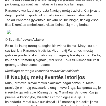
po kiemą, ateinančiais metais jo šeima bus laiminga.
Panamoje yra labai neįprasta Naujųjų metų tradicija. Čia įprasta
deginti politikų, sportininkų ir kitų žinomų žmonių atvaizdus.
Tačiau Panamos gyventojai niekam nelinki blogio, tiesiog visos
šios iškamšos simbolizuoja visas išeinančių metų bėdas.
© Sputnik / Levan Avlabreli
Be to, kaliausę turėtų sudeginti kiekviena šeima. Matyt, su tuo
susijusi kita Panamos tradicija. Vidurnaktį Panamos miestų
gatvėse pradeda skambėti visų ugniagesių bokštų varpai. Be to,
kaunasi automobilių signalai, visi rėkia. Toks triukšmas turi kelti
grėsmę ateinantiems metams.
Medžiaga parengta remiantis atviraisiais šaltiniais.
Iš Naujųjų metų šventės istorijos
Mūsų protėviai slavai metus skaičiavo pagal sezonus. Metai
prasidėjo pirmąją pavasario dieną – kovo 1-ąją, kai gamta atgijo
ir reikėjo galvoti apie būsimą derlių. X amžiuje Senovės Rusija
priėmė krikščionybę, Bizantijos chronologiją ir Julijaus
kalendorių. Metai buvo suskirstyti į 12 mėnesių ir suteikti jiems