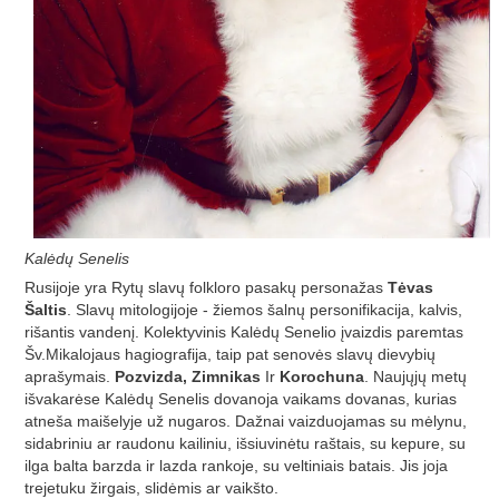
Kalėdų Senelis
Rusijoje yra Rytų slavų folkloro pasakų personažas
Tėvas
Šaltis
. Slavų mitologijoje - žiemos šalnų personifikacija, kalvis,
rišantis vandenį. Kolektyvinis Kalėdų Senelio įvaizdis paremtas
Šv.Mikalojaus hagiografija, taip pat senovės slavų dievybių
aprašymais.
Pozvizda, Zimnikas
Ir
Korochuna
. Naujųjų metų
išvakarėse Kalėdų Senelis dovanoja vaikams dovanas, kurias
atneša maišelyje už nugaros. Dažnai vaizduojamas su mėlynu,
sidabriniu ar raudonu kailiniu, išsiuvinėtu raštais, su kepure, su
ilga balta barzda ir lazda rankoje, su veltiniais batais. Jis joja
trejetuku žirgais, slidėmis ar vaikšto.