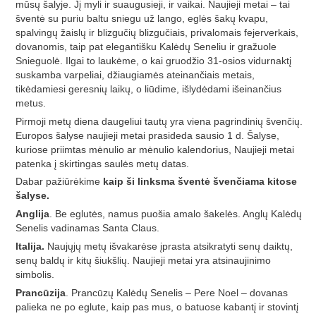
mūsų šalyje. Jį myli ir suaugusieji, ir vaikai. Naujieji metai – tai
šventė su puriu baltu sniegu už lango, eglės šakų kvapu,
spalvingų žaislų ir blizgučių blizgučiais, privalomais fejerverkais,
dovanomis, taip pat elegantišku Kalėdų Seneliu ir gražuole
Snieguolė. Ilgai to laukėme, o kai gruodžio 31-osios vidurnaktį
suskamba varpeliai, džiaugiamės ateinančiais metais,
tikėdamiesi geresnių laikų, o liūdime, išlydėdami išeinančius
metus.
Pirmoji metų diena daugeliui tautų yra viena pagrindinių švenčių.
Europos šalyse naujieji metai prasideda sausio 1 d. Šalyse,
kuriose priimtas mėnulio ar mėnulio kalendorius, Naujieji metai
patenka į skirtingas saulės metų datas.
Dabar pažiūrėkime
kaip ši linksma šventė švenčiama kitose
šalyse.
Anglija
. Be eglutės, namus puošia amalo šakelės. Anglų Kalėdų
Senelis vadinamas Santa Claus.
Italija.
Naujųjų metų išvakarėse įprasta atsikratyti senų daiktų,
senų baldų ir kitų šiukšlių. Naujieji metai yra atsinaujinimo
simbolis.
Prancūzija
. Prancūzų Kalėdų Senelis – Pere Noel – dovanas
palieka ne po eglute, kaip pas mus, o batuose kabantį ir stovintį