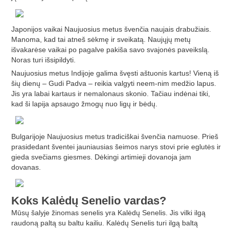
Japonijos vaikai Naujuosius metus švenčia naujais drabužiais.
Manoma, kad tai atneš sėkmę ir sveikatą. Naujųjų metų
išvakarėse vaikai po pagalve pakiša savo svajonės paveikslą.
Noras turi išsipildyti.
Naujuosius metus Indijoje galima švęsti aštuonis kartus! Vieną iš
šių dienų – Gudi Padva – reikia valgyti neem-nim medžio lapus.
Jis yra labai kartaus ir nemalonaus skonio. Tačiau indėnai tiki,
kad ši lapija apsaugo žmogų nuo ligų ir bėdų.
Bulgarijoje Naujuosius metus tradiciškai švenčia namuose. Prieš
prasidedant šventei jauniausias šeimos narys stovi prie eglutės ir
gieda svečiams giesmes. Dėkingi artimieji dovanoja jam
dovanas.
Koks Kalėdų Senelio vardas?
Mūsų šalyje žinomas senelis yra Kalėdų Senelis. Jis vilki ilgą
raudoną paltą su baltu kailiu. Kalėdų Senelis turi ilgą baltą