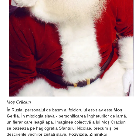
Moș Crăciun
În Rusia, personajul de basm al folclorului est-slav este
Moș
Gerilă
. În mitologia slavă - personificarea înghețurilor de iarnă,
un fierar care leagă apa. Imaginea colectivă a lui Moș Crăciun
se bazează pe hagiografia Sfântului Nicolae, precum și pe
descrierile vechilor zeități slave.
Pozvizda, Zimnik
Și