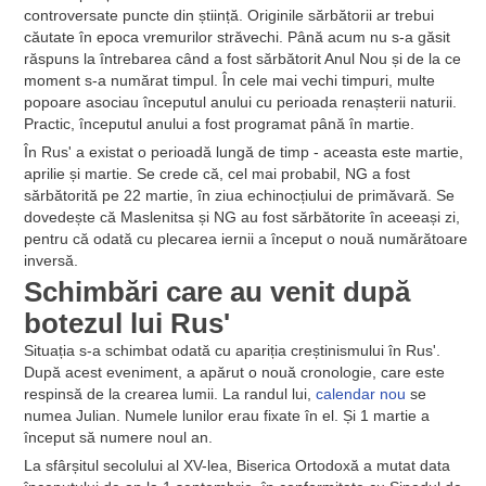
controversate puncte din știință. Originile sărbătorii ar trebui
căutate în epoca vremurilor străvechi. Până acum nu s-a găsit
răspuns la întrebarea când a fost sărbătorit Anul Nou și de la ce
moment s-a numărat timpul. În cele mai vechi timpuri, multe
popoare asociau începutul anului cu perioada renașterii naturii.
Practic, începutul anului a fost programat până în martie.
În Rus' a existat o perioadă lungă de timp - aceasta este martie,
aprilie și martie. Se crede că, cel mai probabil, NG a fost
sărbătorită pe 22 martie, în ziua echinocțiului de primăvară. Se
dovedește că Maslenitsa și NG au fost sărbătorite în aceeași zi,
pentru că odată cu plecarea iernii a început o nouă numărătoare
inversă.
Schimbări care au venit după
botezul lui Rus'
Situația s-a schimbat odată cu apariția creștinismului în Rus'.
După acest eveniment, a apărut o nouă cronologie, care este
respinsă de la crearea lumii. La randul lui,
calendar nou
se
numea Julian. Numele lunilor erau fixate în el. Și 1 martie a
început să numere noul an.
La sfârșitul secolului al XV-lea, Biserica Ortodoxă a mutat data