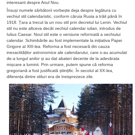
interesant despre Anul Nou.
Însuși numele sărbătorii vorbește deja despre legătura cu
vechiul stil calendaristic, conform căruia Rusia a trăit până în
1918. Țara a trecut la un nou stil prin decretul lui Lenin. Vechiul
stil nu este altceva decât vechiul calendar iulian, introdus de
Iulius Caesar. Noul stil este o versiune reformată a vechiului
calendar. Schimbările au fost implementate la inițiativa Papei
Grigore al XIII-lea. Reforma a fost necesară din cauza
inexactităților astronomice ale calendarului, care s-au acumulat
de-a lungul anilor și au dat abateri decente de la adevărata
mișcare a luminii. Prin urmare, putem spune că reforma
gregoriană a fost justificată științific. În secolul al XX-lea,
diferența dintre stiluri era de treisprezece zile.