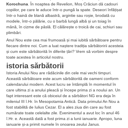
Korochuna
. În noaptea de Revelion, Moș Crăciun dă cadouri
copiilor, pe care le aduce într-o pungă la spate. Deseori înfățișat
într-o haină de blană albastră, argintie sau roșie, brodată cu
modele, într-o pălărie, cu o barbă lungă albă și un toiag în
mână, în cizme de pâslă. El călărește o troică de cai, schiuri sau
plimbări.
Anul Nou este cea mai frumoasă și mai iubită sărbătoare pentru
fiecare dintre noi. Cum a luat naștere tradiția sărbătoririi acesteia
și cum este sărbătorită în diferite țări? Vrem să vorbim despre
toate acestea în articolul nostru.
istoria sărbătorii
Istoria Anului Nou are rădăcinile din cele mai vechi timpuri.
Această sărbătoare este acum sărbătorită de oameni conform
calendarului modern. Acest lucru se întâmplă în momentul în
care ultima zi a anului pleacă și începe prima zi a noului an. Un
fapt interesant este că obiceiul de a sărbători NG era deja în
mileniul III î.Hr. în Mesopotamia Antică. Data primului An Nou a
fost stabilită de Iulius Cezar. El a ales ziua din care au fost
numărate toate celelalte zile. Evenimentul a avut loc în anul 46
î.Hr. e. Această dată a fost prima zi a lunii ianuarie. Apropo, luna
ianuarie și-a primit numele în onoarea zeului Janus.