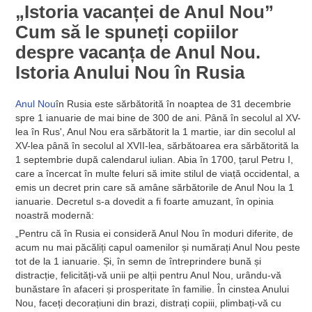
„Istoria vacanței de Anul Nou”
Cum să le spuneți copiilor
despre vacanța de Anul Nou.
Istoria Anului Nou în Rusia
Anul Nou
în Rusia este sărbătorită în noaptea de 31 decembrie
spre 1 ianuarie de mai bine de 300 de ani. Până în secolul al XV-
lea în Rus', Anul Nou era sărbătorit la 1 martie, iar din secolul al
XV-lea până în secolul al XVII-lea, sărbătoarea era sărbătorită la
1 septembrie după calendarul iulian. Abia în 1700, țarul Petru I,
care a încercat în multe feluri să imite stilul de viață occidental, a
emis un decret prin care să amâne sărbătorile de Anul Nou la 1
ianuarie. Decretul s-a dovedit a fi foarte amuzant, în opinia
noastră modernă:
„Pentru că în Rusia ei consideră Anul Nou în moduri diferite, de
acum nu mai păcăliți capul oamenilor și numărați Anul Nou peste
tot de la 1 ianuarie. Și, în semn de întreprindere bună și
distracție, felicități-vă unii pe alții pentru Anul Nou, urându-vă
bunăstare în afaceri și prosperitate în familie. În cinstea Anului
Nou, faceți decorațiuni din brazi, distrați copiii, plimbați-vă cu