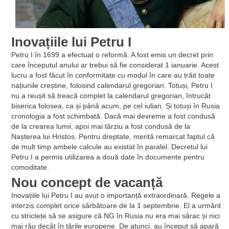
Inovațiile lui Petru I
Petru I în 1699 a efectuat o reformă. A fost emis un decret prin
care începutul anului ar trebui să fie considerat 1 ianuarie. Acest
lucru a fost făcut în conformitate cu modul în care au trăit toate
națiunile creștine, folosind calendarul gregorian. Totuși, Petru I
nu a reușit să treacă complet la calendarul gregorian, întrucât
biserica folosea, ca și până acum, pe cel iulian. Și totuși în Rusia
cronologia a fost schimbată. Dacă mai devreme a fost condusă
de la crearea lumii, apoi mai târziu a fost condusă de la
Nașterea lui Hristos. Pentru dreptate, merită remarcat faptul că
de mult timp ambele calcule au existat în paralel. Decretul lui
Petru I a permis utilizarea a două date în documente pentru
comoditate.
Nou concept de vacanță
Inovațiile lui Petru I au avut o importanță extraordinară. Regele a
interzis complet orice sărbătoare de la 1 septembrie. El a urmărit
cu strictețe să se asigure că NG în Rusia nu era mai sărac și nici
mai rău decât în ​​țările europene. De atunci, au început să apară