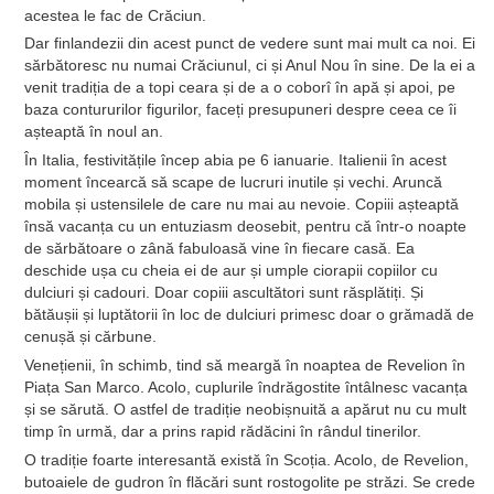
acestea le fac de Crăciun.
Dar finlandezii din acest punct de vedere sunt mai mult ca noi. Ei
sărbătoresc nu numai Crăciunul, ci și Anul Nou în sine. De la ei a
venit tradiția de a topi ceara și de a o coborî în apă și apoi, pe
baza contururilor figurilor, faceți presupuneri despre ceea ce îi
așteaptă în noul an.
În Italia, festivitățile încep abia pe 6 ianuarie. Italienii în acest
moment încearcă să scape de lucruri inutile și vechi. Aruncă
mobila și ustensilele de care nu mai au nevoie. Copiii așteaptă
însă vacanța cu un entuziasm deosebit, pentru că într-o noapte
de sărbătoare o zână fabuloasă vine în fiecare casă. Ea
deschide ușa cu cheia ei de aur și umple ciorapii copiilor cu
dulciuri și cadouri. Doar copiii ascultători sunt răsplătiți. Și
bătăușii și luptătorii în loc de dulciuri primesc doar o grămadă de
cenușă și cărbune.
Venețienii, în schimb, tind să meargă în noaptea de Revelion în
Piața San Marco. Acolo, cuplurile îndrăgostite întâlnesc vacanța
și se sărută. O astfel de tradiție neobișnuită a apărut nu cu mult
timp în urmă, dar a prins rapid rădăcini în rândul tinerilor.
O tradiție foarte interesantă există în Scoția. Acolo, de Revelion,
butoaiele de gudron în flăcări sunt rostogolite pe străzi. Se crede