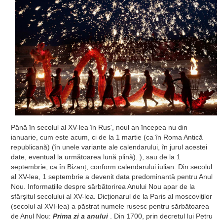
Până în secolul al XV-lea în Rus', noul an începea nu din
ianuarie, cum este acum, ci de la 1 martie (ca în Roma Antică
republicană) (în unele variante ale calendarului, în jurul acestei
date, eventual la următoarea lună plină). ), sau de la 1
septembrie, ca în Bizanț, conform calendarului iulian. Din secolul
al XV-lea, 1 septembrie a devenit data predominantă pentru Anul
Nou. Informațiile despre sărbătorirea Anului Nou apar de la
sfârșitul secolului al XV-lea. Dicționarul de la Paris al moscoviților
(secolul al XVI-lea) a păstrat numele rusesc pentru sărbătoarea
de Anul Nou:
Prima zi a anului
. Din 1700, prin decretul lui Petru