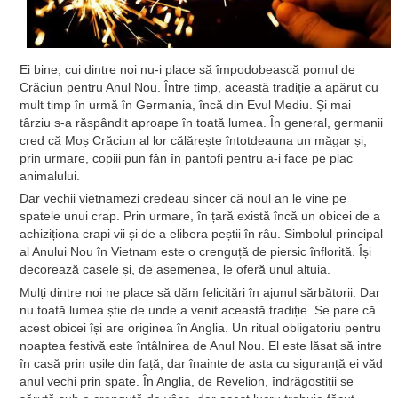
Ei bine, cui dintre noi nu-i place să împodobească pomul de
Crăciun pentru Anul Nou. Între timp, această tradiție a apărut cu
mult timp în urmă în Germania, încă din Evul Mediu. Și mai
târziu s-a răspândit aproape în toată lumea. În general, germanii
cred că Moș Crăciun al lor călărește întotdeauna un măgar și,
prin urmare, copiii pun fân în pantofi pentru a-i face pe plac
animalului.
Dar vechii vietnamezi credeau sincer că noul an le vine pe
spatele unui crap. Prin urmare, în țară există încă un obicei de a
achiziționa crapi vii și de a elibera peștii în râu. Simbolul principal
al Anului Nou în Vietnam este o crenguță de piersic înflorită. Își
decorează casele și, de asemenea, le oferă unul altuia.
Mulți dintre noi ne place să dăm felicitări în ajunul sărbătorii. Dar
nu toată lumea știe de unde a venit această tradiție. Se pare că
acest obicei își are originea în Anglia. Un ritual obligatoriu pentru
noaptea festivă este întâlnirea de Anul Nou. El este lăsat să intre
în casă prin ușile din față, dar înainte de asta cu siguranță ei văd
anul vechi prin spate. În Anglia, de Revelion, îndrăgostiții se