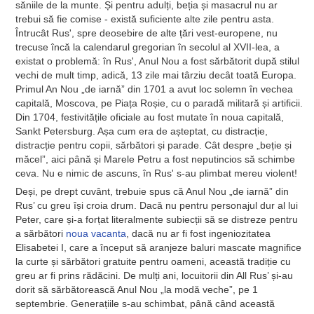
săniile de la munte. Și pentru adulți, beția și masacrul nu ar
trebui să fie comise - există suficiente alte zile pentru asta.
Întrucât Rus', spre deosebire de alte țări vest-europene, nu
trecuse încă la calendarul gregorian în secolul al XVII-lea, a
existat o problemă: în Rus', Anul Nou a fost sărbătorit după stilul
vechi de mult timp, adică, 13 zile mai târziu decât toată Europa.
Primul An Nou „de iarnă” din 1701 a avut loc solemn în vechea
capitală, Moscova, pe Piața Roșie, cu o paradă militară și artificii.
Din 1704, festivitățile oficiale au fost mutate în noua capitală,
Sankt Petersburg. Așa cum era de așteptat, cu distracție,
distracție pentru copii, sărbători și parade. Cât despre „beție și
măcel”, aici până și Marele Petru a fost neputincios să schimbe
ceva. Nu e nimic de ascuns, în Rus' s-au plimbat mereu violent!
Deși, pe drept cuvânt, trebuie spus că Anul Nou „de iarnă” din
Rus’ cu greu își croia drum. Dacă nu pentru personajul dur al lui
Peter, care și-a forțat literalmente subiecții să se distreze pentru
a sărbători
noua vacanta
, dacă nu ar fi fost ingeniozitatea
Elisabetei I, care a început să aranjeze baluri mascate magnifice
la curte și sărbători gratuite pentru oameni, această tradiție cu
greu ar fi prins rădăcini. De mulți ani, locuitorii din All Rus’ și-au
dorit să sărbătorească Anul Nou „la modă veche”, pe 1
septembrie. Generațiile s-au schimbat, până când această