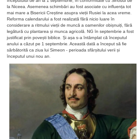
începutului de an la 1 septembrie, în conformitate cu Sinodul de
la Niceea. Asemenea schimbări au fost asociate cu influența tot
mai mare a Bisericii Creștine asupra vieții Rusiei la acea vreme.
Reforma calendarului a fost realizată fără nicio luare în
considerare a ritmului vieții de muncă a oamenilor obișnuiți, fără
legătură cu plantarea și munca agricolă. NG în septembrie a fost
justificat prin povești biblice. Și așa s-a întâmplat că începutul
anului a căzut pe 1 septembrie. Această dată a început să fie
sărbătorită ca ziua lui Simeon - perioada sfârșitului verii și
începutul unui nou an.