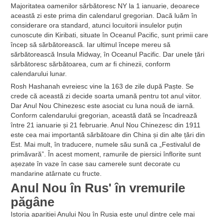
Majoritatea oamenilor sărbătoresc NY la 1 ianuarie, deoarece
această zi este prima din calendarul gregorian. Dacă luăm în
considerare ora standard, atunci locuitorii insulelor puțin
cunoscute din Kiribati, situate în Oceanul Pacific, sunt primii care
încep să sărbătorească. Iar ultimul începe mereu să
sărbătorească Insula Midway, în Oceanul Pacific. Dar unele țări
sărbătoresc sărbătoarea, cum ar fi chinezii, conform
calendarului lunar.
Rosh Hashanah evreiesc vine la 163 de zile după Paște. Se
crede că această zi decide soarta umană pentru tot anul viitor.
Dar Anul Nou Chinezesc este asociat cu luna nouă de iarnă.
Conform calendarului gregorian, această dată se încadrează
între 21 ianuarie și 21 februarie. Anul Nou Chinezesc din 1911
este cea mai importantă sărbătoare din China și din alte țări din
Est. Mai mult, în traducere, numele său sună ca „Festivalul de
primăvară”. În acest moment, ramurile de piersici înflorite sunt
așezate în vaze în case sau camerele sunt decorate cu
mandarine atârnate cu fructe.
Anul Nou în Rus' în vremurile
păgâne
Istoria apariției Anului Nou în Rusia este unul dintre cele mai