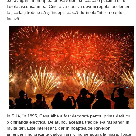
extravagant. În noaptea de Revelion, se coace o plăcintă cu o
fasole ascunsă în ea. Cine o va găsi va deveni regele fasolei. Și
toți ceilalți trebuie să-și îndeplinească dorințele într-o noapte
festivă.
În SUA, în 1895, Casa Albă a fost decorată pentru prima dată cu
o ghirlandă electrică. De atunci, această tradiție s-a răspândit în
multe țări. Este interesant, dar în noaptea de Revelion
americanii nu prezintă cadouri și nici nu se adună la masă. Toate