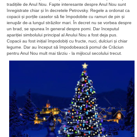
tradițiile de Anul Nou. Fapte interesante despre Anul Nou sunt
înregistrate chiar și în decretele Petrovsky. Regele a ordonat ca
copacii și porțile caselor să fie împodobite cu ramuri de pin și
ienupăr de-a lungul străzilor mari. În decret nu se vorbea despre
un brad, se spunea în general despre pomi. Dar începutul
apariției simbolului principal al Anului Nou a fost deja pus.
Copacii au fost inițial împodobiți cu fructe, nuci, dulciuri și chiar
legume. Dar au început să împodobească pomul de Crăciun
pentru Anul Nou mult mai târziu - la mijlocul secolului trecut.