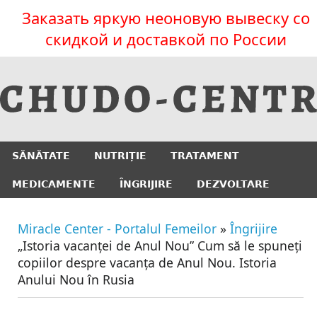
Заказать яркую неоновую вывеску со
скидкой и доставкой по России
SĂNĂTATE
NUTRIȚIE
TRATAMENT
MEDICAMENTE
ÎNGRIJIRE
DEZVOLTARE
Miracle Center - Portalul Femeilor
»
Îngrijire
„Istoria vacanței de Anul Nou” Cum să le spuneți
copiilor despre vacanța de Anul Nou. Istoria
Anului Nou în Rusia