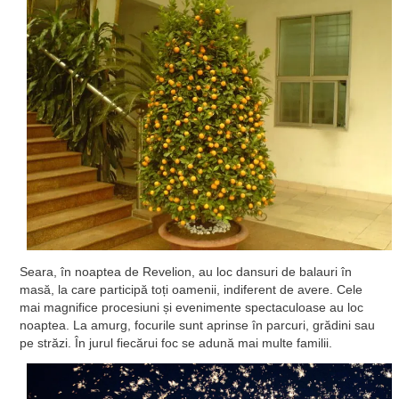
Seara, în noaptea de Revelion, au loc dansuri de balauri în
masă, la care participă toți oamenii, indiferent de avere. Cele
mai magnifice procesiuni și evenimente spectaculoase au loc
noaptea. La amurg, focurile sunt aprinse în parcuri, grădini sau
pe străzi. În jurul fiecărui foc se adună mai multe familii.