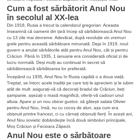
Cum a fost sărbătorit Anul Nou
în secolul al XX-lea
Din 1918, Rusia a trecut la calendarul gregorian. Aceasta
înseamnă că oamenii din țară încep să sărbătorească Anul Nou
cu 13 zile mai devreme. Adevărat, după revoluție vin vremuri
grele pentru această sărbătoare minunată. Deja în 1919, noul
guvern a anulat sărbătorile atât pentru Anul Nou, cât și pentru
Crăciun. Până în 1935, 1 ianuarie era considerată oficial zi de
lucru normală. Deși mulți au continuat în secret să
sărbătorească sărbătoarea lor preferată.
Începând cu 1935, Anul Nou în Rusia capătă o a doua viață.
Treptat, se întorc acele tradiții pe care toți le apreciem și le iubim
atât de mult: asigurați-vă că decorați bradul de Crăciun, beți
șampanie, așezați o masă magnifică, oferiți-vă cadouri unul
altuia. Apare și un nou obicei gustos: să gătești salata Olivier
pentru Anul Nou, însă, nu cu cocoș de alun, așa cum era
obișnuit printre francezi, ci cu cârnați obișnuiți fierți. În acești ani,
Anul Nou sovietic dobândește încă două simboluri principale,
Moș Crăciun și Fecioara Zăpezii.
Anul Nou este o sărbătoare