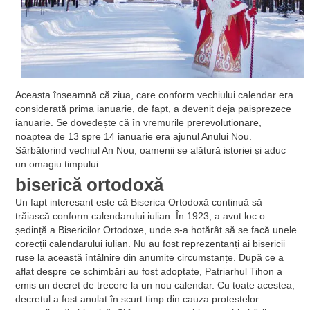
Aceasta înseamnă că ziua, care conform vechiului calendar era
considerată prima ianuarie, de fapt, a devenit deja paisprezece
ianuarie. Se dovedește că în vremurile prerevoluționare,
noaptea de 13 spre 14 ianuarie era ajunul Anului Nou.
Sărbătorind vechiul An Nou, oamenii se alătură istoriei și aduc
un omagiu timpului.
biserică ortodoxă
Un fapt interesant este că Biserica Ortodoxă continuă să
trăiască conform calendarului iulian. În 1923, a avut loc o
ședință a Bisericilor Ortodoxe, unde s-a hotărât să se facă unele
corecții calendarului iulian. Nu au fost reprezentanți ai bisericii
ruse la această întâlnire din anumite circumstanțe. După ce a
aflat despre ce schimbări au fost adoptate, Patriarhul Tihon a
emis un decret de trecere la un nou calendar. Cu toate acestea,
decretul a fost anulat în scurt timp din cauza protestelor