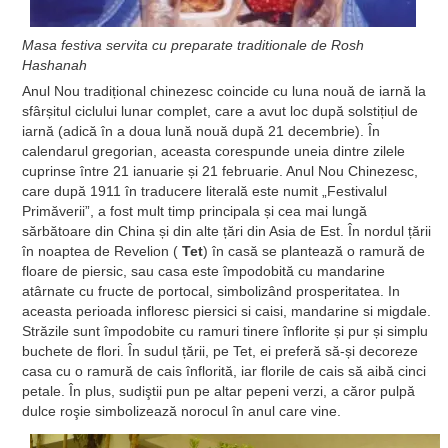
Masa festiva servita cu preparate traditionale de Rosh
Hashanah
Anul Nou tradițional chinezesc coincide cu luna nouă de iarnă la
sfârșitul ciclului lunar complet, care a avut loc după solstițiul de
iarnă (adică în a doua lună nouă după 21 decembrie). În
calendarul gregorian, aceasta corespunde uneia dintre zilele
cuprinse între 21 ianuarie și 21 februarie. Anul Nou Chinezesc,
care după 1911 în traducere literală este numit „Festivalul
Primăverii”, a fost mult timp principala și cea mai lungă
sărbătoare din China și din alte țări din Asia de Est. În nordul țării
în noaptea de Revelion (
Tet
) în casă se plantează o ramură de
floare de piersic, sau casa este împodobită cu mandarine
atârnate cu fructe de portocal, simbolizând prosperitatea. In
aceasta perioada infloresc piersici si caisi, mandarine si migdale.
Străzile sunt împodobite cu ramuri tinere înflorite și pur și simplu
buchete de flori. În sudul țării, pe Tet, ei preferă să-și decoreze
casa cu o ramură de cais înflorită, iar florile de cais să aibă cinci
petale. În plus, sudiştii pun pe altar pepeni verzi, a căror pulpă
dulce roşie simbolizează norocul în anul care vine.