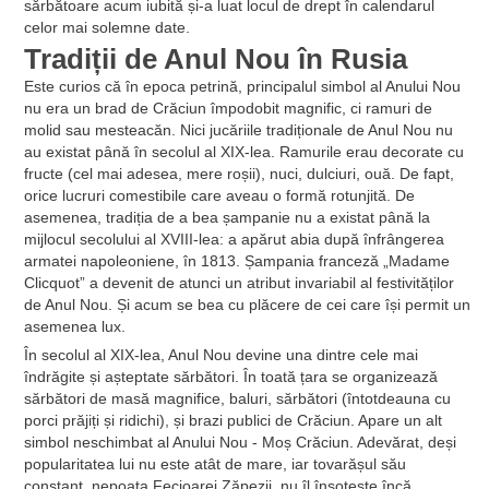
sărbătoare acum iubită și-a luat locul de drept în calendarul
celor mai solemne date.
Tradiții de Anul Nou în Rusia
Este curios că în epoca petrină, principalul simbol al Anului Nou
nu era un brad de Crăciun împodobit magnific, ci ramuri de
molid sau mesteacăn. Nici jucăriile tradiționale de Anul Nou nu
au existat până în secolul al XIX-lea. Ramurile erau decorate cu
fructe (cel mai adesea, mere roșii), nuci, dulciuri, ouă. De fapt,
orice lucruri comestibile care aveau o formă rotunjită. De
asemenea, tradiția de a bea șampanie nu a existat până la
mijlocul secolului al XVIII-lea: a apărut abia după înfrângerea
armatei napoleoniene, în 1813. Șampania franceză „Madame
Clicquot” a devenit de atunci un atribut invariabil al festivităților
de Anul Nou. Și acum se bea cu plăcere de cei care își permit un
asemenea lux.
În secolul al XIX-lea, Anul Nou devine una dintre cele mai
îndrăgite și așteptate sărbători. În toată țara se organizează
sărbători de masă magnifice, baluri, sărbători (întotdeauna cu
porci prăjiți și ridichi), și brazi publici de Crăciun. Apare un alt
simbol neschimbat al Anului Nou - Moș Crăciun. Adevărat, deși
popularitatea lui nu este atât de mare, iar tovarășul său
constant, nepoata Fecioarei Zăpezii, nu îl însoțește încă.