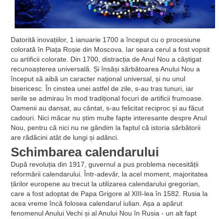
Datorită inovațiilor, 1 ianuarie 1700 a început cu o procesiune
colorată în Piața Roșie din Moscova. Iar seara cerul a fost vopsit
cu artificii colorate. Din 1700, distracția de Anul Nou a câștigat
recunoașterea universală. Și însăși sărbătoarea Anului Nou a
început să aibă un caracter național universal, și nu unul
bisericesc. În cinstea unei astfel de zile, s-au tras tunuri, iar
serile se admirau în mod tradițional focuri de artificii frumoase.
Oamenii au dansat, au cântat, s-au felicitat reciproc și au făcut
cadouri. Nici măcar nu știm multe fapte interesante despre Anul
Nou, pentru că nici nu ne gândim la faptul că istoria sărbătorii
are rădăcini atât de lungi și adânci.
Schimbarea calendarului
După revoluția din 1917, guvernul a pus problema necesității
reformării calendarului. Într-adevăr, la acel moment, majoritatea
țărilor europene au trecut la utilizarea calendarului gregorian,
care a fost adoptat de Papa Grigore al XIII-lea în 1582. Rusia la
acea vreme încă folosea calendarul iulian. Așa a apărut
fenomenul Anului Vechi și al Anului Nou în Rusia - un alt fapt