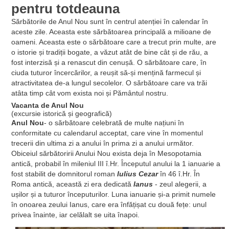
pentru totdeauna
Sărbătorile de Anul Nou sunt în centrul atenției în calendar în
aceste zile. Aceasta este sărbătoarea principală a milioane de
oameni. Aceasta este o sărbătoare care a trecut prin multe, are
o istorie și tradiții bogate, a văzut atât de bine cât și de rău, a
fost interzisă și a renascut din cenușă. O sărbătoare care, în
ciuda tuturor încercărilor, a reușit să-și mențină farmecul și
atractivitatea de-a lungul secolelor. O sărbătoare care va trăi
atâta timp cât vom exista noi și Pământul nostru.
Vacanta de Anul Nou
(excursie istorică și geografică)
Anul Nou
- o sărbătoare celebrată de multe națiuni în
conformitate cu calendarul acceptat, care vine în momentul
trecerii din ultima zi a anului în prima zi a anului următor.
Obiceiul sărbătoririi Anului Nou exista deja în Mesopotamia
antică, probabil în mileniul III î.Hr. Începutul anului la 1 ianuarie a
fost stabilit de domnitorul roman
Iulius Cezar
în 46 î.Hr. În
Roma antică, această zi era dedicată
Ianus
- zeul alegerii, a
ușilor și a tuturor începuturilor. Luna ianuarie și-a primit numele
în onoarea zeului Ianus, care era înfățișat cu două fețe: unul
privea înainte, iar celălalt se uita înapoi.