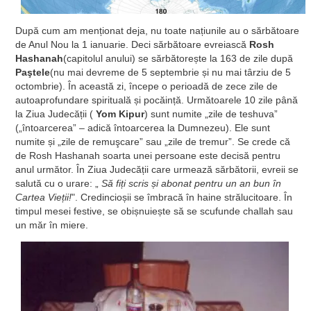
După cum am menționat deja, nu toate națiunile au o sărbătoare
de Anul Nou la 1 ianuarie. Deci sărbătoare evreiască
Rosh
Hashanah
(capitolul anului) se sărbătorește la 163 de zile după
Paştele
(nu mai devreme de 5 septembrie și nu mai târziu de 5
octombrie). În această zi, începe o perioadă de zece zile de
autoaprofundare spirituală și pocăință. Următoarele 10 zile până
la Ziua Judecății (
Yom Kipur
) sunt numite „zile de teshuva”
(„întoarcerea” – adică întoarcerea la Dumnezeu). Ele sunt
numite și „zile de remuşcare” sau „zile de tremur”. Se crede că
de Rosh Hashanah soarta unei persoane este decisă pentru
anul următor. În Ziua Judecății care urmează sărbătorii, evreii se
salută cu o urare: „
Să fiți scris și abonat pentru un an bun în
Cartea Vieții!
". Credincioșii se îmbracă în haine strălucitoare. În
timpul mesei festive, se obișnuiește să se scufunde challah sau
un măr în miere.