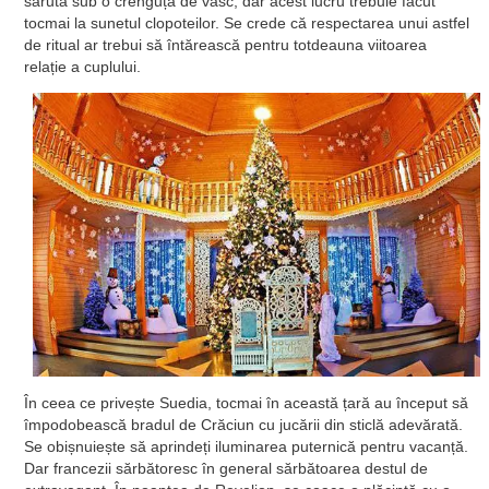
sărută sub o crenguță de vâsc, dar acest lucru trebuie făcut
tocmai la sunetul clopoteilor. Se crede că respectarea unui astfel
de ritual ar trebui să întărească pentru totdeauna viitoarea
relație a cuplului.
În ceea ce privește Suedia, tocmai în această țară au început să
împodobească bradul de Crăciun cu jucării din sticlă adevărată.
Se obișnuiește să aprindeți iluminarea puternică pentru vacanță.
Dar francezii sărbătoresc în general sărbătoarea destul de