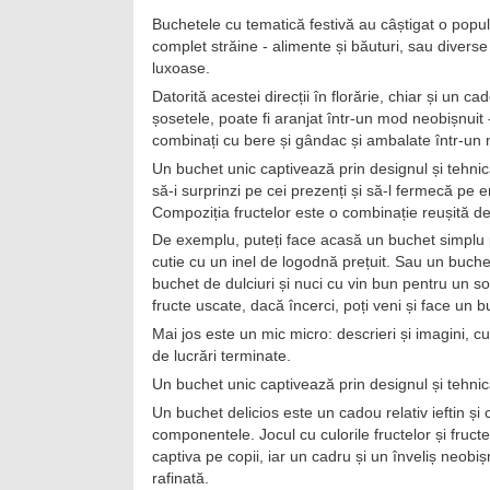
Buchetele cu tematică festivă au câștigat o popular
complet străine - alimente și băuturi, sau diverse 
luxoase.
Datorită acestei direcții în florărie, chiar și un 
șosetele, poate fi aranjat într-un mod neobișnuit -
combinați cu bere și gândac și ambalate într-un
Un buchet unic captivează prin designul și tehnic
să-i surprinzi pe cei prezenți și să-l fermecă pe 
Compoziția fructelor este o combinație reușită de 
De exemplu, puteți face acasă un buchet simplu p
cutie cu un inel de logodnă prețuit. Sau un buc
buchet de dulciuri și nuci cu vin bun pentru un soț
fructe uscate, dacă încerci, poți veni și face un 
Mai jos este un mic micro: descrieri și imagini, c
de lucrări terminate.
Un buchet unic captivează prin designul și tehnic
Un buchet delicios este un cadou relativ ieftin și
componentele. Jocul cu culorile fructelor și fruct
captiva pe copii, iar un cadru și un înveliș neobiș
rafinată.