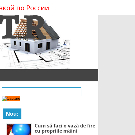
вкой по России
Nou:
Cum să faci o vază de fire
cu propriile mâini