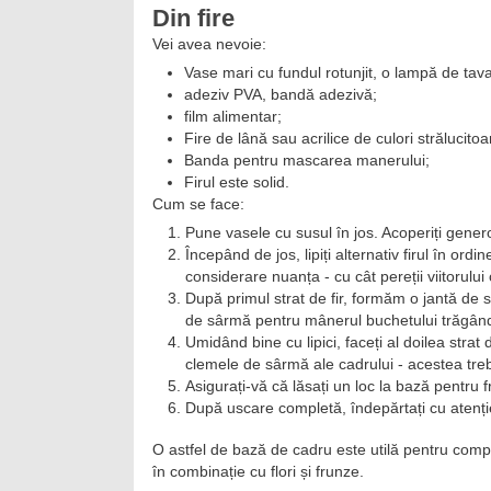
Din fire
Vei avea nevoie:
Vase mari cu fundul rotunjit, o lampă de tava
adeziv PVA, bandă adezivă;
film alimentar;
Fire de lână sau acrilice de culori strălucitoa
Banda pentru mascarea manerului;
Firul este solid.
Cum se face:
Pune vasele cu susul în jos. Acoperiți gener
Începând de jos, lipiți alternativ firul în ordi
considerare nuanța - cu cât pereții viitorului 
După primul strat de fir, formăm o jantă de 
de sârmă pentru mânerul buchetului trăgând 
Umidând bine cu lipici, faceți al doilea strat
clemele de sârmă ale cadrului - acestea treb
Asigurați-vă că lăsați un loc la bază pentru fr
După uscare completă, îndepărtați cu atenți
O astfel de bază de cadru este utilă pentru compo
în combinație cu flori și frunze.