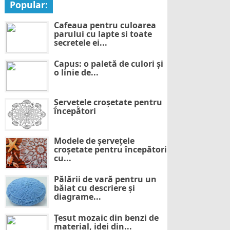
Popular:
Cafeaua pentru culoarea
parului cu lapte si toate
secretele ei...
Capus: o paletă de culori și
o linie de...
Șervețele croșetate pentru
începători
Modele de șervețele
croșetate pentru începători
cu...
Pălării de vară pentru un
băiat cu descriere și
diagrame...
Țesut mozaic din benzi de
material, idei din...