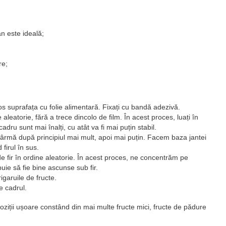
n este ideală;
re;
os suprafața cu folie alimentară. Fixați cu bandă adezivă.
ne aleatorie, fără a trece dincolo de film. În acest proces, luați în
cadru sunt mai înalți, cu atât va fi mai puțin stabil.
sârmă după principiul mai mult, apoi mai puțin. Facem baza jantei
firul în sus.
 de fir în ordine aleatorie. În acest proces, ne concentrăm pe
uie să fie bine ascunse sub fir.
igaruile de fructe.
e cadrul.
ziții ușoare constând din mai multe fructe mici, fructe de pădure