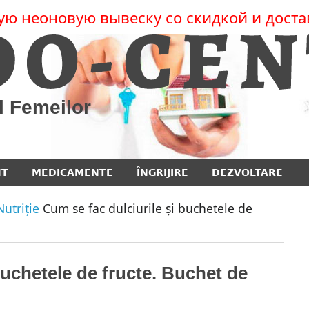
ую неоновую вывеску со скидкой и доста
l Femeilor
NT
MEDICAMENTE
ÎNGRIJIRE
DEZVOLTARE
Nutriție
Cum se fac dulciurile și buchetele de
buchetele de fructe. Buchet de