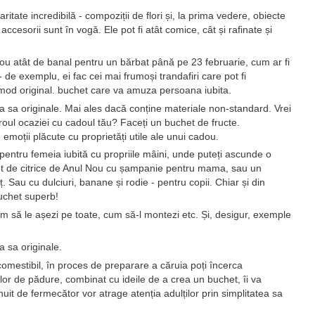
itate incredibilă - compoziții de flori și, la prima vedere, obiecte
accesorii sunt în vogă. Ele pot fi atât comice, cât și rafinate și
cadou atât de banal pentru un bărbat până pe 23 februarie, cum ar fi
 de exemplu, ei fac cei mai frumoși trandafiri care pot fi
 mod original. buchet care va amuza persoana iubita.
a sa originale. Mai ales dacă conține materiale non-standard. Vrei
eroul ocaziei cu cadoul tău? Faceți un buchet de fructe.
emoții plăcute cu proprietăți utile ale unui cadou.
entru femeia iubită cu propriile mâini, unde puteți ascunde o
het de citrice de Anul Nou cu șampanie pentru mama, sau un
. Sau cu dulciuri, banane și rodie - pentru copii. Chiar și din
buchet superb!
um să le așezi pe toate, cum să-l montezi etc. Și, desigur, exemple
a sa originale.
 comestibil, în proces de preparare a căruia poți încerca
elor de pădure, combinat cu ideile de a crea un buchet, îi va
nuit de fermecător vor atrage atenția adulților prin simplitatea sa