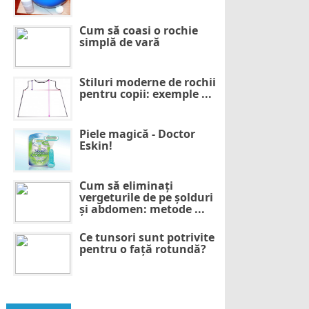
Cum să coasi o rochie
simplă de vară
Stiluri moderne de rochii
pentru copii: exemple ...
Piele magică - Doctor
Eskin!
Cum să eliminați
vergeturile de pe șolduri
și abdomen: metode ...
Ce tunsori sunt potrivite
pentru o față rotundă?