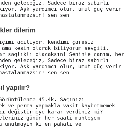
nden geleceğiz, Sadece biraz sabırlı
kiyor. Aşk yardımcı olur, umut güç verir
hastalanmazsın! sen sen
kler dilerim
içimi acıtıyor, kendimi çaresiz
 ama kesin olarak biliyorum sevgili,
ar sağlıklı olacaksın! Seninle canım, her
nden geleceğiz, Sadece biraz sabırlı
kiyor. Aşk yardımcı olur, umut güç verir
hastalanmazsın! sen sen
l yapılır?
Görüntülenme 45.4k. Saçınızı
ek ve perma yapmakla vakit kaybetmemek
zı değiştirmeye karar verdiniz mi?
eleriniz günün her saati muhteşem
a unutmayın ki en pahalı ve