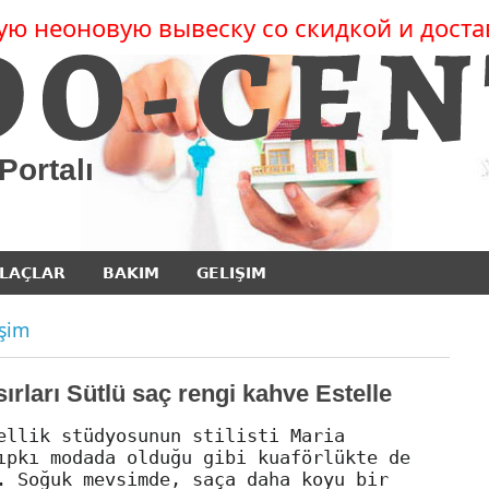
ую неоновую вывеску со скидкой и доста
Portalı
ILAÇLAR
BAKIM
GELIŞIM
işim
ırları Sütlü saç rengi kahve Estelle
ellik stüdyosunun stilisti Maria
ıpkı modada olduğu gibi kuaförlükte de
. Soğuk mevsimde, saça daha koyu bir