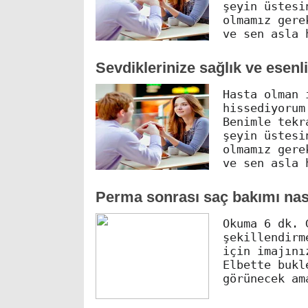
şeyin üstesi
olmamız gere
ve sen asla 
Sevdiklerinize sağlık ve esenli
Hasta olman 
hissediyorum
Benimle tekr
şeyin üstesi
olmamız gere
ve sen asla 
Perma sonrası saç bakımı nası
Okuma 6 dk. 
şekillendirm
için imajını
Elbette bukl
görünecek am