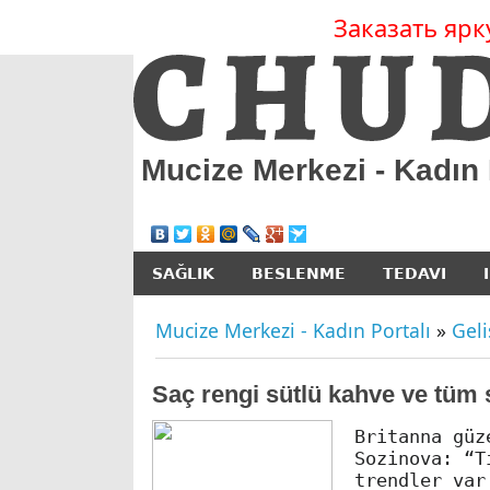
Заказать ярк
Mucize Merkezi - Kadın 
SAĞLIK
BESLENME
TEDAVI
Mucize Merkezi - Kadın Portalı
»
Gel
Saç rengi sütlü kahve ve tüm s
Britanna güz
Sozinova: “T
trendler var