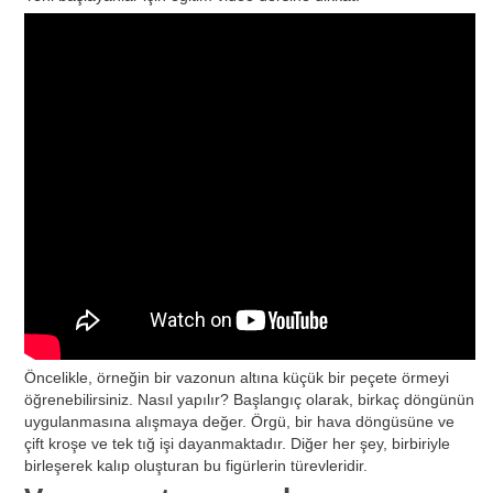
Öncelikle, örneğin bir vazonun altına küçük bir peçete örmeyi
öğrenebilirsiniz. Nasıl yapılır? Başlangıç ​​​​olarak, birkaç döngünün
uygulanmasına alışmaya değer. Örgü, bir hava döngüsüne ve
çift kroşe ve tek tığ işi dayanmaktadır. Diğer her şey, birbiriyle
birleşerek kalıp oluşturan bu figürlerin türevleridir.