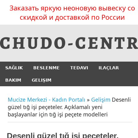
Заказать яркую неоновую вывеску со
скидкой и доставкой по России
SAĞLIK
BESLENME
TEDAVI
ILAÇLAR
BAKIM
GELIŞIM
Mucize Merkezi - Kadın Portalı
»
Gelişim
Desenli
güzel tığ işi peçeteler. Açıklamalı yeni
başlayanlar için tığ işi peçete modelleri
Desenli güzel tığ işi peçeteler.