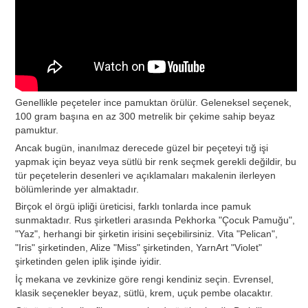
Genellikle peçeteler ince pamuktan örülür. Geleneksel seçenek,
100 gram başına en az 300 metrelik bir çekime sahip beyaz
pamuktur.
Ancak bugün, inanılmaz derecede güzel bir peçeteyi tığ işi
yapmak için beyaz veya sütlü bir renk seçmek gerekli değildir, bu
tür peçetelerin desenleri ve açıklamaları makalenin ilerleyen
bölümlerinde yer almaktadır.
Birçok el örgü ipliği üreticisi, farklı tonlarda ince pamuk
sunmaktadır. Rus şirketleri arasında Pekhorka "Çocuk Pamuğu",
"Yaz", herhangi bir şirketin irisini seçebilirsiniz. Vita "Pelican",
"Iris" şirketinden, Alize "Miss" şirketinden, YarnArt "Violet"
şirketinden gelen iplik işinde iyidir.
İç mekana ve zevkinize göre rengi kendiniz seçin. Evrensel,
klasik seçenekler beyaz, sütlü, krem, uçuk pembe olacaktır.