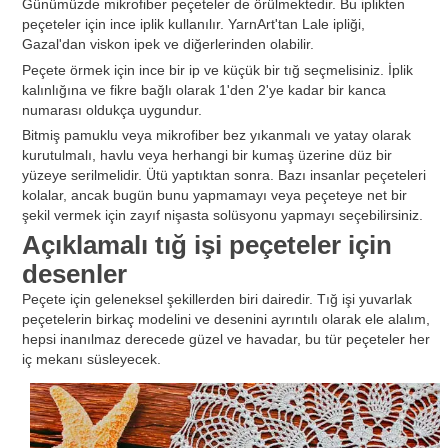
Günümüzde mikrofiber peçeteler de örülmektedir. Bu iplikten
peçeteler için ince iplik kullanılır. YarnArt'tan Lale ipliği,
Gazal'dan viskon ipek ve diğerlerinden olabilir.
Peçete örmek için ince bir ip ve küçük bir tığ seçmelisiniz. İplik
kalınlığına ve fikre bağlı olarak 1'den 2'ye kadar bir kanca
numarası oldukça uygundur.
Bitmiş pamuklu veya mikrofiber bez yıkanmalı ve yatay olarak
kurutulmalı, havlu veya herhangi bir kumaş üzerine düz bir
yüzeye serilmelidir. Ütü yaptıktan sonra. Bazı insanlar peçeteleri
kolalar, ancak bugün bunu yapmamayı veya peçeteye net bir
şekil vermek için zayıf nişasta solüsyonu yapmayı seçebilirsiniz.
Açıklamalı tığ işi peçeteler için
desenler
Peçete için geleneksel şekillerden biri dairedir. Tığ işi yuvarlak
peçetelerin birkaç modelini ve desenini ayrıntılı olarak ele alalım,
hepsi inanılmaz derecede güzel ve havadar, bu tür peçeteler her
iç mekanı süsleyecek.