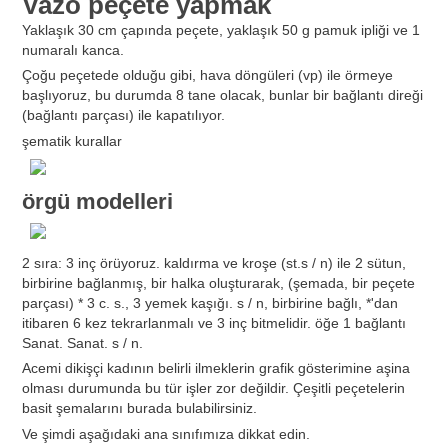
Vazo peçete yapmak
Yaklaşık 30 cm çapında peçete, yaklaşık 50 g pamuk ipliği ve 1
numaralı kanca.
Çoğu peçetede olduğu gibi, hava döngüleri (vp) ile örmeye
başlıyoruz, bu durumda 8 tane olacak, bunlar bir bağlantı direği
(bağlantı parçası) ile kapatılıyor.
şematik kurallar
örgü modelleri
2 sıra: 3 inç örüyoruz. kaldırma ve kroşe (st.s / n) ile 2 sütun,
birbirine bağlanmış, bir halka oluşturarak, (şemada, bir peçete
parçası) * 3 c. s., 3 yemek kaşığı. s / n, birbirine bağlı, *'dan
itibaren 6 kez tekrarlanmalı ve 3 inç bitmelidir. öğe 1 bağlantı
Sanat. Sanat. s / n.
Acemi dikişçi kadının belirli ilmeklerin grafik gösterimine aşina
olması durumunda bu tür işler zor değildir. Çeşitli peçetelerin
basit şemalarını burada bulabilirsiniz.
Ve şimdi aşağıdaki ana sınıfımıza dikkat edin.