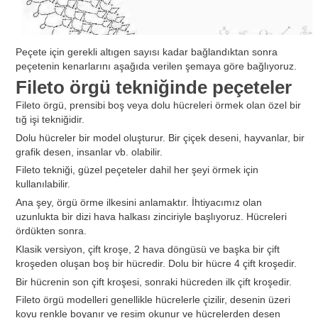
Peçete için gerekli altıgen sayısı kadar bağlandıktan sonra
peçetenin kenarlarını aşağıda verilen şemaya göre bağlıyoruz.
Fileto örgü tekniğinde peçeteler
Fileto örgü, prensibi boş veya dolu hücreleri örmek olan özel bir
tığ işi tekniğidir.
Dolu hücreler bir model oluşturur. Bir çiçek deseni, hayvanlar, bir
grafik desen, insanlar vb. olabilir.
Fileto tekniği, güzel peçeteler dahil her şeyi örmek için
kullanılabilir.
Ana şey, örgü örme ilkesini anlamaktır. İhtiyacımız olan
uzunlukta bir dizi hava halkası zinciriyle başlıyoruz. Hücreleri
ördükten sonra.
Klasik versiyon, çift kroşe, 2 hava döngüsü ve başka bir çift
kroşeden oluşan boş bir hücredir. Dolu bir hücre 4 çift kroşedir.
Bir hücrenin son çift kroşesi, sonraki hücreden ilk çift kroşedir.
Fileto örgü modelleri genellikle hücrelerle çizilir, desenin üzeri
koyu renkle boyanır ve resim okunur ve hücrelerden desen