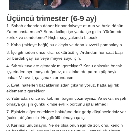
Üçüncü trimester (6-9 ay)
1. Sabah erkenden döner bir sandalyeye oturun ve hızla dönün.
Zaten hasta mısın? Sonra kalkıp işe ya da işe gidin. Yürümede
zorluk ve sendeleme? Hiçbir şey, yakında bitecek.
2. Kaba (mideye bağlı) su ekleyin ve daha kuvvetli pompalayın.
3. İşe gitmeden önce idrar söktürücü iç. Ardından her saat başı
bir bardak çay, su veya meyve suyu için.
4. Sık sık tuvalete gitmeniz mi gerekiyor? Konu anlaşılır. Ancak
işyerinden ayrılmaya değmez, aksi takdirde patron şüpheyle
bakar. Ve evet, çalışmak zorundasın.
5. Evet, halterleri bacaklarımızdan çıkarmıyoruz, hatta ağırlık
eklememiz gerekiyor.
6. Yatmadan önce su kabının bağını çözmeyiniz. Ve seksi, neşeli
olmaya çalışın çünkü kimse evlilik borcunu iptal etmedi!
7. Eşinizin diğer erkeklere baktığına dair garip düşünceleriniz var
(sakin, düşünceli). Hoşgörülü olmaya çalış.
8. Karınızı unutmayın. Ne de olsa onun için de zor, onu, kendin
ve kendinle ilgili her şeyi tamamen unuttun. Lezzetli bir akşam