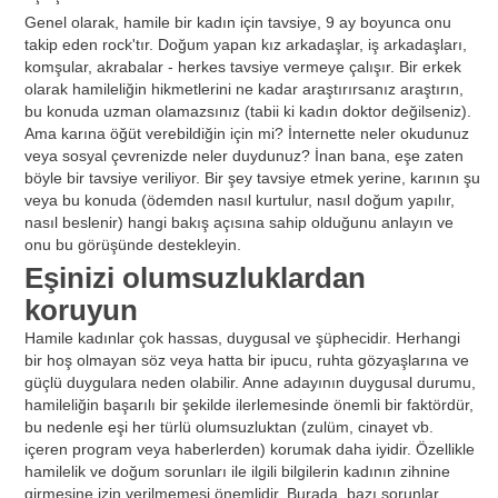
Genel olarak, hamile bir kadın için tavsiye, 9 ay boyunca onu
takip eden rock'tır. Doğum yapan kız arkadaşlar, iş arkadaşları,
komşular, akrabalar - herkes tavsiye vermeye çalışır. Bir erkek
olarak hamileliğin hikmetlerini ne kadar araştırırsanız araştırın,
bu konuda uzman olamazsınız (tabii ki kadın doktor değilseniz).
Ama karına öğüt verebildiğin için mi? İnternette neler okudunuz
veya sosyal çevrenizde neler duydunuz? İnan bana, eşe zaten
böyle bir tavsiye veriliyor. Bir şey tavsiye etmek yerine, karının şu
veya bu konuda (ödemden nasıl kurtulur, nasıl doğum yapılır,
nasıl beslenir) hangi bakış açısına sahip olduğunu anlayın ve
onu bu görüşünde destekleyin.
Eşinizi olumsuzluklardan
koruyun
Hamile kadınlar çok hassas, duygusal ve şüphecidir. Herhangi
bir hoş olmayan söz veya hatta bir ipucu, ruhta gözyaşlarına ve
güçlü duygulara neden olabilir. Anne adayının duygusal durumu,
hamileliğin başarılı bir şekilde ilerlemesinde önemli bir faktördür,
bu nedenle eşi her türlü olumsuzluktan (zulüm, cinayet vb.
içeren program veya haberlerden) korumak daha iyidir. Özellikle
hamilelik ve doğum sorunları ile ilgili bilgilerin kadının zihnine
girmesine izin verilmemesi önemlidir. Burada, bazı sorunlar