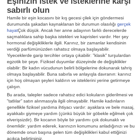
Eşinizin istek ve isteklerine karşı
sabırlı olun
Hamile bir eşin kocasını bir kış gecesi çilek için göndermesi
durumunda şakadan kaynaklanan bir durumun olasılığı
gerçek
hayat
Çok düşük. Ancak her anne adayının farklı derecelerde
saçmalıklara sahip başka istekleri ve kaprisleri vardır. Her şey
hormonal değişikliklerle ilgili. Karınız, bir zamanlar kendisinin
verdiği parfümünüzden rahatsız olmaya başlayabilir.
Yiyeceklerde garip tercihler ortaya çıkabilir: "klasik" turşulardan
egzotik bir şeye. Fiziksel duyumlar düzeyinde de değişiklikler
olabilir: Bir kadın vücudunun belirli bölgelerine dokunarak tahriş
olmaya başlayabilir. Buna sabırla ve anlayışla davranın: karınız
için hoş olmayan şeyleri kaldırın ve isteklerini yerine getirmeye
çalışın.
Bu arada, talepler sadece rahatsız edici kokuların giderilmesi ve
"tatlılar" satın alınmasıyla ilgili olmayabilir. Hamile kadınların
genellikle fiziksel yardıma ihtiyacı vardır: ayaklara ve bele masaj,
ayakkabı giymeye yardım (çünkü büyük bir göbekle eğilmek çok
elverişsizdir). Bir kocanın böyle bir yardımı çok dokunaklı ve
önemlidir: yardım ederek, karınızın konumunu anladığınızı ve bu
dönemde onun başına gelen tüm değişiklikleri kabul ettiğinizi
açıkça belirtirsiniz.