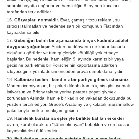
sonraki hayatta doğarlar ve hamileliğin 8. ayında kocaları
tarafından terk edilirler.
16.
Gözyaşları normaldir.
Evet, çamaşır tozu reklamı, su
ısıtıcısı talimatları ve nedense sarı bir komşunun Fiat'ından
kaynaklansa bile.
17.
Gebeliğin belirli bir aşamasında birçok kadında adalet
duygusu yoğunlaşır.
Aniden bu dünyanın ne kadar kusurlu
olduğunu görürler ve tüm güçleriyle kötülüğü yok etmeye
başlarlar. Bu nedenle, hamileliğin 9. ayında karınızı bir yaya
geçidine park etmiş bir Porsche'nin kaportasına atlarken
izleyeceğiniz yüz ifadesini önceden prova etmek daha iyidir.
18.
Kalbinize teslim - kendiniz bir partiye gitmek istersiniz
Madem içemiyorsun, bir paket difenhidramin içmiş gibi uyumak
istiyorsun ve Briony takımı yerine patates poşeti giymek
zorundasın Aslında, hamile bir kadın on vakadan dokuzunda bu
yüzden tercih ediyor. Grace's Anatomy ve çikolatalı marshmallow
paketleriyle birlikte bir akşam geçirin.
19.
Hamilelik kurslarına eşleriyle birlikte katılan erkekler
evren, kural olarak, en "kâhin olmayan" bebekleri ve en hassas
kayınvalideleri ödüllendirir.
20.
Eşli doğum konusunda eşinizin fikrini alana kadar,