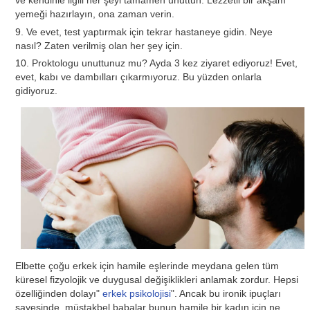
yemeği hazırlayın, ona zaman verin.
9. Ve evet, test yaptırmak için tekrar hastaneye gidin. Neye
nasıl? Zaten verilmiş olan her şey için.
10. Proktologu unuttunuz mu? Ayda 3 kez ziyaret ediyoruz! Evet,
evet, kabı ve dambılları çıkarmıyoruz. Bu yüzden onlarla
gidiyoruz.
Elbette çoğu erkek için hamile eşlerinde meydana gelen tüm
küresel fizyolojik ve duygusal değişiklikleri anlamak zordur. Hepsi
özelliğinden dolayı"
erkek psikolojisi
". Ancak bu ironik ipuçları
sayesinde, müstakbel babalar bunun hamile bir kadın için ne