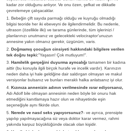
kadar zor olduğunu anlıyor. Ve onu özen, şefkat ve dikkatle
çevrelemeye çalışacaklar.
1. Bebeğin çift sayıda parmağı olduğu ve kuyruğu olmadığı
bilgisi teoride her iki ebeveyni de ilgilendirmelidir. Bu nedenle,
ultrason (özellikle ilki) ve tarama günlerinde, tüm işlerinizi /
planlarınızı unutmanız ve gelecekteki velociraptor'unuzun
annesine yakın olmanız gerekir, üzgünüm, varis.
2.
Doğmamış çocuğun cinsiyeti hakkındaki bilgilere verilen
tek doğru tepki:
"Yaşasın! Çok mutluyum!".
3.
Hamilelik gerçeğini duyurma ayrıcalığı
tamamen bir kadına
aittir (bu konuyla ilgili birçok hurafe ve incelik vardır). Karınızın
neden daha iyi hale geldiğine dair saldırgan olmayan ve makul
versiyonlar bulsanız ve bunları meraklı halka anlatsanız iyi olur.
4.
Kızınıza annenizin adının verilmesinde ısrar ediyorsanız,
Adı Adolf bile olmayan annesinin neden böyle bir onuru hak
etmediğini kanıtlamaya hazır olun ve nihayetinde eşin
seçeneğiyle aynı fikirde olun.
5.
Nerede ve nasıl seks yapıyorsunuz?
- ve ayrıca, prensipte
yapılıp yapılmayacağına siz veya doktor karar vermez, rahmi
yakında karpuz büyüklüğünde olacak olan kişidir.