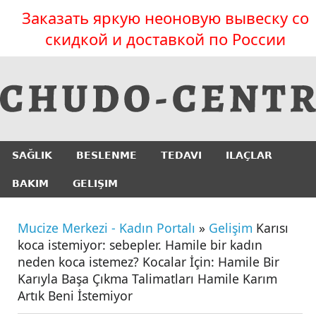
Заказать яркую неоновую вывеску со
скидкой и доставкой по России
SAĞLIK
BESLENME
TEDAVI
ILAÇLAR
BAKIM
GELIŞIM
Mucize Merkezi - Kadın Portalı
»
Gelişim
Karısı
koca istemiyor: sebepler. Hamile bir kadın
neden koca istemez? Kocalar İçin: Hamile Bir
Karıyla Başa Çıkma Talimatları Hamile Karım
Artık Beni İstemiyor