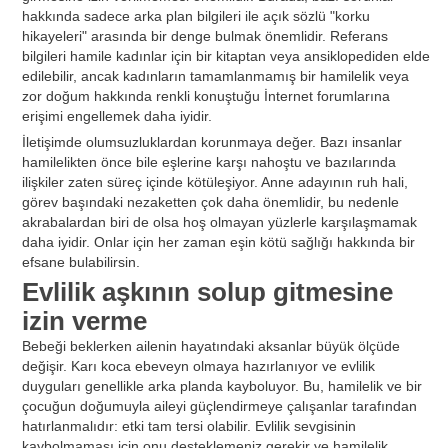
hakkında sadece arka plan bilgileri ile açık sözlü "korku
hikayeleri" arasında bir denge bulmak önemlidir. Referans
bilgileri hamile kadınlar için bir kitaptan veya ansiklopediden elde
edilebilir, ancak kadınların tamamlanmamış bir hamilelik veya
zor doğum hakkında renkli konuştuğu İnternet forumlarına
erişimi engellemek daha iyidir.
İletişimde olumsuzluklardan korunmaya değer. Bazı insanlar
hamilelikten önce bile eşlerine karşı nahoştu ve bazılarında
ilişkiler zaten süreç içinde kötüleşiyor. Anne adayının ruh hali,
görev başındaki nezaketten çok daha önemlidir, bu nedenle
akrabalardan biri de olsa hoş olmayan yüzlerle karşılaşmamak
daha iyidir. Onlar için her zaman eşin kötü sağlığı hakkında bir
efsane bulabilirsin.
Evlilik aşkının solup gitmesine
izin verme
Bebeği beklerken ailenin hayatındaki aksanlar büyük ölçüde
değişir. Karı koca ebeveyn olmaya hazırlanıyor ve evlilik
duyguları genellikle arka planda kayboluyor. Bu, hamilelik ve bir
çocuğun doğumuyla aileyi güçlendirmeye çalışanlar tarafından
hatırlanmalıdır: etki tam tersi olabilir. Evlilik sevgisinin
kaybolmaması için onu desteklemeniz gerekir ve hamilelik