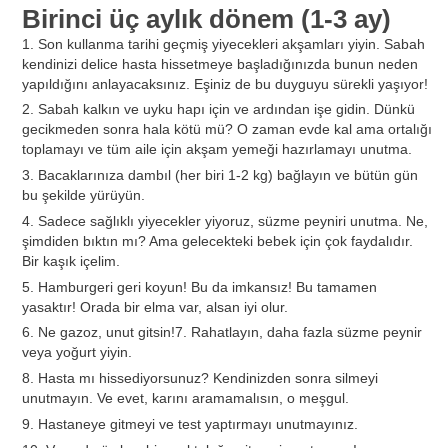
Birinci üç aylık dönem (1-3 ay)
1. Son kullanma tarihi geçmiş yiyecekleri akşamları yiyin. Sabah
kendinizi delice hasta hissetmeye başladığınızda bunun neden
yapıldığını anlayacaksınız. Eşiniz de bu duyguyu sürekli yaşıyor!
2. Sabah kalkın ve uyku hapı için ve ardından işe gidin. Dünkü
gecikmeden sonra hala kötü mü? O zaman evde kal ama ortalığı
toplamayı ve tüm aile için akşam yemeği hazırlamayı unutma.
3. Bacaklarınıza dambıl (her biri 1-2 kg) bağlayın ve bütün gün
bu şekilde yürüyün.
4. Sadece sağlıklı yiyecekler yiyoruz, süzme peyniri unutma. Ne,
şimdiden bıktın mı? Ama gelecekteki bebek için çok faydalıdır.
Bir kaşık içelim.
5. Hamburgeri geri koyun! Bu da imkansız! Bu tamamen
yasaktır! Orada bir elma var, alsan iyi olur.
6. Ne gazoz, unut gitsin!7. Rahatlayın, daha fazla süzme peynir
veya yoğurt yiyin.
8. Hasta mı hissediyorsunuz? Kendinizden sonra silmeyi
unutmayın. Ve evet, karını aramamalısın, o meşgul.
9. Hastaneye gitmeyi ve test yaptırmayı unutmayınız.