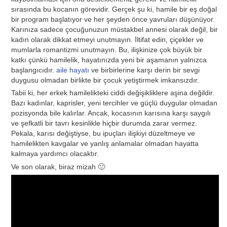
sırasında bu kocanın görevidir. Gerçek şu ki, hamile bir eş doğal
bir program başlatıyor ve her şeyden önce yavruları düşünüyor.
Karınıza sadece çocuğunuzun müstakbel annesi olarak değil, bir
kadın olarak dikkat etmeyi unutmayın. İltifat edin, çiçekler ve
mumlarla romantizmi unutmayın. Bu, ilişkinize çok büyük bir
katkı çünkü hamilelik, hayatınızda yeni bir aşamanın yalnızca
başlangıcıdır.
aile hayatı
ve birbirlerine karşı derin bir sevgi
duygusu olmadan birlikte bir çocuk yetiştirmek imkansızdır.
Tabii ki, her erkek hamilelikteki ciddi değişikliklere aşina değildir.
Bazı kadınlar, kaprisler, yeni tercihler ve güçlü duygular olmadan
pozisyonda bile kalırlar. Ancak, kocasının karısına karşı saygılı
ve şefkatli bir tavrı kesinlikle hiçbir durumda zarar vermez.
Pekala, karısı değiştiyse, bu ipuçları ilişkiyi düzeltmeye ve
hamilelikten kavgalar ve yanlış anlamalar olmadan hayatta
kalmaya yardımcı olacaktır.
Ve son olarak, biraz mizah 🙂