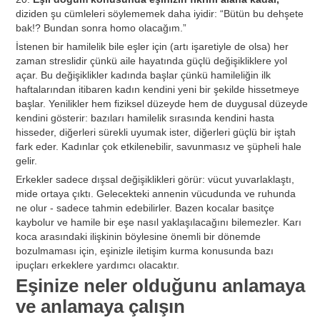
diziden şu cümleleri söylememek daha iyidir: “Bütün bu dehşete
bak!? Bundan sonra homo olacağım.”
İstenen bir hamilelik bile eşler için (artı işaretiyle de olsa) her
zaman streslidir çünkü aile hayatında güçlü değişikliklere yol
açar. Bu değişiklikler kadında başlar çünkü hamileliğin ilk
haftalarından itibaren kadın kendini yeni bir şekilde hissetmeye
başlar. Yenilikler hem fiziksel düzeyde hem de duygusal düzeyde
kendini gösterir: bazıları hamilelik sırasında kendini hasta
hisseder, diğerleri sürekli uyumak ister, diğerleri güçlü bir iştah
fark eder. Kadınlar çok etkilenebilir, savunmasız ve şüpheli hale
gelir.
Erkekler sadece dışsal değişiklikleri görür: vücut yuvarlaklaştı,
mide ortaya çıktı. Gelecekteki annenin vücudunda ve ruhunda
ne olur - sadece tahmin edebilirler. Bazen kocalar basitçe
kaybolur ve hamile bir eşe nasıl yaklaşılacağını bilemezler. Karı
koca arasındaki ilişkinin böylesine önemli bir dönemde
bozulmaması için, eşinizle iletişim kurma konusunda bazı
ipuçları erkeklere yardımcı olacaktır.
Eşinize neler olduğunu anlamaya
ve anlamaya çalışın