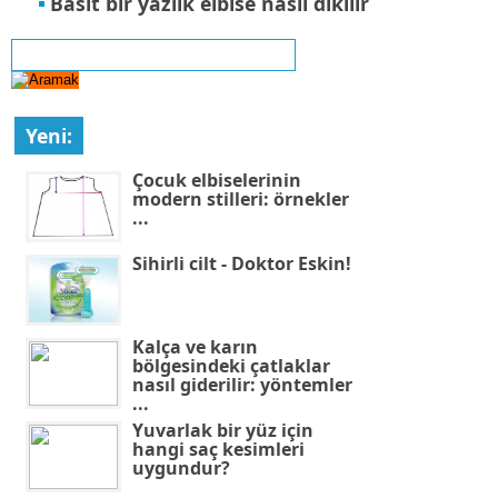
Basit bir yazlık elbise nasıl dikilir
Yeni:
Çocuk elbiselerinin
modern stilleri: örnekler
...
Sihirli cilt - Doktor Eskin!
Kalça ve karın
bölgesindeki çatlaklar
nasıl giderilir: yöntemler
...
Yuvarlak bir yüz için
hangi saç kesimleri
uygundur?