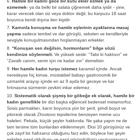
6.
Hamile bir kadını gece bir kutu ekler ezmek ya da
ezmemek
- ya da belki bir salata çiğnemek daha iyidir - yine,
karar verecek olan siz veya doktor değil, bu karpuzu 18 saat
boyunca kendi dışına iten kişidir.
7.
Karnınla konuşma ve hamile eşlerinin ayaklarına masaj
yapma
sadece tembel ve dar görüşlü, seksten ve kendileriyle
sevgiyle konuşulmasından hoşlanmayan erkekler.
8.
“Konuşan sen değilsin, hormonların” bilge sözü
kendinize söylenmeli.
Ve yüksek sesle: “Tabii ki haklısın” ve
“Zavallı canım, senin için ne kadar zor” demelisin.
9.
Her hamile kadın turşu istemez
karamel içinde. Ancak
neredeyse hiç kimse, müstakbel babayı gastronomik bir
uzmanlık arayışı içinde en az 9 ayda bir geceye ve kar
fırtınasına sürmenin zevkini inkar edemez.
10.
Sistematik olarak şişmiş bir göbeğe ek olarak, hamile bir
kadın genellikle
bir dizi başka eğlenceli bedensel metamorfoz.
Sosis parmakları, karın boyunca yün bir şerit, şimdi boyut ve
pitoresk olarak Zhostovo tepsilerine benzeyen meme ucu
haleleri. Pekala, küçük şeyler hakkında. Ne şaka yapın ne de
tam tersine tüm bunlardan etkilenmeyin. Eksi 10 görüşünüz ve
çok zayıf bir hafızanız olduğunu farz edin, böylece her şeyin
eskiden nasıl olduğunu ve nasıl göründüğünü unutuyorsunuz.