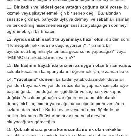
11.
Bir kadın ve midesi gece yatağın çoğunu kaplıyorsa
- bu
kızmak veya şikayet etmek için bir sebep değil. Bu, altından
sessizce çıkmayı, banyoda uykuya dalmayı ve sabahları şişman
ve terk edilmiş hissetmemesi için sessizce yatağa geri dönmeyi
öğrenmek için bir fırsattır.
12.
Ayrıca sabah saat 3'te uyanmaya hazır olun.
diziden soru:
“Homeopati hakkında ne düşünüyorsun?”, “Kızımız bir
uyuşturucu bağımlısıyla temasa geçerse ne yapacağız?” veya
"MGIMO'da arkadaşlarınız var mı?"
13.
Bir kadının hayatında ona en az uygun olan bir an varsa,
soldaki kocasının kampanyalarını öğrenmek için, o zaman bu o.
14.
"Yuvalama" dönemi
bir kadın yatak odasındaki duvarları
yeniden boyamak ve yeniden düzenleme yapmak için çekmeye
başladığında - bu doğal bir içgüdüdür ve saçmalık ve kapris
değildir. Ancak bir göbeğin varlığının onu otomatik olarak
deneyimli bir iç mimar yapacağı inancı elbette bir heves. Ama
kızların dairenizi bir Barbie evine veya art deco öğelerle bir
antika dolabına dönüştürme arzusuna nasıl meydan
okuyacağınızı göreceğim.
15.
Çok sık idrara çıkma konusunda ironik olan erkekler
bacakları şişmiş ve midede bir elma dilimi bile tutamayan kızlar,