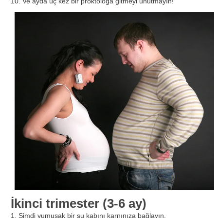
10. Ve ayda üç kez bir proktoloğa gitmeyi unutmayın!
İkinci trimester (3-6 ay)
1. Şimdi yumuşak bir su kabını karnınıza bağlayın.