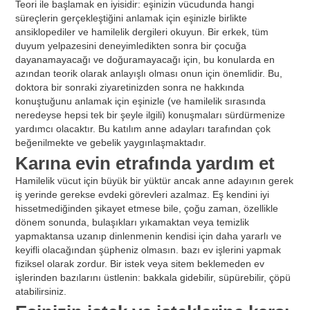
Teori ile başlamak en iyisidir: eşinizin vücudunda hangi
süreçlerin gerçekleştiğini anlamak için eşinizle birlikte
ansiklopediler ve hamilelik dergileri okuyun. Bir erkek, tüm
duyum yelpazesini deneyimledikten sonra bir çocuğa
dayanamayacağı ve doğuramayacağı için, bu konularda en
azından teorik olarak anlayışlı olması onun için önemlidir. Bu,
doktora bir sonraki ziyaretinizden sonra ne hakkında
konuştuğunu anlamak için eşinizle (ve hamilelik sırasında
neredeyse hepsi tek bir şeyle ilgili) konuşmaları sürdürmenize
yardımcı olacaktır. Bu katılım anne adayları tarafından çok
beğenilmekte ve gebelik yaygınlaşmaktadır.
Karına evin etrafında yardım et
Hamilelik vücut için büyük bir yüktür ancak anne adayının gerek
iş yerinde gerekse evdeki görevleri azalmaz. Eş kendini iyi
hissetmediğinden şikayet etmese bile, çoğu zaman, özellikle
dönem sonunda, bulaşıkları yıkamaktan veya temizlik
yapmaktansa uzanıp dinlenmenin kendisi için daha yararlı ve
keyifli olacağından şüpheniz olmasın. bazı ev işlerini yapmak
fiziksel olarak zordur. Bir istek veya sitem beklemeden ev
işlerinden bazılarını üstlenin: bakkala gidebilir, süpürebilir, çöpü
atabilirsiniz.