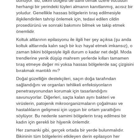
dönüyor. Bu, bikini bölgesi de dahil olmak üzere vücudun
herhangi bir yerindeki tüyleri almanın kanıtlanmış, acısız bir
yoludur. Genellikle hassas bölgelerin tıraş edilmesiyle
ilişkilendirilen tahrişi önlemek için, tedavi edilen cildin
prosedürünü ve sonraki bakımını bilmek ve takip etmek
önemlidir.
Koltuk altlarının epilasyonu ile ilgili her şey açıksa (şu anda
koltuk altlarında kalın saçlı bir kızı hayal etmek imkansız), o
zaman bikini bölgesiyle ilgili durum o kadar net değil. Moda
trendlerine yenik düşüp mahrem yerlerde kılları tamamen
tıraş etmeye değer mi yoksa hassas bölgelerde saç çizgisini
bırakmak mantıklı mı?
Doğal güzelliğin destekçileri, saçın doğa tarafından
sağlandığını ve organları tehlikeli enfeksiyonların
penetrasyonundan korumak için tasarlandığını
savunuyorlar. Diğerleri, saçta kalan aynı bakteri ve
virüslerin, patojenik mikroorganizmaların çoğalması ve
hastalıkların gelişmesi için uygun bir ortam yarattığını
söylüyor. Bu nedenle samimi bölgelerin tıraş edilmesi bir
kadın için gerekli bir hijyenik önlemdir.
Her zamanki gibi, gerçek ortada bir yerde bulunmalıdır.
Bikininin tüm bölgelerini etkileyen derin epilasyon her