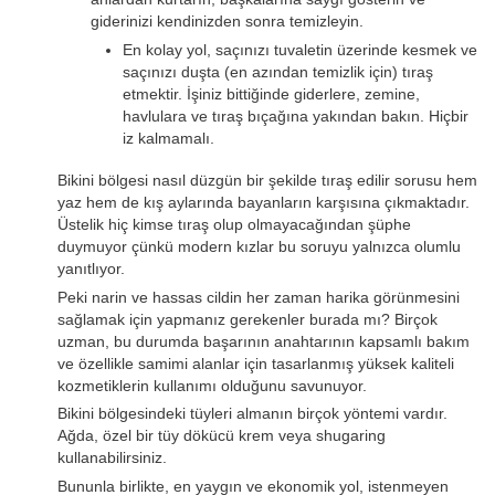
giderinizi kendinizden sonra temizleyin.
En kolay yol, saçınızı tuvaletin üzerinde kesmek ve
saçınızı duşta (en azından temizlik için) tıraş
etmektir. İşiniz bittiğinde giderlere, zemine,
havlulara ve tıraş bıçağına yakından bakın. Hiçbir
iz kalmamalı.
Bikini bölgesi nasıl düzgün bir şekilde tıraş edilir sorusu hem
yaz hem de kış aylarında bayanların karşısına çıkmaktadır.
Üstelik hiç kimse tıraş olup olmayacağından şüphe
duymuyor çünkü modern kızlar bu soruyu yalnızca olumlu
yanıtlıyor.
Peki narin ve hassas cildin her zaman harika görünmesini
sağlamak için yapmanız gerekenler burada mı? Birçok
uzman, bu durumda başarının anahtarının kapsamlı bakım
ve özellikle samimi alanlar için tasarlanmış yüksek kaliteli
kozmetiklerin kullanımı olduğunu savunuyor.
Bikini bölgesindeki tüyleri almanın birçok yöntemi vardır.
Ağda, özel bir tüy dökücü krem ​​​​veya shugaring
kullanabilirsiniz.
Bununla birlikte, en yaygın ve ekonomik yol, istenmeyen