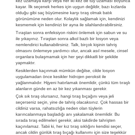
kez uzamaya karşı veya her iki kez de tüy uzaması boyunca
kayar. İlk seçenek herkes için uygun değildir, bazı kızlarda
olduğu gibi saç büyümesine karşı tıraş olmak batık
görünümüne neden olur. Kolaylık sağlamak için, kendinizi
kesmemek için kendinizi bir ayna ile silahlandırabilirsiniz.
Tıraştan sonra enfeksiyon riskini önlemek için sabun ve su
ile yıkayınız. Tıraştan sonra alkol bazlı bir losyon veya
nemlendirici kullanabilirsiniz. Talk, birçok kişinin tahriş
olmasını önlemeye yardımcı olur, ancak asıl mesele, cinsel
organlara bulaşmamak için her şeyi dikkatli bir şekilde
yapmaktır.
Kesiklerden kaçınmak mümkün değilse, cilde losyon
uygulamadan önce kesikler hidrojen peroksit ile
yağlanmalıdır. Hijyeni hatırlamak önemlidir, çünkü tüm tıraşlı
alanların günde en az bir kez yıkanması gerekir.
Çok sık tıraş olursanız, hangi tıraş bıçağını veya jeli
seçerseniz seçin, yine de tahriş olacaksınız. Çok hassas bir
cildiniz varsa, rahatsızlığa neden olan tüylerin
karıncalanmaya başladığı anı yakalamak önemlidir. Bu
sırada tıraş edilmeleri gerekir, aksi takdirde tahrişten
kaçınılamaz. Tabii ki, her kız tıraş sıklığını kendisi seçer,
ancak cildin günlük tıraş bıçağı kullanımı için size teşekkür