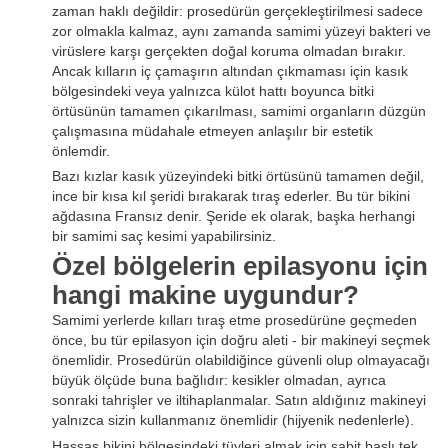
zaman haklı değildir: prosedürün gerçekleştirilmesi sadece
zor olmakla kalmaz, aynı zamanda samimi yüzeyi bakteri ve
virüslere karşı gerçekten doğal koruma olmadan bırakır.
Ancak kılların iç çamaşırın altından çıkmaması için kasık
bölgesindeki veya yalnızca külot hattı boyunca bitki
örtüsünün tamamen çıkarılması, samimi organların düzgün
çalışmasına müdahale etmeyen anlaşılır bir estetik
önlemdir.
Bazı kızlar kasık yüzeyindeki bitki örtüsünü tamamen değil,
ince bir kısa kıl şeridi bırakarak tıraş ederler. Bu tür bikini
ağdasına Fransız denir. Şeride ek olarak, başka herhangi
bir samimi saç kesimi yapabilirsiniz.
Özel bölgelerin epilasyonu için
hangi makine uygundur?
Samimi yerlerde kılları tıraş etme prosedürüne geçmeden
önce, bu tür epilasyon için doğru aleti - bir makineyi seçmek
önemlidir. Prosedürün olabildiğince güvenli olup olmayacağı
büyük ölçüde buna bağlıdır: kesikler olmadan, ayrıca
sonraki tahrişler ve iltihaplanmalar. Satın aldığınız makineyi
yalnızca sizin kullanmanız önemlidir (hijyenik nedenlerle).
Hassas bikini bölgesindeki tüyleri almak için sabit başlı tek