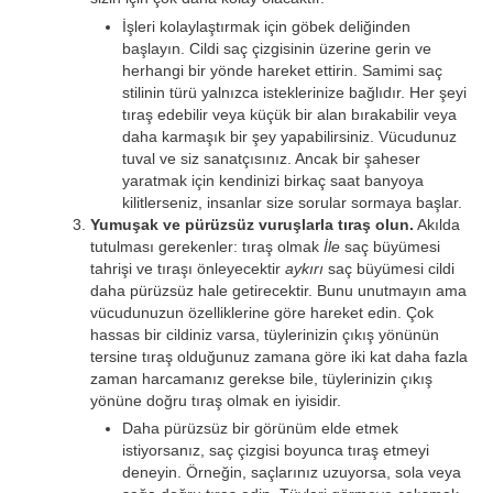
İşleri kolaylaştırmak için göbek deliğinden
başlayın. Cildi saç çizgisinin üzerine gerin ve
herhangi bir yönde hareket ettirin. Samimi saç
stilinin türü yalnızca isteklerinize bağlıdır. Her şeyi
tıraş edebilir veya küçük bir alan bırakabilir veya
daha karmaşık bir şey yapabilirsiniz. Vücudunuz
tuval ve siz sanatçısınız. Ancak bir şaheser
yaratmak için kendinizi birkaç saat banyoya
kilitlerseniz, insanlar size sorular sormaya başlar.
Yumuşak ve pürüzsüz vuruşlarla tıraş olun.
Akılda
tutulması gerekenler: tıraş olmak
İle
saç büyümesi
tahrişi ve tıraşı önleyecektir
aykırı
saç büyümesi cildi
daha pürüzsüz hale getirecektir. Bunu unutmayın ama
vücudunuzun özelliklerine göre hareket edin. Çok
hassas bir cildiniz varsa, tüylerinizin çıkış yönünün
tersine tıraş olduğunuz zamana göre iki kat daha fazla
zaman harcamanız gerekse bile, tüylerinizin çıkış
yönüne doğru tıraş olmak en iyisidir.
Daha pürüzsüz bir görünüm elde etmek
istiyorsanız, saç çizgisi boyunca tıraş etmeyi
deneyin. Örneğin, saçlarınız uzuyorsa, sola veya