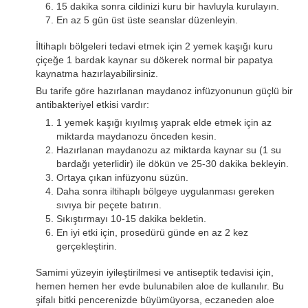
15 dakika sonra cildinizi kuru bir havluyla kurulayın.
En az 5 gün üst üste seanslar düzenleyin.
İltihaplı bölgeleri tedavi etmek için 2 yemek kaşığı kuru
çiçeğe 1 bardak kaynar su dökerek normal bir papatya
kaynatma hazırlayabilirsiniz.
Bu tarife göre hazırlanan maydanoz infüzyonunun güçlü bir
antibakteriyel etkisi vardır:
1 yemek kaşığı kıyılmış yaprak elde etmek için az
miktarda maydanozu önceden kesin.
Hazırlanan maydanozu az miktarda kaynar su (1 su
bardağı yeterlidir) ile dökün ve 25-30 dakika bekleyin.
Ortaya çıkan infüzyonu süzün.
Daha sonra iltihaplı bölgeye uygulanması gereken
sıvıya bir peçete batırın.
Sıkıştırmayı 10-15 dakika bekletin.
En iyi etki için, prosedürü günde en az 2 kez
gerçekleştirin.
Samimi yüzeyin iyileştirilmesi ve antiseptik tedavisi için,
hemen hemen her evde bulunabilen aloe de kullanılır. Bu
şifalı bitki pencerenizde büyümüyorsa, eczaneden aloe