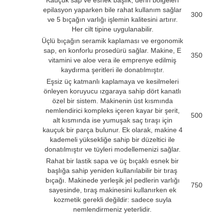
Kauçuk sap ve esnek başlık, derin bölgeleri
epilasyon yaparken bile rahat kullanım sağlar
300
ve 5 bıçağın varlığı işlemin kalitesini artırır.
Her cilt tipine uygulanabilir.
Üçlü bıçağın seramik kaplaması ve ergonomik
sap, en konforlu prosedürü sağlar. Makine, E
350
vitamini ve aloe vera ile emprenye edilmiş
kaydırma şeritleri ile donatılmıştır.
Eşsiz üç katmanlı kaplamaya ve kesilmeleri
önleyen koruyucu ızgaraya sahip dört kanatlı
özel bir sistem. Makinenin üst kısmında
nemlendirici kompleks içeren kayar bir şerit,
500
alt kısmında ise yumuşak saç tıraşı için
kauçuk bir parça bulunur. Ek olarak, makine 4
kademeli yüksekliğe sahip bir düzeltici ile
donatılmıştır ve tüyleri modellemenizi sağlar.
Rahat bir lastik sapa ve üç bıçaklı esnek bir
başlığa sahip yeniden kullanılabilir bir tıraş
bıçağı. Makinede yerleşik jel pedlerin varlığı
750
sayesinde, tıraş makinesini kullanırken ek
kozmetik gerekli değildir: sadece suyla
nemlendirmeniz yeterlidir.