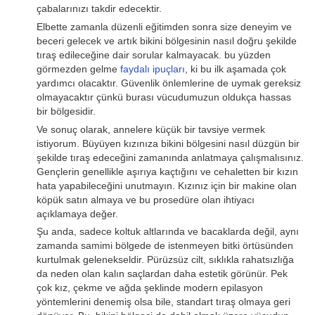
çabalarınızı takdir edecektir.
Elbette zamanla düzenli eğitimden sonra size deneyim ve
beceri gelecek ve artık bikini bölgesinin nasıl doğru şekilde
tıraş edileceğine dair sorular kalmayacak. bu yüzden
görmezden gelme
faydalı ipuçları
, ki bu ilk aşamada çok
yardımcı olacaktır. Güvenlik önlemlerine de uymak gereksiz
olmayacaktır çünkü burası vücudumuzun oldukça hassas
bir bölgesidir.
Ve sonuç olarak, annelere küçük bir tavsiye vermek
istiyorum. Büyüyen kızınıza bikini bölgesini nasıl düzgün bir
şekilde tıraş edeceğini zamanında anlatmaya çalışmalısınız.
Gençlerin genellikle aşırıya kaçtığını ve cehaletten bir kızın
hata yapabileceğini unutmayın. Kızınız için bir makine olan
köpük satın almaya ve bu prosedüre olan ihtiyacı
açıklamaya değer.
Şu anda, sadece koltuk altlarında ve bacaklarda değil, aynı
zamanda samimi bölgede de istenmeyen bitki örtüsünden
kurtulmak gelenekseldir. Pürüzsüz cilt, sıklıkla rahatsızlığa
da neden olan kalın saçlardan daha estetik görünür. Pek
çok kız, çekme ve ağda şeklinde modern epilasyon
yöntemlerini denemiş olsa bile, standart tıraş olmaya geri