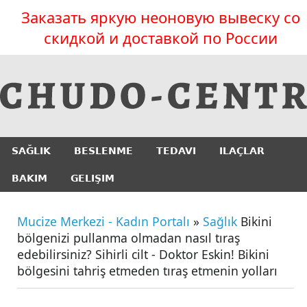
Заказать яркую неоновую вывеску со
скидкой и доставкой по России
SAĞLIK
BESLENME
TEDAVI
ILAÇLAR
BAKIM
GELIŞIM
Mucize Merkezi - Kadın Portalı
»
Sağlık
Bikini
bölgenizi pullanma olmadan nasıl tıraş
edebilirsiniz? Sihirli cilt - Doktor Eskin! Bikini
bölgesini tahriş etmeden tıraş etmenin yolları