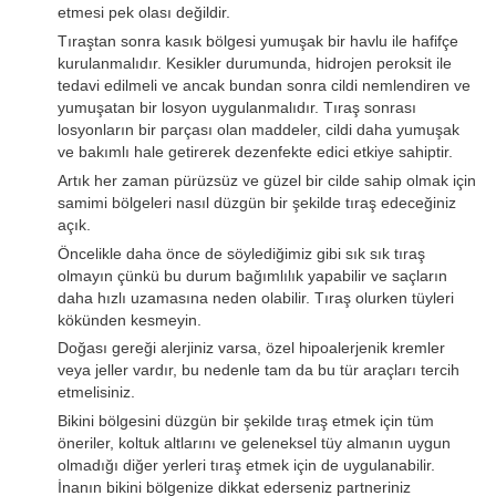
etmesi pek olası değildir.
Tıraştan sonra kasık bölgesi yumuşak bir havlu ile hafifçe
kurulanmalıdır. Kesikler durumunda, hidrojen peroksit ile
tedavi edilmeli ve ancak bundan sonra cildi nemlendiren ve
yumuşatan bir losyon uygulanmalıdır. Tıraş sonrası
losyonların bir parçası olan maddeler, cildi daha yumuşak
ve bakımlı hale getirerek dezenfekte edici etkiye sahiptir.
Artık her zaman pürüzsüz ve güzel bir cilde sahip olmak için
samimi bölgeleri nasıl düzgün bir şekilde tıraş edeceğiniz
açık.
Öncelikle daha önce de söylediğimiz gibi sık sık tıraş
olmayın çünkü bu durum bağımlılık yapabilir ve saçların
daha hızlı uzamasına neden olabilir. Tıraş olurken tüyleri
kökünden kesmeyin.
Doğası gereği alerjiniz varsa, özel hipoalerjenik kremler
veya jeller vardır, bu nedenle tam da bu tür araçları tercih
etmelisiniz.
Bikini bölgesini düzgün bir şekilde tıraş etmek için tüm
öneriler, koltuk altlarını ve geleneksel tüy almanın uygun
olmadığı diğer yerleri tıraş etmek için de uygulanabilir.
İnanın bikini bölgenize dikkat ederseniz partneriniz