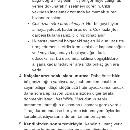
sağa doğru tıraş edin. Tüyleri görmeye çalışmak
yerine dokunarak hissetmeyi öğrenin. Cildi
yakından incelemek zorunda kalmamak süreci
hızlandıracaktır.
Çok uzun süre tıraş olmayın
. Her bölgeyi tüyleri
almaya yetecek kadar tıraş edin. Çok fazla jilet
darbesi kullanırsanız, cildiniz iltihaplanır.
İlk başta, samimi bölgedeki saçları iki gün üst üste
tıraş ederseniz, cildin kırmızı şişlikle kaplanacağını
ve / veya kaşınmaya başlayacağını fark
edeceksiniz. Bu durumda, cildiniz değişikliklere
alışana kadar tedaviler arasında birkaç gün ara
verin.
Kalçalar arasındaki alanı unutma.
Daha önce bikini
bölgenize ağda yaptıysanız, muhtemelen nasıl her
şeyin bittiğini düşündüğünüzü hatırlayacaksınız, ancak
daha sonra epilasyon uzmanı sizden diğer tarafa
dönmenizi istedi.
Kesinlikle
. Vücudunun senin
tamamen unuttuğun o kısmına ulaşması gerekiyordu.
Tıraş durumunda ise her yerde istenmeyen tüylerden
kurtulmak istiyorsanız durum tamamen aynıdır.
Kendinizden sonra temizleyin.
Kendinizi utanç verici
anlardan kurtarın, başkalarına saygı gösterin ve