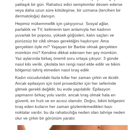
yaklaşık bir gün. Rahatsız edici semptomlar devam ederse
veya daha uzun süre kötüleşirse, bir uzmana (tercihen bir
dermatoloğa) danışın.
Hepimiz mükemmellik için çalışıyoruz. Sosyal ağlar,
parlaklık ve TV, kelimenin tam anlamıyla her kadının
yuvarlak bir poposu, yüksek göğüsleri, kalın saçları ve
pürüzsüz bir cildi olması gerektiğini haykırıyor. Ama
gerçekten öyle mi? Yaşayan bir Barbie olmak gerçekten
mümkün mü? Kendine dikkat edersen her şey mümkün.
Yaz aylarında birkaç önemli soru ortaya çıkıyor: 3 günde
nasıl kilo verilir, çikolata ten rengi nasıl elde edilir ve bikini
bölgenizi tahriş etmeden nasıl tıraş edilir.
Kadın vücudundaki fazla kıllar her zaman çirkin ve iticidir.
Ancak epilasyon için özel prosedürler için her seferinde
gitmek gerekli değildir, bu evde yapılabilir. Epilasyon
yapmanın birkaç yolu vardır, ancak tıraş olmak hala en
güvenli, en hızlı ve en acısız olanıdır. Doğru, bikini bölgesini
tıraş eden kızların her zaman gözlemlemedikleri bazı
noktalar vardır, bu da rahatsızlığa neden olan tahrişe neden
olur ve çirkin bir görünüm yaratır.