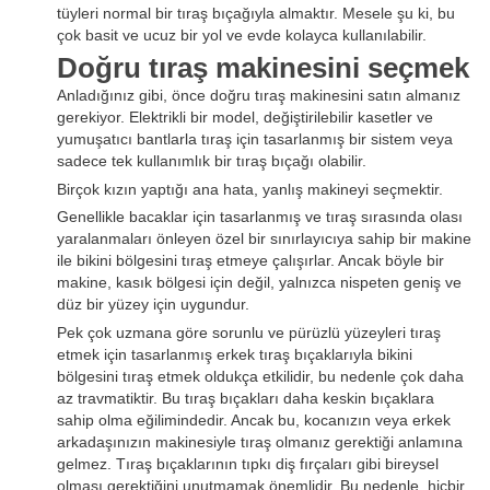
tüyleri normal bir tıraş bıçağıyla almaktır. Mesele şu ki, bu
çok basit ve ucuz bir yol ve evde kolayca kullanılabilir.
Doğru tıraş makinesini seçmek
Anladığınız gibi, önce doğru tıraş makinesini satın almanız
gerekiyor. Elektrikli bir model, değiştirilebilir kasetler ve
yumuşatıcı bantlarla tıraş için tasarlanmış bir sistem veya
sadece tek kullanımlık bir tıraş bıçağı olabilir.
Birçok kızın yaptığı ana hata, yanlış makineyi seçmektir.
Genellikle bacaklar için tasarlanmış ve tıraş sırasında olası
yaralanmaları önleyen özel bir sınırlayıcıya sahip bir makine
ile bikini bölgesini tıraş etmeye çalışırlar. Ancak böyle bir
makine, kasık bölgesi için değil, yalnızca nispeten geniş ve
düz bir yüzey için uygundur.
Pek çok uzmana göre sorunlu ve pürüzlü yüzeyleri tıraş
etmek için tasarlanmış erkek tıraş bıçaklarıyla bikini
bölgesini tıraş etmek oldukça etkilidir, bu nedenle çok daha
az travmatiktir. Bu tıraş bıçakları daha keskin bıçaklara
sahip olma eğilimindedir. Ancak bu, kocanızın veya erkek
arkadaşınızın makinesiyle tıraş olmanız gerektiği anlamına
gelmez. Tıraş bıçaklarının tıpkı diş fırçaları gibi bireysel
olması gerektiğini unutmamak önemlidir. Bu nedenle, hiçbir