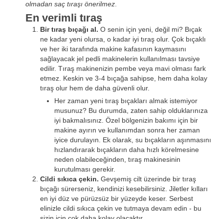
olmadan saç tıraşı önerilmez
.
En verimli tıraş
Bir tıraş bıçağı al.
O senin için yeni, değil mi? Bıçak
ne kadar yeni olursa, o kadar iyi tıraş olur. Çok bıçaklı
ve her iki tarafında makine kafasının kaymasını
sağlayacak jel pedli makinelerin kullanılması tavsiye
edilir. Tıraş makinenizin pembe veya mavi olması fark
etmez. Keskin ve 3-4 bıçağa sahipse, hem daha kolay
tıraş olur hem de daha güvenli olur.
Her zaman yeni tıraş bıçakları almak istemiyor
musunuz? Bu durumda, zaten sahip olduklarınıza
iyi bakmalısınız. Özel bölgenizin bakımı için bir
makine ayırın ve kullanımdan sonra her zaman
iyice durulayın. Ek olarak, su bıçakların aşınmasını
hızlandırarak bıçakların daha hızlı körelmesine
neden olabileceğinden, tıraş makinesinin
kurutulması gerekir.
Cildi sıkıca çekin.
Gevşemiş cilt üzerinde bir tıraş
bıçağı sürerseniz, kendinizi kesebilirsiniz. Jiletler kılları
en iyi düz ve pürüzsüz bir yüzeyde keser. Serbest
elinizle cildi sıkıca çekin ve tutmaya devam edin - bu
sizin için çok daha kolay olacaktır.