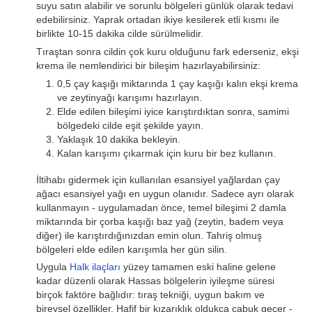
suyu satın alabilir ve sorunlu bölgeleri günlük olarak tedavi
edebilirsiniz. Yaprak ortadan ikiye kesilerek etli kısmı ile
birlikte 10-15 dakika cilde sürülmelidir.
Tıraştan sonra cildin çok kuru olduğunu fark ederseniz, ekşi
krema ile nemlendirici bir bileşim hazırlayabilirsiniz:
0,5 çay kaşığı miktarında 1 çay kaşığı kalın ekşi krema
ve zeytinyağı karışımı hazırlayın.
Elde edilen bileşimi iyice karıştırdıktan sonra, samimi
bölgedeki cilde eşit şekilde yayın.
Yaklaşık 10 dakika bekleyin.
Kalan karışımı çıkarmak için kuru bir bez kullanın.
İltihabı gidermek için kullanılan esansiyel yağlardan çay
ağacı esansiyel yağı en uygun olanıdır. Sadece ayrı olarak
kullanmayın - uygulamadan önce, temel bileşimi 2 damla
miktarında bir çorba kaşığı baz yağ (zeytin, badem veya
diğer) ile karıştırdığınızdan emin olun. Tahriş olmuş
bölgeleri elde edilen karışımla her gün silin.
Uygula
Halk ilaçları
yüzey tamamen eski haline gelene
kadar düzenli olarak Hassas bölgelerin iyileşme süresi
birçok faktöre bağlıdır: tıraş tekniği, uygun bakım ve
bireysel özellikler. Hafif bir kızarıklık oldukça çabuk geçer -