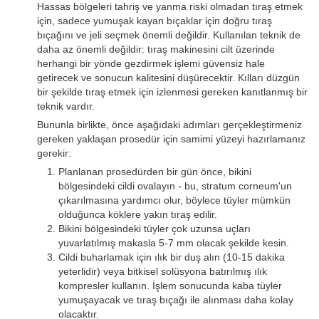
Hassas bölgeleri tahriş ve yanma riski olmadan tıraş etmek
için, sadece yumuşak kayan bıçaklar için doğru tıraş
bıçağını ve jeli seçmek önemli değildir. Kullanılan teknik de
daha az önemli değildir: tıraş makinesini cilt üzerinde
herhangi bir yönde gezdirmek işlemi güvensiz hale
getirecek ve sonucun kalitesini düşürecektir. Kılları düzgün
bir şekilde tıraş etmek için izlenmesi gereken kanıtlanmış bir
teknik vardır.
Bununla birlikte, önce aşağıdaki adımları gerçekleştirmeniz
gereken yaklaşan prosedür için samimi yüzeyi hazırlamanız
gerekir:
Planlanan prosedürden bir gün önce, bikini
bölgesindeki cildi ovalayın - bu, stratum corneum'un
çıkarılmasına yardımcı olur, böylece tüyler mümkün
olduğunca köklere yakın tıraş edilir.
Bikini bölgesindeki tüyler çok uzunsa uçları
yuvarlatılmış makasla 5-7 mm olacak şekilde kesin.
Cildi buharlamak için ılık bir duş alın (10-15 dakika
yeterlidir) veya bitkisel solüsyona batırılmış ılık
kompresler kullanın. İşlem sonucunda kaba tüyler
yumuşayacak ve tıraş bıçağı ile alınması daha kolay
olacaktır.