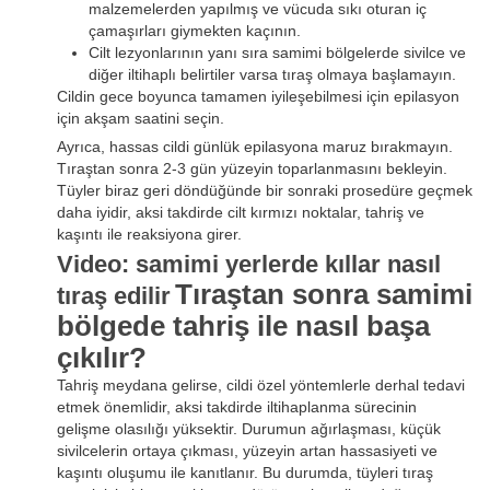
malzemelerden yapılmış ve vücuda sıkı oturan iç
çamaşırları giymekten kaçının.
Cilt lezyonlarının yanı sıra samimi bölgelerde sivilce ve
diğer iltihaplı belirtiler varsa tıraş olmaya başlamayın.
Cildin gece boyunca tamamen iyileşebilmesi için epilasyon
için akşam saatini seçin.
Ayrıca, hassas cildi günlük epilasyona maruz bırakmayın.
Tıraştan sonra 2-3 gün yüzeyin toparlanmasını bekleyin.
Tüyler biraz geri döndüğünde bir sonraki prosedüre geçmek
daha iyidir, aksi takdirde cilt kırmızı noktalar, tahriş ve
kaşıntı ile reaksiyona girer.
Video: samimi yerlerde kıllar nasıl
Tıraştan sonra samimi
tıraş edilir
bölgede tahriş ile nasıl başa
çıkılır?
Tahriş meydana gelirse, cildi özel yöntemlerle derhal tedavi
etmek önemlidir, aksi takdirde iltihaplanma sürecinin
gelişme olasılığı yüksektir. Durumun ağırlaşması, küçük
sivilcelerin ortaya çıkması, yüzeyin artan hassasiyeti ve
kaşıntı oluşumu ile kanıtlanır. Bu durumda, tüyleri tıraş