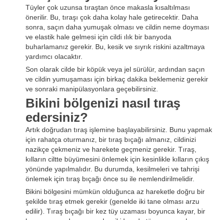
Tüyler çok uzunsa tıraştan önce makasla kısaltılması
önerilir. Bu, tıraşı çok daha kolay hale getirecektir. Daha
sonra, saçın daha yumuşak olması ve cildin neme doyması
ve elastik hale gelmesi için cildi ılık bir banyoda
buharlamanız gerekir. Bu, kesik ve sıyrık riskini azaltmaya
yardımcı olacaktır.
Son olarak cilde bir köpük veya jel sürülür, ardından saçın
ve cildin yumuşaması için birkaç dakika beklemeniz gerekir
ve sonraki manipülasyonlara geçebilirsiniz.
Bikini bölgenizi nasıl tıraş
edersiniz?
Artık doğrudan tıraş işlemine başlayabilirsiniz. Bunu yapmak
için rahatça oturmanız, bir tıraş bıçağı almanız, cildinizi
nazikçe çekmeniz ve harekete geçmeniz gerekir. Tıraş,
kılların ciltte büyümesini önlemek için kesinlikle kılların çıkış
yönünde yapılmalıdır. Bu durumda, kesilmeleri ve tahrişi
önlemek için tıraş bıçağı önce su ile nemlendirilmelidir.
Bikini bölgesini mümkün olduğunca az hareketle doğru bir
şekilde tıraş etmek gerekir (genelde iki tane olması arzu
edilir). Tıraş bıçağı bir kez tüy uzaması boyunca kayar, bir