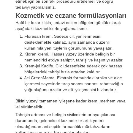
etmek için bir sonraki prosedürü ertelemeli ve doğru
tedaviyi yapmalısınız.
Kozmetik ve eczane formülasyonları
Hafif bir kızarıklıkla, tedavi edilen bölgeleri günlük olarak
aşağıdaki kozmetiklerle yağlamalısınız:
Floresan krem. Sadece cilt yenilenmesini
desteklemekle kalmaz, aynı zamanda düzenli
kullanımla yeni tüylerin görünümünü yavaşlatır.
Kloran kremi. Hassas yüzey üzerinde belirgin bir
nemlendirici etkiye sahiptir, tahrişi ve kaşıntıyı azaltır.
Krem-jel Kadife. Cildi dezenfekte ederek çok hassas
bölgelerdeki tahrişi hızla ortadan kaldırır.
Jel GreenMama. Ekstrakt formundaki arnika ve aloe
içermesi sayesinde tıraş seansı sonrası rahatsızlığın
yoğunluğunu azaltır ve cilt iyileşmesini hızlandırır.
Bikini yüzeyi tamamen iyileşene kadar krem, merhem veya
jel sürülmelidir.
Tahrişin artması ve belirgin sivilcelerin ortaya çıkması
durumunda, geleneksel kozmetikler artık yeterli
olmadığından antiseptik farmasötik müstahzarların
kullanılması gerekir. En popüler olanlar: