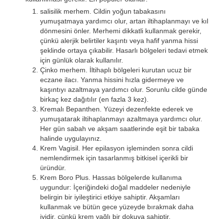
salisilik merhem. Cildin yoğun tabakasını
yumuşatmaya yardımcı olur, artan iltihaplanmayı ve kıl
dönmesini önler. Merhemi dikkatli kullanmak gerekir,
çünkü alerjik belirtiler kaşıntı veya hafif yanma hissi
şeklinde ortaya çıkabilir. Hasarlı bölgeleri tedavi etmek
için günlük olarak kullanılır.
Çinko merhem. İltihaplı bölgeleri kurutan ucuz bir
eczane ilacı. Yanma hissini hızla gidermeye ve
kaşıntıyı azaltmaya yardımcı olur. Sorunlu cilde günde
birkaç kez dağıtılır (en fazla 3 kez).
Kremalı Bepanthen. Yüzeyi dezenfekte ederek ve
yumuşatarak iltihaplanmayı azaltmaya yardımcı olur.
Her gün sabah ve akşam saatlerinde eşit bir tabaka
halinde uygulayınız.
Krem Vagisil. Her epilasyon işleminden sonra cildi
nemlendirmek için tasarlanmış bitkisel içerikli bir
üründür.
Krem Boro Plus. Hassas bölgelerde kullanıma
uygundur: İçeriğindeki doğal maddeler nedeniyle
belirgin bir iyileştirici etkiye sahiptir. Akşamları
kullanmak ve bütün gece yüzeyde bırakmak daha
iyidir, çünkü krem ​​yağlı bir dokuya sahiptir.