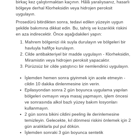
birkaç kez çalıştırmaktan kaçının. Hâlâ yaralıysanız, hasarlı
bölgeye derhal Klorheksidin veya hidrojen peroksit
uygulayın.
Prosedürü bitirdikten sonra, tedavi edilen yüzeyin uygun
şekilde bakımına dikkat edin. Bu, tahriş ve kızarıklık riskini
en aza indirecektir. Önce aşağıdakileri yapın:
Mahrem bölgenizi ılık suyla durulayın ve bölgeleri bir
havluyla hafifçe kurulayın.
Cilde antibakteriyel bir madde uygulayın - Klorheksidin,
Miramistin veya hidrojen peroksit yapacaktır.
Pürüzsüz bir cilde yatıştırıcı bir nemlendirici uygulayın.
İşlemden hemen sonra giyinmek için acele etmeyin -
cildin 10 dakika dinlenmesine izin verin.
Epilasyondan sonra 2 gün boyunca uygulama yapılan
bölgeleri ovmayın veya masaj yapmayın, işlem öncesi
ve sonrasında alkol bazlı yüzey bakım losyonları
kullanmayın.
2 gün sonra bikini cildini peeling ile derinlemesine
temizleyin. Gelecekte, kıl dönmesi riskini önlemek için 2
gün aralıklarla pul pul dökün.
İşlemden sonraki 3 gün boyunca sentetik