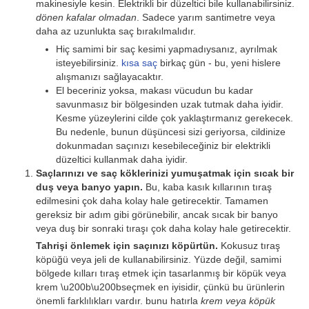
makinesiyle kesin. Elektrikli bir düzeltici bile kullanabilirsiniz.
dönen kafalar olmadan
. Sadece yarım santimetre veya
daha az uzunlukta saç bırakılmalıdır.
Hiç samimi bir saç kesimi yapmadıysanız, ayrılmak
isteyebilirsiniz.
kısa saç
birkaç gün - bu, yeni hislere
alışmanızı sağlayacaktır.
El beceriniz yoksa, makası vücudun bu kadar
savunmasız bir bölgesinden uzak tutmak daha iyidir.
Kesme yüzeylerini cilde çok yaklaştırmanız gerekecek.
Bu nedenle, bunun düşüncesi sizi geriyorsa, cildinize
dokunmadan saçınızı kesebileceğiniz bir elektrikli
düzeltici kullanmak daha iyidir.
Saçlarınızı ve saç köklerinizi yumuşatmak için sıcak bir
duş veya banyo yapın.
Bu, kaba kasık kıllarının tıraş
edilmesini çok daha kolay hale getirecektir. Tamamen
gereksiz bir adım gibi görünebilir, ancak sıcak bir banyo
veya duş bir sonraki tıraşı çok daha kolay hale getirecektir.
Tahrişi önlemek için saçınızı köpürtün.
Kokusuz tıraş
köpüğü veya jeli de kullanabilirsiniz. Yüzde değil, samimi
bölgede kılları tıraş etmek için tasarlanmış bir köpük veya
krem ​​\u200b\u200bseçmek en iyisidir, çünkü bu ürünlerin
önemli farklılıkları vardır. bunu hatırla
krem veya köpük