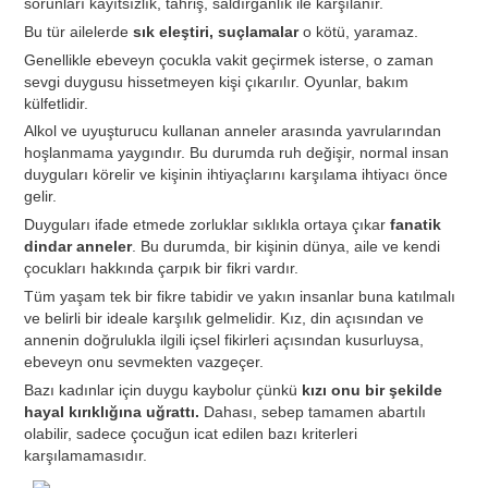
sorunları kayıtsızlık, tahriş, saldırganlık ile karşılanır.
Bu tür ailelerde
sık eleştiri, suçlamalar
o kötü, yaramaz.
Genellikle ebeveyn çocukla vakit geçirmek isterse, o zaman
sevgi duygusu hissetmeyen kişi çıkarılır. Oyunlar, bakım
külfetlidir.
Alkol ve uyuşturucu kullanan anneler arasında yavrularından
hoşlanmama yaygındır. Bu durumda ruh değişir, normal insan
duyguları körelir ve kişinin ihtiyaçlarını karşılama ihtiyacı önce
gelir.
Duyguları ifade etmede zorluklar sıklıkla ortaya çıkar
fanatik
dindar anneler
. Bu durumda, bir kişinin dünya, aile ve kendi
çocukları hakkında çarpık bir fikri vardır.
Tüm yaşam tek bir fikre tabidir ve yakın insanlar buna katılmalı
ve belirli bir ideale karşılık gelmelidir. Kız, din açısından ve
annenin doğrulukla ilgili içsel fikirleri açısından kusurluysa,
ebeveyn onu sevmekten vazgeçer.
Bazı kadınlar için duygu kaybolur çünkü
kızı onu bir şekilde
hayal kırıklığına uğrattı.
Dahası, sebep tamamen abartılı
olabilir, sadece çocuğun icat edilen bazı kriterleri
karşılamamasıdır.