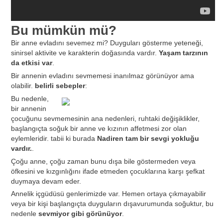
Bu mümkün mü?
Bir anne evladını sevemez mi? Duyguları gösterme yeteneği,
sinirsel aktivite ve karakterin doğasında vardır.
Yaşam tarzının
da etkisi var
.
Bir annenin evladını sevmemesi inanılmaz görünüyor ama
olabilir.
belirli sebepler
:
Bu nedenle,
bir annenin
çocuğunu sevmemesinin ana nedenleri, ruhtaki değişiklikler,
başlangıçta soğuk bir anne ve kızının affetmesi zor olan
eylemleridir. tabii ki burada
Nadiren tam bir sevgi yokluğu
vardır.
.
Çoğu anne, çoğu zaman bunu dışa bile göstermeden veya
öfkesini ve kızgınlığını ifade etmeden çocuklarına karşı şefkat
duymaya devam eder.
Annelik içgüdüsü genlerimizde var. Hemen ortaya çıkmayabilir
veya bir kişi başlangıçta duyguların dışavurumunda soğuktur, bu
nedenle
sevmiyor gibi görünüyor
.