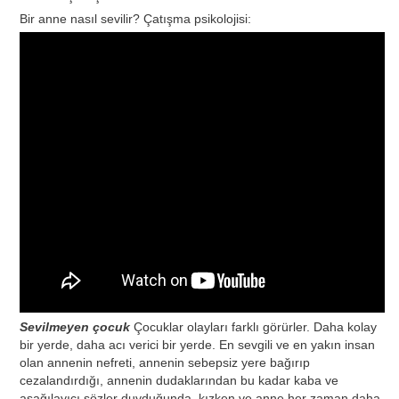
Bir anne nasıl sevilir? Çatışma psikolojisi:
Sevilmeyen çocuk
Çocuklar olayları farklı görürler. Daha kolay
bir yerde, daha acı verici bir yerde. En sevgili ve en yakın insan
olan annenin nefreti, annenin sebepsiz yere bağırıp
cezalandırdığı, annenin dudaklarından bu kadar kaba ve
aşağılayıcı sözler duyduğunda, kızken ve anne her zaman daha