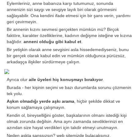
Eylemleriniz, anne babanıza karşı tutumunuz, sonunda
annenizin sizi saygı ve sevgiye layık biri olarak görmesini
sağlayabilir. Ona kendini ifade etmesi için bir şans verin, yardımı
geri çevirmeyin.
Bir annenin kızını sevmesi gerçekten mümkün mü? Birçok
faktöre, karakter özelliklerine, kadının değişme isteğine ve kızına
bağlıdır.
anneni olduğu gibi kabul et
.
Bir yetişkin olarak anne sevgisini asla hissedemediyseniz, bunu
bir gerçek olarak kabul edin ve mümkün olduğunca pürüzsüz,
arkadaşça ilişkiler sürdürmeye çalışın.
Ayrıca olur
aile üyeleri hiç konuşmayı bırakıyor
.
Burada - her kişinin seçimi ve bazı durumlarda sorunu çözmenin
tek yolu.
Aşkın olmadığı yerde aşkı arama
, hiçbir şekilde dikkat ve
konum sağlamaya çalışmayın.
Kendin ol, bireyselliğini göster, başkalarının olmanı istediği kişi
olmak zorunda değilsin. Ama aynı zamanda sevdiklerinizi en
azından size hayat verdikleri için takdir etmeyi unutmayın.
Neden aşkta şanssızsın? web sitemizde bulacaksınız.