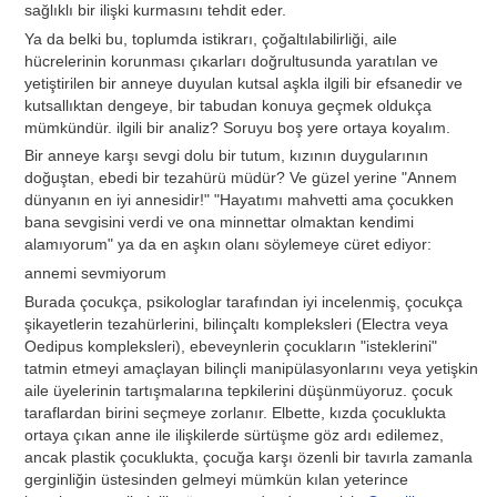
sağlıklı bir ilişki kurmasını tehdit eder.
Ya da belki bu, toplumda istikrarı, çoğaltılabilirliği, aile
hücrelerinin korunması çıkarları doğrultusunda yaratılan ve
yetiştirilen bir anneye duyulan kutsal aşkla ilgili bir efsanedir ve
kutsallıktan dengeye, bir tabudan konuya geçmek oldukça
mümkündür. ilgili bir analiz? Soruyu boş yere ortaya koyalım.
Bir anneye karşı sevgi dolu bir tutum, kızının duygularının
doğuştan, ebedi bir tezahürü müdür? Ve güzel yerine "Annem
dünyanın en iyi annesidir!" "Hayatımı mahvetti ama çocukken
bana sevgisini verdi ve ona minnettar olmaktan kendimi
alamıyorum" ya da en aşkın olanı söylemeye cüret ediyor:
annemi sevmiyorum
Burada çocukça, psikologlar tarafından iyi incelenmiş, çocukça
şikayetlerin tezahürlerini, bilinçaltı kompleksleri (Electra veya
Oedipus kompleksleri), ebeveynlerin çocukların "isteklerini"
tatmin etmeyi amaçlayan bilinçli manipülasyonlarını veya yetişkin
aile üyelerinin tartışmalarına tepkilerini düşünmüyoruz. çocuk
taraflardan birini seçmeye zorlanır. Elbette, kızda çocuklukta
ortaya çıkan anne ile ilişkilerde sürtüşme göz ardı edilemez,
ancak plastik çocuklukta, çocuğa karşı özenli bir tavırla zamanla
gerginliğin üstesinden gelmeyi mümkün kılan yeterince