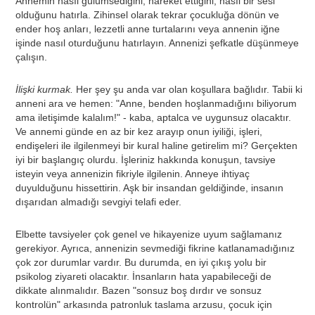
Annemin nasıl gülümsediğini, hareket ettiğini, nasıl bir sesi
olduğunu hatırla. Zihinsel olarak tekrar çocukluğa dönün ve
ender hoş anları, lezzetli anne turtalarını veya annenin iğne
işinde nasıl oturduğunu hatırlayın. Annenizi şefkatle düşünmeye
çalışın.
İlişki kurmak.
Her şey şu anda var olan koşullara bağlıdır. Tabii ki
anneni ara ve hemen: "Anne, benden hoşlanmadığını biliyorum
ama iletişimde kalalım!" - kaba, aptalca ve uygunsuz olacaktır.
Ve annemi günde en az bir kez arayıp onun iyiliği, işleri,
endişeleri ile ilgilenmeyi bir kural haline getirelim mi? Gerçekten
iyi bir başlangıç ​​olurdu. İşleriniz hakkında konuşun, tavsiye
isteyin veya annenizin fikriyle ilgilenin. Anneye ihtiyaç
duyulduğunu hissettirin. Aşk bir insandan geldiğinde, insanın
dışarıdan almadığı sevgiyi telafi eder.
Elbette tavsiyeler çok genel ve hikayenize uyum sağlamanız
gerekiyor. Ayrıca, annenizin sevmediği fikrine katlanamadığınız
çok zor durumlar vardır. Bu durumda, en iyi çıkış yolu bir
psikolog ziyareti olacaktır. İnsanların hata yapabileceği de
dikkate alınmalıdır. Bazen "sonsuz boş dırdır ve sonsuz
kontrolün" arkasında patronluk taslama arzusu, çocuk için