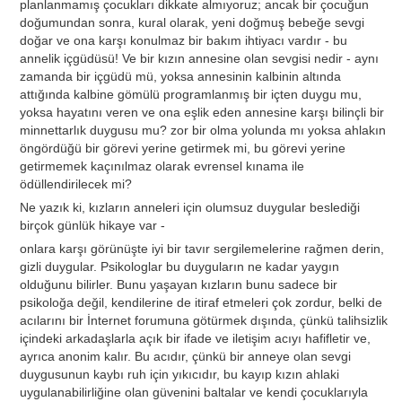
planlanmamış çocukları dikkate almıyoruz; ancak bir çocuğun
doğumundan sonra, kural olarak, yeni doğmuş bebeğe sevgi
doğar ve ona karşı konulmaz bir bakım ihtiyacı vardır - bu
annelik içgüdüsü! Ve bir kızın annesine olan sevgisi nedir - aynı
zamanda bir içgüdü mü, yoksa annesinin kalbinin altında
attığında kalbine gömülü programlanmış bir içten duygu mu,
yoksa hayatını veren ve ona eşlik eden annesine karşı bilinçli bir
minnettarlık duygusu mu? zor bir olma yolunda mı yoksa ahlakın
öngördüğü bir görevi yerine getirmek mi, bu görevi yerine
getirmemek kaçınılmaz olarak evrensel kınama ile
ödüllendirilecek mi?
Ne yazık ki, kızların anneleri için olumsuz duygular beslediği
birçok günlük hikaye var -
onlara karşı görünüşte iyi bir tavır sergilemelerine rağmen derin,
gizli duygular. Psikologlar bu duyguların ne kadar yaygın
olduğunu bilirler. Bunu yaşayan kızların bunu sadece bir
psikoloğa değil, kendilerine de itiraf etmeleri çok zordur, belki de
acılarını bir İnternet forumuna götürmek dışında, çünkü talihsizlik
içindeki arkadaşlarla açık bir ifade ve iletişim acıyı hafifletir ve,
ayrıca anonim kalır. Bu acıdır, çünkü bir anneye olan sevgi
duygusunun kaybı ruh için yıkıcıdır, bu kayıp kızın ahlaki
uygulanabilirliğine olan güvenini baltalar ve kendi çocuklarıyla