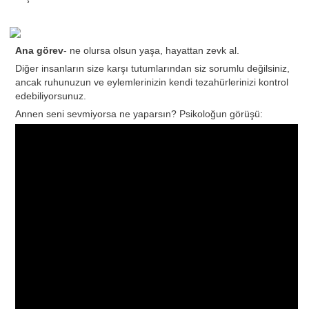
Ana görev
- ne olursa olsun yaşa, hayattan zevk al.
Diğer insanların size karşı tutumlarından siz sorumlu değilsiniz,
ancak ruhunuzun ve eylemlerinizin kendi tezahürlerinizi kontrol
edebiliyorsunuz.
Annen seni sevmiyorsa ne yaparsın? Psikoloğun görüşü: