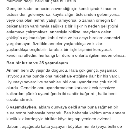
mümkün değil. Belki bir çare bulursun.
Genç bir kadın annesini sevmediği için kendi içindeki acının
üstesinden gelemiyorsa, kayıtsızlığın üstesinden gelemiyorsa
veya ona olan nefreti yatıştıramıyorsa, o zaman örneğin bir
psikanalistin yardımıyla sağlıksız bir ilişkinin neden geliştiğini
anlamaya çalışmalıyız. annesiyle birlikte, meydana gelen
çöküşün aşılmazlığını kabul edin ve bu acıyı bırakın: annenizi
yargılamayın, özellikle anneler yaşlandıkça ve kızları
yaşlandıkça erişilebilir, tarafsız bir ilişki biçimini koruyarak
kendinizi affedin. herhangi bir durum onlarla ilgilenmeden olmaz.
Ben bir kızım ve 25 yaşındayım.
Annem beni 20 yaşında doğurdu. Hâlâ çok gençti, yaşamak
istiyordu ama bunda ona müdahale ettiğime dair bir his vardı.
Uyumayı severdi ve sabahları biri onu uyandırırsa çok sinirli
olurdu. Genelde onu uyandırmaktan korkarak çok sessizce
kalkardım çünkü uyandığında iki saattir bağırırdı, hatta beni
cezalandırırdı.
6 yaşımdayken,
ablam dünyaya geldi ama buna rağmen bir
süre sonra babasıyla boşandı. Ben babamla kaldım ama annem
küçük kız kardeşiyle birlikte köye taşınıp yeniden evlendi.
Babam, aşağıdaki katta yaşayan büyükannemle (veya belki de