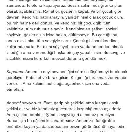
zamanda. Telefonu kapatıyoruz. Sessiz sakin müziği arka plan
olarak açabilirsiniz. Rahat ol, gözlerini kapat. Ve bir çocuk gibi
davran. Kendinizi hatırlamayın, yani zihinsel olarak çocuk olun,
bu ruh haline geri dönün. Ve kendinizi bir çocuk gibi tüm
kalbinizle, tüm ruhunuzla sevin. Kendinize en şefkatli sözleri
söyleyin, gözlerinizin içine bakın, gülümseyin. Bu çocuğu şu
anda eksik olan tüm sevgiyle sarın. Çocuk gibi sarıl kendine,
kollarında salla. Bir ninni söyleyebilirsin ya da annenden almak
istediğin ama veremediği başka bir şey yapabilirsin. Bu sevgi ve
sıcaklık hissini korurken mevcut duruma geri dönmek.
Kapatma.
Annemin neyi sevmediğini sürekli düşünmeyi bırakmak
gerekiyor. Kabul et ve bırak gitsin. Kızgınlığı bırakmak zor ve acı
vericidir. Ama kalbini mutluluğa açabilmek için ona veda
etmelisin.
Annemi seviyorum.
Evet, garip bir şekilde, ama kızgınlık aşk
şeklini alır ve biz kendimiz gücenerek kızgınlığımıza aşk deriz.
Ama çoktan bıraktık. Şimdi sevgiyi içeri almamız gerekiyor.
Bunun için bu eğitimi kullanabilirsiniz. Annenizin fotoğrafını
önünüze koyun ya da sadece annenizin görüntüsünü hayal edin.