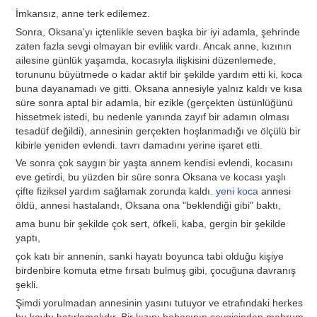
İmkansız, anne terk edilemez.
Sonra, Oksana'yı içtenlikle seven başka bir iyi adamla, şehrinde
zaten fazla sevgi olmayan bir evlilik vardı. Ancak anne, kızının
ailesine günlük yaşamda, kocasıyla ilişkisini düzenlemede,
torununu büyütmede o kadar aktif bir şekilde yardım etti ki, koca
buna dayanamadı ve gitti. Oksana annesiyle yalnız kaldı ve kısa
süre sonra aptal bir adamla, bir ezikle (gerçekten üstünlüğünü
hissetmek istedi, bu nedenle yanında zayıf bir adamın olması
tesadüf değildi), annesinin gerçekten hoşlanmadığı ve ölçülü bir
kibirle yeniden evlendi. tavrı damadını yerine işaret etti.
Ve sonra çok saygın bir yaşta annem kendisi evlendi, kocasını
eve getirdi, bu yüzden bir süre sonra Oksana ve kocası yaşlı
çifte fiziksel yardım sağlamak zorunda kaldı.
yeni koca
annesi
öldü, annesi hastalandı, Oksana ona "beklendiği gibi" baktı,
ama bunu bir şekilde çok sert, öfkeli, kaba, gergin bir şekilde
yaptı,
çok katı bir annenin, sanki hayatı boyunca tabi olduğu kişiye
birdenbire komuta etme fırsatı bulmuş gibi, çocuğuna davranış
şekli.
Şimdi yorulmadan annesinin yasını tutuyor ve etrafındaki herkes
bu kaybı hatırlamalıdır. Bir kızını babasının sevgisinden mahrum