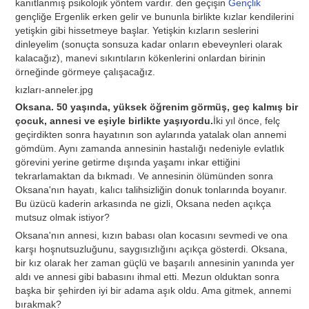
kanıtlanmış psikolojik yöntem vardır. den geçişin
Gençlik
gençliğe Ergenlik erken gelir ve bununla birlikte kızlar kendilerini
yetişkin gibi hissetmeye başlar. Yetişkin kızların seslerini
dinleyelim (sonuçta sonsuza kadar onların ebeveynleri olarak
kalacağız), manevi sıkıntıların kökenlerini onlardan birinin
örneğinde görmeye çalışacağız.
kızları-anneler.jpg
Oksana. 50 yaşında, yüksek öğrenim görmüş, geç kalmış bir
çocuk, annesi ve eşiyle birlikte yaşıyordu.
İki yıl önce, felç
geçirdikten sonra hayatının son aylarında yatalak olan annemi
gömdüm. Aynı zamanda annesinin hastalığı nedeniyle evlatlık
görevini yerine getirme dışında yaşamı inkar ettiğini
tekrarlamaktan da bıkmadı. Ve annesinin ölümünden sonra
Oksana'nın hayatı, kalıcı talihsizliğin donuk tonlarında boyanır.
Bu üzücü kaderin arkasında ne gizli, Oksana neden açıkça
mutsuz olmak istiyor?
Oksana'nın annesi, kızın babası olan kocasını sevmedi ve ona
karşı hoşnutsuzluğunu, saygısızlığını açıkça gösterdi. Oksana,
bir kız olarak her zaman güçlü ve başarılı annesinin yanında yer
aldı ve annesi gibi babasını ihmal etti. Mezun olduktan sonra
başka bir şehirden iyi bir adama aşık oldu. Ama gitmek, annemi
bırakmak?