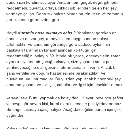
bunun için kendini suçluyor. Ama annem guguk değil, gitmedi,
reddetmedi, büyüttü, ortaya çıktığı gibi elinden gelen her şeyi
vermeye çalıştı. Daha sık haksız olmasına izin verin ve zamanın
geri kalanını görmezden gelin.
Haydi
durumla başa çıkmaya çalış
? Yapılması gereken en
önemli ve en zor şey, anneyi özlem duygusundan dolayı
affetmektir. Ve annemin görünüşe göre sadece eyleminin
başkaları tarafından kınanmasından korktuğu için
reddetmediğini anlayın. Ve içinde bir yerde, ebeveynlerin zaten
aynı cinsiyetten bir çocuğu olsaydı, size yaşama şansı pek
verilmeyeceğine dair güvenin oturmasına izin verin. Ancak bir
şans verdiler ve doğum hastanesinde bırakmadılar. Ve
büyüdüm. Ve umursadılar. Bu yüzden yapılacak bir sonraki şey,
anneme yaşamı ve evi için, çabaları ve ilgisi için teşekkür etmek.
kendini sev
. Bunu yapmak da kolay değil. Hayatı boyunca şefkat
ve sevgi görmeyen kişi, kural olarak kendine pek iyi davranmaz.
Bu engeli aşmaya çalışmalıyız. Aşağıdaki eğitim bunun için çok
uygundur.
Yalnız olduğunuz ve kimsenin müdahale edemeyeceği bir