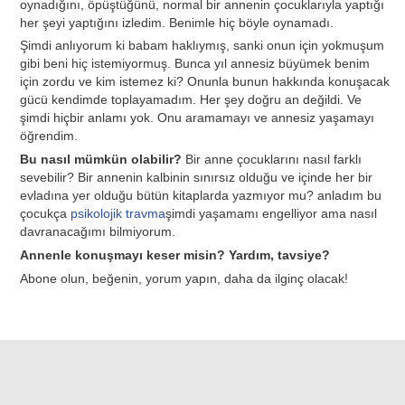
oynadığını, öpüştüğünü, normal bir annenin çocuklarıyla yaptığı
her şeyi yaptığını izledim. Benimle hiç böyle oynamadı.
Şimdi anlıyorum ki babam haklıymış, sanki onun için yokmuşum
gibi beni hiç istemiyormuş. Bunca yıl annesiz büyümek benim
için zordu ve kim istemez ki? Onunla bunun hakkında konuşacak
gücü kendimde toplayamadım. Her şey doğru an değildi. Ve
şimdi hiçbir anlamı yok. Onu aramamayı ve annesiz yaşamayı
öğrendim.
Bu nasıl mümkün olabilir?
Bir anne çocuklarını nasıl farklı
sevebilir? Bir annenin kalbinin sınırsız olduğu ve içinde her bir
evladına yer olduğu bütün kitaplarda yazmıyor mu? anladım bu
çocukça
psikolojik travma
şimdi yaşamamı engelliyor ama nasıl
davranacağımı bilmiyorum.
Annenle konuşmayı keser misin? Yardım, tavsiye?
Abone olun, beğenin, yorum yapın, daha da ilginç olacak!
İlgili Makaleler: