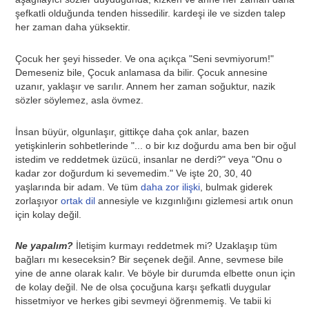
şefkatli olduğunda tenden hissedilir. kardeşi ile ve sizden talep
her zaman daha yüksektir.
Çocuk her şeyi hisseder. Ve ona açıkça "Seni sevmiyorum!"
Demeseniz bile, Çocuk anlamasa da bilir. Çocuk annesine
uzanır, yaklaşır ve sarılır. Annem her zaman soğuktur, nazik
sözler söylemez, asla övmez.
İnsan büyür, olgunlaşır, gittikçe daha çok anlar, bazen
yetişkinlerin sohbetlerinde "... o bir kız doğurdu ama ben bir oğul
istedim ve reddetmek üzücü, insanlar ne derdi?" veya "Onu o
kadar zor doğurdum ki sevemedim." Ve işte 20, 30, 40
yaşlarında bir adam. Ve tüm
daha zor ilişki
, bulmak giderek
zorlaşıyor
ortak dil
annesiyle ve kızgınlığını gizlemesi artık onun
için kolay değil.
Ne yapalım?
İletişim kurmayı reddetmek mi? Uzaklaşıp tüm
bağları mı keseceksin? Bir seçenek değil. Anne, sevmese bile
yine de anne olarak kalır. Ve böyle bir durumda elbette onun için
de kolay değil. Ne de olsa çocuğuna karşı şefkatli duygular
hissetmiyor ve herkes gibi sevmeyi öğrenmemiş. Ve tabii ki