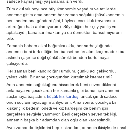
sadece kaynaşmış) yaşamama izin verdi.
Tüm okul yılı boyunca büyükannemle yaşadım ve tatillerde
anneme gittim ama annem her zaman soğuktu (büyükannemin
beni neden ona gönderdiğini, böylece çocukluk travmasını
artırdığını hala anlamıyorum). Söylediğim her şey yanlış ve
aptalcaydı, bana sarılmaktan ya da öpmekten bahsetmiyorum
bile.
Zamanla babam alkol bağımlısı oldu, her sarhoşluğunda
annemin beni terk ettiğinden bahsetme fırsatını kaçırmadı ki bu
aslında şaşırtıcı değil çünkü sürekli benden kurtulmaya
çalışıyordu.
Her zaman beni kandırdığını umdum, çünkü acı çekiyordu,
yalnız kaldı. Bir anne çocuğundan kurtulmak istemez mi?
Ama annemin soğukluğunu hissederek beni sevmediklerini
anlamaya ve çocuklarda her zamanki gibi bunun için annemi
suçlamaya başladım.
küçük kız kardeş
, ancak şimdi sadece
onun suçlanmayacağını anlıyorum. Ama sonra, çocukça bir
kıskançlık bedelini ödedi ve kız kardeşim de benim için
gerçekten sevgiyle yanmıyor. Beni gerçekten seven tek kişi,
annemin başka bir adamdan olan oğlu olan kardeşimdir.
Aynı zamanda ilişkilerini hep kıskandım, annenin ikisiyle de nasıl