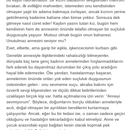
bırakan, ilk evliliğini mahveden, istemeden onu kendisinden
olmayan yaşlı bir adama bakmaya zorlayan, ancak kızının yerine
getirilmemiş kaderine bahane olan kimse yoktur. Sonsuza dek
gitmeye nasıl cüret eder! Kaybın yasını tutan kız, bugün hem
kendisinin hem de annesinin önünde telafisi olmayan bir suçluluk
duygusuyla yaşıyor. Mutsuz olmak bugün onun bahanesi.
Unutulmaz annesini seviyor mu?
Evet, elbette, ama garip bir aşkla, işkencecisinin kurbanı gibi.
Genelde annesiyle ilişkilerindeki rahatsızlığı bilmeyenler,
dünyada kaç tane genç kadının annelerinden hoşlanmadıklarını
fark ederek bu dayanılmaz durumdan bir çıkış yolu aradığını
hayal bile edemezler. Öte yandan, hastalanmayı başaran,
annelerinin önünde onları yok eden suçluluk duygusunun
üstesinden gelen - onu sevmeme suçu, akraba bakımı için
özverili sevgi klişesinden ve ölçülü dikkat belirtilerinden
uzaklaşan birçok kişi var. hatta açılmalarına izin verin: "Anneyi
sevmiyorum". Böylece, doğumlarını borçlu oldukları anneleriyle
acılı, doğal olmayan bir ayrılıktan kendilerini kurtarmaya
çalışıyorlar. Ancak, eğer bu bir tedavi ise, o zaman sadece geçici
olduğunu ve hastalığın tekrarladığını kabul etmeliyiz. Anne ve
çocuk arasındaki eşsiz bağdan kesin olarak kopmak pek