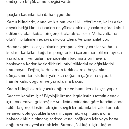
endişe ve büyük anne sevgisi vardır.
İpuçları kadınlar için daha uygundur.
Kamu bilincinde, anne ve kızının karşılıklı, çözülmez, kalıcı aşka
dayalı birliği fikri, istisnaları en yüksek ahlaki yasalara göre kabul
edilemez olan kutsal bir gerçek olarak var olur. Ve hayatta ne
olur? Tıp bilimleri adayı psikolog Elena Verzina anlatıyor.
Homo sapiens - dişi aslanlar, şempanzeler, yunuslar ve hatta
kuşlar - kartallar, kuğular, penguenleri içeren memelilerin ayrıca
yavrularını, yunusları, penguenleri bağımsız bir hayata
başlayana kadar beslediklerini, büyüttüklerini ve eğittiklerini
unutmayın. Doğru, kadınlardan farklı olarak, hayvanlar
dünyasının temsilcileri, yalnızca doğanın çağrısına uyarak
hamile kalır, doğurur ve yavrularına bakar.
Kadın bilinçli olarak çocuk doğurur ve bunu kendisi için yapar.
Sadece kendim için! Biyolojik üreme içgüdüsünü tatmin etmek
için; medeniyet geleneğine ve dinin emirlerine göre kendini anne
rolünde gerçekleştirmek için; sevgili bir adamla bir aile kurmak
ve sevgi dolu çocuklarla çevrili yaşamak; yaşlılığında ona
bakacak birinin olması; sadece kendi sağlıkları için veya hatta
doğum sermayesi almak için. Burada, "olduğu" için doğan