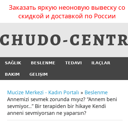
Заказать яркую неоновую вывеску со
скидкой и доставкой по России
SAĞLIK
BESLENME
TEDAVI
ILAÇLAR
BAKIM
GELIŞIM
Mucize Merkezi - Kadın Portalı
»
Beslenme
Annemizi sevmek zorunda mıyız? “Annem beni
sevmiyor…” Bir terapiden bir hikaye Kendi
anneni sevmiyorsan ne yaparsın?