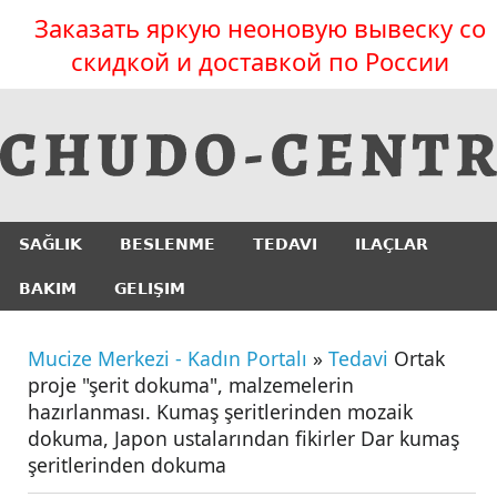
Заказать яркую неоновую вывеску со
скидкой и доставкой по России
SAĞLIK
BESLENME
TEDAVI
ILAÇLAR
BAKIM
GELIŞIM
Mucize Merkezi - Kadın Portalı
»
Tedavi
Ortak
proje "şerit dokuma", malzemelerin
hazırlanması. Kumaş şeritlerinden mozaik
dokuma, Japon ustalarından fikirler Dar kumaş
şeritlerinden dokuma