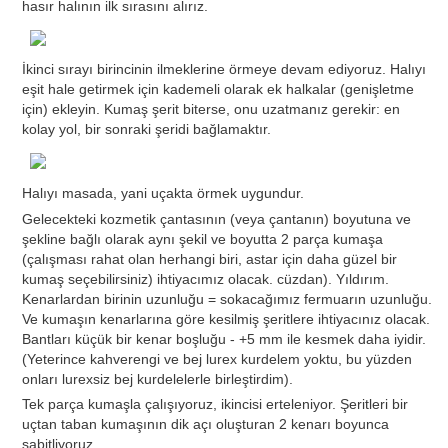
hasır halının ilk sırasını alırız.
İkinci sırayı birincinin ilmeklerine örmeye devam ediyoruz. Halıyı
eşit hale getirmek için kademeli olarak ek halkalar (genişletme
için) ekleyin. Kumaş şerit biterse, onu uzatmanız gerekir: en
kolay yol, bir sonraki şeridi bağlamaktır.
Halıyı masada, yani uçakta örmek uygundur.
Gelecekteki kozmetik çantasının (veya çantanın) boyutuna ve
şekline bağlı olarak aynı şekil ve boyutta 2 parça kumaşa
(çalışması rahat olan herhangi biri, astar için daha güzel bir
kumaş seçebilirsiniz) ihtiyacımız olacak. cüzdan). Yıldırım.
Kenarlardan birinin uzunluğu = sokacağımız fermuarın uzunluğu.
Ve kumaşın kenarlarına göre kesilmiş şeritlere ihtiyacınız olacak.
Bantları küçük bir kenar boşluğu - +5 mm ile kesmek daha iyidir.
(Yeterince kahverengi ve bej lurex kurdelem yoktu, bu yüzden
onları lurexsiz bej kurdelelerle birleştirdim).
Tek parça kumaşla çalışıyoruz, ikincisi erteleniyor. Şeritleri bir
uçtan taban kumaşının dik açı oluşturan 2 kenarı boyunca
sabitliyoruz.