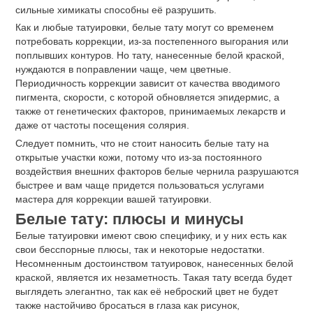
сильные химикаты способны её разрушить.
Как и любые татуировки, белые тату могут со временем
потребовать коррекции, из-за постепенного выгорания или
поплывших контуров. Но тату, нанесенные белой краской,
нуждаются в поправлении чаще, чем цветные.
Периодичность коррекции зависит от качества вводимого
пигмента, скорости, с которой обновляется эпидермис, а
также от генетических факторов, принимаемых лекарств и
даже от частоты посещения солярия.
Следует помнить, что не стоит наносить белые тату на
открытые участки кожи, потому что из-за постоянного
воздействия внешних факторов белые чернила разрушаются
быстрее и вам чаще придется пользоваться услугами
мастера для коррекции вашей татуировки.
Белые тату: плюсы и минусы
Белые татуировки имеют свою специфику, и у них есть как
свои бесспорные плюсы, так и некоторые недостатки.
Несомненным достоинством татуировок, нанесенных белой
краской, является их незаметность. Такая тату всегда будет
выглядеть элегантно, так как её неброский цвет не будет
также настойчиво бросаться в глаза как рисунок,