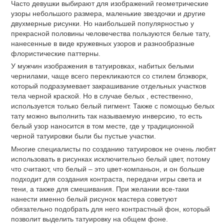
Часто девушки выбирают для изображений геометрические
узоры небольшого размера, маленькие звездочки и другие
двухмерные рисунки. Но наибольшей популярностью у
прекрасной половины человечества пользуются белые тату,
нанесенные в виде кружевных узоров и разнообразные
флористические паттерны.
У мужчин изображения в татуировках, набитых белыми
чернилами, чаще всего перекликаются со стилем блэкворк,
который подразумевает закрашивание отдельных участков
тела черной краской. Но в случае белых , естественно,
используется только белый пигмент. Также с помощью белых
тату можно выполнить так называемую инверсию, то есть
белый узор наносится в том месте, где у традиционной
черной татуировки были бы пустые участки.
Многие специалисты по созданию татуировок не очень любят
использовать в рисунках исключительно белый цвет, потому
что считают, что белый – это цвет-компаньон, и он больше
подходит для создания контраста, передачи игры света и
тени, а также для смешивания. При желании все-таки
нанести именно белый рисунок мастера советуют
обязательно подобрать для него контрастный фон, который
позволит выделить татуировку на общем фоне.