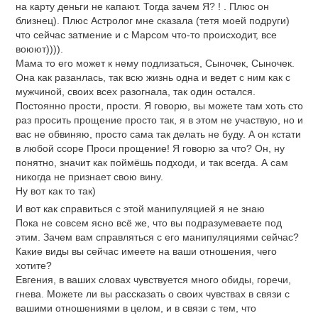
на карту деньги не капают. Тогда зачем Я? ! . Плюс он
близнец). Плюс Астролог мне сказала (тетя моей подруги)
что сейчас затмение и с Марсом что-то происходит, все
воюют)))).
Мама то его может к нему подлизаться, Сыночек, Сыночек.
Она как разанлась, так всю жизнь одна и ведет с ним как с
мужчиной, своих всех разогнала, так один остался.
Постоянно прости, прости. Я говорю, вы можете там хоть сто
раз просить прощение просто так, я в этом не участвую, но и
вас не обвиняю, просто сама так делать не буду. А он кстати
в любой ссоре Проси прощение! Я говорю за что? Он, ну
понятно, значит как поймёшь подходи, и так всегда. А сам
никогда не признает свою вину.
Ну вот как то так)
И вот как справиться с этой манипуляцией я не знаю
Пока не совсем ясно всё же, что вы подразумеваете под
этим. Зачем вам справляться с его манипуляциями сейчас?
Какие виды вы сейчас имеете на ваши отношения, чего
хотите?
Евгения, в ваших словах чувствуется много обиды, горечи,
гнева. Можете ли вы рассказать о своих чувствах в связи с
вашими отношениями в целом, и в связи с тем, что