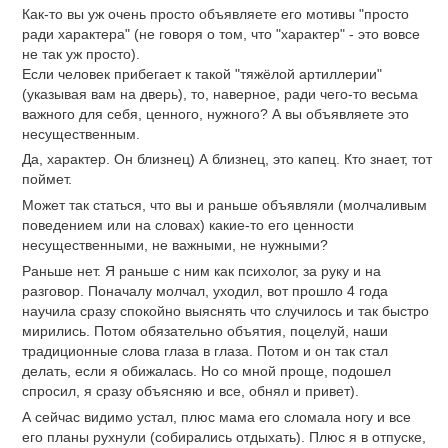
Как-то вы уж очень просто объявляете его мотивы "просто
ради характера" (не говоря о том, что "характер" - это вовсе
не так уж просто).
Если человек прибегает к такой "тяжёлой артиллерии"
(указывая вам на дверь), то, наверное, ради чего-то весьма
важного для себя, ценного, нужного? А вы объявляете это
несущественным.
Да, характер. Он близнец) А близнец, это капец. Кто знает, тот
поймет.
Может так статься, что вы и раньше объявляли (молчаливым
поведением или на словах) какие-то его ценности
несущественными, не важными, не нужными?
Раньше нет. Я раньше с ним как психолог, за руку и на
разговор. Поначалу молчал, уходил, вот прошло 4 года
научила сразу спокойно выяснять что случилось и так быстро
мирились. Потом обязательно объятия, поцелуй, наши
традиционные слова глаза в глаза. Потом и он так стал
делать, если я обижалась. Но со мной проще, подошел
спросил, я сразу объясняю и все, обнял и привет).
А сейчас видимо устал, плюс мама его сломала ногу и все
его планы рухнули (собирались отдыхать). Плюс я в отпуске,