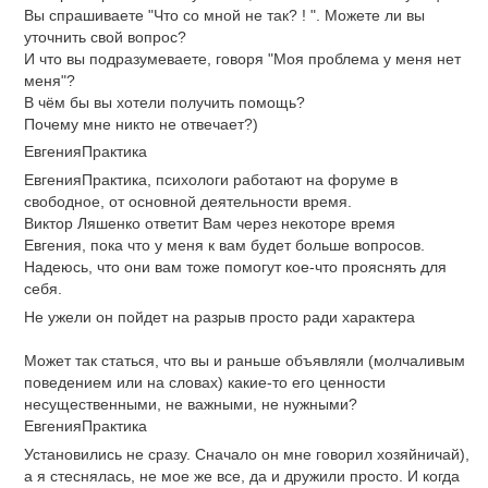
Вы спрашиваете "Что со мной не так? ! ". Можете ли вы
уточнить свой вопрос?
И что вы подразумеваете, говоря "Моя проблема у меня нет
меня"?
В чём бы вы хотели получить помощь?
Почему мне никто не отвечает?)
ЕвгенияПрактика
ЕвгенияПрактика, психологи работают на форуме в
свободное, от основной деятельности время.
Виктор Ляшенко ответит Вам через некоторе время
Евгения, пока что у меня к вам будет больше вопросов.
Надеюсь, что они вам тоже помогут кое-что прояснять для
себя.
Не ужели он пойдет на разрыв просто ради характера
Может так статься, что вы и раньше объявляли (молчаливым
поведением или на словах) какие-то его ценности
несущественными, не важными, не нужными?
ЕвгенияПрактика
Установились не сразу. Сначало он мне говорил хозяйничай),
а я стеснялась, не мое же все, да и дружили просто. И когда