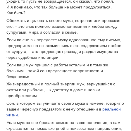
уходит, то пусть не возвращается, он сказал, что понял.
И я понимаю, что так больше не может продолжаться.
Как быть?
Обнимать и целовать своего мужа, встречая или провожая
его, – это знак полного взаимопонимания и любви между
супругами, мира и согласия в семье.
Если во сне вы передаете мужу адресованное ему письмо,
предварительно ознакомившись с его содержанием втайне
от супруга, – это предвещает развод и раздел имущества
через судебные инстанции.
Если ваш муж пришел с работы усталым и к тому же
больным – такой сон предвещает неприятности и
безденежье.
Жизнерадостный и полный энергии муж, вернувшийся с
охоты или рыбалки, – к достатку в доме и новым
приобретениям.
Сон, в котором вы уличаете своего мужа в измене, говорит о
вашем чересчур предвзятом к нему отношении в
реальной
жизни
.
Если муж во сне бросает семью на ваше попечение, а сам
скрывается на несколько дней в неизвестном направлении,