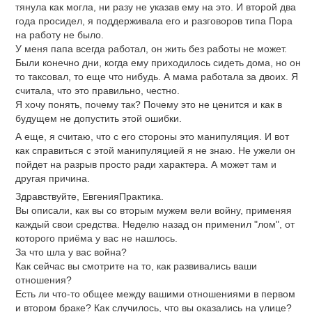
тянула как могла, ни разу не указав ему на это. И второй два
года просидел, я поддерживала его и разговоров типа Пора
на работу не было.
У меня папа всегда работал, он жить без работы не может.
Были конечно дни, когда ему приходилось сидеть дома, но он
то таксовал, то еще что нибудь. А мама работала за двоих. Я
считала, что это правильно, честно.
Я хочу понять, почему так? Почему это не ценится и как в
будущем не допустить этой ошибки.
А еще, я считаю, что с его стороны это манипуляция. И вот
как справиться с этой манипуляцией я не знаю. Не ужели он
пойдет на разрыв просто ради характера. А может там и
другая причина.
Здравствуйте, ЕвгенияПрактика.
Вы описали, как вы со вторым мужем вели войну, применяя
каждый свои средства. Неделю назад он применил "лом", от
которого приёма у вас не нашлось.
За что шла у вас война?
Как сейчас вы смотрите на то, как развивались ваши
отношения?
Есть ли что-то общее между вашими отношениями в первом
и втором браке? Как случилось, что вы оказались на улице?