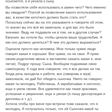
осыпается, а я уехала к сыну.
Вы позволяли себя использовать в замен чего? Чего именно
вы ожидали? Платой за позволение какого использования
вас, в качестве кого/чего должно было стать это?
Поскольку сейчас вы на это указываете и говорите об этом,
то значит вы это всё же замечали, и для вас это было
значимо. Виду не подавали ни в том, ни в другом случае?
Евгения, вы хотели бы, чтобы ценили ваше трудолюбие. А
как оно должно цениться? В чем это должно выражаться?
Оценили просто как человека. Мне только чужие люди
говорят какая я хорошая. Все чужие, но не свои. Я прям
своим родителям звоню и заставляю сказать какая я, мне
легче). Подруг прошу. Сына. Вообщем поднимаю свою
самооценку. 4 года мне говорили, что я все делаю ни так.
Когда речь заходила о работе, все (свекровь и муж)
замолкали, не дай бог обидеть сыночка. Никто не говорил,
какая ты молодец. Работаешь. А зарабатываю я неплохо,
еще и умом своим. Все удивляются как такая красивая,
успешная и уверенная, еще и умная (я пишу диссертации и
дипломы и т. д.).
Хотела чтобы про меня при встречи тоже сказали, что я
молодец. А получалось только, что ой Сыночек какой ты