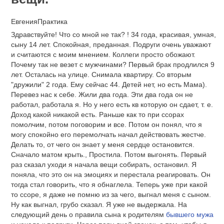
ЕвгенияПрактика
Здравствуйте! Что со мной не так? ! 34 года, красивая, умная,
сыну 14 лет. Спокойная, преданная. Подруги очень уважают
и считаются с моим мнением. Коллеги просто обожают.
Почему так не везет с мужчинами? Первый брак продлился 9
лет. Осталась на улице. Снимала квартиру. Со вторым
"дружили" 2 года. Ему сейчас 44. Детей нет, но есть Мама).
Перевез нас к себе. Жили два года. Эти два года он не
работал, работала я. Но у него есть кв которую он сдает, т. е.
Доход какой никакой есть. Раньше как то при ссорах
помолчим, потом поговорим и все. Потом он понял, что я
могу спокойно его перемолчать начал действовать жестче.
Делать то, от чего он знает у меня сердце остановится.
Сначало матом крыть., Простила. Потом выгонять. Первый
раз сказал уходи я начала вещи собирать, остановил. Я
поняла, что это он на эмоциях и перестала реагировать. Он
тогда стал говорить, что я обнаглела. Теперь уже при какой
то ссоре, я даже не помню из за чего, выгнал меня с сыном.
Ну как выгнал, грубо сказал. Я уже не выдержала. На
следующий день о правила сына к родителям
бывшего мужа