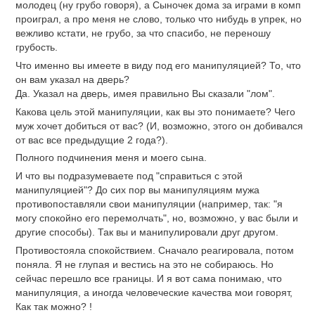
молодец (ну грубо говоря), а Сыночек дома за играми в комп
проиграл, а про меня не слово, только что нибудь в упрек, но
вежливо кстати, не грубо, за что спасибо, не переношу
грубость.
Что именно вы имеете в виду под его манипуляцией? То, что
он вам указал на дверь?
Да. Указал на дверь, имея правильно Вы сказали "лом".
Какова цель этой манипуляции, как вы это понимаете? Чего
муж хочет добиться от вас? (И, возможно, этого он добивался
от вас все предыдущие 2 года?).
Полного подчинения меня и моего сына.
И что вы подразумеваете под "справиться с этой
манипуляцией"? До сих пор вы манипуляциям мужа
противопоставляли свои манипуляции (например, так: "я
могу спокойно его перемолчать", но, возможно, у вас были и
другие способы). Так вы и манипулировали друг другом.
Противостояла спокойствием. Сначало реагировала, потом
поняла. Я не глупая и вестись на это не собираюсь. Но
сейчас перешло все границы. И я вот сама понимаю, что
манипуляция, а иногда человеческие качества мои говорят,
Как так можно? !