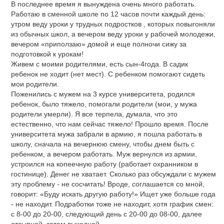
В последнее время я вынуждена очень много работать.
Работаю в сменной школе по 12 часов почти каждый день:
утром веду уроки у трудных подростков , которых повыгоняли
из обычных школ, а вечером веду уроки у рабочей молодежи,
вечером «приползаю» домой и еще полночи сижу за
подготовкой к урокам!
Живем с моими родителями, есть сын-4года. В садик
ребенок не ходит (нет мест). С ребенком помогают сидеть
мои родители.
Поженились с мужем на 3 курсе университета, родился
ребенок, было тяжело, помогали родители (мои, у мужа
родители умерли). Я все терпела, думала, что это
естественно, что нам сейчас тяжело! Прошло время. После
университета мужа забрали в армию, я пошла работать в
школу, сначала на вечернюю смену, чтобы днем быть с
ребенком, а вечером работать. Муж вернулся из армии,
устроился на копеечную работу (работает охранником в
гостинице). Денег не хватает. Сколько раз обсуждали с мужем
эту проблему - не сосчитать! Вроде, соглашается со мной,
говорит: «Буду искать другую работу!» Ищет уже больше года
- не находит. Подработки тоже не находит, хотя график смен:
с 8-00 до 20-00, следующий день с 20-00 до 08-00, далее