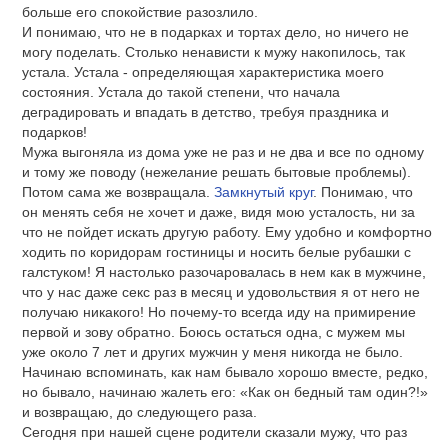
больше его спокойствие разозлило.
И понимаю, что не в подарках и тортах дело, но ничего не
могу поделать. Столько ненависти к мужу накопилось, так
устала. Устала - определяющая характеристика моего
состояния. Устала до такой степени, что начала
деградировать и впадать в детство, требуя праздника и
подарков!
Мужа выгоняла из дома уже не раз и не два и все по одному
и тому же поводу (нежелание решать бытовые проблемы).
Потом сама же возвращала.
Замкнутый круг
. Понимаю, что
он менять себя не хочет и даже, видя мою усталость, ни за
что не пойдет искать другую работу. Ему удобно и комфортно
ходить по коридорам гостиницы и носить белые рубашки с
галстуком! Я настолько разочаровалась в нем как в мужчине,
что у нас даже секс раз в месяц и удовольствия я от него не
получаю никакого! Но почему-то всегда иду на примирение
первой и зову обратно. Боюсь остаться одна, с мужем мы
уже около 7 лет и других мужчин у меня никогда не было.
Начинаю вспоминать, как нам бывало хорошо вместе, редко,
но бывало, начинаю жалеть его: «Как он бедный там один?!»
и возвращаю, до следующего раза.
Сегодня при нашей сцене родители сказали мужу, что раз