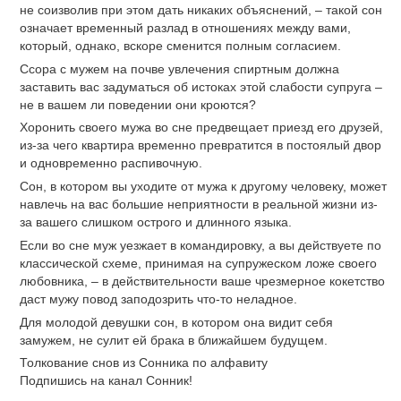
не соизволив при этом дать никаких объяснений, – такой сон
означает временный разлад в отношениях между вами,
который, однако, вскоре сменится полным согласием.
Ссора с мужем на почве увлечения спиртным должна
заставить вас задуматься об истоках этой слабости супруга –
не в вашем ли поведении они кроются?
Хоронить своего мужа во сне предвещает приезд его друзей,
из-за чего квартира временно превратится в постоялый двор
и одновременно распивочную.
Сон, в котором вы уходите от мужа к другому человеку, может
навлечь на вас большие неприятности в реальной жизни из-
за вашего слишком острого и длинного языка.
Если во сне муж уезжает в командировку, а вы действуете по
классической схеме, принимая на супружеском ложе своего
любовника, – в действительности ваше чрезмерное кокетство
даст мужу повод заподозрить что-то неладное.
Для молодой девушки сон, в котором она видит себя
замужем, не сулит ей брака в ближайшем будущем.
Толкование снов из Сонника по алфавиту
Подпишись на канал Сонник!