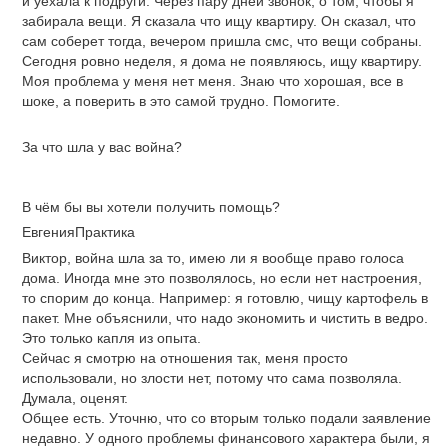
и уехала к подруги. Через пару дней звонок, о том, чтобы я
забирала вещи. Я сказала что ищу квартиру. Он сказал, что
сам соберет тогда, вечером пришла смс, что вещи собраны.
Сегодня ровно неделя, я дома не появляюсь, ищу квартиру.
Моя проблема у меня нет меня. Знаю что хорошая, все в
шоке, а поверить в это самой трудно. Помогите.
За что шла у вас война?
В чём бы вы хотели получить помощь?
ЕвгенияПрактика
Виктор, война шла за то, имею ли я вообще право голоса
дома. Иногда мне это позволялось, но если нет настроения,
то спорим до конца. Например: я готовлю, чищу картофель в
пакет. Мне объяснили, что надо экономить и чистить в ведро.
Это только капля из опыта.
Сейчас я смотрю на отношения так, меня просто
использовали, но злости нет, потому что сама позволяла.
Думала, оценят.
Общее есть. Уточню, что со вторым только подали заявление
недавно. У одного проблемы финансового характера были, я