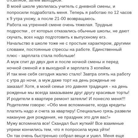
отсыпной, затем выходной.
В моей школе уволилась учитель с дневной смены, и
попросили подработать меня. Теперь я работаю по 12 часов
к 9 утра ухожу, а после 21-00 возвращаюсь.
Работа на утренней смене очень тяжелая. Трудные
подростки , от которых отказались обычные школы, не дают
скучать, всех надо подготовить к выпускному егэ.
Начальство в школе тоже не с простым характером, другими
словами, постоянные стрессы на работе. Единственный
плюс - зарплата стала побольше!
А муж спит до двух дня и после ночной смены и перед
ночной сменой и в выходной и зарплата 3 копейки.
И так мне себя сегодня жалко стало! Завтра опять на работу
с утра до ночи, а муж даже торт на день рожденье не
заказал! Хотя, в моей семье это давняя традиция - на день
рожденье мы всегда заказываем друг другу красивые торты!
И родители в квартире ремонт затеяли! И понесло меня!!!
Родителям говорю: «Обо мне вспоминаете, когда кредиты
платить надо и счета за квартиру! Специально грязь развели
накануне дня рождения, не праздник это для вас!»
Мужу вспомнила все! Скандал был жуткий! Все взаимные
упреки кончились тем, что я попросила мужа уйти!
Он так очень быстренько собрал вещи и ушел. Меня еще