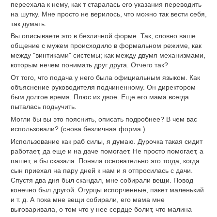
переехала к нему, как т старалась его указания переводить
на шутку. Мне просто не верилось, что можно так вести себя,
так думать.
Вы описываете это в безличной форме. Так, словно ваше
общение с мужем происходило в формальном режиме, как
между "винтиками" системы; как между двумя механизмами,
которым нечем понимать друг друга. Отчего так?
От того, что подача у него была официальным языком. Как
объяснение руководителя подчиненному. Он директором
бым долгое время. Плюс их двое. Еще его мама всегда
пыталась подьучить.
Могли бы вы это пояснить, описать подробнее? В чем вас
использовали? (снова безличная форма.).
Использование как раб силы, я думаю. Дурочка такая сидит
работает, да еще и на даче помогает. Не просто помогает, а
пашет, я бы сказала. Поняла основательно это тогда, когда
сын приехал на пару дней к нам и я отпросилась с дачи.
Спустя два дня был скандал, мне собирали вещи. Повод
конечно был другой. Огурцы испорченные, пакет маленький
и т. д. А пока мне вещи собирали, его мама мне
выговаривала, о том что у нее сердце болит, что малина