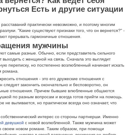
а вернется? Как ведет себя
рнуться Есть и другие ситуации
 расставаний практически невозможно, и поэтому многим
злуки. "Какие существуют признаки того, что он вернется?" -
лают прерывать гармоничные отношения.
ращения мужчины
вуют самые разные. Обычно, если представитель сильного
т выходить с женщиной на связь. Сначала это выглядит
ную переписку, но постепенно возлюбленный начинает искать
м романа.
скресить отношения - это его дружеские отношения с
н следует закончить окончательно и бесповоротно, он
альные отношения. Причем бывшие влюбленные общаются
вушкой по разным вопросам и всегда готов прийти на помощь.
е не выливается, но практически всегда оно означает, что
 собственнический интерес со стороны партнерши. Именно
й девушкой
с новой возлюбленной. Также мужчина может
 о своем новом романе. Таким образом, при помощи
обудить чувства в своей партнерше, воскресив ее любовь.