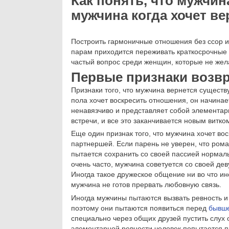
Как понять, что мужчин
мужчина когда хочет ве
Построить гармоничные отношения без ссор и
парам приходится переживать краткосрочные ра
частый вопрос среди женщин, которые не же
Первые признаки возв
Признаки того, что мужчина вернется сущест
пола хочет воскресить отношения, он начинае
ненавязчиво и представляет собой элементар
встречи, и все это заканчивается новым витко
Еще один признак того, что мужчина хочет во
партнершей. Если парень не уверен, что рома
пытается сохранить со своей пассией норм
очень часто, мужчина советуется со своей де
Иногда такое дружеское общение ни во что ино
мужчина не готов прервать любовную связь.
Иногда мужчины пытаются вызвать ревность и
поэтому они пытаются появиться перед
бывше
специально через общих друзей пустить слух
элементарной ревности человек попытается пр