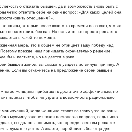
 с легкостью отказать бывшей, да и возможность вновь быть с
ны четко ответить себе на один вопрос: «Для каких целей она
 восстановить отношения?».
 женщины, которые после какого-то времени осознают, что их
 не хотят жить без вас. Но есть и те, кто просто решает с
уждается в какой-то помощи.
нужденная мера, это в общем не отрицает вашу победу над
. Поэтому прежде, чем принимать окончательно решение,
е бы и ластится, но не дается в руки.
оей бывшей женой, вы сможете увидеть истинную причину. А
ение. Если вы откажитесь на предложение своей бывшей
а многие женщины прибегают к достаточно эффективным, но
ит их знать, чтобы не утратить возможность рационально
 манипуляций, когда женщина ставит во главу угла не ваши
бого мужчину заденет такая постановка вопроса, ведь никто
Однако, вы должны понимать, что прежде всего вы решаете
лжны думать о детях. А знаете, порой жизнь без отца для