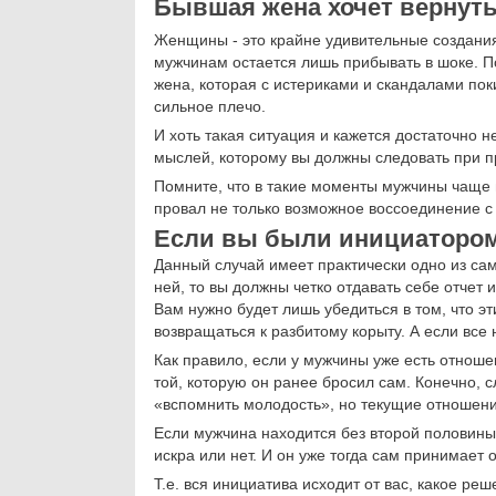
Бывшая жена хочет вернут
Женщины - это крайне удивительные создания
мужчинам остается лишь прибывать в шоке. П
жена, которая с истериками и скандалами пок
сильное плечо.
И хоть такая ситуация и кажется достаточно 
мыслей, которому вы должны следовать при п
Помните, что в такие моменты мужчины чаще в
провал не только возможное воссоединение с
Если вы были инициатором
Данный случай имеет практически одно из са
ней, то вы должны четко отдавать себе отчет
Вам нужно будет лишь убедиться в том, что эт
возвращаться к разбитому корыту. А если все н
Как правило, если у мужчины уже есть отноше
той, которую он ранее бросил сам. Конечно,
«вспомнить молодость», но текущие отношен
Если мужчина находится без второй половины,
искра или нет. И он уже тогда сам принимает
Т.е. вся инициатива исходит от вас, какое ре