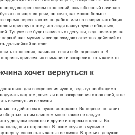
то перед воскрешением отношений, возлюбленный начинает
буквально ищет встречи, он хочет, как можно больше
и все время пересекаются по работе или на вечеринках общих
нтакты приведут к тому, что люди начнут лучше общаться,
й. Тут уже все будет зависеть от девушки, ведь несмотря на
ет первый шаг, мужчины всегда ожидают ответных действий от
ать дальнейший контакт.
есить отношения, начинают вести себя агрессивно. В
стараясь привлечь их внимание и воскресить хоть какие-то
ужчина хочет вернуться к
достаточно для воскрешения чувств, ведь тут необходимо
подумать над тем, хочет ли она воскрешения отношений, и не
ять исчезнуть из ее жизни.
тью, то действовать нужно осторожно. Во-первых, не стоит
 и общаться с ним слишком много также не следует.
что у девушки имеются и другие интересы и планы. Во-
гка холодно и отстранено. В таком случае в мужчине
ртнершу, снова стать частью ее жизни. В-третьих, девушке