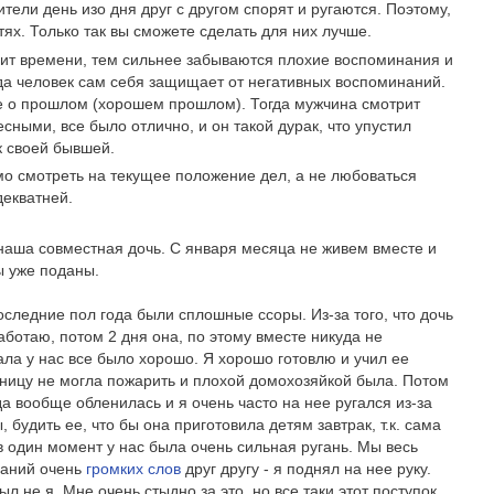
ители день изо дня друг с другом спорят и ругаются. Поэтому,
ях. Только так вы сможете сделать для них лучше.
ит времени, тем сильнее забываются плохие воспоминания и
гда человек сам себя защищает от негативных воспоминаний.
 о прошлом (хорошем прошлом). Тогда мужчина смотрит
сными, все было отлично, и он такой дурак, что упустил
к своей бывшей.
мо смотреть на текущее положение дел, а не любоваться
екватней.
и наша совместная дочь. С января месяца не живем вместе и
ы уже поданы.
оследние пол года были сплошные ссоры. Из-за того, что дочь
работаю, потом 2 дня она, по этому вместе никуда не
ала у нас все было хорошо. Я хорошо готовлю и учил ее
ичницу не могла пожарить и плохой домохозяйкой была. Потом
а вообще обленилась и я очень часто на нее ругался из-за
, будить ее, что бы она приготовила детям завтрак, т.к. сама
о в один момент у нас была очень сильная ругань. Мы весь
ываний очень
громких слов
друг другу - я поднял на нее руку.
л не я. Мне очень стыдно за это, но все таки этот поступок