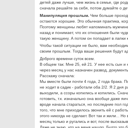
детей даже лучше, чем жизнь в семье, где род
сначала решайте за себя, потом думайте о дет
Манипуляция прошлым.
Чем больше проход
остаются хорошие. Это обычная практика, ко
Поэтому женщины любят напоминать мужчине
назад и понимает, что их отношения были чуде
такую женщину. А потом он попадает в лапки 
Чтобы такой ситуации не было, вам необходи
своим прошлым. Тогда ваши решения будут ад
Доброго времени суток всем.
В общем так: Мне 25, ей 21. У нее есть сын 
через месяц у нас назначен развод, документ
Расскажу сначала:
Мы вместе были почти 4 года, 2 года брака. П
не ходит в садик - работали оба 2/2. Я 2 дня 
выходили, а ссоры копились и копились. Снач
готовить, т.к. изначально она вообще даже я
вроде начала стараться, но последние пол год
того, что мне приходилось звонить ей с работы
этого никогда не сделает. Вот так и жили... Н
месяц только и ругались и вот, после высказ
Даже не знаю, что на меня нашло. Будто это бы