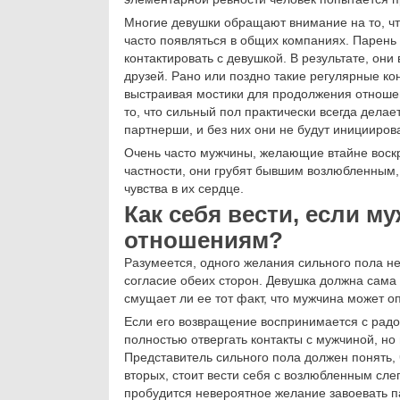
Многие девушки обращают внимание на то, ч
часто появляться в общих компаниях. Парень 
контактировать с девушкой. В результате, он
друзей. Рано или поздно такие регулярные ко
выстраивая мостики для продолжения отношени
то, что сильный пол практически всегда дела
партнерши, и без них они не будут иницииров
Очень часто мужчины, желающие втайне воскр
частности, они грубят бывшим возлюбленным, 
чувства в их сердце.
Как себя вести, если м
отношениям?
Разумеется, одного желания сильного пола не
согласие обеих сторон. Девушка должна сама 
смущает ли ее тот факт, что мужчина может оп
Если его возвращение воспринимается с радос
полностью отвергать контакты с мужчиной, но
Представитель сильного пола должен понять, 
вторых, стоит вести себя с возлюбленным сле
пробудится невероятное желание завоевать па