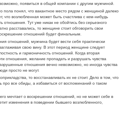
 возможно, появиться в общей компании с другим мужчиной.
го пола понял, что вакантное место рядом с женщиной далеко
ет, что возлюбленная может быть счастлива с кем-нибудь
ь отношения. Тут уже никак не обойтись без серьезного
тно расставались, то женщине стоит обговорить свои
о воскрешение отношений будет финальным.
ния отношений, мужчина будет вести себя практически
заглаживая свою вину. В этот период женщине следует
лостность и гармоничность отношений. Когда вторая
эти отношения, желание пропадать и разрушать чувства
разрушенные отношения вечно невозможно, но иногда чувства
юди просто не могут.
прикладства, то восстанавливать их не стоит. Дело в том, что
 про все обиды, а избавиться от воспоминаний о таком
его мечтает о воскрешении отношений, но не может себе в
етит изменения в поведении бывшего возлюбленного,