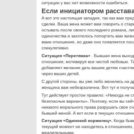
ситуации у вас нет возможности ошибиться.
Если инициатором расстав
А вот это настоящая западня, так как вам пре
сделки. Ваша жена может вам говорить о стар
остывать после своего последнего романа, ли
одиночества и захотелось попортить вам жизн
вами отношения, но даже оно появляется после
спекулятивно.
Ситуация «Перетяжка»
. Бывшая жена выходи
отношения, мотивируя все чистой любовью. Так
добавляет желание дать вашим детям счастлив
через ваших детей.
С другой стороны, вы уже либо женились на д
женщина вам небезразлична. Вот тут и получа
Тут действует простое правило: «Никогда не 
безопасные варианты». Поэтому, если вы сейч
никакого морального права разрушать свое с
бывшей женой. А вот если в текущих отношен
Ситуация «Одинокий кормилец».
Когда быв
текущий момент не находитесь в отношениях,
медлительными.