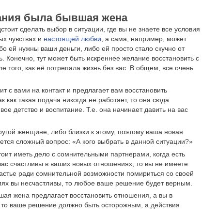
ания была бывшая жена
дстоит сделать выбор в ситуации, где вы не знаете все условия
ых чувствах и
настоящей любви
, а сама, например, может
бо ей нужны ваши деньги, либо ей просто стало скучно от
ь. Конечно, тут может быть искреннее желание восстановить с
 того, как её потрепала жизнь без вас. В общем, все очень
т с вами на контакт и предлагает вам восстановить
 как такая подача никогда не работает, то она сюда
ое детство и воспитание. Т.е. она начинает давить на вас
ругой женщине, либо близки к этому, поэтому ваша новая
ется сложный вопрос: «А кого выбрать в данной ситуации?»
стоит иметь дело с сомнительными партнерами, когда есть
ас счастливы в ваших новых отношениях, то вы не имеете
частье ради сомнительной возможности помириться со своей
иях вы несчастливы, то любое ваше решение будет верным.
шая жена предлагает восстановить отношения, а вы в
 то ваше решение должно быть осторожным, а действия