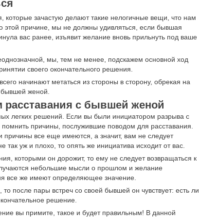
ься
, которые зачастую делают такие нелогичные вещи, что нам
о этой причине, мы не должны удивляться, если бывшая
инула вас ранее, изъявит желание вновь прильнуть под ваше
неоднозначной, мы, тем не менее, подскажем основной ход
ринятии своего окончательного решения.
сего начинают метаться из стороны в сторону, обрекая на
 бывшей женой.
 расставания с бывшей женой
мых легких решений. Если вы были инициатором разрыва с
 и помнить причины, послужившие поводом для расставания.
и причины все еще имеются, а значит, вам не следует
е так уж и плохо, то опять же инициатива исходит от вас.
ния, которыми он дорожит, то ему не следует возвращаться к
 случаются небольшие мысли о прошлом и желание
ия все же имеют определяющее значение.
 то после пары встреч со своей бывшей он чувствует: есть ли
 окончательное решение.
шение вы примите, такое и будет правильным! В данной