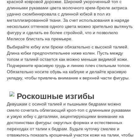
красной ковровой дорожке. Широкий укороченный топ с
длинными рукавами цвета молочного крем-брюле актриса
удачно скомбинировала с длинной юбкой в пол из
металлизированной ткани. За счет использования в наряде
нескольких оттенков одного цвета можно зрительно вытянуть
фигуру и сделать ее более стройной, что и позволило
Мелиссе блистать на премьере.
Выбирайте юбку или брюки обязательно с высокой талией.
Длина юбки предпочтительнее ниже колен. Пусть между
топом и талией остается как можно меньше видимой кожи.
Подчеркните красивую грудь и линию плеч стильным топом.
Обязательно носите обувь на каблуке и делайте красивую
укладку, чтобы привлечь внимание к верхней части фигуры.
Роскошные изгибы
Девушкам с осиной талией и пышными бедрами можно
смело сочетать облегающий кроп-топ с длинными рукавами
и узкую юбку с деталями, акцентирующими внимание на
достоинствах фигуры: округлых формах и естественных
переходах от талии к бедрам. Будьте чуточку смелее и
отважьтесь показать крошечный участок кожи на талии, чтобы