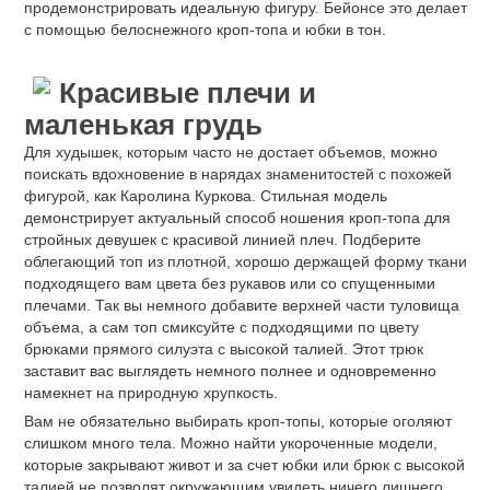
продемонстрировать идеальную фигуру. Бейонсе это делает
с помощью белоснежного кроп-топа и юбки в тон.
Красивые плечи и
маленькая грудь
Для худышек, которым часто не достает объемов, можно
поискать вдохновение в нарядах знаменитостей с похожей
фигурой, как Каролина Куркова. Стильная модель
демонстрирует актуальный способ ношения кроп-топа для
стройных девушек с красивой линией плеч. Подберите
облегающий топ из плотной, хорошо держащей форму ткани
подходящего вам цвета без рукавов или со спущенными
плечами. Так вы немного добавите верхней части туловища
объема, а сам топ смиксуйте с подходящими по цвету
брюками прямого силуэта с высокой талией. Этот трюк
заставит вас выглядеть немного полнее и одновременно
намекнет на природную хрупкость.
Вам не обязательно выбирать кроп-топы, которые оголяют
слишком много тела. Можно найти укороченные модели,
которые закрывают живот и за счет юбки или брюк с высокой
талией не позволят окружающим увидеть ничего лишнего.