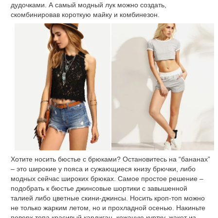
дудочками. А самый модный лук можно создать,
скомбинировав короткую майку и комбинезон.
Хотите носить бюстье с брюками? Остановитесь на “бананах”
– это широкие у пояса и сужающиеся книзу брючки, либо
модных сейчас широких брюках. Самое простое решение –
подобрать к бюстье джинсовые шортики с завышенной
талией либо цветные скини-джинсы. Носить кроп-топ можно
не только жарким летом, но и прохладной осенью. Накиньте
поверх топа красивый кардиган, кожаную куртку, жакет из