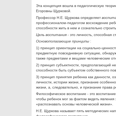
Эта концепция вошла в педагогическую теорию
Егоровны Щурковой.
Профессор Н.Е. Щуркова определяет
воспит
профессионалом-педагогом вос­хождение ребен
способности жить в нем и сознательно строит
Цель воспитания
- это личность, способная 
Основополагающие принципы
:
1) принцип ориентации на социально-ценност
предметную повседневную ситуацию, обнаружи
также предметами и вещами человеческие отн
2) принцип субъектности, предполагающий не
способности быть субъектом собственного пов
3) принцип принятия ребенка как данности, о
личности, истории жизни, признание особенно
жизни, а, следователь­но, и признание права
Философическое воспитание - это воспитани
чтобы ре­бенок мог за фактом видеть явления
«распознавать ос­новы человеческой жизни».
Н.Е. Щуркова называет пять методических н