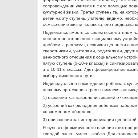
сопровождении учителя и с его помощью подн
культурной жизни. Третья ступень та, на кот
детей на эту ступень, учителю, видимо, необ
осмыслению жизни чело­века, его предназнач
Поднимаясь вместе со своим воспитателем на 
ценностное отношение к социальному устрой
проблемы, реализуя, осваивая ценности соци
сверстниками, учителями, родителями, други
ценностного отношения к социальному устройс
пя­тую ступень (9-10-е классы) и синтезироват
это 10-11-е классы. Идет формирование жизн
выбору жизненного пути.
Индивидуальное восхождение ребенка к культу
пешному протеканию трех взаимосвязанных
п
1) освоения как накопления знаний о человек
2) усвоений как овладения ребенком набором 
совре­менном обществе;
3) присвоения как интериоризации ценностей 
Результат формирующего влияния этих процес
триадой: знаю - умею - люблю. Для становлен