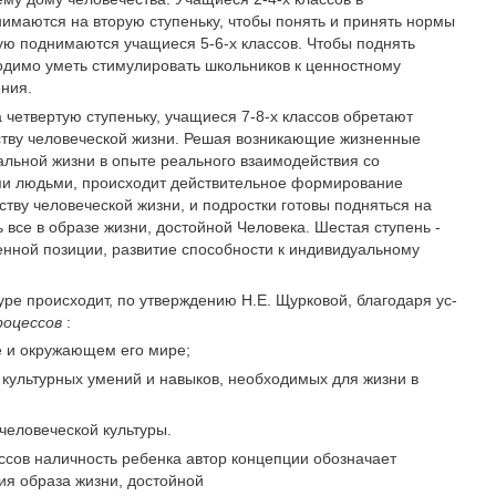
имаются на вторую ступеньку, чтобы понять и принять нормы
орую поднимаются учащиеся 5-6-х классов. Чтобы поднять
ходимо уметь стимулиро­вать школьников к ценностному
ения.
четвертую ступеньку, учащиеся 7-8-х классов обретают
ству человеческой жизни. Решая возникающие жизненные
альной жизни в опыте реального взаимодействия со
ми людьми, происходит действительное формирова­ние
тву че­ловеческой жизни, и подростки готовы подняться на
ь все в образе жизни, достойной Человека. Шестая ступень -
енной позиции, развитие способности к индивидуальному
ре про­исходит, по утверждению Н.Е. Щурковой, благодаря ус­
роцессов
:
е и окру­жающем его мире;
культур­ных умений и навыков, необходимых для жизни в
челове­ческой культуры.
сов налич­ность ребенка автор концепции обозначает
ия образа жизни, достойной