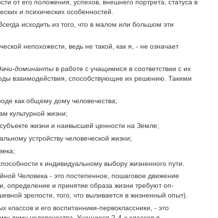
ти от его положения, успехов, внешнего портрета, статуса в
еских и психичес­ких особенностей.
сегда исхо­дить из того, что в малом или большом эти
ской не­похожести, ведь не такой, как я, - не означает
­дачи-доминанты
в работе с учащимися в соответствии с их
оды взаимо­действия, способствующие их решению. Такими
оде как общему дому человечества;
 куль­турной жизни;
субъекте жизни и наивысшей ценности на Земле;
льному устройству человеческой жизни;
века;
пособ­ности к индивидуальному выбору жизненного пути.
ойной Чело­века - это постепенное, пошаговое движение
и, определение и принятие образа жизни требуют оп­
вной зре­лости, того, что выливается в жизненный опыт).
х классов и его воспитанники-первоклассники, - это
у дому человечества. Учащиеся 2-4-х классов в