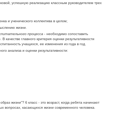
урковой, успешную реализацию классным руководителем трех
нка и уче­нического коллектива в целом;
мыслению жизни.
спитательного процесса
- необходимо сопоставить
. В качестве главного критерия оценки результативности
спитанность учащихся, ее изменения из года в год.
ого анализа и оценки результативности:
браз жизни"? 6 класс - это возраст, когда ребята начинают
ных вопросах, касающихся жизни современного человека.