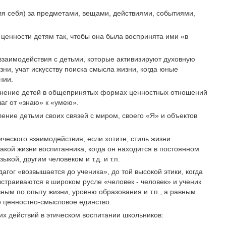
ля себя) за предметами, вещами, действиями, событиями,
ценности детям так, чтобы она была воспринята ими «в
заимодей­ствия с детьми, которые активизируют духовную
ни, учат искусству поиска смысла жизни, когда юные
нии.
жнение детей в общепринятых формах ценностных отношений
шаг от «знаю» к «умею».
ение детьми своих связей с миром, своего «Я» и объектов
ического взаимодействия, если хотите, стиль жизни.
такой жизни воспитанника, когда он находится в постоянном
ыкой, другим человеком и т.д. и т.п.
агог «возвышается до ученика», до той высокой этики, когда
ыстраиваются в широком русле «человек - человек» и ученик
ым по опыту жизни, уровню образования и т.п., а равным
но ценностно-смысловое единство.
х действий в этическом воспитании школьников: