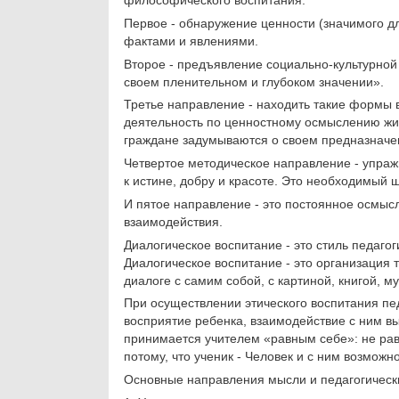
философического воспитания.
Первое - обнаружение ценности (значимого д
фактами и явлениями.
Второе - предъявление социально-культурной 
своем плени­тельном и глубоком значении».
Третье направление - находить такие формы в
деятель­ность по ценностному осмыслению жиз
граждане задумываются о своем предназначе
Четвертое методическое направление - упра
к истине, добру и красоте. Это необходимый 
И пятое направление - это постоянное осмысл
взаимодействия.
Диалогическое воспитание - это стиль педагог
Диалогическое воспитание - это организация 
диалоге с самим собой, с картиной, книгой, муз
При осу­ществлении этического воспитания пед
восприятие ребенка, взаимодей­ствие с ним в
принимается учителем «равным себе»: не равн
потому, что ученик - Человек и с ним возмож
Основные направления мысли и педагогически