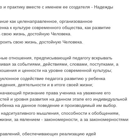
 и прак­тику вместе с именем ее создателя - Надежды
ание
как целе­направленное, организованное
ка к культуре современного общества, как раз­витие
ь свою жизнь, достойную Человека.
строить свою жизнь, достойную Человека.
ные отноше­ния, предписывающий педагогу вскрывать
вая за событиями, действиями, сло­вами, поступками, а
ошения и ценности на уровне современной культуры;
уклонное содействие педагога развитию у ребенка
едения, деятельности и в итоге своей жизни;
значаю­щий признание права ученика на уважение его
стей и уровня развития на данном этапе его индивидуальной
 ребенка на данное поведение и производимый им выбор.
е надситуативного мышления, способности к обобщениям,
 жизни, за явлением - закономерности, а за закономерностями
аправлений, обеспечивающих реализацию идей