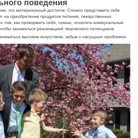
ьного поведения
ием, это материальный достаток. Сложно представить себе
нег на приобретение продуктов питания, лекарственных
о том, как прокормить себя, семью, оплатить коммунальные
, чтобы заниматься реализацией творческого потенциала.
заниматься высоким искусством, забыв о насущных проблемах.