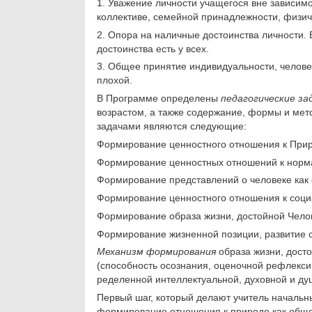
1. Уважение личности учащегося вне зависимос
коллек­тиве, семейной принадлежности, физич
2. Опора на наличные достоинства личности. В
достоинства есть у всех.
3. Общее принятие индивидуальности, человече
плохой.
В Программе определены
педагогические за
возрастом, а также содержание, формы и мет
задачами являются следующие:
Формирование ценностного отношения к Прир
Формирование ценностных отношений к нормам
Формирование представлений о человеке как 
Формирование ценностного отношения к социа
Формирование образа жизни, достойной Чело
Формирование жизненной позиции, развитие с
Механизм формирования
образа жизни, дост
(способность осознания, оценочной рефлекси
ределенной интеллектуальной, духовной и душе
Первый шаг, который делают учитель начальны
формирование отношения к природе как общем