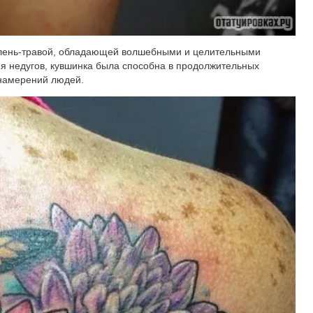
олень-травой, обладающей волшебными и целительными
ия недугов, кувшинка была способна в продолжительных
 намерений людей.