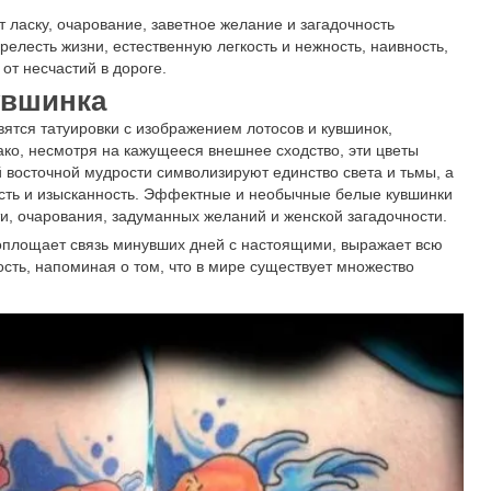
 ласку, очарование, заветное желание и загадочность
релесть жизни, естественную легкость и нежность, наивность,
от несчастий в дороге.
увшинка
ятся татуировки с изображением лотосов и кувшинок,
ко, несмотря на кажущееся внешнее сходство, эти цветы
 восточной мудрости символизируют единство света и тьмы, а
ость и изысканность. Эффектные и необычные белые кувшинки
и, очарования, задуманных желаний и женской загадочности.
оплощает связь минувших дней с настоящими, выражает всю
ость, напоминая о том, что в мире существует множество