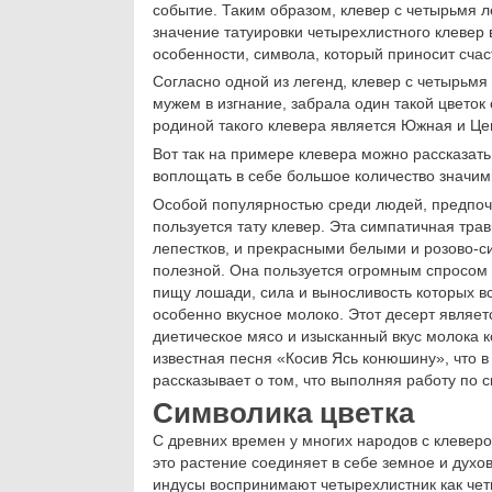
событие. Таким образом, клевер с четырьмя 
значение татуировки четырехлистного клевер 
особенности, символа, который приносит счас
Согласно одной из легенд, клевер с четырьмя 
мужем в изгнание, забрала один такой цветок 
родиной такого клевера является Южная и Це
Вот так на примере клевера можно рассказать
воплощать в себе большое количество значим
Особой популярностью среди людей, предпоч
пользуется тату клевер. Эта симпатичная тра
лепестков, и прекрасными белыми и розово-с
полезной. Она пользуется огромным спросом 
пищу лошади, сила и выносливость которых в
особенно вкусное молоко. Этот десерт являет
диетическое мясо и изысканный вкус молока 
известная песня «Косив Ясь конюшину», что в
рассказывает о том, что выполняя работу по 
Символика цветка
С древних времен у многих народов с клевер
это растение соединяет в себе земное и духов
индусы воспринимают четырехлистник как чет