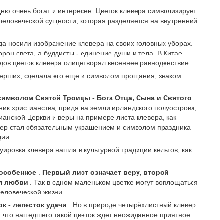
ню очень богат и интересен. Цветок клевера символизирует
человеческой сущности, которая разделяется на внутренний
да носили изображение клевера на своих головных уборах.
рон света, а буддисты - единение души и тела. В Китае
идов цветок клевера олицетворял весеннее равноденствие.
мерших, сделала его еще и символом прощания, знаком
символом Святой Троицы - Бога Отца, Сына и Святого
ник христианства, придя на земли ирландского полуострова,
анской Церкви и веры на примере листа клевера, как
вер стал обязательным украшением и символом праздника
дии.
уировка клевера нашла в культурной традиции кельтов, как
а особенное
.
Первый лист означает веру, второй
ля любви
. Так в одном маленьком цветке могут воплощаться
еловеческой жизни.
ок - лепесток удачи
. Но в природе четырёхлистный клевер
я, что нашедшего такой цветок ждет неожиданное приятное