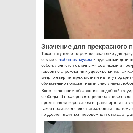
Значение для прекрасного 
Такое тату имеет огромное значение для дев
семью с
любящим мужем
и чудесными детишка
собой, являются отличными хозяйками и пре
говорит о стремлении к удовольствиям, так ка
мед. Клевер четырехлистный на тату подарит 
обязательно поможет найти счастливую любов
Всем желающим обзавестись подобной татуиро
свободы. В послереволюционное и послевоен
промышляли воровством в транспорте и на ул
такой промысел является зазорным, поэтому 
не должен являться поводом для отказа от данн