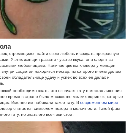
пола
ушек, стремящихся найти свою любовь и создать прекрасную
ми. У этих женщин развито чувство вкуса, они следят за
красными любовницами. Наличие цветка клевера у женщин
к внутри соцветия находится нектар, из которого пчелы делают
своей обладательнице удачу и успех во всех ее делах и
ь.
вкой необходимо знать, что означает тату в местах лишения
ное время в стране было множество мелких воришек, которые
ицах. Именно им набивали такое тату. В
современном мире
клевер считается символом позора и мелочности. Такой факт
ого тату, но знать его все-таки стоит.