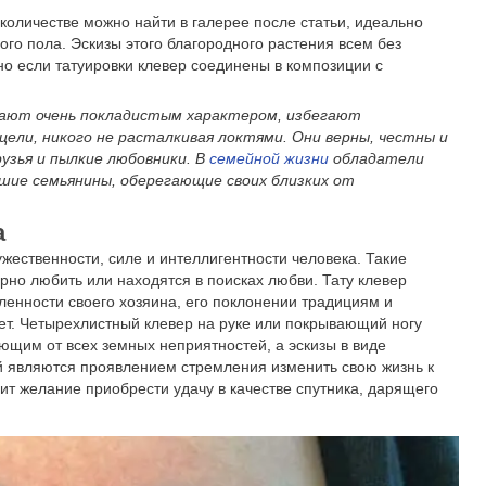
количестве можно найти в галерее после статьи, идеально
ного пола. Эскизы этого благородного растения всем без
но если татуировки клевер соединены в композиции с
дают очень покладистым характером, избегают
цели, никого не расталкивая локтями. Они верны, честны и
узья и пылкие любовники. В
семейной жизни
обладатели
ошие семьянины, оберегающие своих близких от
а
ужественности, силе и интеллигентности человека. Такие
но любить или находятся в поисках любви. Тату клевер
ленности своего хозяина, его поклонении традициям и
ает. Четырехлистный клевер на руке или покрывающий ногу
щим от всех земных неприятностей, а эскизы в виде
й являются проявлением стремления изменить свою жизнь к
ит желание приобрести удачу в качестве спутника, дарящего