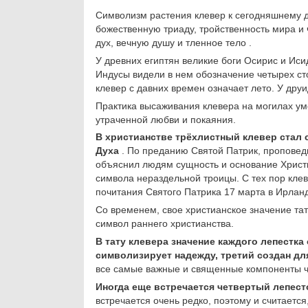
Символизм растения клевер к сегодняшнему д
божественную триаду, тройственность мира и 
дух, вечную душу и тленное тело .
У древних египтян великие боги Осирис и Иси
Индусы видели в нем обозначение четырех сто
клевер с давних времен означает лето. У дру
Практика высаживания клевера на могилах у
утраченной любви и покаяния.
В христианстве трёхлистный клевер стал 
Духа
. По преданию Святой Патрик, проповед
объяснил людям сущность и основание Христи
символа нераздельной троицы. С тех пор кле
почитания Святого Патрика 17 марта в Ирлан
Со временем, свое христианское значение тат
символ раннего христианства.
В тату клевера значение каждого лепестк
символизирует надежду, третий создан д
все самые важные и священные компоненты ч
Иногда еще встречается четвертый лепест
встречается очень редко, поэтому и считаетс