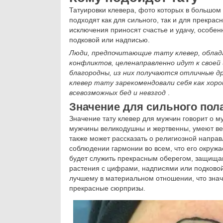
Татуировки клевера, фото которых в большом 
подходят как для сильного, так и для прекрас
исключения приносят счастье и удачу, особен
подковой или надписью.
Люди, предпочитающие тату клевер, обла
конфликтов, целенаправленно идут к своей 
благородны, из них получаются отличные др
клевер тату зарекомендовали себя как хор
всевозможных бед и невзгод
.
Значение для сильного пол
Значение тату клевер для мужчин говорит о м
мужчины великодушны и жертвенны, умеют вер
также может рассказать о религиозной направ
соблюдении гармонии во всем, что его окруж
будет служить прекрасным оберегом, защищаю
растения с цифрами, надписями или подково
лучшему в материальном отношении, что знач
прекрасные сюрпризы.