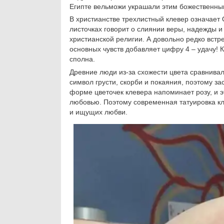
Египте вельможи украшали этим божественны
В христианстве трехлистный клевер означает 
листочках говорит о слиянии веры, надежды и
христианской религии. А довольно редко вст
основных чувств добавляет цифру 4 – удачу! 
сполна.
Древние люди из-за схожести цвета сравнива
символ грусти, скорби и покаяния, поэтому з
форме цветочек клевера напоминает розу, и э
любовью. Поэтому современная татуировка кл
и ищущих любви.