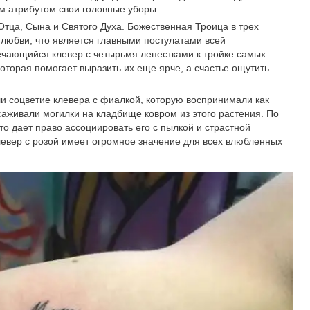
м атрибутом свои головные уборы.
Отца, Сына и Святого Духа. Божественная Троица в трех
 любви, что является главными постулатами всей
речающийся клевер с четырьмя лепестками к тройке самых
Которая помогает выразить их еще ярче, а счастье ощутить
ли соцветие клевера с фиалкой, которую воспринимали как
асаживали могилки на кладбище ковром из этого растения. По
то дает право ассоциировать его с пылкой и страстной
евер с розой имеет огромное значение для всех влюбленных