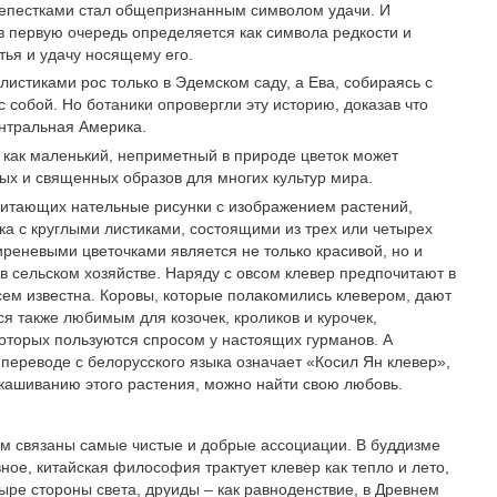
лепестками стал общепризнанным символом удачи. И
в первую очередь определяется как символа редкости и
тья и удачу носящему его.
листиками рос только в Эдемском саду, а Ева, собираясь с
с собой. Но ботаники опровергли эту историю, доказав что
нтральная Америка.
 как маленький, неприметный в природе цветок может
ых и священных образов для многих культур мира.
итающих нательные рисунки с изображением растений,
вка с круглыми листиками, состоящими из трех или четырех
иреневыми цветочками является не только красивой, но и
в сельском хозяйстве. Наряду с овсом клевер предпочитают в
сем известна. Коровы, которые полакомились клевером, дают
ся также любимым для козочек, кроликов и курочек,
которых пользуются спросом у настоящих гурманов. А
 переводе с белорусского языка означает «Косил Ян клевер»,
скашиванию этого растения, можно найти свою любовь.
ом связаны самые чистые и добрые ассоциации. В буддизме
ное, китайская философия трактует клевер как тепло и лето,
ыре стороны света, друиды – как равноденствие, в Древнем