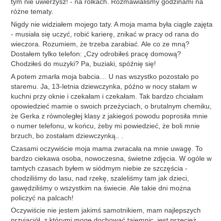
tym nie uwierzysz! - na rolkach. Rozmawialiśmy godzinami na
różne tematy.
Nigdy nie widziałem mojego taty. A moja mama była ciągle zajęta
- musiała się uczyć, robić karierę, znikać w pracy od rana do
wieczora. Rozumiem, że trzeba zarabiać. Ale co ze mną?
Dostałem tylko telefon: „Czy odrobiłeś pracę domową?
Chodziłeś do muzyki? Pa, buziaki, spóźnię się!
A potem zmarła moja babcia… U nas wszystko pozostało po
staremu. Ja, 13-letnia dziewczynka, późno w nocy stałam w
kuchni przy oknie i czekałam i czekałam. Tak bardzo chciałam
opowiedzieć mamie o swoich przeżyciach, o brutalnym chemiku,
że Gerka z równoległej klasy z jakiegoś powodu poprosiła mnie
o numer telefonu, w końcu, żeby mi powiedzieć, że boli mnie
brzuch, bo zostałam dziewczynką.. .
Czasami oczywiście moja mama zwracała na mnie uwagę. To
bardzo ciekawa osoba, nowoczesna, świetne zdjęcia. W ogóle w
tamtych czasach byłem w siódmym niebie ze szczęścia -
chodziliśmy do lasu, nad rzekę, szaleliśmy tam jak dzieci,
gawędziliśmy o wszystkim na świecie. Ale takie dni można
policzyć na palcach!
Oczywiście nie jestem jakimś samotnikiem, mam najlepszych
przyjaciół, z którymi mogę dochować tajemnic, jest przecież