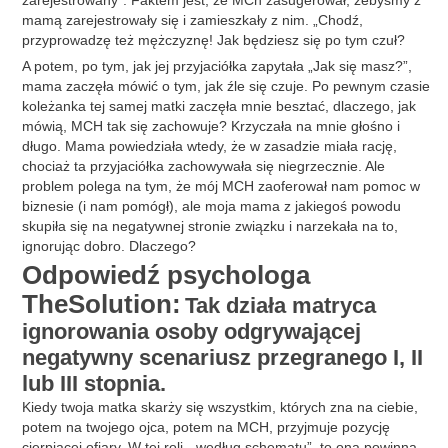
mamą zarejestrowały się i zamieszkały z nim. „Chodź,
przyprowadzę też mężczyznę! Jak będziesz się po tym czuł?
A potem, po tym, jak jej przyjaciółka zapytała „Jak się masz?”,
mama zaczęła mówić o tym, jak źle się czuje. Po pewnym czasie
koleżanka tej samej matki zaczęła mnie besztać, dlaczego, jak
mówią, MCH tak się zachowuje? Krzyczała na mnie głośno i
długo. Mama powiedziała wtedy, że w zasadzie miała rację,
chociaż ta przyjaciółka zachowywała się niegrzecznie. Ale
problem polega na tym, że mój MCH zaoferował nam pomoc w
biznesie (i nam pomógł), ale moja mama z jakiegoś powodu
skupiła się na negatywnej stronie związku i narzekała na to,
ignorując dobro. Dlaczego?
Odpowiedź psychologa
TheSolution:
Tak działa matryca
ignorowania osoby odgrywającej
negatywny scenariusz przegranego I, II
lub III stopnia.
Kiedy twoja matka skarży się wszystkim, których zna na ciebie,
potem na twojego ojca, potem na MCH, przyjmuje pozycję
cierpiącej ofiary. W tej roli, „według schematu”, to ona powinna