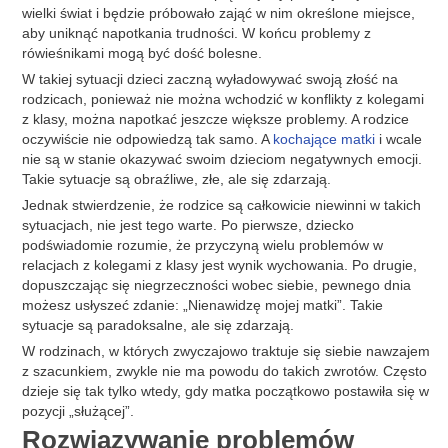
wielki świat i będzie próbowało zająć w nim określone miejsce,
aby uniknąć napotkania trudności. W końcu problemy z
rówieśnikami mogą być dość bolesne.
W takiej sytuacji dzieci zaczną wyładowywać swoją złość na
rodzicach, ponieważ nie można wchodzić w konflikty z kolegami
z klasy, można napotkać jeszcze większe problemy. A rodzice
oczywiście nie odpowiedzą tak samo. A
kochające matki
i wcale
nie są w stanie okazywać swoim dzieciom negatywnych emocji.
Takie sytuacje są obraźliwe, złe, ale się zdarzają.
Jednak stwierdzenie, że rodzice są całkowicie niewinni w takich
sytuacjach, nie jest tego warte. Po pierwsze, dziecko
podświadomie rozumie, że przyczyną wielu problemów w
relacjach z kolegami z klasy jest wynik wychowania. Po drugie,
dopuszczając się niegrzeczności wobec siebie, pewnego dnia
możesz usłyszeć zdanie: „Nienawidzę mojej matki”. Takie
sytuacje są paradoksalne, ale się zdarzają.
W rodzinach, w których zwyczajowo traktuje się siebie nawzajem
z szacunkiem, zwykle nie ma powodu do takich zwrotów. Często
dzieje się tak tylko wtedy, gdy matka początkowo postawiła się w
pozycji „służącej”.
Rozwiązywanie problemów