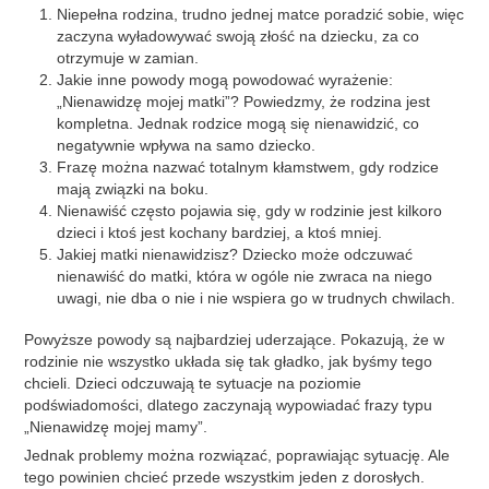
Niepełna rodzina, trudno jednej matce poradzić sobie, więc
zaczyna wyładowywać swoją złość na dziecku, za co
otrzymuje w zamian.
Jakie inne powody mogą powodować wyrażenie:
„Nienawidzę mojej matki”? Powiedzmy, że rodzina jest
kompletna. Jednak rodzice mogą się nienawidzić, co
negatywnie wpływa na samo dziecko.
Frazę można nazwać totalnym kłamstwem, gdy rodzice
mają związki na boku.
Nienawiść często pojawia się, gdy w rodzinie jest kilkoro
dzieci i ktoś jest kochany bardziej, a ktoś mniej.
Jakiej matki nienawidzisz? Dziecko może odczuwać
nienawiść do matki, która w ogóle nie zwraca na niego
uwagi, nie dba o nie i nie wspiera go w trudnych chwilach.
Powyższe powody są najbardziej uderzające. Pokazują, że w
rodzinie nie wszystko układa się tak gładko, jak byśmy tego
chcieli. Dzieci odczuwają te sytuacje na poziomie
podświadomości, dlatego zaczynają wypowiadać frazy typu
„Nienawidzę mojej mamy”.
Jednak problemy można rozwiązać, poprawiając sytuację. Ale
tego powinien chcieć przede wszystkim jeden z dorosłych.