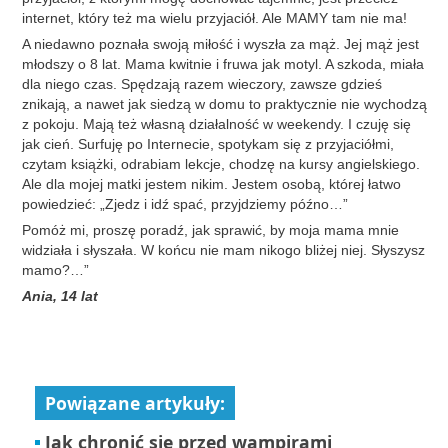
internet, który też ma wielu przyjaciół. Ale MAMY tam nie ma!
A niedawno poznała swoją miłość i wyszła za mąż. Jej mąż jest
młodszy o 8 lat. Mama kwitnie i fruwa jak motyl. A szkoda, miała
dla niego czas. Spędzają razem wieczory, zawsze gdzieś
znikają, a nawet jak siedzą w domu to praktycznie nie wychodzą
z pokoju. Mają też własną działalność w weekendy. I czuję się
jak cień. Surfuję po Internecie, spotykam się z przyjaciółmi,
czytam książki, odrabiam lekcje, chodzę na kursy angielskiego.
Ale dla mojej matki jestem nikim. Jestem osobą, której łatwo
powiedzieć: „Zjedz i idź spać, przyjdziemy późno…”
Pomóż mi, proszę poradź, jak sprawić, by moja mama mnie
widziała i słyszała. W końcu nie mam nikogo bliżej niej. Słyszysz
mamo?…”
Ania, 14 lat
Powiązane artykuły:
Jak chronić się przed wampirami