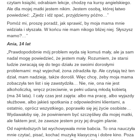
czytam książki, odrabiam lekcje, chodzę na kursy angielskiego.
Ale dla mojej matki jestem nikim. Jestem osobą, której łatwo
powiedzieć: „Zjedz i idź spać, przyjdziemy późno…”
Pomóż mi, proszę poradź, jak sprawić, by moja mama mnie
widziała i słyszała. W końcu nie mam nikogo bliżej niej. Słyszysz
mamo?…”
Ania, 14 lat
„Prawdopodobnie mój problem wyda się komuś mały, ale ja sam
nadal mogę powiedzieć, że jestem mały. Rozumiem, że starsi
ludzie zwracają się do tego działu ze swoimi dorosłymi
problemami: mąż wyjechał, żona zdradziła itp. Ale czytają też ten
dział, mam nadzieję, także dorośli. Więc chcę, żeby moja mama
zobaczyła ten list i się zawstydziła… Nie, nie, ona nie jest
alkoholiczką, wręcz przeciwnie, w pełni udaną młodą kobietą
(ma 34 lata). I cały czas jest zajęta: albo ma pracę, albo wyjazdy
służbowe, albo jakieś spotkania z odpowiednimi klientami, a
ostatnio, oprócz wszystkiego, poprawiło się jej życie osobiste…
Wydawałoby się, że powinienem być szczęśliwy dla mojej matki,
ale faktem jest, że zawsze jestem przy jej drugim planie.
Od najmłodszych lat wychowywała mnie babcia. To ona nauczyła
mnie czytać, pisać, kochać muzykę klasyczną i dobre kino. Poza