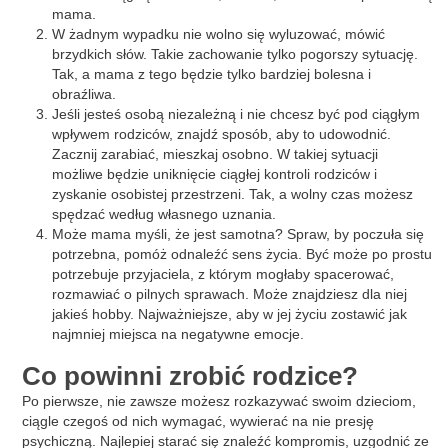
mama.
W żadnym wypadku nie wolno się wyluzować, mówić
brzydkich słów. Takie zachowanie tylko pogorszy sytuację.
Tak, a mama z tego będzie tylko bardziej bolesna i
obraźliwa.
Jeśli jesteś osobą niezależną i nie chcesz być pod ciągłym
wpływem rodziców, znajdź sposób, aby to udowodnić.
Zacznij zarabiać, mieszkaj osobno. W takiej sytuacji
możliwe będzie uniknięcie ciągłej kontroli rodziców i
zyskanie osobistej przestrzeni. Tak, a wolny czas możesz
spędzać według własnego uznania.
Może mama myśli, że jest samotna? Spraw, by poczuła się
potrzebna, pomóż odnaleźć sens życia. Być może po prostu
potrzebuje przyjaciela, z którym mogłaby spacerować,
rozmawiać o pilnych sprawach. Może znajdziesz dla niej
jakieś hobby. Najważniejsze, aby w jej życiu zostawić jak
najmniej miejsca na negatywne emocje.
Co powinni zrobić rodzice?
Po pierwsze, nie zawsze możesz rozkazywać swoim dzieciom,
ciągle czegoś od nich wymagać, wywierać na nie presję
psychiczną. Najlepiej starać się znaleźć kompromis, uzgodnić ze