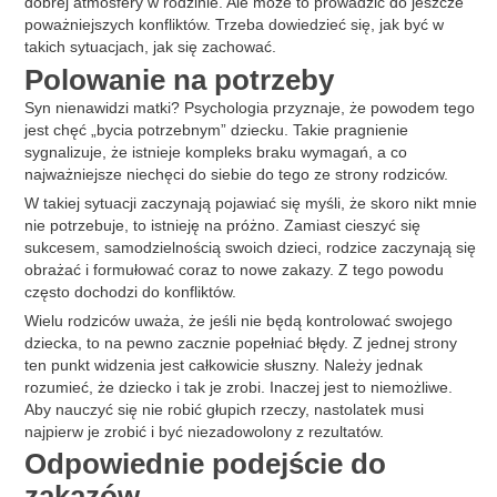
dobrej atmosfery w rodzinie. Ale może to prowadzić do jeszcze
poważniejszych konfliktów. Trzeba dowiedzieć się, jak być w
takich sytuacjach, jak się zachować.
Polowanie na potrzeby
Syn nienawidzi matki? Psychologia przyznaje, że powodem tego
jest chęć „bycia potrzebnym” dziecku. Takie pragnienie
sygnalizuje, że istnieje kompleks braku wymagań, a co
najważniejsze niechęci do siebie do tego ze strony rodziców.
W takiej sytuacji zaczynają pojawiać się myśli, że skoro nikt mnie
nie potrzebuje, to istnieję na próżno. Zamiast cieszyć się
sukcesem, samodzielnością swoich dzieci, rodzice zaczynają się
obrażać i formułować coraz to nowe zakazy. Z tego powodu
często dochodzi do konfliktów.
Wielu rodziców uważa, że ​​jeśli nie będą kontrolować swojego
dziecka, to na pewno zacznie popełniać błędy. Z jednej strony
ten punkt widzenia jest całkowicie słuszny. Należy jednak
rozumieć, że dziecko i tak je zrobi. Inaczej jest to niemożliwe.
Aby nauczyć się nie robić głupich rzeczy, nastolatek musi
najpierw je zrobić i być niezadowolony z rezultatów.
Odpowiednie podejście do
zakazów