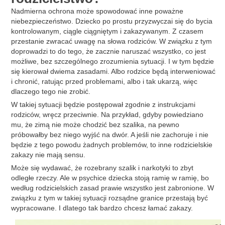
Nadmierna ochrona może spowodować inne poważne
niebezpieczeństwo. Dziecko po prostu przyzwyczai się do bycia
kontrolowanym, ciągle ciągniętym i zakazywanym. Z czasem
przestanie zwracać uwagę na słowa rodziców. W związku z tym
doprowadzi to do tego, że zacznie naruszać wszystko, co jest
możliwe, bez szczególnego zrozumienia sytuacji. I w tym będzie
się kierował dwiema zasadami. Albo rodzice będą interweniować
i chronić, ratując przed problemami, albo i tak ukarzą, więc
dlaczego tego nie zrobić.
W takiej sytuacji będzie postępował zgodnie z instrukcjami
rodziców, wręcz przeciwnie. Na przykład, gdyby powiedziano
mu, że zimą nie może chodzić bez szalika, na pewno
próbowałby bez niego wyjść na dwór. A jeśli nie zachoruje i nie
będzie z tego powodu żadnych problemów, to inne rodzicielskie
zakazy nie mają sensu.
Może się wydawać, że rozebrany szalik i narkotyki to zbyt
odległe rzeczy. Ale w psychice dziecka stoją ramię w ramię, bo
według rodzicielskich zasad prawie wszystko jest zabronione. W
związku z tym w takiej sytuacji rozsądne granice przestają być
wypracowane. I dlatego tak bardzo chcesz łamać zakazy.