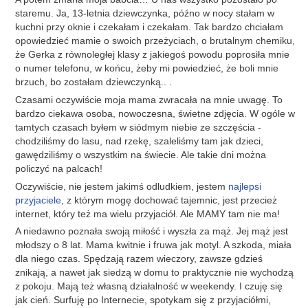
staremu. Ja, 13-letnia dziewczynka, późno w nocy stałam w
kuchni przy oknie i czekałam i czekałam. Tak bardzo chciałam
opowiedzieć mamie o swoich przeżyciach, o brutalnym chemiku,
że Gerka z równoległej klasy z jakiegoś powodu poprosiła mnie
o numer telefonu, w końcu, żeby mi powiedzieć, że boli mnie
brzuch, bo zostałam dziewczynką.. .
Czasami oczywiście moja mama zwracała na mnie uwagę. To
bardzo ciekawa osoba, nowoczesna, świetne zdjęcia. W ogóle w
tamtych czasach byłem w siódmym niebie ze szczęścia -
chodziliśmy do lasu, nad rzekę, szaleliśmy tam jak dzieci,
gawędziliśmy o wszystkim na świecie. Ale takie dni można
policzyć na palcach!
Oczywiście, nie jestem jakimś odludkiem, jestem
najlepsi
przyjaciele
, z którym mogę dochować tajemnic, jest przecież
internet, który też ma wielu przyjaciół. Ale MAMY tam nie ma!
A niedawno poznała swoją miłość i wyszła za mąż. Jej mąż jest
młodszy o 8 lat. Mama kwitnie i fruwa jak motyl. A szkoda, miała
dla niego czas. Spędzają razem wieczory, zawsze gdzieś
znikają, a nawet jak siedzą w domu to praktycznie nie wychodzą
z pokoju. Mają też własną działalność w weekendy. I czuję się
jak cień. Surfuję po Internecie, spotykam się z przyjaciółmi,