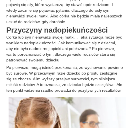
pojawią się siły, które wystarczą, by stawić opór rodzicom. I
wtedy zacznie się pojawiać pytanie, dlaczego dorosły syn
nienawidzi swojej matki. Albo córka nie będzie miała najlepszych
uczuć do rodziców, gdy dorośnie.
Przyczyny nadopiekuńczości
Córka lub syn nienawidzi swojej matki... Taka sytuacja może być
wynikiem nadopiekuńczości. Jak komunikować się z dziećmi,
aby nie było nadmiernej opieki ani pobłażania? Po pierwsze,
warto porozmawiać o tym, dlaczego wielu rodziców stara się
patronować swojemu dziecku.
Po pierwsze, mogą istnieć przekonania, że ​​wychowanie powinno
być surowe. W przeciwnym razie dziecko po prostu ześlizgnie
się ze zbocza. A im wyższy przejaw surowości, tym silniejsza
miłość rodziców. A to oznacza, że ​​dziecko będzie szczęśliwe. Ale
ten punkt widzenia rzadko prowadzi do pozytywnych rezultatów.