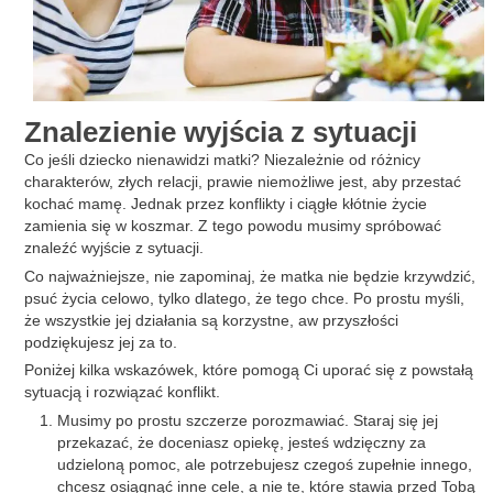
Znalezienie wyjścia z sytuacji
Co jeśli dziecko nienawidzi matki? Niezależnie od różnicy
charakterów, złych relacji, prawie niemożliwe jest, aby przestać
kochać mamę. Jednak przez konflikty i ciągłe kłótnie życie
zamienia się w koszmar. Z tego powodu musimy spróbować
znaleźć wyjście z sytuacji.
Co najważniejsze, nie zapominaj, że matka nie będzie krzywdzić,
psuć życia celowo, tylko dlatego, że tego chce. Po prostu myśli,
że wszystkie jej działania są korzystne, aw przyszłości
podziękujesz jej za to.
Poniżej kilka wskazówek, które pomogą Ci uporać się z powstałą
sytuacją i rozwiązać konflikt.
Musimy po prostu szczerze porozmawiać. Staraj się jej
przekazać, że doceniasz opiekę, jesteś wdzięczny za
udzieloną pomoc, ale potrzebujesz czegoś zupełnie innego,
chcesz osiągnąć inne cele, a nie te, które stawia przed Tobą