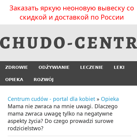
Заказать яркую неоновую вывеску со
скидкой и доставкой по России
ZDROWIE
ODŻYWIANIE
LECZENIE
LEKI
OPIEKA
ROZWÓJ
Centrum cudów - portal dla kobiet
»
Opieka
Mama nie zwraca na mnie uwagi. Dlaczego
mama zwraca uwagę tylko na negatywne
aspekty życia? Do czego prowadzi surowe
rodzicielstwo?