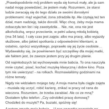
„Prawdopodobnie mój problem wyda się komuś mały, ale ja sam
nadal mogę powiedzieć, że jestem mały. Rozumiem, że starsi
ludzie zwracają się do tego działu ze swoimi dorosłymi
problemami: mąż wyjechał, żona zdradziła itp. Ale czytają też ten
dział, mam nadzieję, także dorośli. Więc chcę, żeby moja mama
zobaczyła ten list i się zawstydziła… Nie, nie, ona nie jest
alkoholiczką, wręcz przeciwnie, w pełni udaną młodą kobietą
(ma 34 lata). I cały czas jest zajęta: albo ma pracę, albo wyjazdy
służbowe, albo jakieś spotkania z odpowiednimi klientami, a
ostatnio, oprócz wszystkiego, poprawiło się jej życie osobiste…
Wydawałoby się, że powinienem być szczęśliwy dla mojej matki,
ale faktem jest, że zawsze jestem przy jej drugim planie.
Od najmłodszych lat wychowywała mnie babcia. To ona nauczyła
mnie czytać, pisać, kochać muzykę klasyczną i dobre kino. Poza
tym nie uwierzysz! - na rolkach. Rozmawialiśmy godzinami na
różne tematy.
Nigdy nie widziałem mojego taty. A moja mama była ciągle zajęta
- musiała się uczyć, robić karierę, znikać w pracy od rana do
wieczora. Rozumiem, że trzeba zarabiać. Ale co ze mną?
Dostałem tylko telefon: „Czy odrobiłeś pracę domową?
Chodziłeś do muzyki? Pa, buziaki, spóźnię się!
A potem zmarła moja babcia… U nas wszystko pozostało po