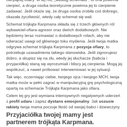
cierpieć, a druga osoba teoretycznie powinna jej to cierpienie
zadawać. Jeśli okaże się, że druga osoba zrobiła coś dobrego,
okazała życzliwość, wtedy cały schemat się wali.
Schemat trójkąta Karpmana składa się z trzech głównych ról:
wybawiciel-ofiara-agresor oraz dwóch dodatkowych. Nie
będziemy teraz rozmawiać o dodatkowych rolach, aby nie
odwracać uwagi od głównego toku myślenia. Jeśli twoja matka
odgrywa schemat trójkąta Karpmana z
pozycja ofiary
, to
potrzebuje uzasadnienia takiego stanowiska. Jeśli zignorujesz
dobro, a skupisz się na złu, wtedy jej słuchacze (babcia i
przyjaciółka) staną się wyrozumiali i bliscy jej cierpienia. Mogą jej
współczuć, a nawet próbować interweniować w jej sytuacji.
Tak więc, oczerniając ciebie, twojego ojca i twojego MCH, twoja
matka może w pełni zagrać w manipulacyjną grę psychologiczną
opartą na schemacie Trójkąta Karpmana jako ofiara.
Celem tej gry jest wymiana intensywnych negatywnych uderzeń
z
profil udaru
i zapisz
dystans emocjonalny
. Jak
uczucie
rakiety
twoja mama poczuje litość od swojej babci i dziewczyny.
Przyjaciółka twojej mamy jest
partnerem trójkąta Karpmana.