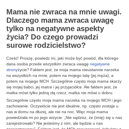
Mama nie zwraca na mnie uwagi.
Dlaczego mama zwraca uwagę
tylko na negatywne aspekty
życia? Do czego prowadzi
surowe rodzicielstwo?
Cześć! Proszę, powiedz mi, jaki może być powód, dla którego
dana osoba przede wszystkim zwraca uwagę
negatywne
strony
życie? Faktem jest, że moja mama nieustannie narzeka
na wszystkich na mnie, potem na mojego tatę (jej męża), a
potem na mojego MCH. Szczególnie często moja mama skarży
się mojej babci, jej matce i jej przyjaciółce. Ale faktem jest, że
matka mówi tylko jedną złą rzecz, matka nie mówi o dobru.
Szczególnie często moja mama narzeka na mojego MCH i jego
zachowanie. Oczywiście nie jest idealnie, np. często zostaje u
nas w domu na dłużej, ale nie na noc. Więc moja mama
powiedziała mi po jego wizycie: „Nie sądzisz, że (imię) się u nas
zarejestrowało? Nie jesteśmy z nim, ale będzie u nas
zarejestrowany”. Faktem jest, że MCh zasugerował, żebyśmy z