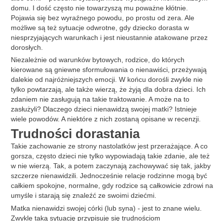
domu. I dość często nie towarzyszą mu poważne kłótnie.
Pojawia się bez wyraźnego powodu, po prostu od zera. Ale
możliwe są też sytuacje odwrotne, gdy dziecko dorasta w
niesprzyjających warunkach i jest nieustannie atakowane przez
dorosłych.
Niezależnie od warunków bytowych, rodzice, do których
kierowane są gniewne sformułowania o nienawiści, przeżywają
dalekie od najróżniejszych emocji. W końcu dorośli zwykle nie
tylko powtarzają, ale także wierzą, że żyją dla dobra dzieci. Ich
zdaniem nie zasługują na takie traktowanie. A może na to
zasłużyli? Dlaczego dzieci nienawidzą swojej matki? Istnieje
wiele powodów. A niektóre z nich zostaną opisane w recenzji.
Trudności dorastania
Takie zachowanie ze strony nastolatków jest przerażające. A co
gorsza, często dzieci nie tylko wypowiadają takie zdanie, ale też
w nie wierzą. Tak, a potem zaczynają zachowywać się tak, jakby
szczerze nienawidzili. Jednocześnie relacje rodzinne mogą być
całkiem spokojne, normalne, gdy rodzice są całkowicie zdrowi na
umyśle i starają się znaleźć ze swoimi dziećmi.
Matka nienawidzi swojej córki (lub syna) - jest to znane wielu.
Zwykle taką sytuację przypisuje się trudnościom