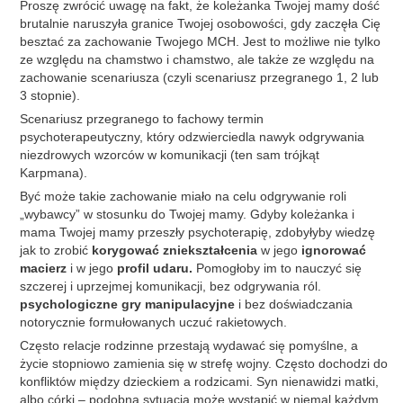
Proszę zwrócić uwagę na fakt, że koleżanka Twojej mamy dość
brutalnie naruszyła granice Twojej osobowości, gdy zaczęła Cię
besztać za zachowanie Twojego MCH. Jest to możliwe nie tylko
ze względu na chamstwo i chamstwo, ale także ze względu na
zachowanie scenariusza (czyli scenariusz przegranego 1, 2 lub
3 stopnie).
Scenariusz przegranego to fachowy termin
psychoterapeutyczny, który odzwierciedla nawyk odgrywania
niezdrowych wzorców w komunikacji (ten sam trójkąt
Karpmana).
Być może takie zachowanie miało na celu odgrywanie roli
„wybawcy” w stosunku do Twojej mamy. Gdyby koleżanka i
mama Twojej mamy przeszły psychoterapię, zdobyłyby wiedzę
jak to zrobić
korygować zniekształcenia
w jego
ignorować
macierz
i w jego
profil udaru.
Pomogłoby im to nauczyć się
szczerej i uprzejmej komunikacji, bez odgrywania ról.
psychologiczne gry manipulacyjne
i bez doświadczania
notorycznie formułowanych uczuć rakietowych.
Często relacje rodzinne przestają wydawać się pomyślne, a
życie stopniowo zamienia się w strefę wojny. Często dochodzi do
konfliktów między dzieckiem a rodzicami. Syn nienawidzi matki,
albo córki – podobna sytuacja może wystąpić w niemal każdym