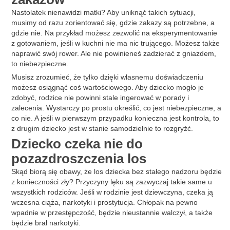
Nastolatek nienawidzi matki? Aby uniknąć takich sytuacji,
musimy od razu zorientować się, gdzie zakazy są potrzebne, a
gdzie nie. Na przykład możesz zezwolić na eksperymentowanie
z gotowaniem, jeśli w kuchni nie ma nic trującego. Możesz także
naprawić swój rower. Ale nie powinieneś zadzierać z gniazdem,
to niebezpieczne.
Musisz zrozumieć, że tylko dzięki własnemu doświadczeniu
możesz osiągnąć coś wartościowego. Aby dziecko mogło je
zdobyć, rodzice nie powinni stale ingerować w porady i
zalecenia. Wystarczy po prostu określić, co jest niebezpieczne, a
co nie. A jeśli w pierwszym przypadku konieczna jest kontrola, to
z drugim dziecko jest w stanie samodzielnie to rozgryźć.
Dziecko czeka nie do
pozazdroszczenia los
Skąd biorą się obawy, że los dziecka bez stałego nadzoru będzie
z konieczności zły? Przyczyny lęku są zazwyczaj takie same u
wszystkich rodziców. Jeśli w rodzinie jest dziewczyna, czeka ją
wczesna ciąża, narkotyki i prostytucja. Chłopak na pewno
wpadnie w przestępczość, będzie nieustannie walczył, a także
będzie brał narkotyki.