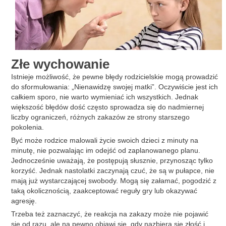
Złe wychowanie
Istnieje możliwość, że pewne błędy rodzicielskie mogą prowadzić
do sformułowania: „Nienawidzę swojej matki”. Oczywiście jest ich
całkiem sporo, nie warto wymieniać ich wszystkich. Jednak
większość błędów dość często sprowadza się do nadmiernej
liczby ograniczeń, różnych zakazów ze strony starszego
pokolenia.
Być może rodzice malowali życie swoich dzieci z minuty na
minutę, nie pozwalając im odejść od zaplanowanego planu.
Jednocześnie uważają, że postępują słusznie, przynosząc tylko
korzyść. Jednak nastolatki zaczynają czuć, że są w pułapce, nie
mają już wystarczającej swobody. Mogą się załamać, pogodzić z
taką okolicznością, zaakceptować reguły gry lub okazywać
agresję.
Trzeba też zaznaczyć, że reakcja na zakazy może nie pojawić
się od razu, ale na pewno objawi się, gdy nazbiera się złość i