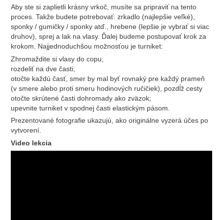
Aby ste si zaplietli krásny vrkoč, musíte sa pripraviť na tento
proces. Takže budete potrebovať: zrkadlo (najlepšie veľké),
sponky / gumičky / sponky atď., hrebene (lepšie je vybrať si viac
druhov), sprej a lak na vlasy. Ďalej budeme postupovať krok za
krokom. Najjednoduchšou možnosťou je turniket:
Zhromaždite si vlasy do copu;
rozdeliť na dve časti;
otočte každú časť, smer by mal byť rovnaký pre každý prameň
(v smere alebo proti smeru hodinových ručičiek), pozdĺž cesty
otočte skrútené časti dohromady ako zväzok;
upevnite turniket v spodnej časti elastickým pásom.
Prezentované fotografie ukazujú, ako originálne vyzerá účes po
vytvorení.
Video lekcia