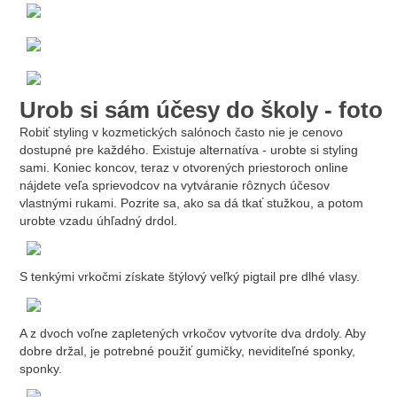
Urob si sám účesy do školy - foto
Robiť styling v kozmetických salónoch často nie je cenovo
dostupné pre každého. Existuje alternatíva - urobte si styling
sami. Koniec koncov, teraz v otvorených priestoroch online
nájdete veľa sprievodcov na vytváranie rôznych účesov
vlastnými rukami. Pozrite sa, ako sa dá tkať stužkou, a potom
urobte vzadu úhľadný drdol.
S tenkými vrkočmi získate štýlový veľký pigtail pre dlhé vlasy.
A z dvoch voľne zapletených vrkočov vytvoríte dva drdoly. Aby
dobre držal, je potrebné použiť gumičky, neviditeľné sponky,
sponky.