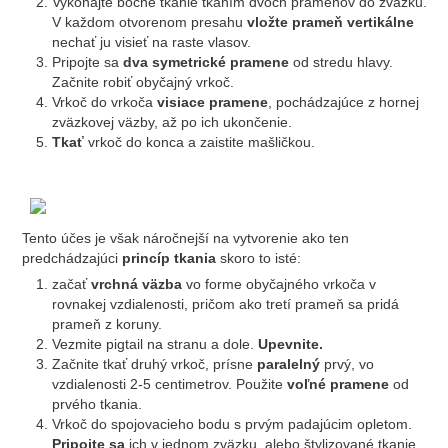
Vykonajte bočné tkanie tkaním dvoch prameňov do zväzku.
V každom otvorenom presahu
vložte prameň vertikálne
nechať ju visieť na raste vlasov.
Pripojte sa
dva symetrické pramene
od stredu hlavy.
Začnite robiť obyčajný vrkoč.
Vrkoč do vrkoča
visiace pramene
, pochádzajúce z hornej
zväzkovej väzby, až po ich ukončenie.
Tkať
vrkoč do konca a zaistite mašličkou.
Tento účes je však náročnejší na vytvorenie ako ten
predchádzajúci
princíp tkania
skoro to isté:
začať
vrchná väzba
vo forme obyčajného vrkoča v
rovnakej vzdialenosti, pričom ako tretí prameň sa pridá
prameň z koruny.
Vezmite pigtail na stranu a dole.
Upevnite.
Začnite tkať druhý vrkoč, prísne
paralelný
prvý, vo
vzdialenosti 2-5 centimetrov. Použite
voľné pramene
od
prvého tkania.
Vrkoč do spojovacieho bodu s prvým padajúcim opletom.
Pripojte sa
ich v jednom zväzku, alebo štylizované tkanie.