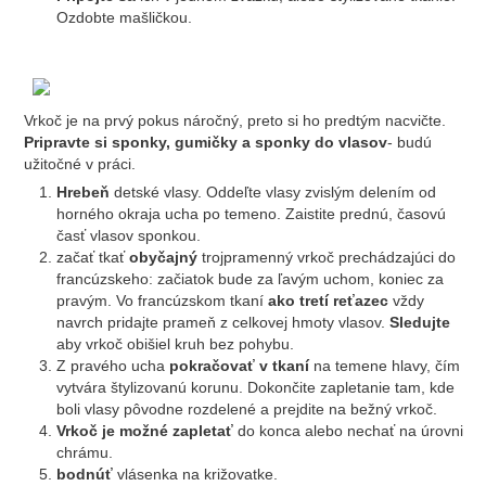
Ozdobte mašličkou.
Vrkoč je na prvý pokus náročný, preto si ho predtým nacvičte.
Pripravte si sponky, gumičky a sponky do vlasov
- budú
užitočné v práci.
Hrebeň
detské vlasy. Oddeľte vlasy zvislým delením od
horného okraja ucha po temeno. Zaistite prednú, časovú
časť vlasov sponkou.
začať tkať
obyčajný
trojpramenný vrkoč prechádzajúci do
francúzskeho: začiatok bude za ľavým uchom, koniec za
pravým. Vo francúzskom tkaní
ako tretí reťazec
vždy
navrch pridajte prameň z celkovej hmoty vlasov.
Sledujte
aby vrkoč obišiel kruh bez pohybu.
Z pravého ucha
pokračovať v tkaní
na temene hlavy, čím
vytvára štylizovanú korunu. Dokončite zapletanie tam, kde
boli vlasy pôvodne rozdelené a prejdite na bežný vrkoč.
Vrkoč je možné zapletať
do konca alebo nechať na úrovni
chrámu.
bodnúť
vlásenka na križovatke.