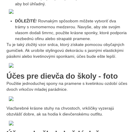
aby bol úhľadný.
DÔLEŽITÉ
! Rovnakým spôsobom môžete vytvoriť dva
trámy s rovnomernou medzerou. Navyše, aby ste svojim
vlasom dodali šmrnc, použite krásne sponky, ktoré podporia
nezbednú ofinu alebo strapaté pramene.
Tu je taký zložitý vzor srdca, ktorý získate pomocou obyčajných
gumičiek. Ak urobíte stylingovú dekoráciu s jasnými elastickými
pásikmi alebo kvetinovými sponkami, účes bude ešte lepší.
Účes pre dievča do školy - foto
Použitie jednoduchej spony na pramene s kvetinkou ozdobí účes
dvoch vrkočov mladej parádnice.
Viacfarebné krásne stuhy na chvostoch, vrkôčiky vyzerajú
obzvlášť dobre, ak sa hodia k dievčenskému outfitu.