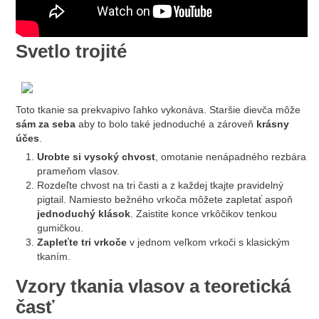
Svetlo trojité
Toto tkanie sa prekvapivo ľahko vykonáva. Staršie dievča môže
sám za seba
aby to bolo také jednoduché a zároveň
krásny
účes
.
Urobte si vysoký chvost
, omotanie nenápadného rezbára
prameňom vlasov.
Rozdeľte chvost na tri časti a z každej tkajte pravidelný
pigtail. Namiesto bežného vrkoča môžete zapletať aspoň
jednoduchý klások
. Zaistite konce vrkôčikov tenkou
gumičkou.
Zapleťte tri vrkoče
v jednom veľkom vrkoči s klasickým
tkaním.
Vzory tkania vlasov a teoretická
časť