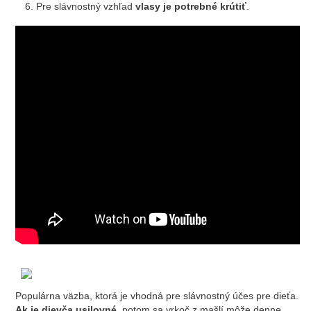
Pre slávnostný vzhľad
vlasy je potrebné krútiť
.
Populárna väzba, ktorá je vhodná pre slávnostný účes pre dieťa.
Ak je dievča usilovné
, potom sa vrkoč z mašlí môže denne