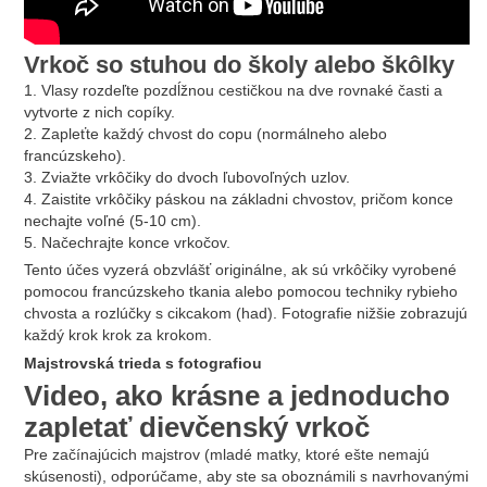
Vrkoč so stuhou do školy alebo škôlky
1. Vlasy rozdeľte pozdĺžnou cestičkou na dve rovnaké časti a
vytvorte z nich copíky.
2. Zapleťte každý chvost do copu (normálneho alebo
francúzskeho).
3. Zviažte vrkôčiky do dvoch ľubovoľných uzlov.
4. Zaistite vrkôčiky páskou na základni chvostov, pričom konce
nechajte voľné (5-10 cm).
5. Načechrajte konce vrkočov.
Tento účes vyzerá obzvlášť originálne, ak sú vrkôčiky vyrobené
pomocou francúzskeho tkania alebo pomocou techniky rybieho
chvosta a rozlúčky s cikcakom (had). Fotografie nižšie zobrazujú
každý krok krok za krokom.
Majstrovská trieda s fotografiou
Video, ako krásne a jednoducho
zapletať dievčenský vrkoč
Pre začínajúcich majstrov (mladé matky, ktoré ešte nemajú
skúsenosti), odporúčame, aby ste sa oboznámili s navrhovanými