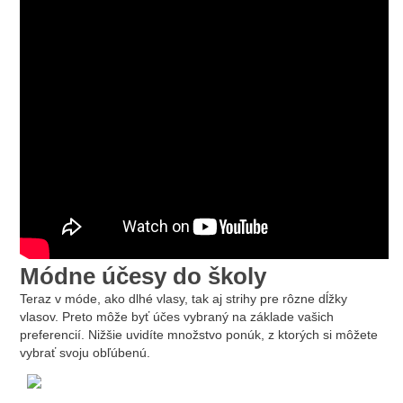
Módne účesy do školy
Teraz v móde, ako dlhé vlasy, tak aj strihy pre rôzne dĺžky
vlasov. Preto môže byť účes vybraný na základe vašich
preferencií. Nižšie uvidíte množstvo ponúk, z ktorých si môžete
vybrať svoju obľúbenú.