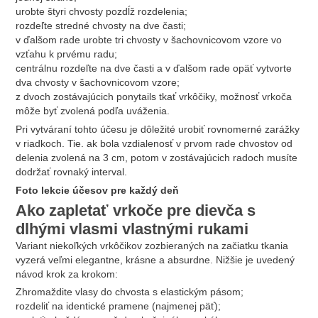
urobte štyri chvosty pozdĺž rozdelenia;
rozdeľte stredné chvosty na dve časti;
v ďalšom rade urobte tri chvosty v šachovnicovom vzore vo
vzťahu k prvému radu;
centrálnu rozdeľte na dve časti a v ďalšom rade opäť vytvorte
dva chvosty v šachovnicovom vzore;
z dvoch zostávajúcich ponytails tkať vrkôčiky, možnosť vrkoča
môže byť zvolená podľa uváženia.
Pri vytváraní tohto účesu je dôležité urobiť rovnomerné zarážky
v riadkoch. Tie. ak bola vzdialenosť v prvom rade chvostov od
delenia zvolená na 3 cm, potom v zostávajúcich radoch musíte
dodržať rovnaký interval.
Foto lekcie účesov pre každý deň
Ako zapletať vrkoče pre dievča s
dlhými vlasmi vlastnými rukami
Variant niekoľkých vrkôčikov zozbieraných na začiatku tkania
vyzerá veľmi elegantne, krásne a absurdne. Nižšie je uvedený
návod krok za krokom:
Zhromaždite vlasy do chvosta s elastickým pásom;
rozdeliť na identické pramene (najmenej päť);