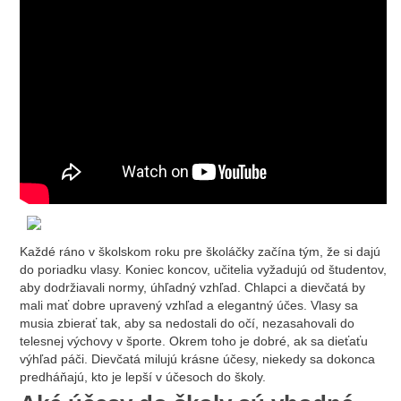
Každé ráno v školskom roku pre školáčky začína tým, že si dajú
do poriadku vlasy. Koniec koncov, učitelia vyžadujú od študentov,
aby dodržiavali normy, úhľadný vzhľad. Chlapci a dievčatá by
mali mať dobre upravený vzhľad a elegantný účes. Vlasy sa
musia zbierať tak, aby sa nedostali do očí, nezasahovali do
telesnej výchovy v športe. Okrem toho je dobré, ak sa dieťaťu
výhľad páči. Dievčatá milujú krásne účesy, niekedy sa dokonca
predháňajú, kto je lepší v účesoch do školy.