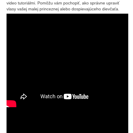
video tutoriálmi. Pomôžu vám pochopiť, ako správne upraviť
vlasy vašej malej princeznej alebo dospievajúceho dievčaťa.