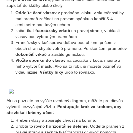
zapletať do škôlky alebo školy.
Oddeľte časť vlasov
z predného laloku: v skutočnosti by
mal prameň začínať na pravom spánku a končiť 3-4
centimetre nad ľavým uchom.
začať tkať
francúzsky vrkoč
na pravej strane, v oblasti
vlasov pod vybraným prameňom.
Francúzsky vrkoč sprava doľava pod uhlom, pričom z
oboch strán chytíte voľné pramene. Po skončení prameňov,
dokončiť vrkoč
a zaistite gumičkou.
Vložte sponku do vlasov
na začiatku vrkoča: musíte z
neho vytvoriť mašľu. Ako sa to robí, si môžete pozrieť vo
videu nižšie.
Všetky luky
urob to rovnako.
Ak sa pozriete na vyššie uvedený diagram, môžete pre dievča
vytvoriť nezvyčajnú väzbu.
Postupujte krok za krokom, aby
ste získali krásny účes:
Hrebeň
vlasy a zbierajte chvost na korune.
Urobte to rovno
horizontálne delenie
. Oddeľte prameň z
pravej strany a začnite tkať francúzsky vrkoč pomocou