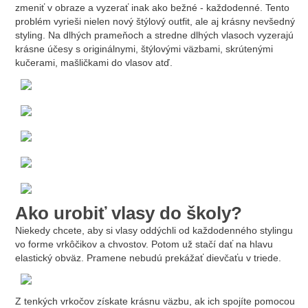
zmeniť v obraze a vyzerať inak ako bežné - každodenné. Tento
problém vyrieši nielen nový štýlový outfit, ale aj krásny nevšedný
styling. Na dlhých prameňoch a stredne dlhých vlasoch vyzerajú
krásne účesy s originálnymi, štýlovými väzbami, skrútenými
kučerami, mašličkami do vlasov atď.
Ako urobiť vlasy do školy?
Niekedy chcete, aby si vlasy oddýchli od každodenného stylingu
vo forme vrkôčikov a chvostov. Potom už stačí dať na hlavu
elastický obväz. Pramene nebudú prekážať dievčaťu v triede.
Z tenkých vrkočov získate krásnu väzbu, ak ich spojíte pomocou