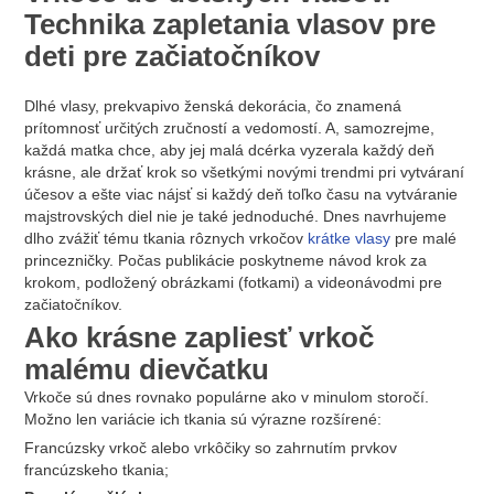
Technika zapletania vlasov pre
deti pre začiatočníkov
Dlhé vlasy, prekvapivo ženská dekorácia, čo znamená
prítomnosť určitých zručností a vedomostí. A, samozrejme,
každá matka chce, aby jej malá dcérka vyzerala každý deň
krásne, ale držať krok so všetkými novými trendmi pri vytváraní
účesov a ešte viac nájsť si každý deň toľko času na vytváranie
majstrovských diel nie je také jednoduché. Dnes navrhujeme
dlho zvážiť tému tkania rôznych vrkočov
krátke vlasy
pre malé
princezničky. Počas publikácie poskytneme návod krok za
krokom, podložený obrázkami (fotkami) a videonávodmi pre
začiatočníkov.
Ako krásne zapliesť vrkoč
malému dievčatku
Vrkoče sú dnes rovnako populárne ako v minulom storočí.
Možno len variácie ich tkania sú výrazne rozšírené:
Francúzsky vrkoč alebo vrkôčiky so zahrnutím prvkov
francúzskeho tkania;