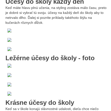
Účesy do školy každý deň
Keď máte hlavu plnú učenia, na styling zostáva málo času, preto
je dobré si vybrať tú svoju.
účesy na každý deň do školy
aby to
netrvalo dlho. Ďalej si pozrite príklady takéhoto štýlu na
kučerách rôznych dĺžok.
Ležérne účesy do školy - foto
Krásne účesy do školy
Keď sa v škole konajú slávnostné udalosti, dieťa chce niečo