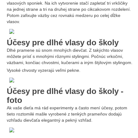
vlasových sponiek. Na ich vytvorenie stačí zapletať tri vrkôčiky
na jednej strane a tri na druhej strane po cikcakovom rozdelení.
Potom zafixujte väzby cez rovnakú medzeru po celej dĺžke
vlasov.
Účesy pre dlhé vlasy do školy
Dlhé pramene sú snom mnohých dievčat. Z takýchto vlasov
môžete prísť s mnohými rôznymi stylingmi. Počnúc vrkočmi,
väzbami, končiac chvostmi, kučerami a iným štýlovým stylingom.
Vysoké chvosty vyzerajú veľmi pekne.
Účesy pre dlhé vlasy do školy -
foto
Ak vaše dieťa má rád experimenty a často mení účesy, potom
tieto roztomilé mašle vyrobené z tenkých prameňov dodajú
vzhľadu dievčaťa elegantný a pekný vzhľad.