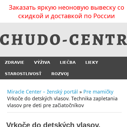
Заказать яркую неоновую вывеску со
скидкой и доставкой по России
ZDRAVIE
VÝŽIVA
LIEČBA
LIEKY
STAROSTLIVOSŤ
ROZVOJ
Miracle Center – ženský portál
»
Pre mamičky
Vrkoče do detských vlasov. Technika zapletania
vlasov pre deti pre začiatočníkov
Vrkoče do detských vlasov.