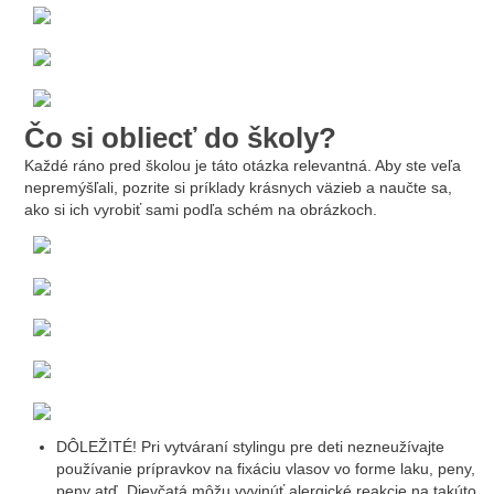
Čo si obliecť do školy?
Každé ráno pred školou je táto otázka relevantná. Aby ste veľa
nepremýšľali, pozrite si príklady krásnych väzieb a naučte sa,
ako si ich vyrobiť sami podľa schém na obrázkoch.
DÔLEŽITÉ! Pri vytváraní stylingu pre deti nezneužívajte
používanie prípravkov na fixáciu vlasov vo forme laku, peny,
peny atď. Dievčatá môžu vyvinúť alergické reakcie na takúto