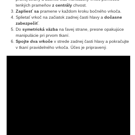
tenkých prameňov
z centrály
chvost.
Zapliesť sa
pramene v každom kroku bočného vrkoča.
Splietať vrkoč na začiatok zadnej časti hlavy a
dočasne
zabezpečiť
.
Do
symetrická väzba
na ľavej strane, presne opakujúce
manipulácie pri prvom tkaní.
Spojte dva vrkoče
v strede zadnej časti hlavy a pokračujte
v tkaní pravidelného vrkoča. Účes je pripravený.