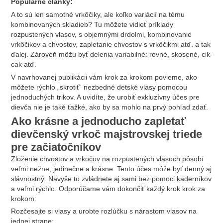
Populárne články:
A to sú len samotné vrkôčiky, ale koľko variácií na tému
kombinovaných skladieb? Tu môžete vidieť príklady
rozpustených vlasov, s objemnými drdolmi, kombinovanie
vrkôčikov a chvostov, zapletanie chvostov s vrkôčikmi atď. a tak
ďalej. Zároveň môžu byť delenia variabilné: rovné, skosené, cik-
cak atď.
V navrhovanej publikácii vám krok za krokom povieme, ako
môžete rýchlo „skrotiť“ nezbedné detské vlasy pomocou
jednoduchých trikov. A uvidíte, že urobiť exkluzívny účes pre
dievča nie je také ťažké, ako by sa mohlo na prvý pohľad zdať.
Ako krásne a jednoducho zapletať
dievčenský vrkoč majstrovskej triede
pre začiatočníkov
Zloženie chvostov a vrkočov na rozpustených vlasoch pôsobí
veľmi nežne, jedinečne a krásne. Tento účes môže byť denný aj
slávnostný. Navyše to zvládnete aj sami bez pomoci kaderníkov
a veľmi rýchlo. Odporúčame vám dokončiť každý krok krok za
krokom:
Rozčesajte si vlasy a urobte rozlúčku s nárastom vlasov na
jednej strane;