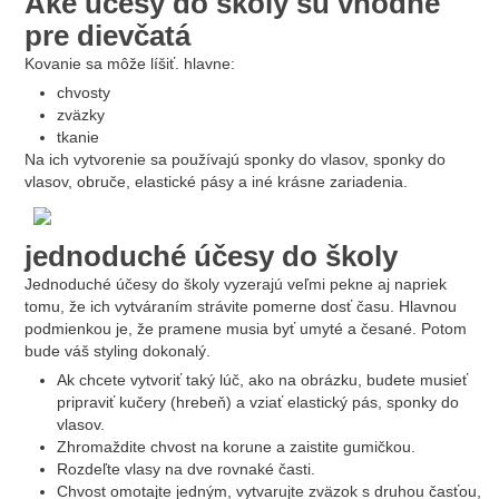
Aké účesy do školy sú vhodné
pre dievčatá
Kovanie sa môže líšiť. hlavne:
chvosty
zväzky
tkanie
Na ich vytvorenie sa používajú sponky do vlasov, sponky do
vlasov, obruče, elastické pásy a iné krásne zariadenia.
jednoduché účesy do školy
Jednoduché účesy do školy vyzerajú veľmi pekne aj napriek
tomu, že ich vytváraním strávite pomerne dosť času. Hlavnou
podmienkou je, že pramene musia byť umyté a česané. Potom
bude váš styling dokonalý.
Ak chcete vytvoriť taký lúč, ako na obrázku, budete musieť
pripraviť kučery (hrebeň) a vziať elastický pás, sponky do
vlasov.
Zhromaždite chvost na korune a zaistite gumičkou.
Rozdeľte vlasy na dve rovnaké časti.
Chvost omotajte jedným, vytvarujte zväzok s druhou časťou,