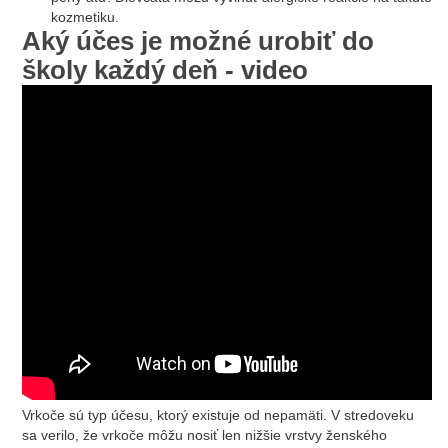
kozmetiku.
Aký účes je možné urobiť do
školy každý deň - video
Vrkoče sú typ účesu, ktorý existuje od nepamäti. V stredoveku
sa verilo, že vrkoče môžu nosiť len nižšie vrstvy ženského