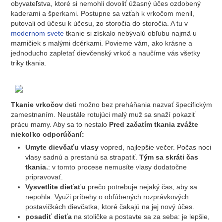
obyvateľstva, ktoré si nemohli dovoliť úžasný účes ozdobený
kaderami a šperkami. Postupne sa vzťah k vrkočom menil,
putovali od účesu k účesu, zo storočia do storočia. A tu v
modernom svete
tkanie si získalo nebývalú obľubu najmä u
mamičiek s malými dcérkami. Povieme vám, ako krásne a
jednoducho zapletať dievčenský vrkoč a naučíme vás všetky
triky tkania.
Tkanie vrkočov
deti možno bez preháňania nazvať špecifickým
zamestnaním. Neustále rotujúci malý muž sa snaží pokaziť
prácu mamy. Aby sa to nestalo
Pred začatím tkania zvážte
niekoľko odporúčaní:
Umyte dievčaťu vlasy
vopred, najlepšie večer. Počas noci
vlasy sadnú a prestanú sa strapatiť.
Tým sa skráti čas
tkania.
: v tomto procese nemusíte vlasy dodatočne
pripravovať.
Vysvetlite dieťaťu
prečo potrebuje nejaký čas, aby sa
nepohla. Využi príbehy o obľúbených rozprávkových
postavičkách dievčatka, ktoré čakajú na jej nový účes.
posadiť dieťa
na stoličke a postavte sa za seba: je lepšie,