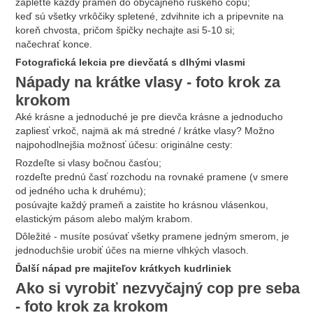
zapleťte každý prameň do obyčajného ruského copu;
keď sú všetky vrkôčiky spletené, zdvihnite ich a pripevnite na
koreň chvosta, pričom špičky nechajte asi 5-10 si;
načechrať konce.
Fotografická lekcia pre dievčatá s dlhými vlasmi
Nápady na krátke vlasy - foto krok za
krokom
Aké krásne a jednoduché je pre dievča krásne a jednoducho
zapliesť vrkoč, najmä ak má stredné / krátke vlasy? Možno
najpohodlnejšia možnosť účesu: originálne cesty:
Rozdeľte si vlasy bočnou časťou;
rozdeľte prednú časť rozchodu na rovnaké pramene (v smere
od jedného ucha k druhému);
posúvajte každý prameň a zaistite ho krásnou vlásenkou,
elastickým pásom alebo malým krabom.
Dôležité - musíte posúvať všetky pramene jedným smerom, je
jednoduchšie urobiť účes na mierne vlhkých vlasoch.
Ďalší nápad pre majiteľov krátkych kudrliniek
Ako si vyrobiť nezvyčajný cop pre seba
- foto krok za krokom