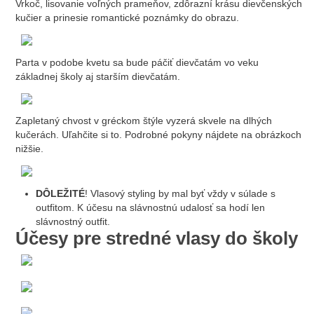
Vrkoč, lisovanie voľných prameňov, zdôrazní krásu dievčenských
kučier a prinesie romantické poznámky do obrazu.
Parta v podobe kvetu sa bude páčiť dievčatám vo veku
základnej školy aj starším dievčatám.
Zapletaný chvost v gréckom štýle vyzerá skvele na dlhých
kučerách. Uľahčite si to. Podrobné pokyny nájdete na obrázkoch
nižšie.
DÔLEŽITÉ
! Vlasový styling by mal byť vždy v súlade s
outfitom. K účesu na slávnostnú udalosť sa hodí len
slávnostný outfit.
Účesy pre stredné vlasy do školy