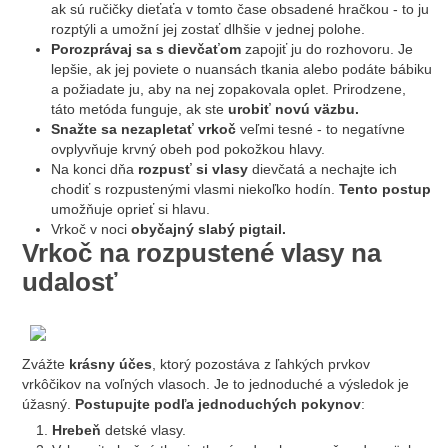
ak sú ručičky dieťaťa v tomto čase obsadené hračkou - to ju
rozptýli a umožní jej zostať dlhšie v jednej polohe.
Porozprávaj sa s dievčaťom
zapojiť ju do rozhovoru. Je
lepšie, ak jej poviete o nuansách tkania alebo podáte bábiku
a požiadate ju, aby na nej zopakovala oplet. Prirodzene,
táto metóda funguje, ak ste
urobiť novú väzbu.
Snažte sa nezapletať vrkoč
veľmi tesné - to negatívne
ovplyvňuje krvný obeh pod pokožkou hlavy.
Na konci dňa
rozpusť si vlasy
dievčatá a nechajte ich
chodiť s rozpustenými vlasmi niekoľko hodín.
Tento postup
umožňuje oprieť si hlavu.
Vrkoč v noci
obyčajný slabý pigtail.
Vrkoč na rozpustené vlasy na
udalosť
Zvážte
krásny účes
, ktorý pozostáva z ľahkých prvkov
vrkôčikov na voľných vlasoch. Je to jednoduché a výsledok je
úžasný.
Postupujte podľa jednoduchých pokynov
:
Hrebeň
detské vlasy.