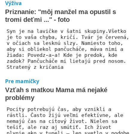
Výživa
Priznanie: "môj manžel ma opustil s
tromi deťmi ..." - foto
Syn je na lavičke v šatni skupiny.Všetko
je to vaša chyba, kričí. Tvár je červená,
v očiach sa lesknú slzy. Namiesto toho,
aby si obliekol pančucháče, máva nimi a
žiada: Povedz-a-a! Kde je predok, kde
zadok? Pančucháče mi lietajú pred nosom.
Stratený z kričania
Pre mamičky
Vzťah s matkou Mama má nejaké
problémy
Pocity potrebujú čas, aby vznikli a
rástli. Často žijú veľmi efektívne, ale
nemajú čas na citový život. Nielen sa
tešiť, ale raz aj smútiť. Ich život
plynie ako v tuneli – len svetlo v podobe