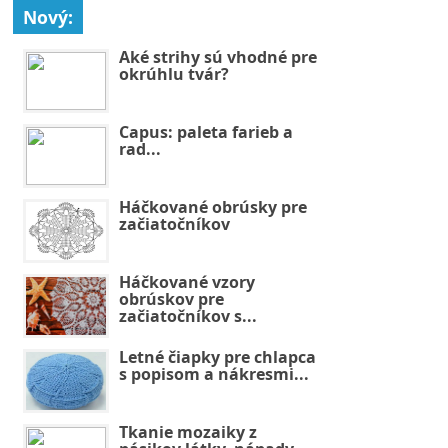
Nový:
Aké strihy sú vhodné pre
okrúhlu tvár?
Capus: paleta farieb a
rad...
Háčkované obrúsky pre
začiatočníkov
Háčkované vzory
obrúskov pre
začiatočníkov s...
Letné čiapky pre chlapca
s popisom a nákresmi...
Tkanie mozaiky z