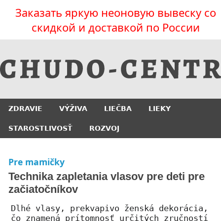
Заказать яркую неоновую вывеску со
скидкой и доставкой по России
ZDRAVIE
VÝŽIVA
LIEČBA
LIEKY
STAROSTLIVOSŤ
ROZVOJ
Pre mamičky
Technika zapletania vlasov pre deti pre
začiatočníkov
Dlhé vlasy, prekvapivo ženská dekorácia,
čo znamená prítomnosť určitých zručností