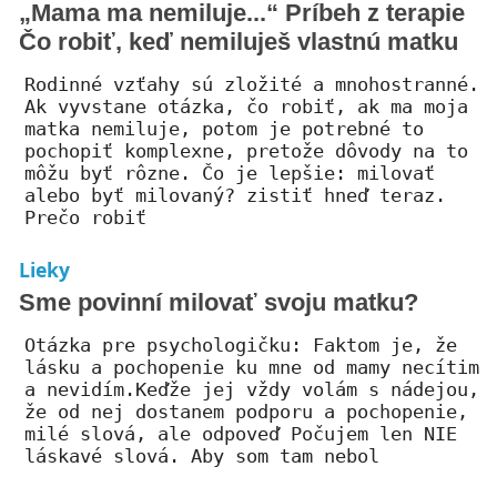
„Mama ma nemiluje...“ Príbeh z terapie
Čo robiť, keď nemiluješ vlastnú matku
Rodinné vzťahy sú zložité a mnohostranné.
Ak vyvstane otázka, čo robiť, ak ma moja
matka nemiluje, potom je potrebné to
pochopiť komplexne, pretože dôvody na to
môžu byť rôzne. Čo je lepšie: milovať
alebo byť milovaný? zistiť hneď teraz.
Prečo robiť
Lieky
Sme povinní milovať svoju matku?
Otázka pre psychologičku: Faktom je, že
lásku a pochopenie ku mne od mamy necítim
a nevidím.Keďže jej vždy volám s nádejou,
že od nej dostanem podporu a pochopenie,
milé slová, ale odpoveď Počujem len NIE
láskavé slová. Aby som tam nebol