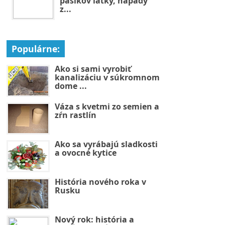
pásikov látky, nápady
z...
Populárne:
Ako si sami vyrobiť
kanalizáciu v súkromnom
dome ...
Váza s kvetmi zo semien a
zŕn rastlín
Ako sa vyrábajú sladkosti
a ovocné kytice
História nového roka v
Rusku
Nový rok: história a