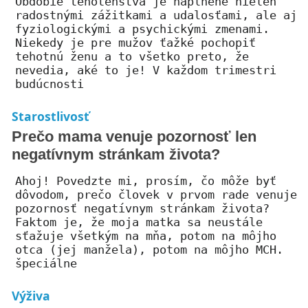
Obdobie tehotenstva je naplnené nielen
radostnými zážitkami a udalosťami, ale aj
fyziologickými a psychickými zmenami.
Niekedy je pre mužov ťažké pochopiť
tehotnú ženu a to všetko preto, že
nevedia, aké to je! V každom trimestri
budúcnosti
Starostlivosť
Prečo mama venuje pozornosť len
negatívnym stránkam života?
Ahoj! Povedzte mi, prosím, čo môže byť
dôvodom, prečo človek v prvom rade venuje
pozornosť negatívnym stránkam života?
Faktom je, že moja matka sa neustále
sťažuje všetkým na mňa, potom na môjho
otca (jej manžela), potom na môjho MCH.
špeciálne
Výživa