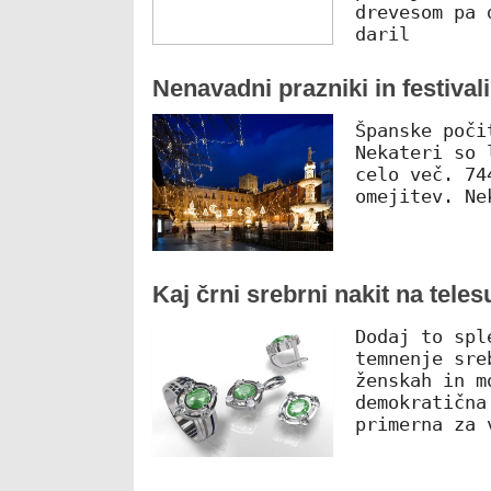
drevesom pa 
daril
Nenavadni prazniki in festivali
Španske poči
Nekateri so 
celo več. 74
omejitev. Ne
Kaj črni srebrni nakit na teles
Dodaj to spl
temnenje sre
ženskah in m
demokratična
primerna za 