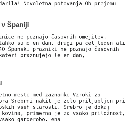
darila! Novoletna potovanja Ob prejemu
 v Španiji
tnice ne poznajo časovnih omejitev.
lahko samo en dan, drugi pa cel teden ali
40 Španski prazniki ne poznajo časovnih
kateri praznujejo le en dan,
u
etno mesto med zaznamke Vzroki za
bra Srebrni nakit je zelo priljubljen pri
oških vseh starosti. Srebro je dokaj
 kovina, primerna je za vsako priložnost,
vsako garderobo. ena