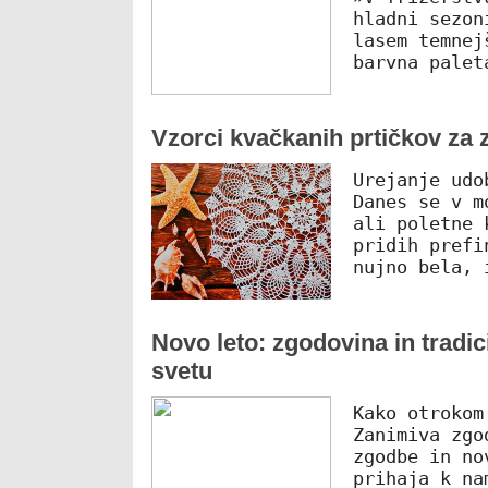
hladni sezon
lasem temnej
barvna palet
Vzorci kvačkanih prtičkov za 
Urejanje udo
Danes se v m
ali poletne 
pridih prefi
nujno bela, 
Novo leto: zgodovina in tradi
svetu
Kako otrokom
Zanimiva zgo
zgodbe in no
prihaja k na