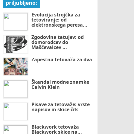
priljubljeno:
Evolucija strojčka za
tetoviranje: od
elektronskega peresa...
Zgodovina tatujev: od
domorodcev do
Maščevalcev ...
Zapestna tetovaža za dva
Škandal modne znamke
Calvin Klein
Pisave za tetovaže: vrste
napisov in skice črk
Blackwork tetovaža
Blackwork skice na...