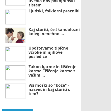
uvedla nov pokojninski
sistem
Ljudski, folklorni prazniki
Kaj storiti, če škandalozni
kolegi nenehno ...
Upoštevamo tipične
vzroke in njihove
posledice
Zakon karme in čiščenje
karme Čiščenje karme z
vašim ...
Vsi moški so "koze" -
nasvet in kaj storiti s
tem?