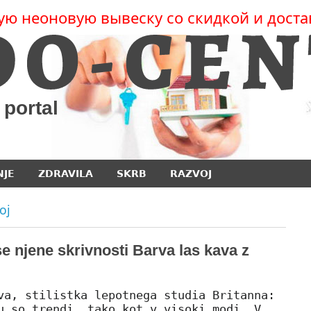
ую неоновую вывеску со скидкой и доста
 portal
NJE
ZDRAVILA
SKRB
RAZVOJ
oj
e njene skrivnosti Barva las kava z
va, stilistka lepotnega studia Britanna:
u so trendi, tako kot v visoki modi. V