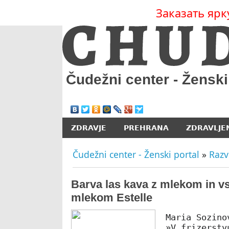
Заказать ярк
Čudežni center - Ženski
ZDRAVJE
PREHRANA
ZDRAVLJE
Čudežni center - Ženski portal
»
Razv
Barva las kava z mlekom in vs
mlekom Estelle
Maria Sozino
»V frizerstv