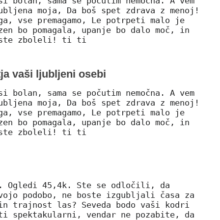
si bolan, sama se počutim nemočna. A vem
ubljena moja, Da boš spet zdrava z menoj!
ga, vse premagamo, Le potrpeti malo je
zen bo pomagala, upanje bo dalo moč, in
ste zboleli! ti ti
a vaši ljubljeni osebi
si bolan, sama se počutim nemočna. A vem
ubljena moja, Da boš spet zdrava z menoj!
ga, vse premagamo, Le potrpeti malo je
zen bo pomagala, upanje bo dalo moč, in
ste zboleli! ti ti
. Ogledi 45,4k. Ste se odločili, da
vojo podobo, ne boste izgubljali časa za
in trajnost las? Seveda bodo vaši kodri
ti spektakularni, vendar ne pozabite, da