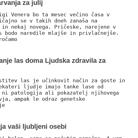
rvanja za julij
igi Venera bo ta mesec večino časa v
ičajno se v takih dneh zanaša na
 in nekaj novega. Pričeske, narejene v
s bodo naredile mlajše in privlačnejše.
ročamo
anje las doma Ljudska zdravila za
stitev las je učinkovit način za goste in
ekateri ljudje imajo tanke lase od
 ni patologija ali pokazatelj njihovega
vja, ampak le odraz genetske
je
a vaši ljubljeni osebi