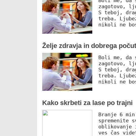
Boli me, da 
zagotovo, lj
S teboj, dra
treba. Ljube
nikoli ne bo
Želje zdravja in dobrega počutj
Boli me, da 
zagotovo, lj
S teboj, dra
treba. Ljube
nikoli ne bo
Kako skrbeti za lase po trajni
Branje 6 min
spremenite s
oblikovanje 
ves čas vide