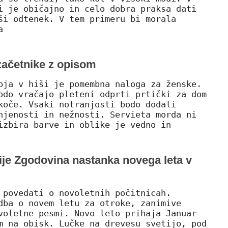
i je običajno in celo dobra praksa dati
ši odtenek. V tem primeru bi morala
a
začetnike z opisom
bja v hiši je pomembna naloga za ženske.
odo vračajo pleteni odprti prtički za dom
koče. Vsaki notranjosti bodo dodali
njenosti in nežnosti. Servieta morda ni
izbira barve in oblike je vedno in
cije Zgodovina nastanka novega leta v
 povedati o novoletnih počitnicah.
dba o novem letu za otroke, zanimive
voletne pesmi. Novo leto prihaja Januar
m na obisk. Lučke na drevesu svetijo, pod