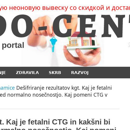
ую неоновую вывеску со скидкой и доста
 portal
NJE
ZDRAVILA
SKRB
RAZVOJ
mamice
Dešifriranje rezultatov kgt. Kaj je fetalni
i med normalno nosečnostjo. Kaj pomeni CTG v
t. Kaj je fetalni CTG in kakšni bi