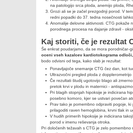
na patologijo srca ploda, anemijo ploda, Rhe
Grozi ali se je začel prezgodnji porod. V t
redni popadki do 37. tedna nosečnosti lahk
Anomalije delovne aktivnosti. CTG pokaže ne
porodnega procesa na dajanje zdravil - oksit
Kaj storiti, če je rezultat
Še enkrat poudarjamo, da se mora porodničar-g
oceni vseh kazalcev kardiotokograma odloči, a
bodo odvisni od tega, kako slab je rezultat:
Ponavljajoče snemanje CTG čez dan, kot tu
Ultrazvočni pregled ploda z dopplerometrijo - 
Če rezultati študij ugotovijo blago ali zmerno
pretok krvi v plodu in maternici - antispazmodi
Pri blagih stopnjah hipoksije je indicirana hi
posebno komoro, kjer se ustvari povečan atmos
Prav tako je pomembno odpraviti pogoje, ki p
prilagoditi raven hemoglobina, krvni tlak in u
V hudih primerih hipoksije je indicirana takoj
porod v imenu reševanja otroka.
Pri določenih težavah s CTG je zelo pomembno na