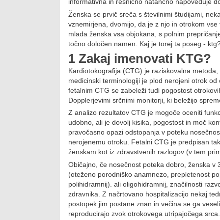
informativna in resnično natančno napoveduje do
Ženska se prvič sreča s številnimi študijami, neka
vznemirjena, dvomijo, da je z njo in otrokom vse 
mlada ženska vsa objokana, s polnim prepričanje
točno določen namen. Kaj je torej ta poseg - kt
1 Zakaj imenovati KTG?
Kardiotokografija (CTG) je raziskovalna metoda, ki
medicinski terminologiji je plod nerojeni otrok o
fetalnim CTG se zabeleži tudi pogostost otrokovih
Dopplerjevimi srčnimi monitorji, ki beležijo spre
Z analizo rezultatov CTG je mogoče oceniti funkci
udobno, ali je dovolj kisika, pogostost in moč k
pravočasno opazi odstopanja v poteku nosečnost
nerojenemu otroku. Fetalni CTG je predpisan ta
ženskam kot iz zdravstvenih razlogov (v tem prim
Običajno, če nosečnost poteka dobro, ženska v 3.
(oteženo porodniško anamnezo, prepletenost popk
polihidramnij). ali oligohidramnij, značilnosti ra
zdravnika. Z načrtovano hospitalizacijo nekaj t
postopek jim postane znan in večina se ga veseli,
reproducirajo zvok otrokovega utripajočega srca.