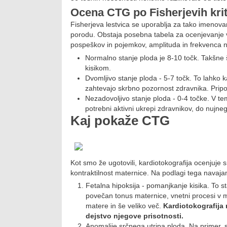
Ocena CTG po Fisherjevih krit
Fisherjeva lestvica se uporablja za tako imenova
porodu. Obstaja posebna tabela za ocenjevanje v
pospeškov in pojemkov, amplituda in frekvenca nih
Normalno stanje ploda je 8-10 točk. Takšne š
kisikom.
Dvomljivo stanje ploda - 5-7 točk. To lahko k
zahtevajo skrbno pozornost zdravnika. Prip
Nezadovoljivo stanje ploda - 0-4 točke. V te
potrebni aktivni ukrepi zdravnikov, do nujn
Kaj pokaže CTG
Kot smo že ugotovili, kardiotokografija ocenjuje 
kontraktilnost maternice. Na podlagi tega navaj
Fetalna hipoksija - pomanjkanje kisika. To st
povečan tonus maternice, vnetni procesi v mat
matere in še veliko več.
Kardiotokografija 
dejstvo njegove prisotnosti.
Anomalije srčnega utripa ploda. Na primer, s