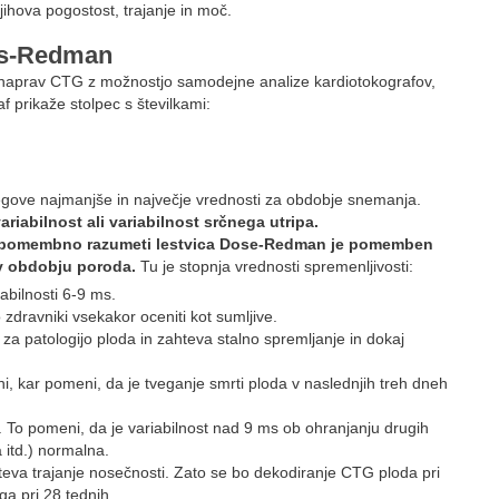
njihova pogostost, trajanje in moč.
es-Redman
aprav CTG z možnostjo samodejne analize kardiotokografov,
 prikaže stolpec s številkami:
 njegove najmanjše in največje vrednosti za obdobje snemanja.
ariabilnost ali variabilnost srčnega utripa.
 pomembno razumeti
lestvica
Dose-Redman je pomemben
v obdobju poroda.
Tu je stopnja vrednosti spremenljivosti:
bilnosti 6-9 ms.
zdravniki vsekakor oceniti kot sumljive.
a patologijo ploda in zahteva stalno spremljanje in dokaj
i, kar pomeni, da je tveganje smrti ploda v naslednjih treh dneh
 To pomeni, da je variabilnost nad 9 ms ob ohranjanju drugih
 itd.) normalna.
a trajanje nosečnosti. Zato se bo dekodiranje CTG ploda pri
ga pri 28 tednih.