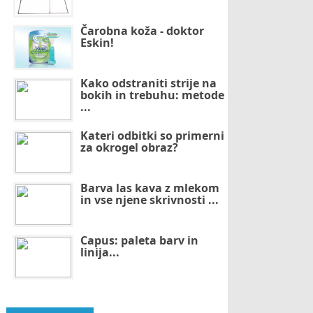
Čarobna koža - doktor
Eskin!
Kako odstraniti strije na
bokih in trebuhu: metode
...
Kateri odbitki so primerni
za okrogel obraz?
Barva las kava z mlekom
in vse njene skrivnosti ...
Capus: paleta barv in
linija...