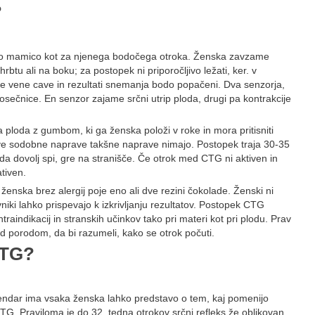
?
o mamico kot za njenega bodočega otroka. Ženska zavzame
btu ali na boku; za postopek ni priporočljivo ležati, ker. v
je vene cave in rezultati snemanja bodo popačeni. Dva senzorja,
osečnice. En senzor zajame srčni utrip ploda, drugi pa kontrakcije
a ploda z gumbom, ki ga ženska položi v roke in mora pritisniti
ove sodobne naprave takšne naprave nimajo. Postopek traja 30-35
 da dovolj spi, gre na stranišče. Če otrok med CTG ni aktiven in
tiven.
 ženska brez alergij poje eno ali dve rezini čokolade. Ženski ni
javniki lahko prispevajo k izkrivljanju rezultatov. Postopek CTG
aindikacij in stranskih učinkov tako pri materi kot pri plodu. Prav
 porodom, da bi razumeli, kako se otrok počuti.
CTG?
vendar ima vsaka ženska lahko predstavo o tem, kaj pomenijo
CTG. Praviloma je do 32. tedna otrokov srčni refleks že oblikovan