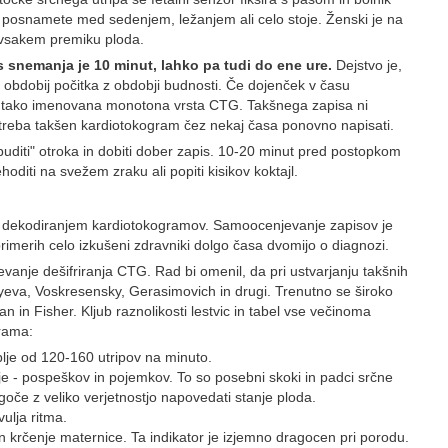
 posnamete med sedenjem, ležanjem ali celo stoje. Ženski je na
b vsakem premiku ploda.
 snemanja je 10 minut, lahko pa tudi do ene ure.
Dejstvo je,
o obdobij počitka z obdobji budnosti. Če dojenček v času
 - tako imenovana monotona vrsta CTG. Takšnega zapisa ni
 treba takšen kardiotokogram čez nekaj časa ponovno napisati.
uditi" otroka in dobiti dober zapis. 10-20 minut pred postopkom
hoditi na svežem zraku ali popiti kisikov koktajl.
n dekodiranjem kardiotokogramov. Samoocenjevanje zapisov je
rimerih celo izkušeni zdravniki dolgo časa dvomijo o diagnozi.
evanje dešifriranja CTG. Rad bi omenil, da pri ustvarjanju takšnih
lyeva, Voskresensky, Gerasimovich in drugi. Trenutno se široko
n in Fisher. Kljub raznolikosti lestvic in tabel vse večinoma
grama:
giblje od 120-160 utripov na minuto.
lje - pospeškov in pojemkov. To so posebni skoki in padci srčne
ogoče z veliko verjetnostjo napovedati stanje ploda.
vulja ritma.
in krčenje maternice. Ta indikator je izjemno dragocen pri porodu.