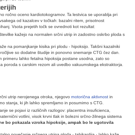
erijih
no ročno oceno kardiotokogramov. Ta lestvica se uporablja pri
sakega od kazalcev v točkah: bazalni ritem, prisotnost
anj. Vsota prejetih točk se ovrednoti kot rezultat:
tevilke kažejo na normalen srčni utrip in zadostno oskrbo ploda s
aže na pomanjkanje kisika pri plodu - hipoksijo. Takšni kazalniki
oročljive so dodatne študije in ponovno snemanje CTG čez dan.
m primeru lahko fetalna hipoksija postane usodna, zato so
ega poroda s carskim rezom ali uvedbo vakuumskega ekstraktorja.
srčni utrip nerojenega otroka, njegovo
motorična aktivnost
in
amo stanja, ki jih lahko spremljamo in posumimo s CTG.
anje se pojavi iz različnih razlogov: placentna insuficienca,
ernični votlini, visok krvni tlak in bolezni srčno-žilnega sistema
ne bo pokazala vzroka hipoksije, ampak bo le ugotovila
talno povečanje srčnega utripa ploda - tahikardija - lahko kaže