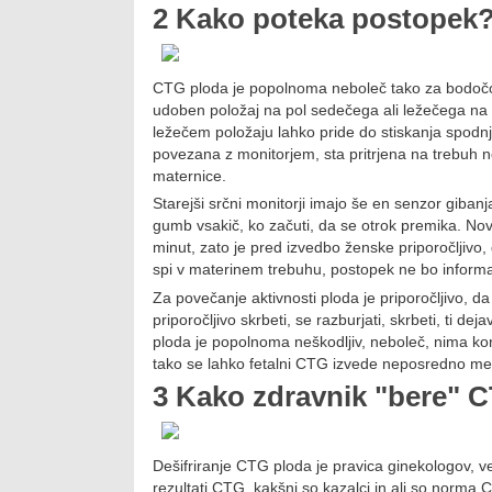
2 Kako poteka postopek
CTG ploda je popolnoma neboleč tako za bodoč
udoben položaj na pol sedečega ali ležečega na hr
ležečem položaju lahko pride do stiskanja spodn
povezana z monitorjem, sta pritrjena na trebuh n
maternice.
Starejši srčni monitorji imajo še en senzor gibanj
gumb vsakič, ko začuti, da se otrok premika. N
minut, zato je pred izvedbo ženske priporočljivo,
spi v materinem trebuhu, postopek ne bo informa
Za povečanje aktivnosti ploda je priporočljivo, da
priporočljivo skrbeti, se razburjati, skrbeti, ti de
ploda je popolnoma neškodljiv, neboleč, nima kontr
tako se lahko fetalni CTG izvede neposredno med
3 Kako zdravnik "bere" 
Dešifriranje CTG ploda je pravica ginekologov, 
rezultati CTG, kakšni so kazalci in ali so norma 