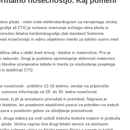
normalno nosečnostjo. Kaj pomeni
kov ploda - neke vrste elektrokardiogram za nerojenega otroka,
ografija ali CTG je sočasno snemanje srčnega ritma ploda in
 trenutno fetalna kardiotokografija zlati standard Svetovne
 med nosečnostjo in edino objektivno merilo za takšno oceno med
na slika v obliki dveh krivulj - fetalne in maternične. Prvi je
 sekundo. Drugi je podobno spreminjanje aktivnosti maternice.
li številne ocenjevalne tabele in merila za vrednotenje prejetega
in dešifrirati CTG.
e nosečnosti - približno 12-16 tednov, vendar na priporočilo
 ustrezne informacije od 28. do 30. tedna nosečnosti.
, ki jih je enostavno prenašati in premikati. Naprava je
etalnim, ter posebnimi elastičnimi pasovi za pritrditev na trebuh
zana s posebnim gelom za izboljšanje prevodnosti.
, druga babica pa vodi vzdolž trebuha bodoče matere in poskuša
a ploda. Večina naprav ima drugi fetalni senzor za istočasno
očke srčnega utripa se fetalni senzor fiksira s pasom in bolnik