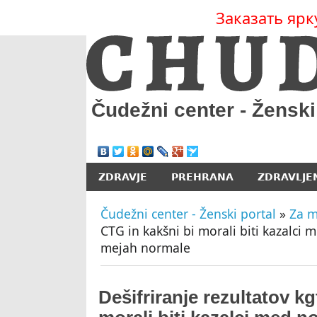
Заказать ярк
Čudežni center - Ženski
ZDRAVJE
PREHRANA
ZDRAVLJE
Čudežni center - Ženski portal
»
Za 
CTG in kakšni bi morali biti kazalc
mejah normale
Dešifriranje rezultatov kg