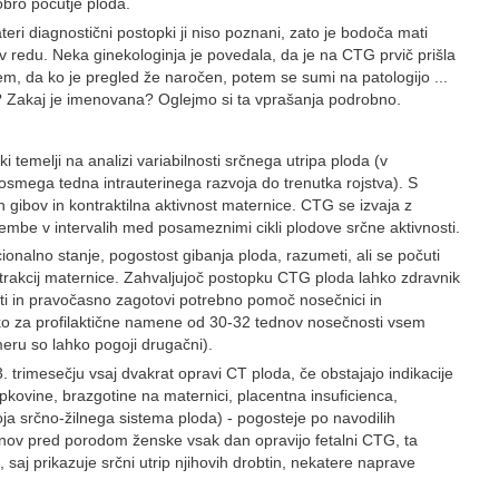
bro počutje ploda.
teri diagnostični postopki ji niso poznani, zato je bodoča mati
v redu. Neka ginekologinja je povedala, da je na CTG prvič prišla
m, da ko je pregled že naročen, potem se sumi na patologijo ...
g? Zakaj je imenovana? Oglejmo si ta vprašanja podrobno.
 temelji na analizi variabilnosti srčnega utripa ploda (v
d osmega tedna intrauterinega razvoja do trenutka rojstva). S
 gibov in kontraktilna aktivnost maternice. CTG se izvaja z
membe v intervalih med posameznimi cikli plodove srčne aktivnosti.
onalno stanje, pogostost gibanja ploda, razumeti, ali se počuti
ontrakcij maternice. Zahvaljujoč postopku CTG ploda lahko zdravnik
i in pravočasno zagotovi potrebno pomoč nosečnici in
ko za profilaktične namene od 30-32 tednov nosečnosti vsem
eru so lahko pogoji drugačni).
 trimesečju vsaj dvakrat opravi CT ploda, če obstajajo indikacije
ovine, brazgotine na maternici, placentna insuficienca,
zvoja srčno-žilnega sistema ploda) - pogosteje po navodilih
ednov pred porodom ženske vsak dan opravijo fetalni CTG, ta
 saj prikazuje srčni utrip njihovih drobtin, nekatere naprave