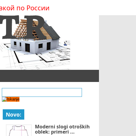
вкой по России
Novo:
Moderni slogi otroških
oblek: primeri ...