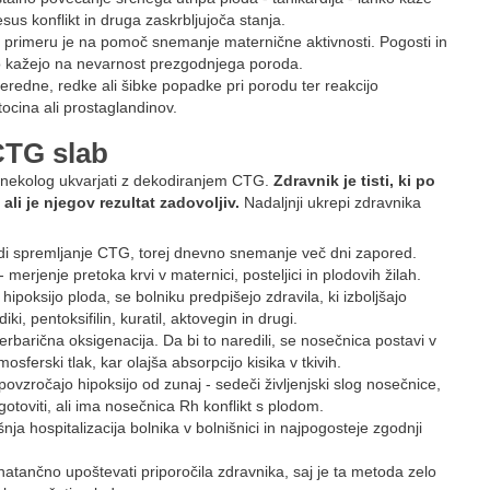
sus konflikt in druga zaskrbljujoča stanja.
em primeru je na pomoč snemanje maternične aktivnosti. Pogosti in
o kažejo na nevarnost prezgodnjega poroda.
redne, redke ali šibke popadke pri porodu ter reakcijo
ocina ali prostaglandinov.
 CTG slab
inekolog ukvarjati z dekodiranjem CTG.
Zdravnik je tisti, ki po
li je njegov rezultat zadovoljiv.
Nadaljnji ukrepi zdravnika
di spremljanje CTG, torej dnevno snemanje več dni zapored.
merjenje pretoka krvi v maternici, posteljici in plodovih žilah.
 hipoksijo ploda, se bolniku predpišejo zdravila, ki izboljšajo
ki, pentoksifilin, kuratil, aktovegin in drugi.
perbarična oksigenacija. Da bi to naredili, se nosečnica postavi v
ferski tlak, kar olajša absorpcijo kisika v tkivih.
ovzročajo hipoksijo od zunaj - sedeči življenjski slog nosečnice,
gotoviti, ali ima nosečnica Rh konflikt s plodom.
šnja hospitalizacija bolnika v bolnišnici in najpogosteje zgodnji
tančno upoštevati priporočila zdravnika, saj je ta metoda zelo