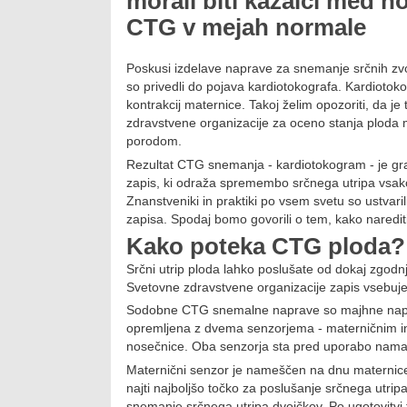
morali biti kazalci med 
CTG v mejah normale
Poskusi izdelave naprave za snemanje srčnih zvo
so privedli do pojava kardiotokografa. Kardiotok
kontrakcij maternice. Takoj želim opozoriti, da je
zdravstvene organizacije za oceno stanja ploda
porodom.
Rezultat CTG snemanja - kardiotokogram - je grafič
zapis, ki odraža spremembo srčnega utripa vsako
Znanstveniki in praktiki po vsem svetu so ustvari
zapisa. Spodaj bomo govorili o tem, kako narediti 
Kako poteka CTG ploda?
Srčni utrip ploda lahko poslušate od dokaj zgodnj
Svetovne zdravstvene organizacije zapis vsebuje
Sodobne CTG snemalne naprave so majhne naprave
opremljena z dvema senzorjema - materničnim in f
nosečnice. Oba senzorja sta pred uporabo nama
Maternični senzor je nameščen na dnu maternice
najti najboljšo točko za poslušanje srčnega utrip
snemanje srčnega utripa dvojčkov. Po ugotovitvi t