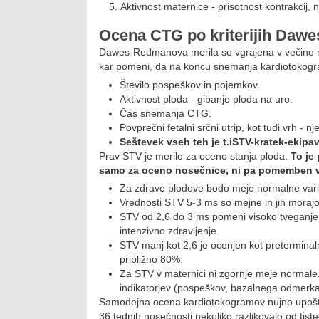
Aktivnost maternice - prisotnost kontrakcij, 
Ocena CTG po kriterijih Daw
Dawes-Redmanova merila so vgrajena v večino n
kar pomeni, da na koncu snemanja kardiotokograf
Število pospeškov in pojemkov.
Aktivnost ploda - gibanje ploda na uro.
Čas snemanja CTG.
Povprečni fetalni srčni utrip, kot tudi vrh -
Seštevek vseh teh je t.i
STV-
kratek-
ekipa
v
Prav STV je merilo za oceno stanja ploda.
To je
samo za oceno nosečnice, ni pa pomemben 
Za zdrave plodove bodo meje normalne varia
Vrednosti STV 5-3 ms so mejne in jih morajo 
STV od 2,6 do 3 ms pomeni visoko tveganje z
intenzivno zdravljenje.
STV manj kot 2,6 je ocenjen kot preterminaln
približno 80%.
Za STV v maternici ni zgornje meje normale.
indikatorjev (pospeškov, bazalnega odmerka
Samodejna ocena kardiotokogramov nujno upoštev
36 tednih nosečnosti nekoliko razlikovalo od tiste