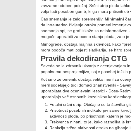
zavzame udoben položaj. Srčni utrip ploda lahko
voljo tudi poseben gumb, ki ga mora pritisniti o
Čas snemanja je zelo spremenljiv.
Minimalni čas
da intrauterino življenje otroka pomeni izmenjav
snemanja spi, se graf izkaže za neinformativen
mogoče uporabiti za oceno stanja ploda, zato je
Mimogrede, obstaja majhna skrivnost, kako "preb
mora bodoča mati pojesti sladkarije, se hitro spre
Pravila dekodiranja CTG
Seveda se le zdravnik ukvarja z ocenjevanjem i
popolnoma nesprejemljivo, saj v posebej težkih p
Kot smo že omenili, obstaja veliko meril za ocenj
meril sodelujejo tudi domači znanstveniki - Save
uporabljata dve ocenjevalni lestvici - Dose-Redma
uporabljajo več osnovnih kazalnikov kardiotoko
Fetalni srčni utrip. Običajno se ta številka 
Prisotnost posebnih indikatorjev same krivu
aktivnosti ploda, po prisotnosti katerih je m
Frekvenca nihanj, to je, kako raznolika je kri
Reakcija srčne aktivnosti otroka na gibanje 