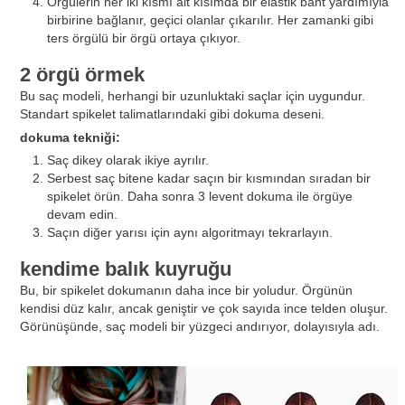
Örgülerin her iki kısmı alt kısımda bir elastik bant yardımıyla
birbirine bağlanır, geçici olanlar çıkarılır. Her zamanki gibi
ters örgülü bir örgü ortaya çıkıyor.
2 örgü örmek
Bu saç modeli, herhangi bir uzunluktaki saçlar için uygundur.
Standart spikelet talimatlarındaki gibi dokuma deseni.
dokuma tekniği:
Saç dikey olarak ikiye ayrılır.
Serbest saç bitene kadar saçın bir kısmından sıradan bir
spikelet örün. Daha sonra 3 levent dokuma ile örgüye
devam edin.
Saçın diğer yarısı için aynı algoritmayı tekrarlayın.
kendime balık kuyruğu
Bu, bir spikelet dokumanın daha ince bir yoludur. Örgünün
kendisi düz kalır, ancak geniştir ve çok sayıda ince telden oluşur.
Görünüşünde, saç modeli bir yüzgeci andırıyor, dolayısıyla adı.