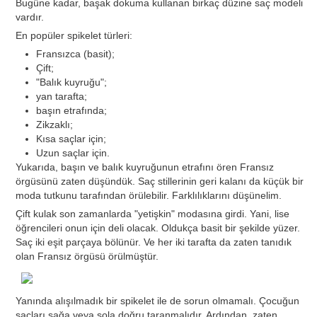
Bugüne kadar, başak dokuma kullanan birkaç düzine saç modeli
vardır.
En popüler spikelet türleri:
Fransızca (basit);
Çift;
"Balık kuyruğu";
yan tarafta;
başın etrafında;
Zikzaklı;
Kısa saçlar için;
Uzun saçlar için.
Yukarıda, başın ve balık kuyruğunun etrafını ören Fransız
örgüsünü zaten düşündük. Saç stillerinin geri kalanı da küçük bir
moda tutkunu tarafından örülebilir. Farklılıklarını düşünelim.
Çift kulak son zamanlarda "yetişkin" modasına girdi. Yani, lise
öğrencileri onun için deli olacak. Oldukça basit bir şekilde yüzer.
Saç iki eşit parçaya bölünür. Ve her iki tarafta da zaten tanıdık
olan Fransız örgüsü örülmüştür.
Yanında alışılmadık bir spikelet ile de sorun olmamalı. Çocuğun
saçları sağa veya sola doğru taranmalıdır. Ardından, zaten