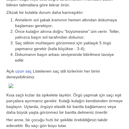
bilinen talimatlara göre tekrar örün.
Zikzak bir kulakla durum daha karmaşıktır:
Annelerin sol şakak kısmının hemen altından dokumaya
başlaması gerekiyor;
Önce kulağın alnına doğru "büyümesine" izin verin. Teller,
yalnızca başın sol tarafından dokunur;
Saç stilinin muhteşem görünmesi için yaklaşık 5 örgü
yapmanız gerekir (kafa küçükse - 3-4);
Dokumanın başın arkası seviyesinde bitirilmesi tavsiye
edilir.
Açık
uzun saç
Listelenen saç stili türlerinin her birini
deneyebilirsiniz.
Kısa saçlı kızlar da spikelete layıktır. Örgü yapmak için saçı eşit
parçalara ayırmanız gerekir. Kulağı kulağın kendisinden örmeye
başlayın. Uçlarda, örgüyü elastik bir bantla bağlamanız veya
daha büyük yaşta görünmez bir bantla delmeniz önerilir.
Her anne, bir çocuğu hızlı bir şekilde örebildiğinizi takdir
edecektir. Bu saçı gün boyu tutar.