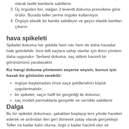
olarak lastik bantlarla sabitlenir.
Üç örgüden biri, olağan 3 leventli dokuma prensibine göre
örülür. Burada teller yerine örgüler kullanılıyor.
Örgüyü elastik bir bantla sabitleyin ve geçici elastik bantları
çıkarın.
hava spikeleti
Spikelet dokuma her şekilde hem sıkı hem de daha havadar
hale getirilebilir. İnce telli saçlara sahip olanlar için ikinci yöntem
daha uygundur. Serbest dokuma, saç stilinin hacimli bir
görünümünü yaratacaktır.
Kız hangi dokuma yöntemini seçerse seçsin, bunun için
havalı bir görünüm verebilir:
örgüye başlamadan önce saça şekillendirici köpük
uygulanmalıdır;
bir spikelet, saçın hafif bir gerginliği ile dokunur;
saç modeli parmaklarla gevşetilir ve vernikle sabitlenir.
Dalga
Bu tür spikelet dokuması, şakaktan başlayıp ters yönde hareket
ederek ve ardından ileri geri dönerek yatay olarak gerçekleşir.
Teller ne kadar kalın olursa, örgü o kadar hacimli olur ve