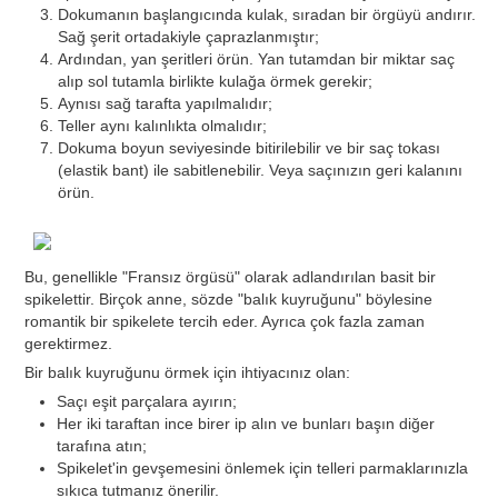
Dokumanın başlangıcında kulak, sıradan bir örgüyü andırır.
Sağ şerit ortadakiyle çaprazlanmıştır;
Ardından, yan şeritleri örün. Yan tutamdan bir miktar saç
alıp sol tutamla birlikte kulağa örmek gerekir;
Aynısı sağ tarafta yapılmalıdır;
Teller aynı kalınlıkta olmalıdır;
Dokuma boyun seviyesinde bitirilebilir ve bir saç tokası
(elastik bant) ile sabitlenebilir. Veya saçınızın geri kalanını
örün.
Bu, genellikle "Fransız örgüsü" olarak adlandırılan basit bir
spikelettir. Birçok anne, sözde "balık kuyruğunu" böylesine
romantik bir spikelete tercih eder. Ayrıca çok fazla zaman
gerektirmez.
Bir balık kuyruğunu örmek için ihtiyacınız olan:
Saçı eşit parçalara ayırın;
Her iki taraftan ince birer ip alın ve bunları başın diğer
tarafına atın;
Spikelet'in gevşemesini önlemek için telleri parmaklarınızla
sıkıca tutmanız önerilir.