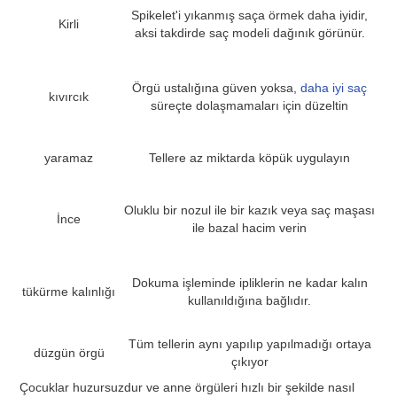
Spikelet'i yıkanmış saça örmek daha iyidir,
Kirli
aksi takdirde saç modeli dağınık görünür.
Örgü ustalığına güven yoksa,
daha iyi saç
kıvırcık
süreçte dolaşmamaları için düzeltin
yaramaz
Tellere az miktarda köpük uygulayın
Oluklu bir nozul ile bir kazık veya saç maşası
İnce
ile bazal hacim verin
Dokuma işleminde ipliklerin ne kadar kalın
tükürme kalınlığı
kullanıldığına bağlıdır.
Tüm tellerin aynı yapılıp yapılmadığı ortaya
düzgün örgü
çıkıyor
Çocuklar huzursuzdur ve anne örgüleri hızlı bir şekilde nasıl