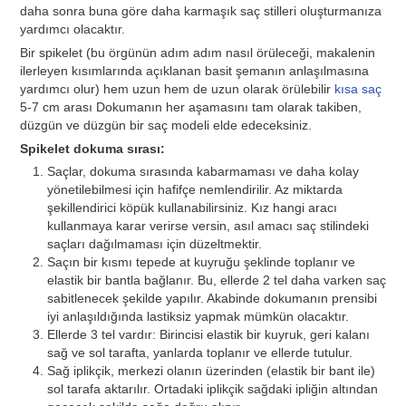
daha sonra buna göre daha karmaşık saç stilleri oluşturmanıza
yardımcı olacaktır.
Bir spikelet (bu örgünün adım adım nasıl örüleceği, makalenin
ilerleyen kısımlarında açıklanan basit şemanın anlaşılmasına
yardımcı olur) hem uzun hem de uzun olarak örülebilir
kısa saç
5-7 cm arası Dokumanın her aşamasını tam olarak takiben,
düzgün ve düzgün bir saç modeli elde edeceksiniz.
Spikelet dokuma sırası:
Saçlar, dokuma sırasında kabarmaması ve daha kolay
yönetilebilmesi için hafifçe nemlendirilir. Az miktarda
şekillendirici köpük kullanabilirsiniz. Kız hangi aracı
kullanmaya karar verirse versin, asıl amacı saç stilindeki
saçları dağılmaması için düzeltmektir.
Saçın bir kısmı tepede at kuyruğu şeklinde toplanır ve
elastik bir bantla bağlanır. Bu, ellerde 2 tel daha varken saç
sabitlenecek şekilde yapılır. Akabinde dokumanın prensibi
iyi anlaşıldığında lastiksiz yapmak mümkün olacaktır.
Ellerde 3 tel vardır: Birincisi elastik bir kuyruk, geri kalanı
sağ ve sol tarafta, yanlarda toplanır ve ellerde tutulur.
Sağ iplikçik, merkezi olanın üzerinden (elastik bir bant ile)
sol tarafa aktarılır. Ortadaki iplikçik sağdaki ipliğin altından