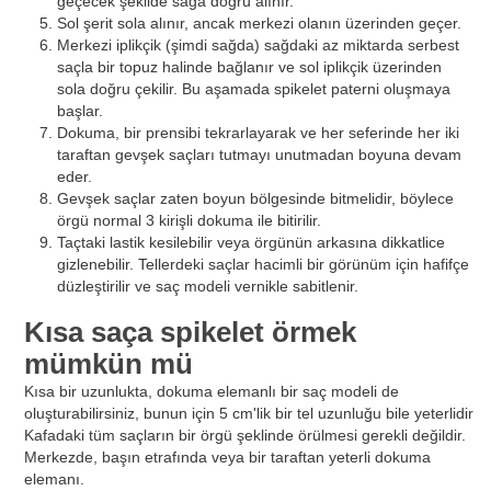
geçecek şekilde sağa doğru alınır.
Sol şerit sola alınır, ancak merkezi olanın üzerinden geçer.
Merkezi iplikçik (şimdi sağda) sağdaki az miktarda serbest
saçla bir topuz halinde bağlanır ve sol iplikçik üzerinden
sola doğru çekilir. Bu aşamada spikelet paterni oluşmaya
başlar.
Dokuma, bir prensibi tekrarlayarak ve her seferinde her iki
taraftan gevşek saçları tutmayı unutmadan boyuna devam
eder.
Gevşek saçlar zaten boyun bölgesinde bitmelidir, böylece
örgü normal 3 kirişli dokuma ile bitirilir.
Taçtaki lastik kesilebilir veya örgünün arkasına dikkatlice
gizlenebilir. Tellerdeki saçlar hacimli bir görünüm için hafifçe
düzleştirilir ve saç modeli vernikle sabitlenir.
Kısa saça spikelet örmek
mümkün mü
Kısa bir uzunlukta, dokuma elemanlı bir saç modeli de
oluşturabilirsiniz, bunun için 5 cm'lik bir tel uzunluğu bile yeterlidir
Kafadaki tüm saçların bir örgü şeklinde örülmesi gerekli değildir.
Merkezde, başın etrafında veya bir taraftan yeterli dokuma
elemanı.