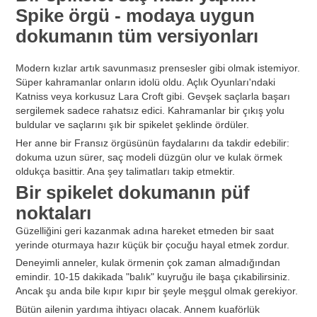
Spike örgü - modaya uygun
dokumanın tüm versiyonları
Modern kızlar artık savunmasız prensesler gibi olmak istemiyor.
Süper kahramanlar onların idolü oldu. Açlık Oyunları'ndaki
Katniss veya korkusuz Lara Croft gibi. Gevşek saçlarla başarı
sergilemek sadece rahatsız edici. Kahramanlar bir çıkış yolu
buldular ve saçlarını şık bir spikelet şeklinde ördüler.
Her anne bir Fransız örgüsünün faydalarını da takdir edebilir:
dokuma uzun sürer, saç modeli düzgün olur ve kulak örmek
oldukça basittir. Ana şey talimatları takip etmektir.
Bir spikelet dokumanın püf
noktaları
Güzelliğini geri kazanmak adına hareket etmeden bir saat
yerinde oturmaya hazır küçük bir çocuğu hayal etmek zordur.
Deneyimli anneler, kulak örmenin çok zaman almadığından
emindir. 10-15 dakikada "balık" kuyruğu ile başa çıkabilirsiniz.
Ancak şu anda bile kıpır kıpır bir şeyle meşgul olmak gerekiyor.
Bütün ailenin yardıma ihtiyacı olacak. Annem kuaförlük