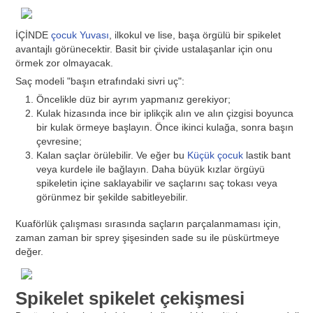
İÇİNDE
çocuk Yuvası
, ilkokul ve lise, başa örgülü bir spikelet
avantajlı görünecektir. Basit bir çivide ustalaşanlar için onu
örmek zor olmayacak.
Saç modeli "başın etrafındaki sivri uç":
Öncelikle düz bir ayrım yapmanız gerekiyor;
Kulak hizasında ince bir iplikçik alın ve alın çizgisi boyunca
bir kulak örmeye başlayın. Önce ikinci kulağa, sonra başın
çevresine;
Kalan saçlar örülebilir. Ve eğer bu
Küçük çocuk
lastik bant
veya kurdele ile bağlayın. Daha büyük kızlar örgüyü
spikeletin içine saklayabilir ve saçlarını saç tokası veya
görünmez bir şekilde sabitleyebilir.
Kuaförlük çalışması sırasında saçların parçalanmaması için,
zaman zaman bir sprey şişesinden sade su ile püskürtmeye
değer.
Spikelet spikelet çekişmesi