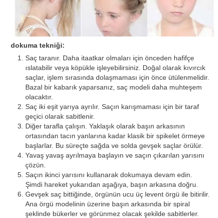
dokuma tekniği:
Saç taranır. Daha itaatkar olmaları için önceden hafifçe
ıslatabilir veya köpükle işleyebilirsiniz. Doğal olarak kıvırcık
saçlar, işlem sırasında dolaşmaması için önce ütülenmelidir.
Bazal bir kabarık yaparsanız, saç modeli daha muhteşem
olacaktır.
Saç iki eşit yarıya ayrılır. Saçın karışmaması için bir taraf
geçici olarak sabitlenir.
Diğer tarafla çalışın. Yaklaşık olarak başın arkasının
ortasından tacın yanlarına kadar klasik bir spikelet örmeye
başlarlar. Bu süreçte sağda ve solda gevşek saçlar örülür.
Yavaş yavaş ayrılmaya başlayın ve saçın çıkarılan yarısını
çözün.
Saçın ikinci yarısını kullanarak dokumaya devam edin.
Şimdi hareket yukarıdan aşağıya, başın arkasına doğru.
Gevşek saç bittiğinde, örgünün ucu üç levent örgü ile bitirilir.
Ana örgü modelinin üzerine başın arkasında bir spiral
şeklinde bükerler ve görünmez olacak şekilde sabitlerler.