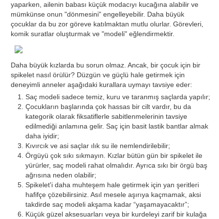
yaparken, ailenin babası küçük modacıyı kucağına alabilir ve
mümkünse onun "dönmesini" engelleyebilir. Daha büyük
çocuklar da bu zor göreve katılmaktan mutlu olurlar. Görevleri,
komik suratlar oluşturmak ve "modeli" eğlendirmektir.
Daha büyük kızlarda bu sorun olmaz. Ancak, bir çocuk için bir
spikelet nasıl örülür? Düzgün ve güçlü hale getirmek için
deneyimli anneler aşağıdaki kurallara uymayı tavsiye eder:
Saç modeli sadece temiz, kuru ve taranmış saçlarda yapılır;
Çocukların başlarında çok hassas bir cilt vardır, bu da
kategorik olarak fiksatiflerle sabitlenmelerinin tavsiye
edilmediği anlamına gelir. Saç için basit lastik bantlar almak
daha iyidir;
Kıvırcık ve asi saçlar ılık su ile nemlendirilebilir;
Örgüyü çok sıkı sıkmayın. Kızlar bütün gün bir spikelet ile
yürürler, saç modeli rahat olmalıdır. Ayrıca sıkı bir örgü baş
ağrısına neden olabilir;
Spikelet'i daha muhteşem hale getirmek için yan şeritleri
hafifçe çözebilirsiniz. Asıl mesele aşırıya kaçmamak, aksi
takdirde saç modeli akşama kadar “yaşamayacaktır”;
Küçük güzel aksesuarları veya bir kurdeleyi zarif bir kulağa