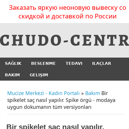
Заказать яркую неоновую вывеску со
скидкой и доставкой по России
SAĞLIK
BESLENME
TEDAVI
ILAÇLAR
BAKIM
GELIŞIM
Mucize Merkezi - Kadın Portalı
»
Bakım
Bir
spikelet saç nasıl yapılır. Spike örgü - modaya
uygun dokumanın tüm versiyonları
Bir spikelet saç nasıl yapılır.