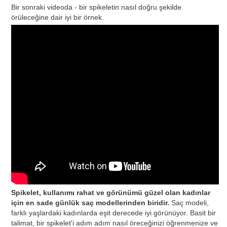
Bir sonraki videoda - bir spikeletin nasıl doğru şekilde
örüleceğine dair iyi bir örnek.
Spikelet, kullanımı rahat ve görünümü güzel olan kadınlar
için en sade günlük saç modellerinden biridir.
Saç modeli,
farklı yaşlardaki kadınlarda eşit derecede iyi görünüyor. Basit bir
talimat, bir spikelet'i adım adım nasıl öreceğinizi öğrenmenize ve