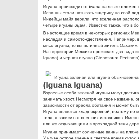
Игуана происходит от iwana на языке племен 
Испанцы стали называть ящерицу на свой лад 
Индейцы майя верили, что вселенная располо
четыре игуаны
ицам
. Известно также, что в 
В настоящее время в некоторых регионах Мек
наследия и самоотождествления. Например, в
мясо игуаны, то вы истинный житель Оахаки».
На территории Мексики проживает два вида иг
Iguana) и черная игуана (Ctenosaura Pectinata)
Игуана зеленая или игуана обыкновенная
(Iguana Iguana)
Взрослые особи зеленой игуаны могут достига
занимать хвост. Несмотря на свое название, о
зависимости от ареола обитания и может быт
Игуана является хладнокровной, поэтому не 
тела, а зависит от внешних источников. Имен
или же отдыхающими в прохладной тени дере
Игуана принимает солнечные ванны на пляже
У игуан острое зрение в светлое время суток,