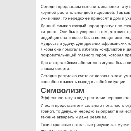
Сегодня предлагаем выяснить значение тату в
крупной растительноядной ящерицей. Так как 
уживчивая, то нередко ее приносят в дом и у
Данный символ каждый народ трактует по-свое
хитрость. Они были уверены в том, что живот
индейцев она и вовсе была воплощением пло
мудрость и удачу. Для древних африканских 
Якобы она помогала избегать конфликтов и д
покровительницей главного героя, которая пр
Для австралийских аборигенов игуана была с
знаком смерти.
Сегодня рептилию считают довольно-таки умн
способно отыскать выход в любой ситуации.
Символизм
Эффектное тату в виде рептилии нередко стан
И если представители сильного пола часто о
трайбл, то девушки нередко выбирают в каче
технике акварель и даже реализм.
Такие красивые нательные рисунки как мужчин
других частях тела.