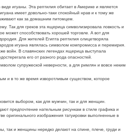
 виде игуаны. Эта рептилия обитает в Америке и является
игуана имеет довольно-таки спокойный нрав и к тому же
хаживают как за домашним питомцем.
му. Так для греков эта ящерица символизировала ловкость и
ное может способствовать хорошей торговле. А вот для
дородия. Для жителей Египта рептилия олицетворяла
народов игуана являлась символом компромисса и перемирия.
аже войн. В славянских легендах ящерица выступала
едостерегала его от разного рода опасностей.
имволом супружеской неверности, а для римлян и вовсе неким
ым и в то же время изворотливым существом, которое
овится выбором, как для мужчин, так и для женщин.
тдают предпочтение нательным рисункам в стиле графика и
стве оригинального изображения татуировки выполненные в
ы, так и женщины нередко делают на спине, плече, груди и