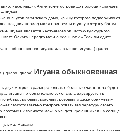
таино, населявших Антильские острова до прихода испанцев.
– игуана.
жена внутри гигантского дома, крышу которого поддерживают
более поздний период майя приносили игуану в жертву богам.
сики игуана является неотъемлемой частью культурного
 штате Оахака нередко можно услышать: «Если вы едите
уан – обыкновенная игуана или зеленая игуана (Iguana
.
Игуана обыкновенная
 (Iguana Iguana)
ть двух метров в размере, однако, большую часть тела будет
крас игуаны не обязательно зеленый, а варьируется в
ь голубым, лиловым, красным, розовым и даже оранжевым.
может самостоятельно контролировать температуру своего
но поэтому их так часто можно увидеть греющимися на солнце
вьев.
 Тулума, Мексика
 но с наступлением темноты оно резко снижается. Глаз игуаны