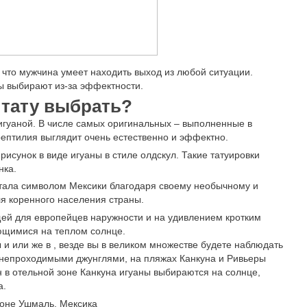
, что мужчина умеет находить выход из любой ситуации.
ы выбирают из-за эффектности.
 тату выбрать?
игуаной. В числе самых оригинальных – выполненные в
рептилия выглядит очень естественно и эффектно.
исунок в виде игуаны в стиле олдскул. Такие татуировки
нка.
стала символом Мексики благодаря своему необычному и
я коренного населения страны.
ей для европейцев наружности и на удивлением кротким
ющимися на теплом солнце.
и или же в , везде вы в великом множестве будете наблюдать
 непроходимыми джунглями, на пляжах Канкуна и Ривьеры
 в отельной зоне Канкуна игуаны выбираются на солнце,
а.
зоне Ушмаль, Мексика