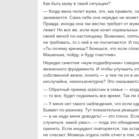
Как быть мужу в такой ситуации?
— Когда жена пилит мужа, это, как правило, о
занимается. Сама себе она нередко не может
Правда, иногда она так жестко требует от мужа
лежит. Но все же, если муж хочет нормальных
своей женой по-настоящему. Возможно, опять 
не требовать, то с ней и не посчитаются. И тог
«Ты почему кричишь? Боишься, что если споко
Машенька, пойду, и буду счастлив».
Нередко симптом «муж-подкаблучник» говорит 
жизненного фундамента. И чтобы улучшить от
собственной жизни, понять — а тем ли он в не
неслучайна, неконъюнктурна? Это оказывает
— Обратный пример агрессии в семье — когда 
— то все, будет поднимать все время. Так ли 
— У меня нет такого наблюдения, что если оди
Бывает по-разному. Тут показательна реакция
— а не надо меня доводить! — это плохо. Есл
случиться, какой ужас», — тогда это обнадеж
принять. Если инцидент повторяется, так остав
не спасает. Можешь отдать себе отчет в том, 