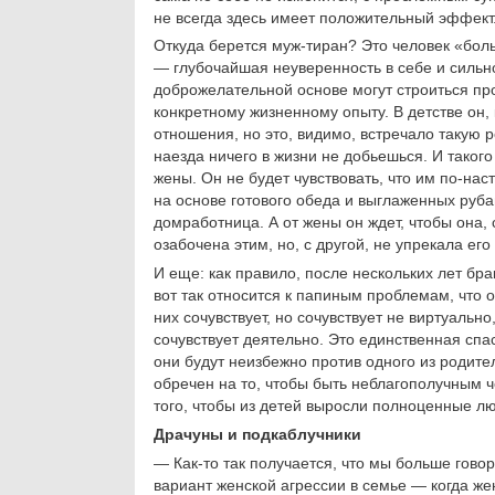
не всегда здесь имеет положительный эффект
Откуда берется муж-тиран? Это человек «боль
— глубочайшая неуверенность в себе и сильно
доброжелательной основе могут строиться про
конкретному жизненному опыту. В детстве он,
отношения, но это, видимо, встречало такую р
наезда ничего в жизни не добьешься. И таког
жены. Он не будет чувствовать, что им по-на
на основе готового обеда и выглаженных руб
домработница. А от жены он ждет, чтобы она,
озабочена этим, но, с другой, не упрекала его 
И еще: как правило, после нескольких лет бра
вот так относится к папиным проблемам, что он
них сочувствует, но сочувствует не виртуально
сочувствует деятельно. Это единственная сп
они будут неизбежно против одного из родите
обречен на то, чтобы быть неблагополучным 
того, чтобы из детей выросли полноценные лю
Драчуны и подкаблучники
— Как-то так получается, что мы больше гово
вариант женской агрессии в семье — когда же