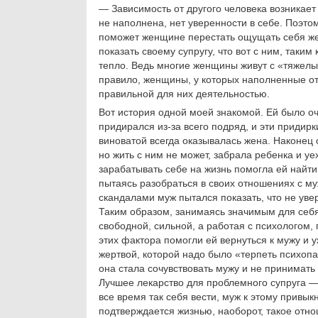
— Зависимость от другого человека возникает
не наполнена, нет уверенности в себе. Поэтом
поможет женщине перестать ощущать себя жерт
показать своему супругу, что вот с ним, так
тепло. Ведь многие женщины живут с «тяжелым
правило, женщины, у которых наполненные от
правильной для них деятельностью.
Вот история одной моей знакомой. Ей было оч
придирался из-за всего подряд, и эти придир
виноватой всегда оказывалась жена. Наконец 
но жить с ним не может, забрала ребенка и у
зарабатывать себе на жизнь помогла ей найти
пытаясь разобраться в своих отношениях с му
скандалами муж пытался показать, что не увер
Таким образом, занимаясь значимым для себя
свободной, сильной, а работая с психологом, 
этих фактора помогли ей вернуться к мужу и 
жертвой, которой надо было «терпеть психопат
она стала сочувствовать мужу и не принимать
Лучшее лекарство для проблемного супруга 
все время так себя вести, муж к этому привык
подтверждается жизнью, наоборот, такое отн