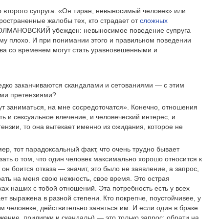
 второго супруга. «Он тиран, невыносимый человек» или
ространенные жалобы тех, кто страдает от
сложных
 КОЛМАНОВСКИЙ убежден: невыносимое поведение супруга
о ему плохо. И при понимании этого и правильном поведении
ва со временем могут стать уравновешенными и
едко заканчиваются скандалами и сетованиями — с этим
кими претензиями?
т заниматься, на мне сосредоточатся». Конечно, отношения
сть и сексуальное влечение, и человеческий интерес, и
тензии, то она вытекает именно из ожидания, которое не
р, тот парадоксальный факт, что очень трудно бывает
зать о том, что один человек максимально хорошо относится к
 он боится отказа — значит, это было не заявление, а запрос,
ать на меня свою нежность, свое время. Это острая
х наших с тобой отношений. Эта потребность есть у всех
ет выражена в разной степени. Кто покрепче, поустойчивее, у
м человеке, действительно заняться им. И если один в браке
ажение, придирки и скандалы) — это только запрос: обрати на