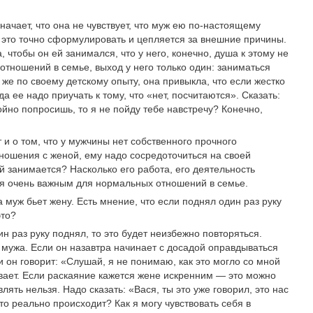
значает, что она не чувствует, что муж ею по-настоящему
 это точно сформулировать и цепляется за внешние причины.
, чтобы он ей занимался, что у него, конечно, душа к этому не
 отношений в семье, выход у него только один: заниматься
же по своему детскому опыту, она привыкла, что если жестко
да ее надо приучать к тому, что «нет, посчитаются». Сказать:
йно попросишь, то я не пойду тебе навстречу? Конечно,
и о том, что у мужчины нет собственного прочного
ношения с женой, ему надо сосредоточиться на своей
й занимается? Насколько его работа, его деятельность
ся очень важным для нормальных отношений в семье.
муж бьет жену. Есть мнение, что если поднял один раз руку
это?
н раз руку поднял, то это будет неизбежно повторяться.
 мужа. Если он назавтра начинает с досадой оправдываться
и он говорит: «Слушай, я не понимаю, как это могло со мной
ивает. Если раскаяние кажется жене искренним — это можно
лять нельзя. Надо сказать: «Вася, ты это уже говорил, это нас
что реально происходит? Как я могу чувствовать себя в