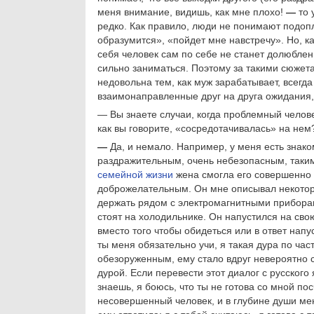
меня внимание, видишь, как мне плохо!
—
то 
редко. Как правило, люди не понимают подопл
образумится», «пойдет мне навстречу». Но, 
себя человек сам по себе не станет долюбле
сильно заниматься. Поэтому за такими сюжета
недовольна тем, как муж зарабатывает, всегд
взаимонаправленные друг на друга ожидания
— Вы знаете случаи, когда проблемный челове
как вы говорите, «сосредотачивалась» на нем
—
Да, и немало. Например, у меня есть знак
раздражительным, очень небезопасным, таким
семейной жизни
жена смогла его совершенно
доброжелательным. Он мне описывал некоторые
держать рядом с электромагнитными приборами
стоят на холодильнике. Он напустился на свою
вместо того чтобы обидеться или в ответ напу
ты меня обязательно учи, я такая дура по час
обезоруженным, ему стало вдруг невероятно с
дурой. Если перевести этот диалог с русского 
знаешь, я боюсь, что ты не готова со мной пос
несовершенный человек, и в глубине души мен