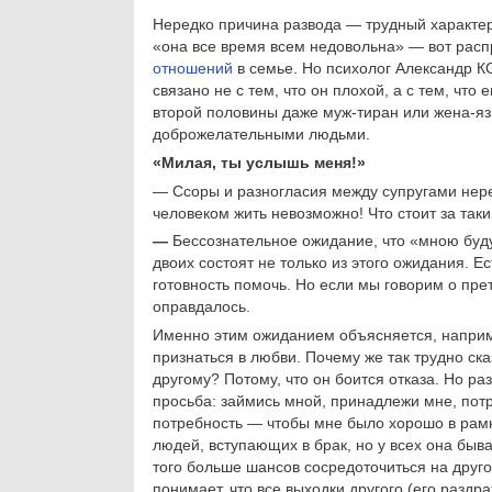
Нередко причина развода — трудный характер
«она все время всем недовольна» — вот расп
отношений
в семье. Но психолог Александр
связано не с тем, что он плохой, а с тем, чт
второй половины даже муж-тиран или жена-яз
доброжелательными людьми.
«Милая, ты услышь меня!»
— Ссоры и разногласия между супругами нер
человеком жить невозможно! Что стоит за та
—
Бессознательное ожидание, что «мною буду
двоих состоят не только из этого ожидания. Е
готовность помочь. Но если мы говорим о пре
оправдалось.
Именно этим ожиданием объясняется, наприме
признаться в любви. Почему же так трудно ска
другому? Потому, что он боится отказа. Но раз
просьба: займись мной, принадлежи мне, потр
потребность — чтобы мне было хорошо в рамка
людей, вступающих в брак, но у всех она быва
того больше шансов сосредоточиться на друго
понимает, что все выходки другого (его раздр