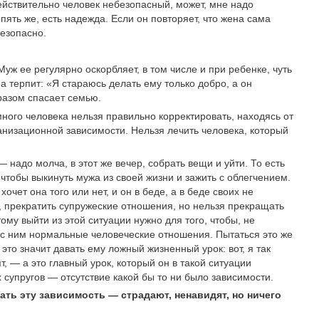
ействительно человек небезопасный, может, мне надо
опять же, есть надежда. Если он повторяет, что жена сама
безопасно.
ж ее регулярно оскорбляет, в том числе и при ребенке, чуть
а терпит: «Я стараюсь делать ему только добро, а он
бразом спасает семью.
ого человека нельзя правильно корректировать, находясь от
анизационной зависимости. Нельзя лечить человека, который
— надо молча, в этот же вечер, собрать вещи и уйти. То есть
, чтобы выкинуть мужа из своей жизни и зажить с облегчением.
очет она того или нет, и он в беде, а в беде своих не
, прекратить супружеские отношения, но нельзя прекращать
му выйти из этой ситуации нужно для того, чтобы, не
 с ним нормальные человеческие отношения. Пытаться это же
это значит давать ему ложный жизненный урок: вот, я так
т, — а это главный урок, который он в такой ситуации
 супругов — отсутствие какой бы то ни было зависимости.
ать эту зависимость — страдают, ненавидят, но ничего