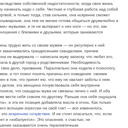
 вследствие собственной недостаточности, когда своя жизнь
у начинать надо с себя. Честная и глубокая работа над собой
вой, и только тогда, став сильнее, она искренне сможет
им кошмарным, она тем не менее готова общаться дружелюбно и
и» мужьями, и те не вытирают о них ноги — но это, как
ношения с близкими и друзьями, которые занимаются
ень трудно жить со своим мужем — он регулярно к ней
ки заканчивались грандиозными скандалами, причем
она не выдержала — написала мужу записку, что любит его,
ехала в другой город к родственникам. Необходимость
 свое дело, призвание. Параллельно она ходила к психологу,
жем, и тот помог понять причины его поведения: своими
ен в том, что принят ею, что ему не хватает заботы о нем.
 делом, эта женщина почувствовала себя внутренне
поняла, что скандалы мужа не связаны лично с ней. И оба
уже вести себя совсем по-другому. Раньше она себя ощущала
а», и эта ее позиция добавляла масла в огонь. Как только
 его вспышки агрессии на свой счет — все изменилось.
— это
искреннее сочувствие
. И не стоит опасаться, что, если
нет и «избалуется». Это опасение, к счастью, не
ошение оказывается очень терапевтичным.