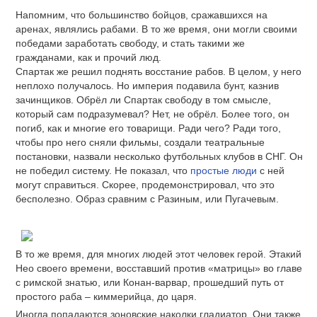
Напомним, что большинство бойцов, сражавшихся на
аренах, являлись рабами. В то же время, они могли своими
победами заработать свободу, и стать такими же
гражданами, как и прочий люд.
Спартак же решил поднять восстание рабов. В целом, у него
неплохо получалось. Но империя подавила бунт, казнив
зачинщиков. Обрёл ли Спартак свободу в том смысле,
который сам подразумевал? Нет, не обрёл. Более того, он
погиб, как и многие его товарищи. Ради чего? Ради того,
чтобы про него сняли фильмы, создали театральные
постановки, назвали несколько футбольных клубов в СНГ. Он
не победил систему. Не показал, что
простые люди
с ней
могут справиться. Скорее, продемонстрировал, что это
бесполезно. Образ сравним с Разиным, или Пугачевым.
В то же время, для многих людей этот человек герой. Этакий
Нео своего времени, восставший против «матрицы» во главе
с римской знатью, или Конан-варвар, прошедший путь от
простого раба – киммерийца, до царя.
Иногда попадаются зоновские наколки гладиатор. Они также