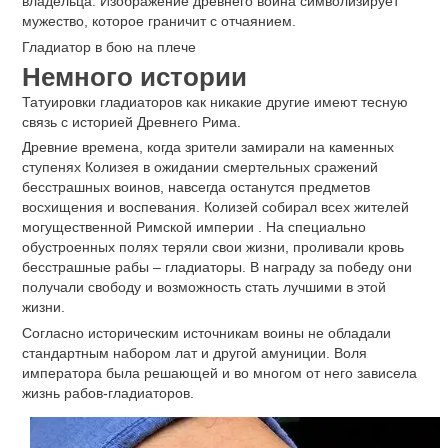
владельца. Изображение древнего воина символизирует
мужество, которое граничит с отчаянием.
Гладиатор в бою на плече
Немного истории
Татуировки гладиаторов как никакие другие имеют тесную
связь с историей Древнего Рима.
Древние времена, когда зрители замирали на каменных
ступенях Колизея в ожидании смертельных сражений
бесстрашных воинов, навсегда останутся предметов
восхищения и воспевания. Колизей собирал всех жителей
могущественной Римской империи . На специально
обустроенных полях теряли свои жизни, проливали кровь
бесстрашные рабы – гладиаторы. В награду за победу они
получали свободу и возможность стать лучшими в этой
жизни.
Согласно историческим источникам воины не обладали
стандартным набором лат и другой амуниции. Воля
императора была решающей и во многом от него зависела
жизнь рабов-гладиаторов.