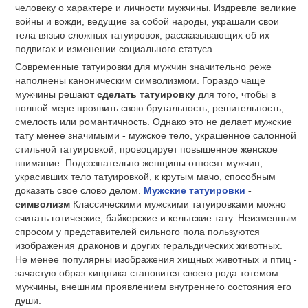
человеку о характере и личности мужчины. Издревле великие
войны и вожди, ведущие за собой народы, украшали свои
тела вязью сложных татуировок, рассказывающих об их
подвигах и изменении социального статуса.
Современные татуировки для мужчин значительно реже
наполнены каноническим символизмом. Гораздо чаще
мужчины решают
сделать татуировку
для того, чтобы в
полной мере проявить свою брутальность, решительность,
смелость или романтичность. Однако это не делает мужские
тату менее значимыми - мужское тело, украшенное салонной
стильной татуировкой, провоцирует повышенное женское
внимание. Подсознательно женщины относят мужчин,
украсивших тело татуировкой, к крутым мачо, способным
доказать свое слово делом.
Мужские татуировки
-
символизм
Классическими мужскими татуировками можно
считать готические, байкерские и кельтские тату. Неизменным
спросом у представителей сильного пола пользуются
изображения драконов и других геральдических животных.
Не менее популярны изображения хищных животных и птиц -
зачастую образ хищника становится своего рода тотемом
мужчины, внешним проявлением внутреннего состояния его
души.