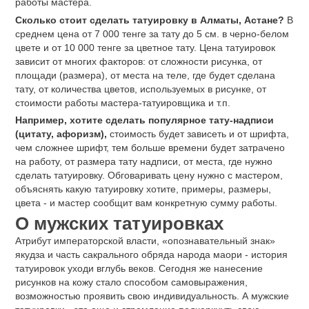
Готические рисунки (Скелет, череп);
Демон- символизирует порок, который есть у носителя или от
которого он хочет избавиться.
Череп-напоминание о конечности всего, оберег о смерти.
Японские мотивы (самураи, гейши);
Гейша- стремление к прекрасному, любовь к женщинам.
Религиозные мотивы;
Ангел-талисман для своего владельца, защита от несчастий.
Орнаменты (кельтский, славянский мотив, руны,
мандалы);
Мандала- гармония, упорядоченность внутреннего мира.
Военные мотивы (воины, рыцари, викинги);
Рыцарь-отвага, мужество, нравственность, честь,
способность все преодолеть.
Морские мотивы;
Штурвал- страсть к приключениям, переменчивость.
Якорь-надежность, постоянство.
Надписи (цитаты, афоризмы, фразы, имена, отдельные
слова). Надписи несут определенный смысл для
человека, напоминают о важном событии, становятся