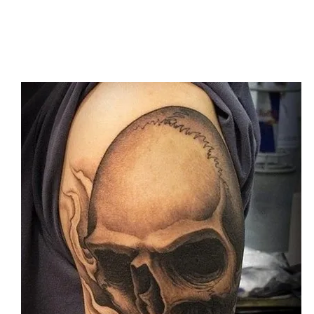
По-прежнему в «топе»,
в моде
мужские татуировки -
черепа, скелеты.
Несмотря на очевидные ассоциации, эта
татуировка не только напоминает о неизбежном итоге жизни,
но и считается мощным оберегом от смерти.