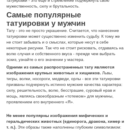
жизненным кредо;
Биомеханические изображения. Такие изображения
представляют собой разорванную плоть, внутри которой
механическая конструкция. Механизмы
прорисовываются очень четко, достоверно копируя
реальность.
Изображения принадлежности к субкультуре или группе.
Такие татуировки накалывают, например, готы, байкеры,
военные, преступники.
Представленные тематики могут выполняться в разных
стилях и разными техниками. Изображение может быть
черно-белым или цветным, натуральным или графическим.
Татуировки для мужчин, парней, популярные мужские тату,
их значения. Фото эффектных, брутальных, красивых
мужских татуировок на спине, плече, груди, руке, тату-
надписи, тату-рукава. Татуировки знаменитых мужчин. Фото
модных мужских татуировок. Примерная цена татуировки в
Алматы, Астане, от чего зависит окончательная стоимость
работы мастера.
Сколько стоит сделать татуировку в Алматы, Астане?
В
среднем цена от 7 000 тенге за тату до 5 см. в черно-белом
цвете и от 10 000 тенге за цветное тату. Цена татуировок