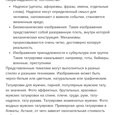
По популярности тем для татуировок можно выделить:
Хищные крупные животные и птицы (волк, медведь, лев,
тигр, орел);
Лев-победа, благородство, справедливость, гордость.
Волк-символ силы, мужества, верности, храбрости и
свободы.
Медведь. Свирепствующий медведь означает силу, отвагу,
власть, смелость. Спокойный медведь-мудрость,
уверенность.
Мифические, геральдические животные (дракон, химера,
единорог);
Кентавр- жажда свободы и приключений, стремление к
независимости.
Химера-мистицизм, агрессия, увлечение эзотерикой,
фатализм.
Дракон. Для восточной культуры-символ мужества, доброты,
благородства. Для западной культуры-сила, агрессия,
смелость.
Единорог-мужество, сила, чистота.
Гаргулья- оберег от зла и искушения.