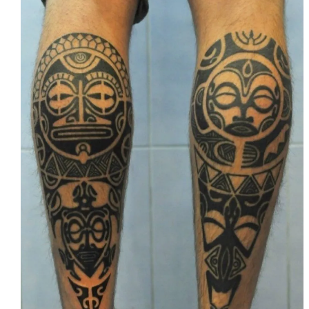
Мужская татуировка на запястье и предплечье
Ноги
Икры стали излюбленным местом для татуировки совсем
недавно. Могут бить тату как на одну ногу, так и на обе. На
икры наносят парный рисунок, один сюжет, разбитый на две
ноги или несвязанные между собой тату, но выполненные в
одном стиле. Рисунок чаще всего крупный, иногда его
наносят на всю голень. Считается, что на икры не сильно
чувствительны к боли.