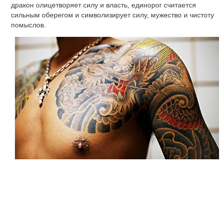
зависит от многих факторов: от сложности рисунка, от
площади (размера), от места на теле, где будет сделана
тату, от количества цветов, используемых в рисунке, от
стоимости работы мастера-татуировщика и т.п.
Например, хотите сделать популярное тату-надписи
(цитату, афоризм),
стоимость будет зависеть и от шрифта,
чем сложнее шрифт, тем больше времени будет затрачено
на работу, от размера тату надписи, от места, где нужно
сделать татуировку. Обговаривать цену нужно с мастером,
объяснять какую татуировку хотите, примеры, размеры,
цвета - и мастер сообщит вам конкретную сумму работы.
О мужских татуировках
Атрибут императорской власти, «опознавательный знак»
якудза и часть сакрального обряда народа маори - история
татуировок уходи вглубь веков. Сегодня же нанесение
рисунков на кожу стало способом самовыражения,
возможностью проявить свою индивидуальность. А мужские
татуировки - это еще и стремление подчеркнуть свою
мужественность, силу и брутальность.
Самые популярные
татуировки у мужчин