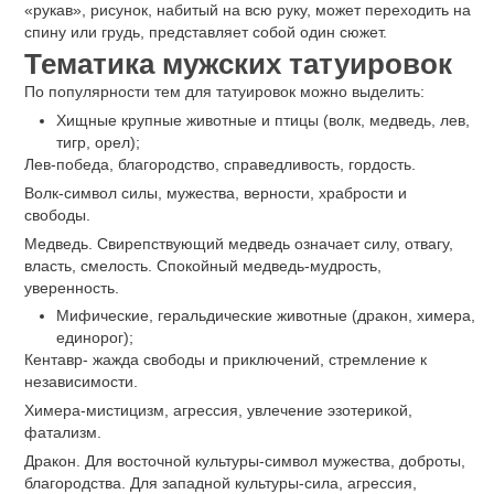
верхней части груди, подчеркивая широту и мощь плеч и
грудины. Из-за наличия грудных мышц, это довольно
безболезненное место. Исключение: ареол сосков, область
ключицы, подмышечные впадины, эти места довольно
чувствительны.
Если в планах наращивание грудных мышц, то татуировку
следует отложить до тех пор, пока мышечная масса не
наберется. Иначе, если татуировку сделать до увеличения
объема мышц, то она растянется и это подпортит ее
внешний вид.
Шея
Татуировка на шее может быть как продолжением других
тату, так и отдельным изображением. Такие татуировки могут
быть маленькими и большими. Шея почти всегда находится
на виду у окружающих, это стоит учитывать при выборе
эскиза. Шея достаточно болезненное место для
накалывания.