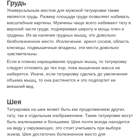
Спина
Спина самое большое место для татуировки. На спину
обычно наносят целые сюжетные картины, военные баталии
или просто крупное изображение чего-либо. Из-за ровной
поверхности спина удобнее всего для нанесения татуировки.
Спина является болезненным местом, так как вдоль
позвоночника очень много нервных окончаний. И нужно
иметь в виду, что за татуировкой на спине будет неудобно
ухаживать самому.