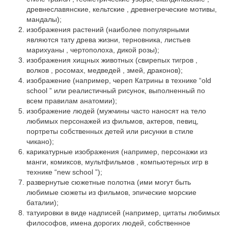
древнеславянские, кельтские , древнегреческие мотивы,
мандалы);
изображения растений (наиболее популярными
являются тату древа жизни, терновника, листьев
марихуаны , чертополоха, дикой розы);
изображения хищных животных (свирепых тигров ,
волков , росомах, медведей , змей, драконов);
изображение (например, череп Катрины в технике “old
school ” или реалистичный рисунок, выполненный по
всем правилам анатомии);
изображение людей (мужчины часто наносят на тело
любимых персонажей из фильмов, актеров, певиц,
портреты собственных детей или рисунки в стиле
чикано);
карикатурные изображения (например, персонажи из
манги, комиксов, мультфильмов , компьютерных игр в
технике “new school ”);
развернутые сюжетные полотна (ими могут быть
любимые сюжеты из фильмов, эпические морские
баталии);
татуировки в виде надписей (например, цитаты любимых
философов, имена дорогих людей, собственное