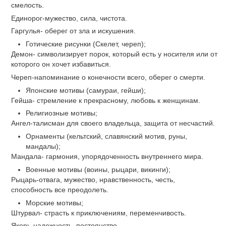
Набирают популярность масштабные татуировки, покрытие
рисунком всего тела. Начинаться такая тату может на ступне
и завершаться на шее. Пример масштабной татуировки
«рукав», рисунок, набитый на всю руку, может переходить на
спину или грудь, представляет собой один сюжет.
Тематика мужских татуировок