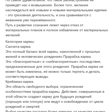
Но самое удивительное, что такое умонастроение не
приведёт нас к возвышению. Более того, желание
наслаждаться всё новыми и новыми материальными идеями
- это греховная деятельность, и она сравнивается с
жеванием уже пережёванного.
Путь к развитию сознания лежит через отказ от
материальных планов и полное избавление от материальных
желаний.
Категории кармы:
Санчита-карма.
Это полный баланс всей кармы, накопленной с прошлых
жизней в человеческих рождениях.Прарабха-карма.
Это «благоприятные» и «неблагоприятные» последствия,
предназначенные для этого рождения. Прарабха карма не
может быть изменена, её можно только терпеть и делать
соответствующие выводы.
Крийаман-карма.
Это область свободного выбора, ограниченная
особенностями прарабха-кармы. Действия, совершенные в
этой области создают карму для будущих рождений
(хорошую или плохую) или ведут к освобождению от цикла
рождений и смертей.
Выбор качества поступка будет зависеть от качества нашего