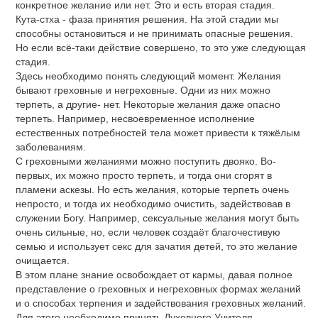
конкретное желание или нет. Это и есть вторая стадия.
Кута-стха - фаза принятия решения. На этой стадии мы
способны остановиться и не принимать опасные решения.
Но если всё-таки действие совершено, то это уже следующая
стадия.
Здесь необходимо понять следующий момент. Желания
бывают греховные и негреховные. Одни из них можно
терпеть, а другие- нет. Некоторые желания даже опасно
терпеть. Например, несвоевременное исполнение
естественных потребностей тела может привести к тяжёлым
заболеваниям.
С греховными желаниями можно поступить двояко. Во-
первых, их можно просто терпеть, и тогда они сгорят в
пламени аскезы. Но есть желания, которые терпеть очень
непросто, и тогда их необходимо очистить, задействовав в
служении Богу. Например, сексуальные желания могут быть
очень сильные, но, если человек создаёт благочестивую
семью и использует секс для зачатия детей, то это желание
очищается.
В этом плане знание освобождает от кармы, давая полное
представление о греховных и негреховных формах желаний
и о способах терпения и задействования греховных желаний.
Для этого необходимо принять Духовного Учителя.