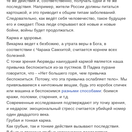
те же действия и, соответственно, получать одни и те же
последствия. Например, жители России должны питаться
картошкой, и это приводит к общим типам заболеваний.
Следовательно, как ведёт себя человечество, такое будущее
его и ожидает. Пока люди открывают всё новые и новые
бойни, войны будет продолжаться.
Карма и здоровье.
Викарма ведет к безбожию, а утрата веры в Бога, в
соответствии с Чарака Самхитой, считается корнем всех
болезней.
С точки зрения Аюрведы наихудшей кармой является наша
привычка беспокоиться из-за пустяков. В Падма пуране
говорится, что - «Нет большего горя, чем привычка
беспокоиться. Потому, что эта привычка ослабляет тело». Мы
привязываемся к ничтожным вещам, будь это коробок спичек
или машина и беспокоимся
разными способами
: боимся
кражи, поломки, старения, и т.д.
Современные исследования подтверждают эту точку зрения,
и недаром: эмоциональный стресс считается убийцей номер
один двадцатого века.
Грубая и тонкая карма.
Как грубые, так и тонкие действия вызывают последствия.
В былые времена грубые кармические последствия