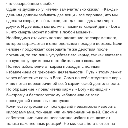
что совершённых ошибок.
Один из духовных учителей замечательно сказал: «Каждый
день мы должны забывать две вещи - всё хорошее, что мы
сделали вчера, и всё плохое, что для нас сделали вчера
другие. И две вещи мы должны помнить каждый день - Бога
и, что смерть может прийти в любой момент».
Необходимо отличать полное раскаяние от современного,
которое выражается в еженедельном походе в церковь. Если
человек продолжает совершать те же действия после
покаяния, то это лишь усугубляет его карму, так как является
по существу примером оскорбительного сознания.
Полное избавление от кармы приходит с полным
избавлением от греховной деятельности. Путь к этому лежит
через обретение веры в Бога. Само по себе отсутствие веры
и является первопричиной всей кармической деятельности.
Но обращение к повелителю кармы - Богу - приводит к
быстрому и бесповоротному избавлению от всех
последствий греховных поступков.
Количество греховных последствий невозможно измерить
килограммами, тоннами или миллионами жизней. Своими
собственными силами невозможно избавиться даже от
толики накопленных реакций. Но милость Бога в ответ на