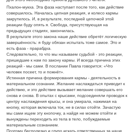
Пхалон-мукха. Эта фаза наступает после того, как действие
совершилось. Началась цепная реакция, и колесо кармы
закрутилось. И, в результате, последней цепочкой этой
реакции буду опять я. Свобода, присутствующая на
предыдущих стадиях, закончилась.
В результате этого закона наше действие обретёт логическую
завершённость: я буду обязан испытать тоже самое. Это и
есть фаза - прарабдха.
Следовательно, то что мы называем судьбой - это реакции,
пришедшие к нам по закону кармы. И всегда причина этих
реакций - мы сами. В послании Павла говорится: «Что
человек посеет, то и пожнёт».
Истинная причина формирования кармы - деятельность в
материальном сознании. Желание наслаждаться приводит к
действию, и это действие вызывает желание совершать его
снова и снова. В опытах с крысами, подсоединяли проводок к
центру наслаждения крысы, и она умирала, нажимая на
кнопку, которая включала ток, не в силах отойти. Зачастую
мы сами ищем эту кнопочку, а найдя не можем отойти и
вынуждены переходить из тела в тело, побуждаемые
материальным сознанием.
Поэтому бесполезно и глупо искать ответственных за наше