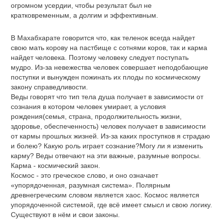
огромном усердии, чтобы результат был не
кратковременным, а долгим и эффективным.
В Махабхарате говорится что, как теленок всегда найдет
свою мать корову на пастбище с сотнями коров, так и карма
найдет человека. Поэтому человеку следует поступать
мудро. Из-за невежества человек совершает неподобающие
поступки и вынужден пожинать их плоды по космическому
закону справедливости.
Веды говорят что тип тела душа получает в зависимости от
сознания в котором человек умирает, а условия
рождения(семья, страна, продолжительность жизни,
здоровье, обеспеченность) человек получает в зависимости
от кармы прошлых жизней. Из-за каких проступков я страдаю
и болею? Какую роль играет сознание?Могу ли я изменить
карму? Веды отвечают на эти важные, разумные вопросы.
Карма - космический закон.
Космос - это греческое слово, и оно означает
«упорядоченная, разумная система». Полярным
древнегреческим словом является хаос. Космос является
упорядоченной системой, где всё имеет смысл и свою логику.
Существуют в нём и свои законы.