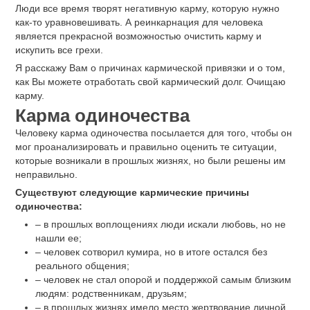
Люди все время творят негативную карму, которую нужно
как-то уравновешивать. А реинкарнация для человека
является прекрасной возможностью очистить карму и
искупить все грехи.
Я расскажу Вам о причинах кармической привязки и о том,
как Вы можете отработать свой кармический долг. Очищаю
карму.
Карма одиночества
Человеку карма одиночества посылается для того, чтобы он
мог проанализировать и правильно оценить те ситуации,
которые возникали в прошлых жизнях, но были решены им
неправильно.
Существуют следующие кармические причины
одиночества:
‒ в прошлых воплощениях люди искали любовь, но не
нашли ее;
‒ человек сотворил кумира, но в итоге остался без
реального общения;
‒ человек не стал опорой и поддержкой самым близким
людям: родственникам, друзьям;
‒ в прошлых жизнях имело место жертвование личной