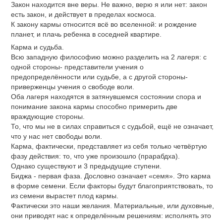
Закон находится вне веры. Не важно, верю я или нет: закон
есть закон, и действует в пределах космоса.
К закону кармы относится всё во вселенной: и рождение
планет, и плачь ребенка в соседней квартире.
Карма и судьба.
Всю западную философию можно разделить на 2 лагеря: с
одной стороны- представители учения о
предопределённости или судьбе, а с другой стороны-
приверженцы учения о свободе воли.
Оба лагеря находятся в затянувшемся состоянии спора и
понимание закона кармы способно примерить две
враждующие стороны.
То, что мы не в силах справиться с судьбой, ещё не означает,
что у нас нет свободы воли.
Карма, фактически, представляет из себя только четвёртую
фазу действия: то, что уже произошло (прарабдха).
Однако существуют и 3 предыдущие ступени.
Биджа - первая фаза. Дословно означает «семя». Это карма
в форме семени. Если факторы будут благоприятствовать, то
из семени вырастет плод кармы.
Фактически это наши желания. Материальные, или духовные,
они приводят нас к определённым решениям: исполнять это