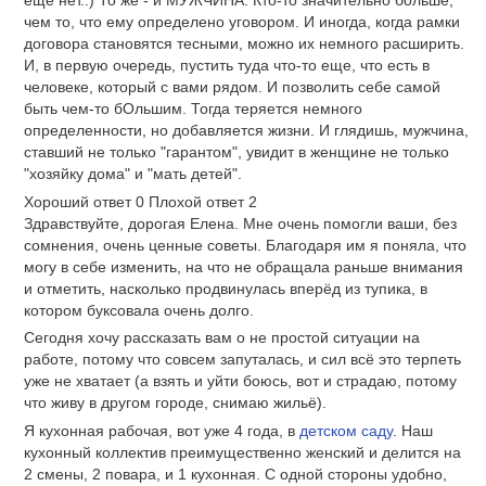
чем то, что ему определено уговором. И иногда, когда рамки
договора становятся тесными, можно их немного расширить.
И, в первую очередь, пустить туда что-то еще, что есть в
человеке, который с вами рядом. И позволить себе самой
быть чем-то бОльшим. Тогда теряется немного
определенности, но добавляется жизни. И глядишь, мужчина,
ставший не только "гарантом", увидит в женщине не только
"хозяйку дома" и "мать детей".
Хороший ответ
0
Плохой ответ
2
Здравствуйте, дорогая Елена. Мне очень помогли ваши, без
сомнения, очень ценные советы. Благодаря им я поняла, что
могу в себе изменить, на что не обращала раньше внимания
и отметить, насколько продвинулась вперёд из тупика, в
котором буксовала очень долго.
Сегодня хочу рассказать вам о не простой ситуации на
работе, потому что совсем запуталась, и сил всё это терпеть
уже не хватает (а взять и уйти боюсь, вот и страдаю, потому
что живу в другом городе, снимаю жильё).
Я кухонная рабочая, вот уже 4 года, в
детском саду
. Наш
кухонный коллектив преимущественно женский и делится на
2 смены, 2 повара, и 1 кухонная. С одной стороны удобно,