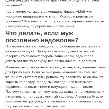
одной девушке и совсем не красит его. Что делать в такой
ситуации?
Часто можно услышать от женщины фразу: «Мой муж
постоянно придирается ко мне». Можно ли решить эту
проблему? Все зависит от того, насколько крепки ваши нервы
и по-прежнему ли дороги ваши отношения.
Что делать, если муж
постоянно недоволен?
Психологи советуют женщине попробовать не реагировать
на ворчание мужа. Пропускайте мимо ушей все, что он
говорит. Это поможет сберечь ваши нервы, ведь споря и
доказывая что-то ворчуну, все равно ничего не добиться.
Мужчина, который вечно всем недоволен, всегда найдет тему
для брюзжания. Если он был раньше недоволен тем, что
жена не так готовит, и вы решили эту проблему, то он начнет
ворчать по поводу нерадивых соседей или выказывать
недовольство политиками и ситуацией в мире в целом.
Поэтому устранить причину недовольства не получится, если
у мужчины от природы склочный характер. А если вы будете
постоянно его разубеждать, уговаривать или спорить с ним,
то у вас не хватит ни сил, ни энергии.