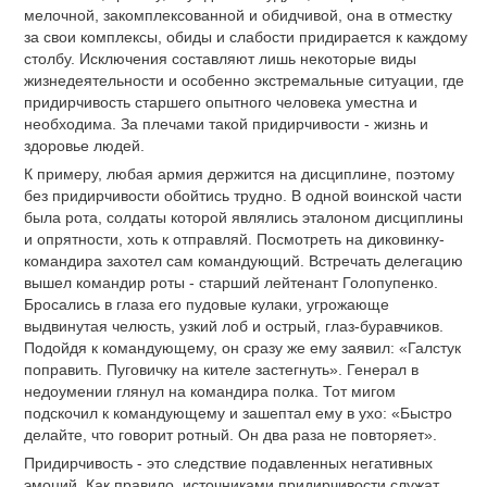
мелочной, закомплексованной и обидчивой, она в отместку
за свои комплексы, обиды и слабости придирается к каждому
столбу. Исключения составляют лишь некоторые виды
жизнедеятельности и особенно экстремальные ситуации, где
придирчивость старшего опытного человека уместна и
необходима. За плечами такой придирчивости - жизнь и
здоровье людей.
К примеру, любая армия держится на дисциплине, поэтому
без придирчивости обойтись трудно. В одной воинской части
была рота, солдаты которой являлись эталоном дисциплины
и опрятности, хоть к отправляй. Посмотреть на диковинку-
командира захотел сам командующий. Встречать делегацию
вышел командир роты - старший лейтенант Голопупенко.
Бросались в глаза его пудовые кулаки, угрожающе
выдвинутая челюсть, узкий лоб и острый, глаз-буравчиков.
Подойдя к командующему, он сразу же ему заявил: «Галстук
поправить. Пуговичку на кителе застегнуть». Генерал в
недоумении глянул на командира полка. Тот мигом
подскочил к командующему и зашептал ему в ухо: «Быстро
делайте, что говорит ротный. Он два раза не повторяет».
Придирчивость - это следствие подавленных негативных
эмоций. Как правило, источниками придирчивости служат