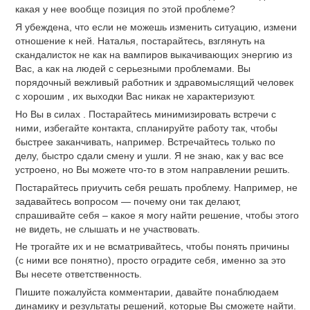
какая у нее вообще позиция по этой проблеме?
Я убеждена, что если не можешь изменить ситуацию, измени
отношение к ней. Наталья, постарайтесь, взглянуть на
скандалисток не как на вампиров выкачивающих энергию из
Вас, а как на людей с серьезными проблемами. Вы
порядочный вежливый работник и здравомыслящий человек
с хорошим , их выходки Вас никак не характеризуют.
Но Вы в силах . Постарайтесь минимизировать встречи с
ними, избегайте контакта, спланируйте работу так, чтобы
быстрее заканчивать, например. Встречайтесь только по
делу, быстро сдали смену и ушли. Я не знаю, как у вас все
устроено, но Вы можете что-то в этом направлении решить.
Постарайтесь приучить себя решать проблему. Например, не
задавайтесь вопросом — почему они так делают,
спрашивайте себя – какое я могу найти решение, чтобы этого
не видеть, не слышать и не участвовать.
Не трогайте их и не всматривайтесь, чтобы понять причины
(с ними все понятно), просто оградите себя, именно за это
Вы несете ответственность.
Пишите пожалуйста комментарии, давайте понаблюдаем
динамику и результаты решений, которые Вы сможете найти.