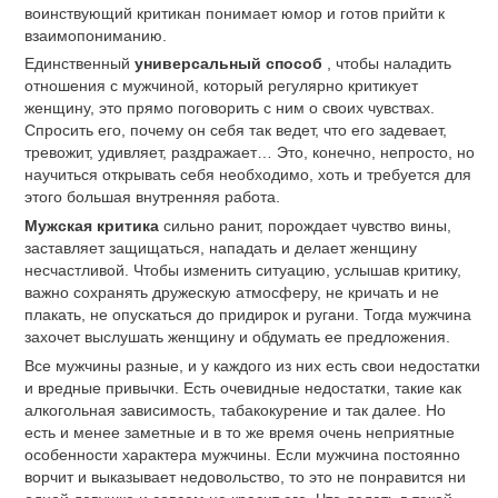
воинствующий критикан понимает юмор и готов прийти к
взаимопониманию.
Единственный
универсальный способ
, чтобы наладить
отношения с мужчиной, который регулярно критикует
женщину, это прямо поговорить с ним о своих чувствах.
Спросить его, почему он себя так ведет, что его задевает,
тревожит, удивляет, раздражает… Это, конечно, непросто, но
научиться открывать себя необходимо, хоть и требуется для
этого большая внутренняя работа.
Мужская критика
сильно ранит, порождает чувство вины,
заставляет защищаться, нападать и делает женщину
несчастливой. Чтобы изменить ситуацию, услышав критику,
важно сохранять дружескую атмосферу, не кричать и не
плакать, не опускаться до придирок и ругани. Тогда мужчина
захочет выслушать женщину и обдумать ее предложения.
Все мужчины разные, и у каждого из них есть свои недостатки
и вредные привычки. Есть очевидные недостатки, такие как
алкогольная зависимость, табакокурение и так далее. Но
есть и менее заметные и в то же время очень неприятные
особенности характера мужчины. Если мужчина постоянно
ворчит и выказывает недовольство, то это не понравится ни