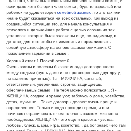
, для того, чтобы были счастливы все члены своей семьи , и
если даже хотя бы один член семьи , будь то взрослый или
ребенок не удовлетворен
семейной жизнью
, то это так или
иначе будет сказываться на всех остальных. Как выход из
создавшийся ситуации это, для начала консультация у
психолога и дальнейшая работа с целью осознания тех
установок, которые были заложены еще, по-видимому, в
детстве, для того чтобы их изменить и нормализовать
семейную атмосферу на основе взаимопонимания. С
пожеланием гармонии в семье .
Хороший ответ
1
Плохой ответ
0
Очень важны и полезны бывают иногда договоренности
между людьми (пусть даже и не проговоренные друг другу,
но взаимно принятые). Ты - МУЖЧИНА, сильный,
ответственный, уверенный, строгий, защищаешь,
обеспечиваешь семью . На тебя можно положиться... Я -
ЖЕНЩИНА, создаю и храню уют, забочусь о доме, хозяйстве,
детях, мужчине... Такие договоры делают жизнь проще и
определеннее. Только иногда проходит время, и они
начинают ограничивать в чем-то очень важном, жизненно
необходимом. ЖЕНЩИНА - это еще и красота, чувства,
любовь , блеск, шарм, игра, кокетство... да бог знает, чего там
еще нет.:) То же - и МУЖЧИНА. Кто-то значительно больше,