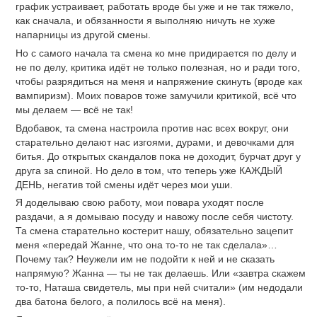
график устраивает, работать вроде бы уже и не так тяжело,
как сначала, и обязанности я выполняю ничуть не хуже
напарницы из другой смены.
Но с самого начала та смена ко мне придирается по делу и
не по делу, критика идёт не только полезная, но и ради того,
чтобы разрядиться на меня и напряжение скинуть (вроде как
вампиризм). Моих поваров тоже замучили критикой, всё что
мы делаем — всё не так!
Вдобавок, та смена настроила против нас всех вокруг, они
старательно делают нас изгоями, дурами, и девочками для
битья. До открытых скандалов пока не доходит, бурчат друг у
друга за спиной. Но дело в том, что теперь уже КАЖДЫЙ
ДЕНЬ, негатив той смены идёт через мои уши.
Я доделываю свою работу, мои повара уходят после
раздачи, а я домываю посуду и навожу после себя чистоту.
Та смена старательно костерит нашу, обязательно зацепит
меня «передай Жанне, что она то-то не так сделала»…
Почему так? Неужели им не подойти к ней и не сказать
напрямую? Жанна — ты не так делаешь. Или «завтра скажем
то-то, Наташа свидетель, мы при ней считали» (им недодали
два батона белого, а полилось всё на меня).