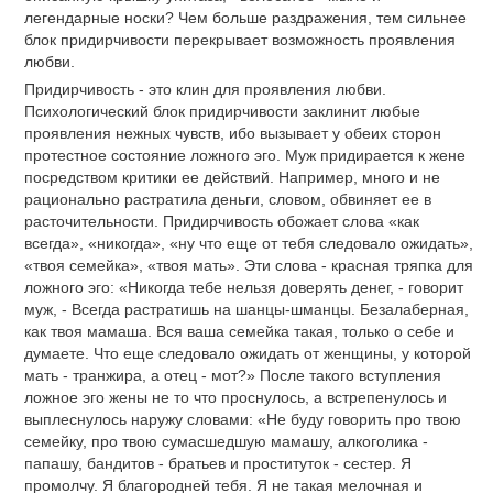
легендарные носки? Чем больше раздражения, тем сильнее
блок придирчивости перекрывает возможность проявления
любви.
Придирчивость - это клин для проявления любви.
Психологический блок придирчивости заклинит любые
проявления нежных чувств, ибо вызывает у обеих сторон
протестное состояние ложного эго. Муж придирается к жене
посредством критики ее действий. Например, много и не
рационально растратила деньги, словом, обвиняет ее в
расточительности. Придирчивость обожает слова «как
всегда», «никогда», «ну что еще от тебя следовало ожидать»,
«твоя семейка», «твоя мать». Эти слова - красная тряпка для
ложного эго: «Никогда тебе нельзя доверять денег, - говорит
муж, - Всегда растратишь на шанцы-шманцы. Безалаберная,
как твоя мамаша. Вся ваша семейка такая, только о себе и
думаете. Что еще следовало ожидать от женщины, у которой
мать - транжира, а отец - мот?» После такого вступления
ложное эго жены не то что проснулось, а встрепенулось и
выплеснулось наружу словами: «Не буду говорить про твою
семейку, про твою сумасшедшую мамашу, алкоголика -
папашу, бандитов - братьев и проституток - сестер. Я
промолчу. Я благородней тебя. Я не такая мелочная и