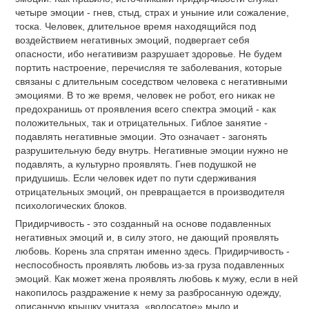
четыре эмоции - гнев, стыд, страх и уныние или сожаление,
тоска. Человек, длительное время находящийся под
воздействием негативных эмоций, подвергает себя
опасности, ибо негативизм разрушает здоровье. Не будем
портить настроение, перечисляя те заболевания, которые
связаны с длительным соседством человека с негативными
эмоциями. В то же время, человек не робот, его никак не
предохранишь от проявления всего спектра эмоций - как
положительных, так и отрицательных. Гиблое занятие -
подавлять негативные эмоции. Это означает - загонять
разрушительную беду внутрь. Негативные эмоции нужно не
подавлять, а культурно проявлять. Гнев подушкой не
придушишь. Если человек идет по пути сдерживания
отрицательных эмоций, он превращается в производителя
психологических блоков.
Придирчивость - это созданный на основе подавленных
негативных эмоций и, в силу этого, не дающий проявлять
любовь. Корень зла спрятан именно здесь. Придирчивость -
неспособность проявлять любовь из-за груза подавленных
эмоций. Как может жена проявлять любовь к мужу, если в ней
накопилось раздражение к нему за разбросанную одежду,
описанную крышку унитаза, «волосатое» мыло и