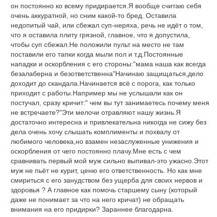
он постоянно ко всему придирается.Я вообще считаю себя
очень аккуратной, но сним какой-то бред. Оставила
недопитый чай, или сбежал суп-неряха, речь не идёт о том,
что я оставила плиту грязной, главное, что я допустила,
чтобы суп сбежал.Не положили пульт на место не там
поставили его тапки когда мыли пол и т.д.Постоянные
нападки и оскорбления с его стороны:"мама наша как всегда
безалаберна и безответственна"Начинаю защищаться,дело
доходит до скандала.Начинается всё с порога, как только
приходит с работы.Например мы не услышали как он
постучал, сразу кричит:" чем вы тут занимаетесь почему меня
не встречаете?"Эти мелочи отравляют нашу жизнь.Я
достаточно интересна и привлекательна никогда не сижу без
дела очень хочу слышать комплименты и похвалу от
любимого человека,но взамен незаслуженные унижения и
оскорбления от чего постоянно плачу.Мне есть с чем
сравнивать первый мой муж сильно выпивал-это ужасно.Этот
муж не пьёт не курит, ценю его ответственность. Но как мне
смириться с его занудством без ущерба для своих нервов и
здоровья ? А главное как помочь старшему сыну (который
даже не понимает за что на него кричат) не обращать
внимания на его придирки? Зараннее благодарна.