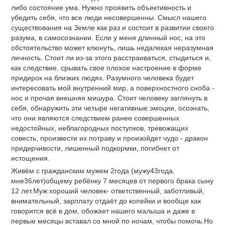
либо состояние ума. Нужно проявить объективность и
убедить себя, что все люди несовершенны. Смысл нашего
существования на Земле как раз и состоит в развитии своего
разума, в самосознании. Если у меня длинный нос, на это
обстоятельство может клюнуть, лишь недалекая неразумная
личность. Стоит ли из-за этого расстраиваться, стыдиться и,
как следствие, срывать свое плохое настроение в форме
придирок на близких людях. Разумного человека будет
интересовать мой внутренний мир, а поверхностного сноба -
нос и прочая внешняя мишура. Стоит человеку заглянуть в
себя, обнаружить эти четыре негативные эмоции, осознать,
что они являются следствием ранее совершенных
недостойных, неблагородных поступков, тревожащих
совесть, произвести их потраву и произойдет чудо - дракон
придирчивости, лишенный подкормки, погибнет от
истощения.
Живём с гражданским мужем 2года (мужу43года,
мне36лет)общему ребёнку 7 месяцев от первого брака сыну
12 лет.Муж хороший человек- ответственный, заботливый,
внимательный, зарплату отдаёт до копейки и вообще как
говорится всё в дом, обожает нашего малыша и даже в
первые месяцы вставал со мной по ночам, чтобы помочь.Но