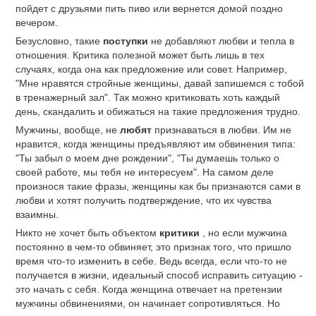
пойдет с друзьями пить пиво или вернется домой поздно
вечером.
Безусловно, такие
поступки
не добавляют любви и тепла в
отношения. Критика полезной может быть лишь в тех
случаях, когда она как предложение или совет. Например,
"Мне нравятся стройные женщины, давай запишемся с тобой
в тренажерный зал". Так можно критиковать хоть каждый
день, скандалить и обижаться на такие предложения трудно.
Мужчины, вообще, не
любят
признаваться в любви. Им не
нравится, когда женщины предъявляют им обвинения типа:
"Ты забыл о моем дне рождении", "Ты думаешь только о
своей работе, мы тебя не интересуем". На самом деле
произнося такие фразы, женщины как бы признаются сами в
любви и хотят получить подтверждение, что их чувства
взаимны.
Никто не хочет быть объектом
критики
, но если мужчина
постоянно в чем-то обвиняет, это признак того, что пришло
время что-то изменить в себе. Ведь всегда, если что-то не
получается в жизни, идеальный способ исправить ситуацию -
это начать с себя. Когда женщина отвечает на претензии
мужчины обвинениями, он начинает сопротивляться. Но