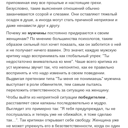
припоминая ему все прошлые и настоящие грехи.
Безусловно, такие выяснения отношений обычно
заканчиваются ссорой и слезами. Они оставляют тяжелый
осадок в душе, а иногда могут стать причиной неприязни и
даже ненависти друг к другу.
Почему же
мужчины
постоянно придираются к своим
женщинам? По мнению большинства психологов, таким
образом сильный пол хочет показать, как он заботится о ней
и не получает ничего взамен. Это значит, каждую мужскую
критику надо воспринимать как глобальный упрек: "Ты
недостаточно внимательна ко мне". Чаше всего критика из
уст мужчины звучит так, что непонятно, как ее правильно
воспринять и что надо изменить в своем поведении.
Выдвигая претензии типа "Ты меня не понимаешь" мужчина
выступает в роли обвинителя, тем самым пытаясь
переложить ответственность за ситуацию на женщину.
Чтобы выйти из неприятной ситуации
победителем
,
расставляет свои капканы последовательно и мудро.
Выглядит это примерно так: "Я тебя предупреждал, ты не
послушалась и теперь уже не обижайся, я тоже сделаю
так…". Так критикан открывает себе свободу. Женщина уже
не может упрекнуть его в безответственности, когда он один