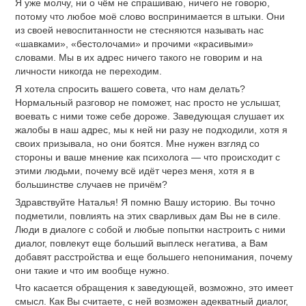
Я уже молчу, ни о чём не спрашиваю, ничего не говорю,
потому что любое моё слово воспринимается в штыки. Они
из своей невоспитанности не стесняются называть нас
«шавками», «бестолочами» и прочими «красивыми»
словами. Мы в их адрес ничего такого не говорим и на
личности никогда не переходим.
Я хотела спросить вашего совета, что нам делать?
Нормальный разговор не поможет, нас просто не услышат,
воевать с ними тоже себе дороже. Заведующая слушает их
жалобы в наш адрес, мы к ней ни разу не подходили, хотя я
своих призывала, но они боятся. Мне нужен взгляд со
стороны и ваше мнение как психолога — что происходит с
этими людьми, почему всё идёт через меня, хотя я в
большинстве случаев не причём?
Здравствуйте Наталья! Я помню Вашу историю. Вы точно
подметили, повлиять на этих сварливых дам Вы не в силе.
Люди в диалоге с собой и любые попытки настроить с ними
диалог, повлекут еще больший выплеск негатива, а Вам
добавят расстройства и еще большего непонимания, почему
они такие и что им вообще нужно.
Что касается обращения к заведующей, возможно, это имеет
смысл. Как Вы считаете, с ней возможен адекватный диалог,