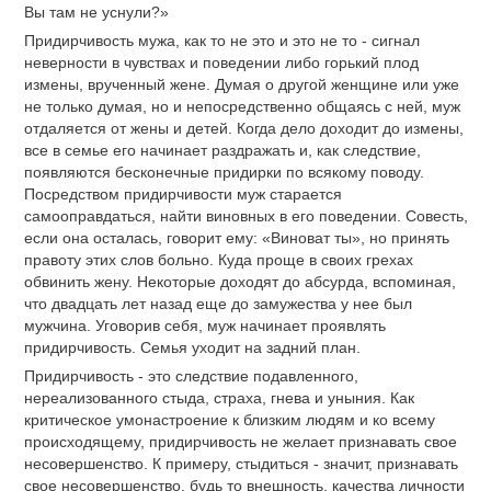
Вы там не уснули?»
Придирчивость мужа, как то не это и это не то - сигнал
неверности в чувствах и поведении либо горький плод
измены, врученный жене. Думая о другой женщине или уже
не только думая, но и непосредственно общаясь с ней, муж
отдаляется от жены и детей. Когда дело доходит до измены,
все в семье его начинает раздражать и, как следствие,
появляются бесконечные придирки по всякому поводу.
Посредством придирчивости муж старается
самооправдаться, найти виновных в его поведении. Совесть,
если она осталась, говорит ему: «Виноват ты», но принять
правоту этих слов больно. Куда проще в своих грехах
обвинить жену. Некоторые доходят до абсурда, вспоминая,
что двадцать лет назад еще до замужества у нее был
мужчина. Уговорив себя, муж начинает проявлять
придирчивость. Семья уходит на задний план.
Придирчивость - это следствие подавленного,
нереализованного стыда, страха, гнева и уныния. Как
критическое умонастроение к близким людям и ко всему
происходящему, придирчивость не желает признавать свое
несовершенство. К примеру, стыдиться - значит, признавать
свое несовершенство, будь то внешность, качества личности