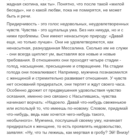
жадная скотина, как ты». Понятно, что после такой «милой
беседы», ни о какой любви, пока не помирятся, не может
быть и речи.
Придирчивость - это голос недовольных, неудовлетворенных
чувств. Чувства - это щупальца ума. Без них никуда, но и с
ними проблемы. Они имеют ненасытную природу: «Давай
еще, но только лучше». Они не удовлетворяются, как
ненасытная, разнузданная Мессалина. Сколько им не служи
- они всегда щиплют ум, выставляя все новые и новые
требования. В отношениях они проходят четыре стадии -
голод, насыщение, пресыщение и отвращение. На стадии
голода они помалкивают. Например, мужчина познакомился
с женщиной и стремительно развивает отношения. У чувств
нет оснований придираться, они терпят и ждут своего часа.
Особенно дрожит от предвкушения удовольствия чувство
осязания, именно оно связано с Насытившись, чувства
начинают ворчать: «Надоело. Давай что-нибудь свеженькое
или используй то, что имеешь по-новому. Словом, придумай
что-нибудь, ведь нам хочется чего-нибудь такого,
необычного». Мужчина, послушный своему уму, начинает
придираться к женщине, то есть проявлять недовольство,
заявляя: «Ну, что ты лежишь, как мертвая в гробу? Эй! Внизу!