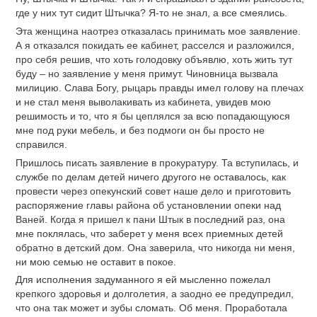
где у них тут сидит Штычка? Я-то не знал, а все смеялись.
Эта женщина наотрез отказалась принимать мое заявление.
А я отказался покидать ее кабинет, расселся и разложился,
про себя решив, что хоть голодовку объявлю, хоть жить тут
буду – но заявление у меня примут. Чиновница вызвала
милицию. Слава Богу, рыцарь правды имел голову на плечах
и не стал меня выволакивать из кабинета, увидев мою
решимость и то, что я бы цеплялся за всю попадающуюся
мне под руки мебель, и без подмоги он бы просто не
справился.
Пришлось писать заявление в прокуратуру. Та вступилась, и
службе по делам детей ничего другого не оставалось, как
провести через опекунский совет наше дело и приготовить
распоряжение главы района об установлении опеки над
Ваней. Когда я пришел к пани Штык в последний раз, она
мне поклялась, что заберет у меня всех приемных детей
обратно в детский дом. Она заверила, что никогда ни меня,
ни мою семью не оставит в покое.
Для исполнения задуманного я ей мысленно пожелал
крепкого здоровья и долголетия, а заодно ее предупредил,
что она так может и зубы сломать. Об меня. Проработала