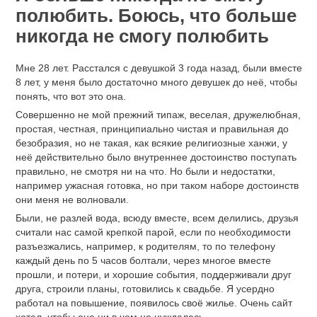
полюбить. Боюсь, что больше
никогда не смогу полюбить
Мне 28 лет. Расстался с девушкой 3 года назад, были вместе
8 лет, у меня было достаточно много девушек до неё, чтобы
понять, что вот это она.
Совершенно не мой прежний типаж, веселая, дружелюбная,
простая, честная, принципиально чистая и правильная до
безобразия, но не такая, как всякие религиозные ханжи, у
неё действительно было внутреннее достоинство поступать
правильно, не смотря ни на что. Но были и недостатки,
например ужасная готовка, но при таком наборе достоинств
они меня не волновали.
Были, не разлей вода, всюду вместе, всем делились, друзья
считали нас самой крепкой парой, если по необходимости
разъезжались, например, к родителям, то по телефону
каждый день по 5 часов болтали, через многое вместе
прошли, и потери, и хорошие события, поддерживали друг
друга, строили планы, готовились к свадьбе. Я усердно
работал на повышение, появилось своё жилье. Очень сайт
хотел, чтобы она ни в чем не нуждалась.