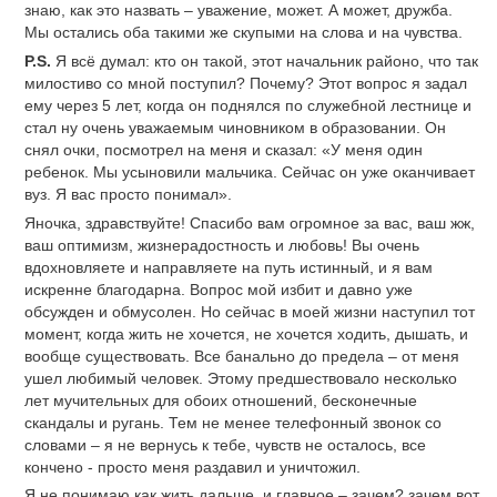
знаю, как это назвать – уважение, может. А может, дружба.
Мы остались оба такими же скупыми на слова и на чувства.
P.S.
Я всё думал: кто он такой, этот начальник районо, что так
милостиво со мной поступил? Почему? Этот вопрос я задал
ему через 5 лет, когда он поднялся по служебной лестнице и
стал ну очень уважаемым чиновником в образовании. Он
снял очки, посмотрел на меня и сказал: «У меня один
ребенок. Мы усыновили мальчика. Сейчас он уже оканчивает
вуз. Я вас просто понимал».
Яночка, здравствуйте! Спасибо вам огромное за вас, ваш жж,
ваш оптимизм, жизнерадостность и любовь! Вы очень
вдохновляете и направляете на путь истинный, и я вам
искренне благодарна. Вопрос мой избит и давно уже
обсужден и обмусолен. Но сейчас в моей жизни наступил тот
момент, когда жить не хочется, не хочется ходить, дышать, и
вообще существовать. Все банально до предела – от меня
ушел любимый человек. Этому предшествовало несколько
лет мучительных для обоих отношений, бесконечные
скандалы и ругань. Тем не менее телефонный звонок со
словами – я не вернусь к тебе, чувств не осталось, все
кончено - просто меня раздавил и уничтожил.
Я не понимаю как жить дальше, и главное – зачем? зачем вот