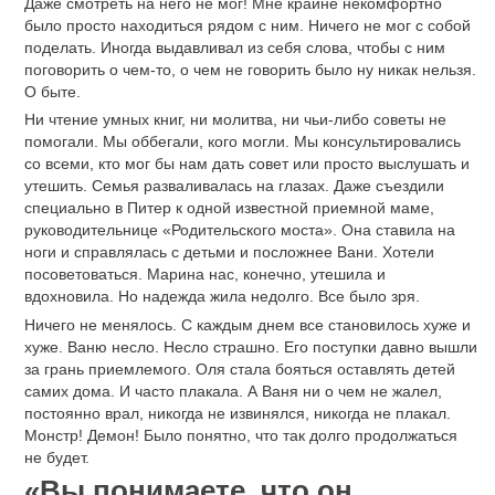
Даже смотреть на него не мог! Мне крайне некомфортно
было просто находиться рядом с ним. Ничего не мог с собой
поделать. Иногда выдавливал из себя слова, чтобы с ним
поговорить о чем-то, о чем не говорить было ну никак нельзя.
О быте.
Ни чтение умных книг, ни молитва, ни чьи-либо советы не
помогали. Мы оббегали, кого могли. Мы консультировались
со всеми, кто мог бы нам дать совет или просто выслушать и
утешить. Семья разваливалась на глазах. Даже съездили
специально в Питер к одной известной приемной маме,
руководительнице «Родительского моста». Она ставила на
ноги и справлялась с детьми и посложнее Вани. Хотели
посоветоваться. Марина нас, конечно, утешила и
вдохновила. Но надежда жила недолго. Все было зря.
Ничего не менялось. С каждым днем все становилось хуже и
хуже. Ваню несло. Несло страшно. Его поступки давно вышли
за грань приемлемого. Оля стала бояться оставлять детей
самих дома. И часто плакала. А Ваня ни о чем не жалел,
постоянно врал, никогда не извинялся, никогда не плакал.
Монстр! Демон! Было понятно, что так долго продолжаться
не будет.
«Вы понимаете, что он