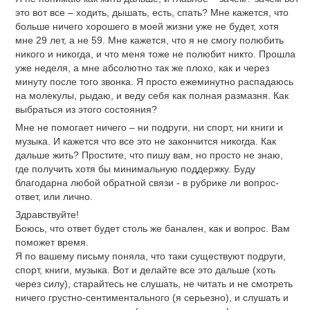
это вот все – ходить, дышать, есть, спать? Мне кажется, что
больше ничего хорошего в моей жизни уже не будет, хотя
мне 29 лет, а не 59. Мне кажется, что я не смогу полюбить
никого и никогда, и что меня тоже не полюбит никто. Прошла
уже неделя, а мне абсолютно так же плохо, как и через
минуту после того звонка. Я просто ежеминутно распадаюсь
на молекулы, рыдаю, и веду себя как полная размазня. Как
выбраться из этого состояния?
Мне не помогает ничего – ни подруги, ни спорт, ни книги и
музыка. И кажется что все это не закончится никогда. Как
дальше жить? Простите, что пишу вам, но просто не знаю,
где получить хотя бы минимальную поддержку. Буду
благодарна любой обратной связи - в рубрике ли вопрос-
ответ, или лично.
Здравствуйте!
Боюсь, что ответ будет столь же банален, как и вопрос. Вам
поможет время.
Я по вашему письму поняла, что таки существуют подруги,
спорт, книги, музыка. Вот и делайте все это дальше (хоть
через силу), старайтесь не слушать, не читать и не смотреть
ничего грустно-сентиментального (я серьезно), и слушать и