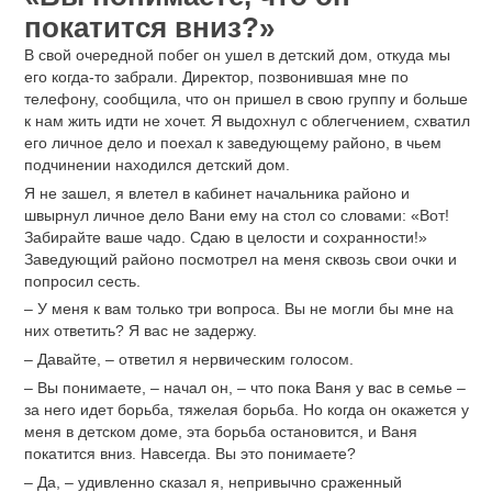
покатится вниз?»
В свой очередной побег он ушел в детский дом, откуда мы
его когда-то забрали. Директор, позвонившая мне по
телефону, сообщила, что он пришел в свою группу и больше
к нам жить идти не хочет. Я выдохнул с облегчением, схватил
его личное дело и поехал к заведующему районо, в чьем
подчинении находился детский дом.
Я не зашел, я влетел в кабинет начальника районо и
швырнул личное дело Вани ему на стол со словами: «Вот!
Забирайте ваше чадо. Сдаю в целости и сохранности!»
Заведующий районо посмотрел на меня сквозь свои очки и
попросил сесть.
– У меня к вам только три вопроса. Вы не могли бы мне на
них ответить? Я вас не задержу.
– Давайте, – ответил я нервическим голосом.
– Вы понимаете, – начал он, – что пока Ваня у вас в семье –
за него идет борьба, тяжелая борьба. Но когда он окажется у
меня в детском доме, эта борьба остановится, и Ваня
покатится вниз. Навсегда. Вы это понимаете?
– Да, – удивленно сказал я, непривычно сраженный