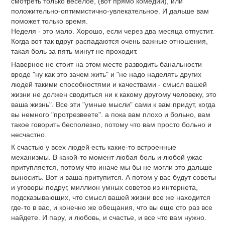
смотреть только веселое, (вот прямо комедии), или
положительно-оптимистично-увлекательное. И дальше вам
поможет только время.
Неделя - это мало. Хорошо, если через два месяца отпустит.
Когда вот так вдруг распадаются очень важные отношения,
такая боль за пять минут не проходит.
Наверное не стоит на этом месте разводить банальности
вроде "ну как это зачем жить" и "не надо наделять других
людей такими способностями и качествами - смысл вашей
жизни не должен сводиться ни к какому другому человеку, это
ваша жизнь". Все эти "умные мысли" сами к вам придут, когда
вы немного "протрезвеете". а пока вам плохо и больно, вам
такое говорить бесполезно, потому что вам просто больно и
несчастно.
К счастью у всех людей есть какие-то встроенные
механизмы. В какой-то момент любая боль и любой ужас
притупляется, потому что иначе мы бы не могли это дальше
выносить. Вот и ваша притупится. А потом у вас будут советы
и уговоры подруг, миллион умных советов из интернета,
подсказывающих, что смысл вашей жизни все же находится
где-то в вас, и конечно же обещания, что вы еще сто раз все
найдете. И пару, и любовь, и счастье, и все что вам нужно.