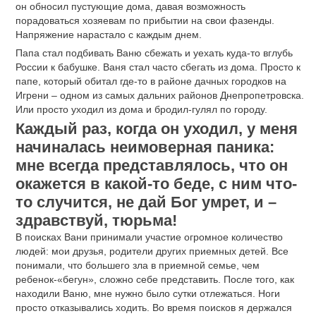
он обносил пустующие дома, давая возможность
порадоваться хозяевам по прибытии на свои фазенды.
Напряжение нарастало с каждым днем.
Папа стал подбивать Ваню сбежать и уехать куда-то вглубь
России к бабушке. Ваня стал часто сбегать из дома. Просто к
папе, который обитал где-то в районе дачных городков на
Игрени – одном из самых дальних районов Днепропетровска.
Или просто уходил из дома и бродил-гулял по городу.
Каждый раз, когда он уходил, у меня
начиналась неимоверная паника:
мне всегда представлялось, что он
окажется в какой-то беде, с ним что-
то случится, не дай Бог умрет, и –
здравствуй, тюрьма!
В поисках Вани принимали участие огромное количество
людей: мои друзья, родители других приемных детей. Все
понимали, что большего зла в приемной семье, чем
ребенок-«бегун», сложно себе представить. После того, как
находили Ваню, мне нужно было сутки отлежаться. Ноги
просто отказывались ходить. Во время поисков я держался