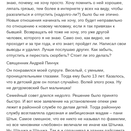
знаю, почему, не хочу просто. Хочу помнить о ней хорошее,
ляпать грязью, тем более в интернете у всех на виду, чтобы
разозлиться и отпустить (надолго-ли?) было бы не этично.
Новые отношения начинать не хочу, это будет неправильно
по отношению к новому человеку, если я так привязан к
бывшей. Возвращать её тоже не хочу, это уже другой
человек, которого я не знаю. Само оно, как видно, не
проходит и за три года, и кто знает, пройдет ли. Написал свои
выводы и удалил. Лучше послушаю других. Как забыть,
отпустить и перестать скорбеть? Стоит ли это делать?
Священник Андрей Пинчук
Он понравился моей супруге. Веселый, с умными,
проницательными глазами. Тогда ему было 13 лет. Казалось,
что в детский дом он попал случайно. Волей злого рока. Ну
не детдомовский был мальчишка!
Семейный совет длился недолго. Решение было принято
быстро. И вот мое заявление на установление опеки уже
лежит в районной службе по делам детей. Тогда районную
службу возглавляла одиозная и амбициозная мадам – пани
Штык. Самое смешное, что ее никто не называл по фамилии,
но все чиновники «любовно» величали не иначе как Штычка.
Ну, Штычка и Штычка. Так я и спрашивал в здании райсовета,