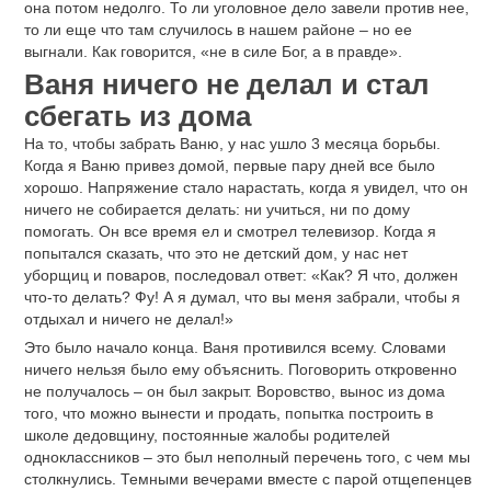
она потом недолго. То ли уголовное дело завели против нее,
то ли еще что там случилось в нашем районе – но ее
выгнали. Как говорится, «не в силе Бог, а в правде».
Ваня ничего не делал и стал
сбегать из дома
На то, чтобы забрать Ваню, у нас ушло 3 месяца борьбы.
Когда я Ваню привез домой, первые пару дней все было
хорошо. Напряжение стало нарастать, когда я увидел, что он
ничего не собирается делать: ни учиться, ни по дому
помогать. Он все время ел и смотрел телевизор. Когда я
попытался сказать, что это не детский дом, у нас нет
уборщиц и поваров, последовал ответ: «Как? Я что, должен
что-то делать? Фу! А я думал, что вы меня забрали, чтобы я
отдыхал и ничего не делал!»
Это было начало конца. Ваня противился всему. Словами
ничего нельзя было ему объяснить. Поговорить откровенно
не получалось – он был закрыт. Воровство, вынос из дома
того, что можно вынести и продать, попытка построить в
школе дедовщину, постоянные жалобы родителей
одноклассников – это был неполный перечень того, с чем мы
столкнулись. Темными вечерами вместе с парой отщепенцев