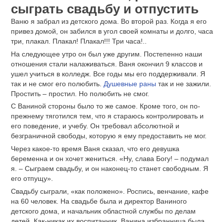
сыграть свадьбу и отпустить
Ваню я забрал из детского дома. Во второй раз. Когда я его
привез домой, он забился в угол своей комнаты и долго, часа
три, плакал. Плакал! Плакал!!! Три часа!..
На следующее утро он был уже другим. Постепенно наши
отношения стали налаживаться. Ваня окончил 9 классов и
ушел учиться в колледж. Все годы мы его поддерживали. Я
так и не смог его полюбить.
Душевные раны
так и не зажили.
Простить – простил. Но полюбить не смог.
С Ваниной стороны было то же самое. Кроме того, он по-
прежнему тяготился тем, что я стараюсь контролировать и
его поведение, и учебу. Он требовал абсолютной и
безграничной свободы, которую я ему предоставить не мог.
Через какое-то время Ваня сказал, что его девушка
беременна и он хочет жениться. «Ну, слава Богу! – подумал
я. – Сыграем свадьбу, и он наконец-то станет свободным. Я
его отпущу».
Свадьбу сыграли, «как положено». Роспись, венчание, кафе
на 60 человек. На свадьбе была и директор Ваниного
детского дома, и начальник областной службы по делам
детей. Как-никак их воспитанник. Ванина избранница была