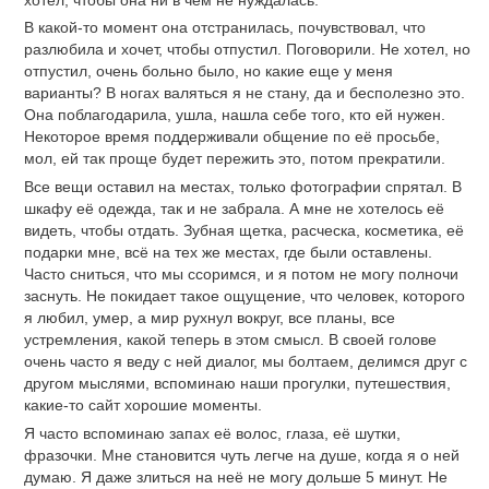
В какой-то момент она отстранилась, почувствовал, что
разлюбила и хочет, чтобы отпустил. Поговорили. Не хотел, но
отпустил, очень больно было, но какие еще у меня
варианты? В ногах валяться я не стану, да и бесполезно это.
Она поблагодарила, ушла, нашла себе того, кто ей нужен.
Некоторое время поддерживали общение по её просьбе,
мол, ей так проще будет пережить это, потом прекратили.
Все вещи оставил на местах, только фотографии спрятал. В
шкафу её одежда, так и не забрала. А мне не хотелось её
видеть, чтобы отдать. Зубная щетка, расческа, косметика, её
подарки мне, всё на тех же местах, где были оставлены.
Часто сниться, что мы ссоримся, и я потом не могу полночи
заснуть. Не покидает такое ощущение, что человек, которого
я любил, умер, а мир рухнул вокруг, все планы, все
устремления, какой теперь в этом смысл. В своей голове
очень часто я веду с ней диалог, мы болтаем, делимся друг с
другом мыслями, вспоминаю наши прогулки, путешествия,
какие-то сайт хорошие моменты.
Я часто вспоминаю запах её волос, глаза, её шутки,
фразочки. Мне становится чуть легче на душе, когда я о ней
думаю. Я даже злиться на неё не могу дольше 5 минут. Не