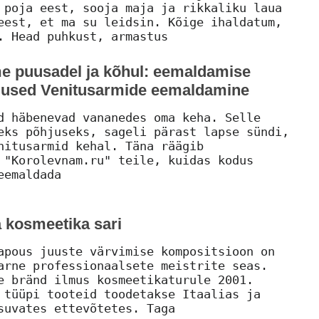
 poja eest, sooja maja ja rikkaliku laua
eest, et ma su leidsin. Kõige ihaldatum,
. Head puhkust, armastus
e puusadel ja kõhul: eemaldamise
emused Venitusarmide eemaldamine
d häbenevad vananedes oma keha. Selle
eks põhjuseks, sageli pärast lapse sündi,
nitusarmid kehal. Täna räägib
 "Korolevnam.ru" teile, kuidas kodus
eemaldada
a kosmeetika sari
apous juuste värvimise kompositsioon on
arne professionaalsete meistrite seas.
e bränd ilmus kosmeetikaturule 2001.
 tüüpi tooteid toodetakse Itaalias ja
suvates ettevõtetes. Taga