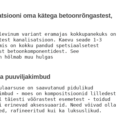
atsiooni oma kätega betoonrõngastest,
levinum variant eramajas kokkupanekuks on
test kanalisatsioon. Kaevu seade 1-3
mis on kokku pandud spetsiaalsetest
st betoonkomponentidest. See
n hõlmab muu hulgas
a puuviljakimbud
ulaarsuse on saavutanud pidulikud
imbud - moes on kompositsioonid lilledest
l täiesti võõrastest esemetest - toidud
i erinevad aksessuaarid. Need võivad olla
ed, rafineeritud kui ka luksuslikud.