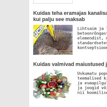
Kuidas teha eramajas kanalis
kui palju see maksab
Lihtsaim ja 
betoonrõngas
elemendist, 
standardsete
kontseptsioo
Kuidas valmivad maiustused j
Uskumatu pop
teemalised k
ja esmapilgu
ja joogid võ
nii koomilis