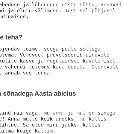
abeduse ja lõhenenud otste tõttu, annavad
mi ja elutu välimuse. Just sel põhjusel
ud naised,
ke teha?
ojendav toime, seega peate sellega
olema. Verevool provotseerib uinuvate
kulite kasvu ja regulaarsel kasutamisel
e vahendi tulemus kaua oodata. Olenevalt
t annab see tunda.
 sõnadega Aasta abielus
sind nii väga, mu arm, ja mul on sinuga
e! Anna mulle kõik andeks, mu kallis,
lihtne. Sa oled minu jaoks, kallis
ailma kõige kallim.