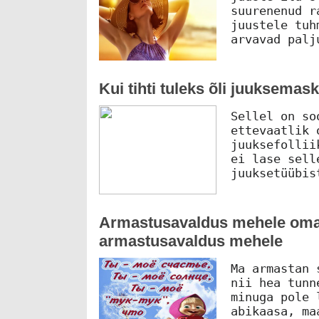
suurenenud r
juustele tuh
arvavad palj
Kui tihti tuleks õli juuksemas
Sellel on so
ettevaatlik 
juuksefollii
ei lase sell
juuksetüübis
Armastusavaldus mehele oma
armastusavaldus mehele
Ma armastan 
nii hea tunn
minuga pole 
abikaasa, ma