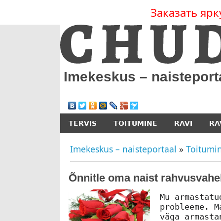
Заказать ярк
Imekeskus – naisteport
TERVIS
TOITUMINE
RAVI
RA
Imekeskus – naisteportaal
»
Toitumi
Õnnitle oma naist rahvusvahe
Mu armastatu
probleeme. M
väga armasta