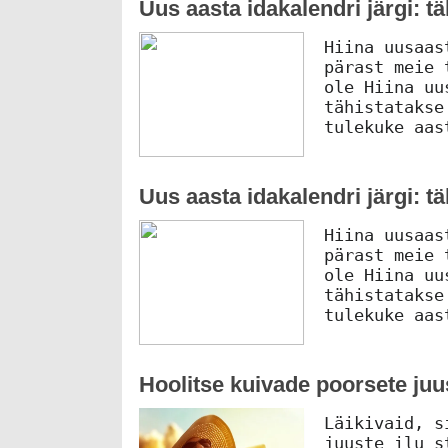
Uus aasta idakalendri järgi: t
Hiina uusaas
pärast meie 
ole Hiina uu
tähistatakse
tulekuke aas
Uus aasta idakalendri järgi: t
Hiina uusaas
pärast meie 
ole Hiina uu
tähistatakse
tulekuke aas
Hoolitse kuivade poorsete juu
Läikivaid, s
juuste ilu s