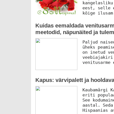
kangelasliku
eest, selle 
kõige ilusam
Kuidas eemaldada venitusarm
meetodid, näpunäited ja tul
Paljud naise
üheks peamis
on inetud ve
veebiajakiri
venitusarme 
Kapus: värvipalett ja hooldav
Kaubamärgi K
eriti popula
See kodumain
aastal. Seda
Hispaanias a