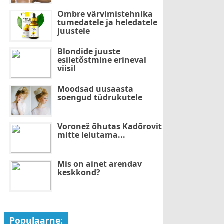
Ombre värvimistehnika
tumedatele ja heledatele
juustele
Blondide juuste
esiletõstmine erineval
viisil
Moodsad uusaasta
soengud tüdrukutele
Voronež õhutas Kadõrovit
mitte leiutama...
Mis on ainet arendav
keskkond?
Populaarne: