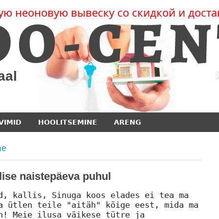
ую неоновую вывеску со скидкой и доста
aal
VIMID
HOOLITSEMINE
ARENG
ne
lise naistepäeva puhul
d, kallis, Sinuga koos elades ei tea ma
a ütlen teile "aitäh" kõige eest, mida ma
n! Meie ilusa väikese tütre ja