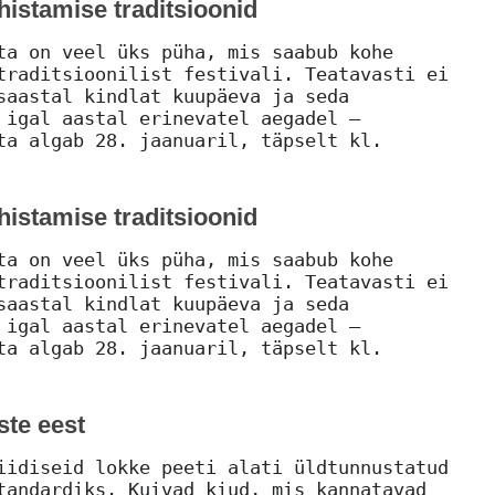
ähistamise traditsioonid
ta on veel üks püha, mis saabub kohe
traditsioonilist festivali. Teatavasti ei
saastal kindlat kuupäeva ja seda
 igal aastal erinevatel aegadel –
ta algab 28. jaanuaril, täpselt kl.
ähistamise traditsioonid
ta on veel üks püha, mis saabub kohe
traditsioonilist festivali. Teatavasti ei
saastal kindlat kuupäeva ja seda
 igal aastal erinevatel aegadel –
ta algab 28. jaanuaril, täpselt kl.
ste eest
iidiseid lokke peeti alati üldtunnustatud
tandardiks. Kuivad kiud, mis kannatavad