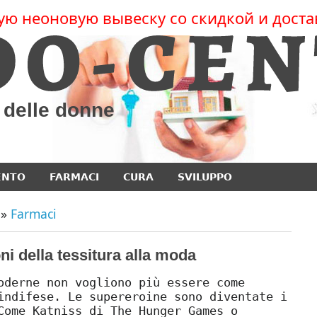
ую неоновую вывеску со скидкой и доста
e delle donne
ENTO
FARMACI
CURA
SVILUPPO
»
Farmaci
oni della tessitura alla moda
oderne non vogliono più essere come
indifese. Le supereroine sono diventate i
Come Katniss di The Hunger Games o