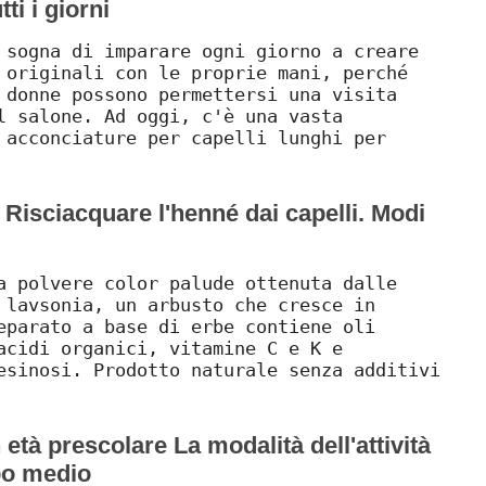
ti i giorni
 sogna di imparare ogni giorno a creare
 originali con le proprie mani, perché
 donne possono permettersi una visita
l salone. Ad oggi, c'è una vasta
 acconciature per capelli lunghi per
. Risciacquare l'henné dai capelli. Modi
a polvere color palude ottenuta dalle
 lavsonia, un arbusto che cresce in
eparato a base di erbe contiene oli
acidi organici, vitamine C e K e
esinosi. Prodotto naturale senza additivi
 età prescolare La modalità dell'attività
po medio