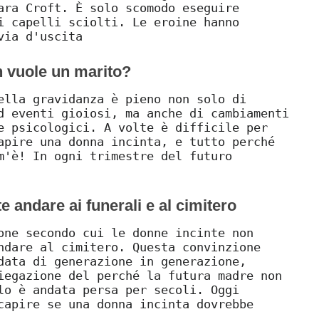
ara Croft. È solo scomodo eseguire
i capelli sciolti. Le eroine hanno
via d'uscita
n vuole un marito?
ella gravidanza è pieno non solo di
d eventi gioiosi, ma anche di cambiamenti
e psicologici. A volte è difficile per
apire una donna incinta, e tutto perché
m'è! In ogni trimestre del futuro
e andare ai funerali e al cimitero
one secondo cui le donne incinte non
ndare al cimitero. Questa convinzione
data di generazione in generazione,
iegazione del perché la futura madre non
lo è andata persa per secoli. Oggi
capire se una donna incinta dovrebbe