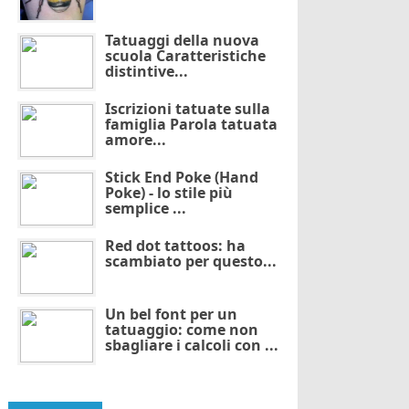
Tatuaggi della nuova
scuola Caratteristiche
distintive...
Iscrizioni tatuate sulla
famiglia Parola tatuata
amore...
Stick End Poke (Hand
Poke) - lo stile più
semplice ...
Red dot tattoos: ha
scambiato per questo...
Un bel font per un
tatuaggio: come non
sbagliare i calcoli con ...