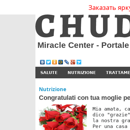
Заказать ярк
Miracle Center - Portal
SALUTE
NUTRIZIONE
TRATTAM
Nutrizione
Congratulati con tua moglie pe
Mia amata, c
dico "grazie
la nostra gr
Per una casa