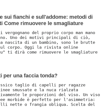
 sui fianchi e sull'addome: metodi di
tati Come rimuovere le smagliature
si vergognano del proprio corpo man mano
ano. Uno dei motivi principali di ciò,
la nascita di un bambino, sono le brutte
sul corpo. Oggi la rivista online
ru" ti dirà come rimuovere le smagliature
tti per una faccia tonda?
assico taglio di capelli per ragazze
linee smussate e la nuca rialzata
sivamente le proporzioni del viso. Un viso
nee morbide è perfetto per l'asimmetria:
elli nette o frangia obliqua. Scelta del