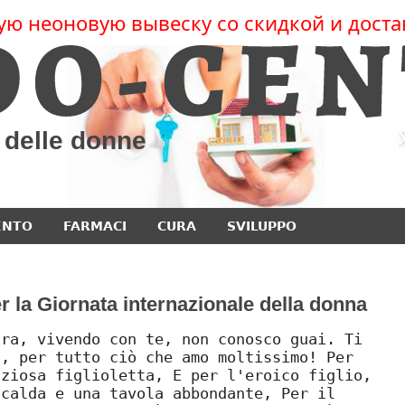
ую неоновую вывеску со скидкой и доста
e delle donne
ENTO
FARMACI
CURA
SVILUPPO
r la Giornata internazionale della donna
ara, vivendo con te, non conosco guai. Ti
", per tutto ciò che amo moltissimo! Per
aziosa figlioletta, E per l'eroico figlio,
 calda e una tavola abbondante, Per il