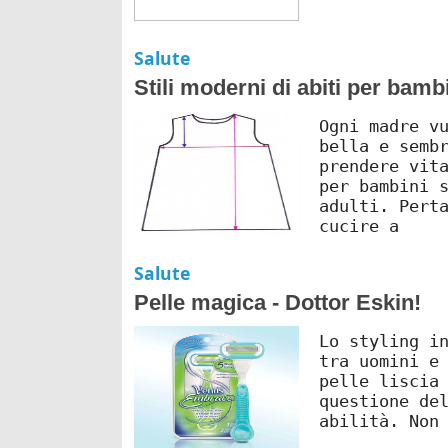
Salute
Stili moderni di abiti per bambi
Ogni madre v
bella e semb
prendere vit
per bambini 
adulti. Pert
cucire a
Salute
Pelle magica - Dottor Eskin!
Lo styling i
tra uomini e
pelle liscia
questione de
abilità. Non