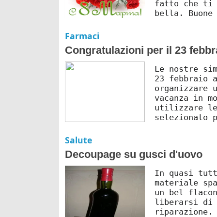
fatto che ti
bella. Buone
Farmaci
Congratulazioni per il 23 febbr
Le nostre si
23 febbraio 
organizzare 
vacanza in m
utilizzare l
selezionato 
Salute
Decoupage su gusci d'uovo
In quasi tut
materiale sp
un bel flaco
liberarsi di
riparazione.