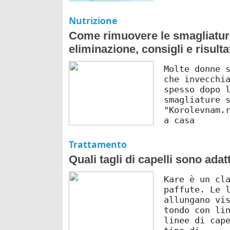
Nutrizione
Come rimuovere le smagliature
eliminazione, consigli e risul
Molte donne 
che invecchi
spesso dopo 
smagliature 
"Korolevnam.
a casa
Trattamento
Quali tagli di capelli sono ada
Kare è un cl
paffute. Le 
allungano vi
tondo con li
linee di cap