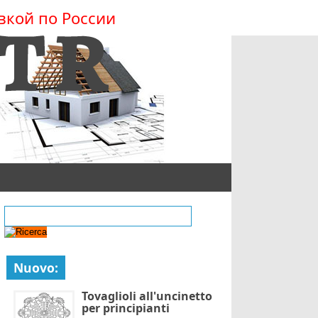
вкой по России
Nuovo:
Tovaglioli all'uncinetto
per principianti