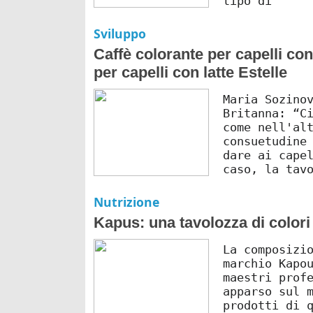
tipo di
Sviluppo
Caffè colorante per capelli con 
per capelli con latte Estelle
Maria Sozino
Britanna: “C
come nell'al
consuetudine
dare ai cape
caso, la tav
Nutrizione
Kapus: una tavolozza di colori 
La composizi
marchio Kapo
maestri prof
apparso sul 
prodotti di 