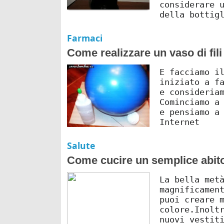
considerare 
della bottig
Farmaci
Come realizzare un vaso di fili
E facciamo i
iniziato a f
e consideria
Cominciamo a
e pensiamo a
Internet
Salute
Come cucire un semplice abito
La bella met
magnificamen
puoi creare 
colore.Inolt
nuovi vestit