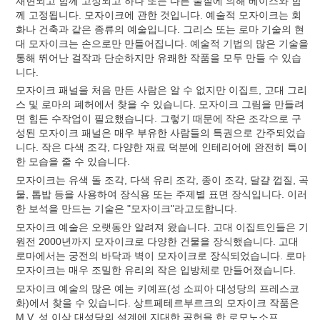
재현되고 함께 고정되고 하나 또는 다른 물질에 의해 베이스와 함
께 고정됩니다. 모자이크에 관한 것입니다. 예술적 모자이크는 회
화나 건축과 같은 종류의 예술입니다. 그리스 또는 로마 기술의 현
대 모자이크는 손으로만 만들어집니다. 예술적 기법의 많은 기술을
통해 뛰어난 걸작과 단순하지만 유쾌한 작품을 모두 만들 수 있습
니다.
모자이크 패널을 처음 만든 사람은 알 수 없지만 이집트, 고대 그리
스 및 로마의 폐허에서 찾을 수 있습니다. 모자이크 그림을 만들려
면 힘든 수작업이 필요했습니다. 그렇기 때문에 작은 조각으로 구
성된 모자이크 패널은 매우 부유한 사람들의 특권으로 간주되었습
니다. 작은 다색 조각, 다양한 재료 덕분에 인테리어에 완전히 특이
한 모습을 줄 수 있습니다.
모자이크는 유색 돌 조각, 다색 유리 조각, 종이 조각, 달걀 껍질, 곡
물, 톱밥 등을 사용하여 장식용 또는 주제별 표면 장식입니다. 이러
한 보석을 만드는 기술은 "모자이크"라고도합니다.
모자이크 예술은 오랫동안 알려져 왔습니다. 고대 이집트인들은 기
원전 2000년까지 모자이크로 다양한 건물을 장식했습니다. 고대
로마에서는 궁전의 바닥과 벽이 모자이크로 장식되었습니다. 로마
모자이크는 매우 조밀한 유리의 작은 입방체로 만들어졌습니다.
모자이크 예술의 많은 예는 키예프(성 소피아 대성당의 프레스코
화)에서 찾을 수 있습니다. 상트페테르부르크의 모자이크 작품은
M.V. 성 이삭 대성당의 설계에 지대한 공헌을 한 로모노소프.