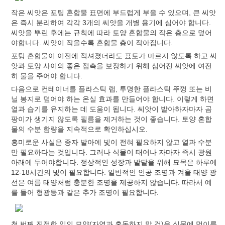
작은 씨앗은 포팅 혼합물 표면에 부드럽게 부을 수 있으며, 큰 씨앗
은 즉시 분리하여 각각 3개의 씨앗을 개별 용기에 심어야 합니다.
씨앗을 뿌린 후에는 규칙에 따라 토양 혼합물의 작은 층으로 덮어
야합니다. 씨앗이 작을수록 혼합물 층이 작아집니다.
포팅 혼합물이 이전에 적셔졌더라도 표토가 마르지 않도록 하고 씨
앗과 토양 사이의 좋은 접촉을 보장하기 위해 심어진 씨앗에 여전
히 물을 주어야 합니다.
다음으로 컨테이너를 플라스틱 랩, 투명한 플라스틱 뚜껑 또는 비
닐 봉지로 덮어야 하는 온실 효과를 만들어야 합니다. 이렇게 하면
열과 습기를 유지하는 데 도움이 됩니다. 씨앗이 발아하자마자 곰
팡이가 생기지 않도록 필름을 제거하는 것이 좋습니다. 토양 혼합
물의 수분 함량을 지속적으로 확인하십시오.
흥미로운 사실은 종자 발아에 빛이 전혀 필요하지 않고 열과 수분
만 필요하다는 것입니다. 그러나 식물이 태어나 자마자 즉시 광원
아래에 두어야합니다. 정상적인 성장과 발달을 위해 묘목은 하루에
12-18시간의 빛이 필요합니다. 일반적인 인공 조명과 겨울 태양 광
선은 여름 태양처럼 충분한 조명을 제공하지 않습니다. 따라서 예
를 들어 형광등과 같은 추가 조명이 필요합니다.
첫 번째 진정한 잎의 모양(자엽과 혼동하지 말 것)은 식물에 먹이를