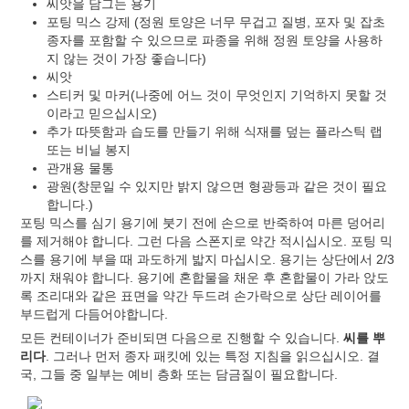
씨앗을 담그는 용기
포팅 믹스 강제 (정원 토양은 너무 무겁고 질병, 포자 및 잡초
종자를 포함할 수 있으므로 파종을 위해 정원 토양을 사용하
지 않는 것이 가장 좋습니다)
씨앗
스티커 및 마커(나중에 어느 것이 무엇인지 기억하지 못할 것
이라고 믿으십시오)
추가 따뜻함과 습도를 만들기 위해 식재를 덮는 플라스틱 랩
또는 비닐 봉지
관개용 물통
광원(창문일 수 있지만 밝지 않으면 형광등과 같은 것이 필요
합니다.)
포팅 믹스를 심기 용기에 붓기 전에 손으로 반죽하여 마른 덩어리
를 제거해야 합니다. 그런 다음 스폰지로 약간 적시십시오. 포팅 믹
스를 용기에 부을 때 과도하게 밟지 마십시오. 용기는 상단에서 2/3
까지 채워야 합니다. 용기에 혼합물을 채운 후 혼합물이 가라 앉도
록 조리대와 같은 표면을 약간 두드려 손가락으로 상단 레이어를
부드럽게 다듬어야합니다.
모든 컨테이너가 준비되면 다음으로 진행할 수 있습니다.
씨를 뿌
리다
. 그러나 먼저 종자 패킷에 있는 특정 지침을 읽으십시오. 결
국, 그들 중 일부는 예비 층화 또는 담금질이 필요합니다.