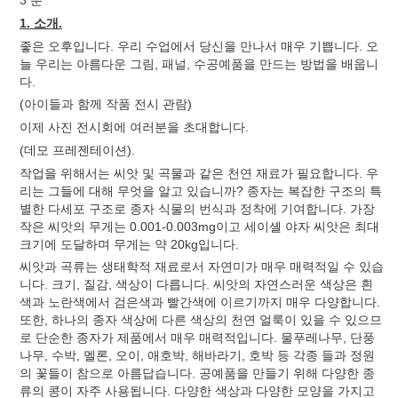
3 분
1. 소개.
좋은 오후입니다. 우리 수업에서 당신을 만나서 매우 기쁩니다. 오
늘 우리는 아름다운 그림, 패널, 수공예품을 만드는 방법을 배웁니
다.
(아이들과 함께 작품 전시 관람)
이제 사진 전시회에 여러분을 초대합니다.
(데모 프레젠테이션).
작업을 위해서는 씨앗 및 곡물과 같은 천연 재료가 필요합니다. 우
리는 그들에 대해 무엇을 알고 있습니까? 종자는 복잡한 구조의 특
별한 다세포 구조로 종자 식물의 번식과 정착에 기여합니다. 가장
작은 씨앗의 무게는 0.001-0.003mg이고 세이셸 야자 씨앗은 최대
크기에 도달하며 무게는 약 20kg입니다.
씨앗과 곡류는 생태학적 재료로서 자연미가 매우 매력적일 수 있습
니다. 크기, 질감, 색상이 다릅니다. 씨앗의 자연스러운 색상은 흰
색과 노란색에서 검은색과 빨간색에 이르기까지 매우 다양합니다.
또한, 하나의 종자 색상에 다른 색상의 천연 얼룩이 있을 수 있으므
로 단순한 종자가 제품에서 매우 매력적입니다. 물푸레나무, 단풍
나무, 수박, 멜론, 오이, 애호박, 해바라기, 호박 등 각종 들과 정원
의 꽃들이 참으로 아름답습니다. 공예품을 만들기 위해 다양한 종
류의 콩이 자주 사용됩니다. 다양한 색상과 다양한 모양을 가지고