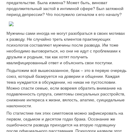
предательстве. Была измена? Может быть, виноват
продолжительный застой в интимной сфере? Был затяжной
период депрессии? Что послужило сигналом к его началу?
Мужчины сами иногда не могут разобраться в своих мотивах
к разводу. Не случайно треть клиентов практикующих
психологов составляют мужчины после развода. Им тоже
необходимо выговориться, но они не идут с проблемами к
друзьям и родным, так как хотят получить
квалифицированный ответ и объяснить свои поступки.
Подытожим всё вышесказанное, брак – это в первую очередь
союз, который базируется на доверии и общении. Каждая
тема нуждается в обсуждении, но никак не пустословии.
Можно спасти семью, если вовремя обратить внимание на
подавленность супруга, симптомы сексуальных расстройств,
снижение интереса к жизни, вялость, апатию, суицидальные
наклонности.
По статистике пик этих симптомов можно зафиксировать на
первом, седьмом и десятом годах брака. Осознание же
ошибочности развода приходится на вторую годовщину
после официального расставания. Психологи назвали этот