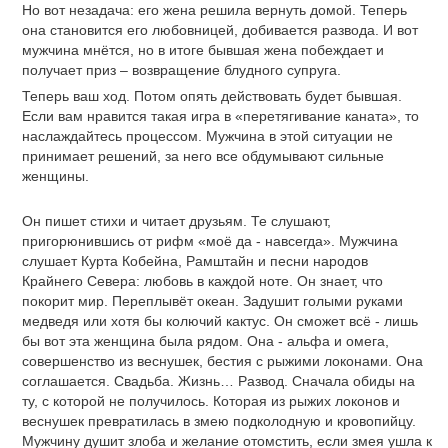
Но вот незадача: его жена решила вернуть домой. Теперь
она становится его любовницей, добивается развода. И вот
мужчина мнётся, но в итоге бывшая жена побеждает и
получает приз – возвращение блудного супруга.
Теперь ваш ход. Потом опять действовать будет бывшая.
Если вам нравится такая игра в «перетягивание каната», то
наслаждайтесь процессом. Мужчина в этой ситуации не
принимает решений, за него все обдумывают сильные
женщины.
Он пишет стихи и читает друзьям. Те слушают,
пригорюнившись от рифм «моё да - навсегда». Мужчина
слушает Курта Кобейна, Рамштайн и песни народов
Крайнего Севера: любовь в каждой ноте. Он знает, что
покорит мир. Переплывёт океан. Задушит голыми руками
медведя или хотя бы колючий кактус. Он сможет всё - лишь
бы вот эта женщина была рядом. Она - альфа и омега,
совершенство из веснушек, бестия с рыжими локонами. Она
соглашается. Свадьба. Жизнь… Развод. Сначала обиды на
ту, с которой не получилось. Которая из рыжих локонов и
веснушек превратилась в змею подколодную и кровопийцу.
Мужчину душит злоба и желание отомстить, если змея ушла к