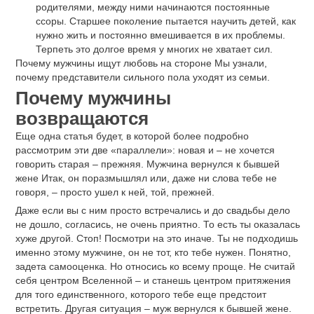
родителями, между ними начинаются постоянные
ссоры. Старшее поколение пытается научить детей, как
нужно жить и постоянно вмешивается в их проблемы.
Терпеть это долгое время у многих не хватает сил.
Почему мужчины ищут любовь на стороне Мы узнали,
почему представители сильного пола уходят из семьи.
Почему мужчины
возвращаются
Еще одна статья будет, в которой более подробно
рассмотрим эти две «параллели»: новая и – не хочется
говорить старая – прежняя. Мужчина вернулся к бывшей
жене Итак, он поразмышлял или, даже ни слова тебе не
говоря, – просто ушел к ней, той, прежней.
Даже если вы с ним просто встречались и до свадьбы дело
не дошло, согласись, не очень приятно. То есть ты оказалась
хуже другой. Стоп! Посмотри на это иначе. Ты не подходишь
именно этому мужчине, он не тот, кто тебе нужен. Понятно,
задета самооценка. Но относись ко всему проще. Не считай
себя центром Вселенной – и станешь центром притяжения
для того единственного, которого тебе еще предстоит
встретить. Другая ситуация – муж вернулся к бывшей жене.