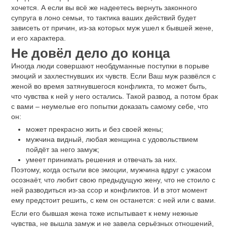
хочется. А если вы всё же надеетесь вернуть законного
супруга в лоно семьи, то тактика ваших действий будет
зависеть от причин, из-за которых муж ушел к бывшей жене,
и его характера.
Не довёл дело до конца
Иногда люди совершают необдуманные поступки в порыве
эмоций и захлестнувших их чувств. Если Ваш муж развёлся с
женой во время затянувшегося конфликта, то может быть,
что чувства к ней у него остались. Такой развод, а потом брак
с вами – неумелые его попытки доказать самому себе, что
он:
может прекрасно жить и без своей жены;
мужчина видный, любая женщина с удовольствием
пойдёт за него замуж;
умеет принимать решения и отвечать за них.
Поэтому, когда остыли все эмоции, мужчина вдруг с ужасом
осознаёт, что любит свою предыдущую жену, что не стоило с
ней разводиться из-за ссор и конфликтов. И в этот момент
ему предстоит решить, с кем он останется: с ней или с вами.
Если его бывшая жена тоже испытывает к нему нежные
чувства, не вышла замуж и не завела серьёзных отношений,