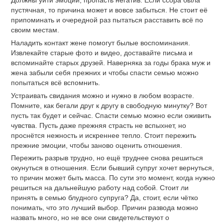
Должны уйти эмоции, пропасть негатив. Если ссора была
пустячная, то причина может и вовсе забыться. Не стоит её
припоминать и очередной раз пытаться расставить всё по
своим местам.
Наладить контакт жене помогут былые воспоминания.
Извлекайте старые фото и видео, доставайте письма и
вспоминайте старых друзей. Наверняка за годы брака муж и
жена забыли себя прежних и чтобы спасти семью можно
попытаться всё вспомнить.
Устраивать свидания можно и нужно в любом возрасте.
Помните, как бегали друг к другу в свободную минутку? Вот
пусть так будет и сейчас. Спасти семью можно если оживить
чувства. Пусть даже прежняя страсть не вспыхнет, но
проснётся нежность и искреннее тепло. Стоит пережить
прежние эмоции, чтобы заново оценить отношения.
Пережить разрыв трудно, но ещё труднее снова решиться
окунуться в отношения. Если бывший супруг хочет вернуться,
то причин может быть масса. По сути это момент, когда нужно
решиться на дальнейшую работу над собой. Стоит ли
принять в семью блудного супруга? Да, стоит, если чётко
понимать, что это лучший выбор. Причин развода можно
назвать много, но не все они свидетельствуют о