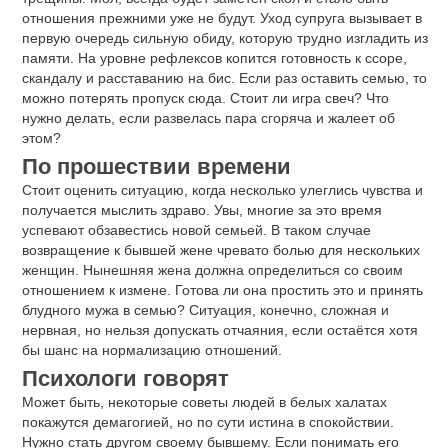
отношения прежними уже не будут. Уход супруга вызывает в
первую очередь сильную обиду, которую трудно изгладить из
памяти. На уровне рефлексов копится готовность к ссоре,
скандалу и расставанию на бис. Если раз оставить семью, то
можно потерять пропуск сюда. Стоит ли игра свеч? Что
нужно делать, если развелась пара сгоряча и жалеет об
этом?
По прошествии времени
Стоит оценить ситуацию, когда несколько улеглись чувства и
получается мыслить здраво. Увы, многие за это время
успевают обзавестись новой семьей. В таком случае
возвращение к бывшей жене чревато болью для нескольких
женщин. Нынешняя жена должна определиться со своим
отношением к измене. Готова ли она простить это и принять
блудного мужа в семью? Ситуация, конечно, сложная и
нервная, но нельзя допускать отчаяния, если остаётся хотя
бы шанс на нормализацию отношений.
Психологи говорят
Может быть, некоторые советы людей в белых халатах
покажутся демагогией, но по сути истина в спокойствии.
Нужно стать другом своему бывшему. Если понимать его