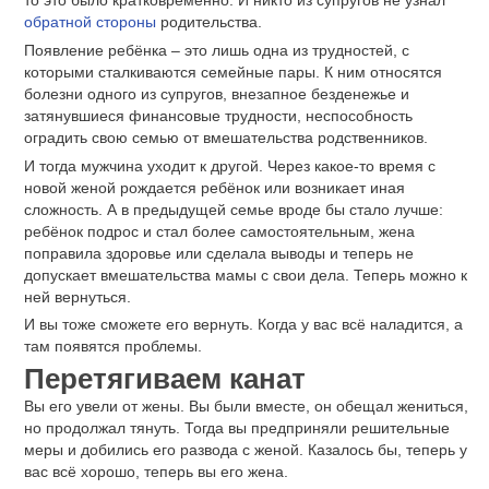
то это было кратковременно. И никто из супругов не узнал
обратной стороны
родительства.
Появление ребёнка – это лишь одна из трудностей, с
которыми сталкиваются семейные пары. К ним относятся
болезни одного из супругов, внезапное безденежье и
затянувшиеся финансовые трудности, неспособность
оградить свою семью от вмешательства родственников.
И тогда мужчина уходит к другой. Через какое-то время с
новой женой рождается ребёнок или возникает иная
сложность. А в предыдущей семье вроде бы стало лучше:
ребёнок подрос и стал более самостоятельным, жена
поправила здоровье или сделала выводы и теперь не
допускает вмешательства мамы с свои дела. Теперь можно к
ней вернуться.
И вы тоже сможете его вернуть. Когда у вас всё наладится, а
там появятся проблемы.
Перетягиваем канат
Вы его увели от жены. Вы были вместе, он обещал жениться,
но продолжал тянуть. Тогда вы предприняли решительные
меры и добились его развода с женой. Казалось бы, теперь у
вас всё хорошо, теперь вы его жена.