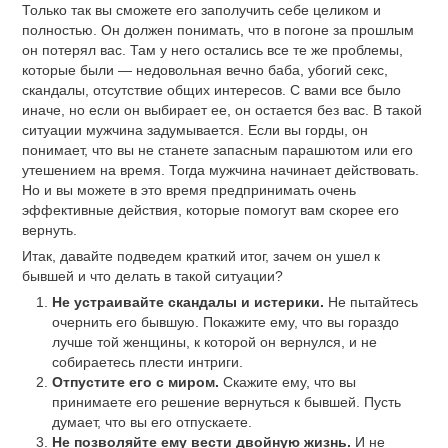
Только так вы сможете его заполучить себе целиком и
полностью. Он должен понимать, что в погоне за прошлым
он потерял вас. Там у него остались все те же проблемы,
которые были — недовольная вечно баба, убогий секс,
скандалы, отсутствие общих интересов. С вами все было
иначе, но если он выбирает ее, он остается без вас. В такой
ситуации мужчина задумывается. Если вы горды, он
понимает, что вы не станете запасным парашютом или его
утешением на время. Тогда мужчина начинает действовать.
Но и вы можете в это время предпринимать очень
эффективные действия, которые помогут вам скорее его
вернуть.
Итак, давайте подведем краткий итог, зачем он ушел к
бывшей и что делать в такой ситуации?
Не устраивайте скандалы и истерики.
Не пытайтесь
очернить его бывшую. Покажите ему, что вы гораздо
лучше той женщины, к которой он вернулся, и не
собираетесь плести интриги.
Отпустите его с миром.
Скажите ему, что вы
принимаете его решение вернуться к бывшей. Пусть
думает, что вы его отпускаете.
Не позволяйте ему вести двойную жизнь.
И не