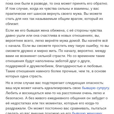
пока они были в разводе, то она может принять его обратно.
И том случае, когда их чувства сильны и взаимны, у вас
практически нет шансов вернуть своего мужа. Вы можете
стать для них так называемым общим врагом, который их
сблизит.
Если же его бывшая жена обижена, с её стороны чувства
давно ушли или она счастлива в новых отношениях, вы,
вероятнее всего, легко вернёте мужа домой. Вы начнёте всё
с начала. Если вы сможете простить ему такую ошибку, то вы
сможете дружно и мирно жить. По началу, вероятно. между
вами не возникнет сильной страсти. Но со временем такие
отношения будут наполнены заботой друг о друге,
поддержкой и дружелюбием, благодарностью и любовью.
Такие отношения намного более прочные, чем те, в основе
которых одна страсть.
Но в этом случае вас подстерегает следующая опасность:
ваш муж может начать идеализировать свою
бывшую супругу
.
Любить и восхищаться кем-то на расстоянии очень легко и
безопасно. А без живого ежедневного общения он забудет о
её недостатках или тех моментах, которые его когда-то
раздражали. Он может постоянно вас сравнивать, пытаться
сделать из вас внешне похожую на его
бывшую женщину
.