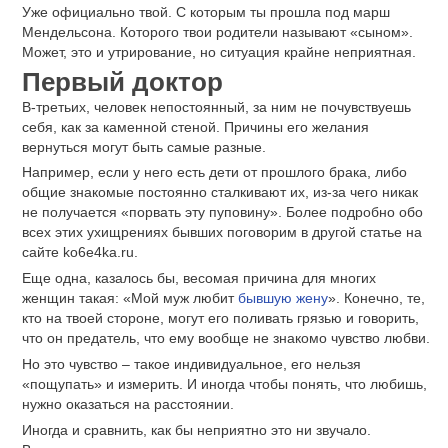
Уже официально твой. С которым ты прошла под марш
Мендельсона. Которого твои родители называют «сыном».
Может, это и утрирование, но ситуация крайне неприятная.
Первый доктор
В-третьих, человек непостоянный, за ним не почувствуешь
себя, как за каменной стеной. Причины его желания
вернуться могут быть самые разные.
Например, если у него есть дети от прошлого брака, либо
общие знакомые постоянно сталкивают их, из-за чего никак
не получается «порвать эту пуповину». Более подробно обо
всех этих ухищрениях бывших поговорим в другой статье на
сайте ko6e4ka.ru.
Еще одна, казалось бы, весомая причина для многих
женщин такая: «Мой муж любит
бывшую жену
». Конечно, те,
кто на твоей стороне, могут его поливать грязью и говорить,
что он предатель, что ему вообще не знакомо чувство любви.
Но это чувство – такое индивидуальное, его нельзя
«пощупать» и измерить. И иногда чтобы понять, что любишь,
нужно оказаться на расстоянии.
Иногда и сравнить, как бы неприятно это ни звучало.