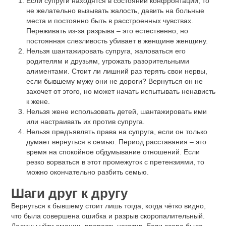
Если супруги находятся в состоянии конфронтации, то
не желательно вызывать жалость, давить на больные
места и постоянно быть в расстроенных чувствах.
Переживать из-за разрыва – это естественно, но
постоянная слезливость убивает в женщине женщину.
Нельзя шантажировать супруга, жаловаться его
родителям и друзьям, угрожать разорительными
алиментами. Стоит ли лишний раз терять свои нервы,
если бывшему мужу они не дороги? Вернуться он не
захочет от этого, но может начать испытывать ненависть
к жене.
Нельзя жене использовать детей, шантажировать ими
или настраивать их против супруга.
Нельзя предъявлять права на супруга, если он только
думает вернуться в семью. Период расставания – это
время на спокойное обдумывание отношений. Если
резко ворваться в этот промежуток с претензиями, то
можно окончательно разбить семью.
Шаги друг к другу
Вернуться к бывшему стоит лишь тогда, когда чётко видно,
что была совершена ошибка и разрыв скоропалительный.