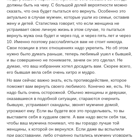
должны быть на чеку. С большой долей вероятности можно
сказать, что она будет пытаться его вернуть. Особенно это
актуально в случае мужчин, которые ушли из семьи, оставив
жену и детей. Статистика говорит, что если женщина не
устраивает свою личную жизнь в этом случае, то пытаться
вернуть мужа она будет и через год, и через пять лет и через
10. Именно поэтому расслабляться вам не стоит никогда.
Свои позиции в этих отношениях надо укрепить. Но об этом
нужно было думать раньше, теперь любимый ушел к бывшей,
и вы совершенно не понимаете, зачем он это сделал. Не
думаю, что ваш избранник хотел досадить вам. Скорее всего,
его бывшая вела себя очень хитро и мудро.
Но вам сейчас важно знать, есть противодействие, которое
поможет вам вернуть своего любимого. Конечно же, есть. Но
надо быть очень осторожной. Обычно женщины и девушки,
оказавшиеся в подобной ситуации, стараются очернить
бывшую, устраивают скандалы, звонят мужчине домой,
угрожают ему. Если вы будете все это проделывать, то вы
выставите себя в худшем свете. А вам надо вести себя так,
чтобы ваш мужчина понимал, что вы гораздо лучше той
женщины, к которой он вернулся. Если даже вы вспылили
при расставании, либо отчаянно пытались мужчину уговорить