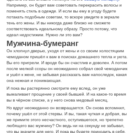
Например, он будет вам советовать перекрасить волосы и
поменять стиль в одежде. И если вы ему в угоду будете
потакать подобным советам, то вскоре увидите в зеркале
тень его жены. И вы никогда даже близко не сможете
соответствовать идеальному образу. Просто потому, что
идеал недостижим. Нужно ли это вам?
Мужчина-бумеранг
Он хлопнул дверью, уходя от жены и со своим холостяцким
чемоданом пришёл к вам в поисках домашнего тепла и уюта.
Вы его пригрели. И вроде бы он счастлив и доволен. А потом
после мелкой ссоры он неожиданно собрал свой чемоданчик
и ушёл к жене, не забывая рассказать вам напоследок, какая
она нежная и понимающая.
И пока вы растерянно смотрите ему вслед, он уже
вымаливает прощение у своей бывшей. И на какое-то время
вы в чёрном списке, а у него снова медовый месяц.
Но вдруг неожиданно он возвращается. Он снова вспомнил,
почему ушёл от этой стервы. И вы, такая чуткая и добрая, вы
же примите этого несчастного, оступившегося, но трепетно
любящего вас мужчину? Он ведь ни на секунду не забывал,
что вы значите для него. И пока вы будете приходить в себя,