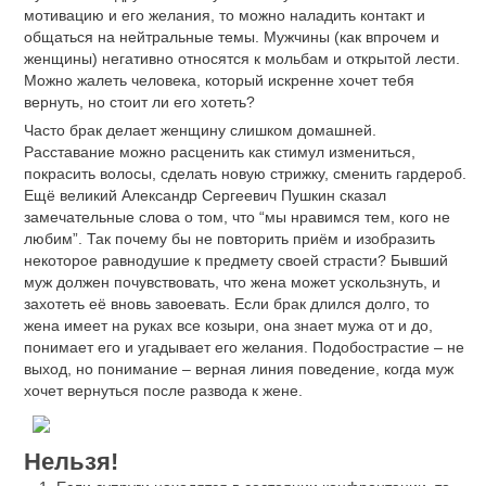
мотивацию и его желания, то можно наладить контакт и
общаться на нейтральные темы. Мужчины (как впрочем и
женщины) негативно относятся к мольбам и открытой лести.
Можно жалеть человека, который искренне хочет тебя
вернуть, но стоит ли его хотеть?
Часто брак делает женщину слишком домашней.
Расставание можно расценить как стимул измениться,
покрасить волосы, сделать новую стрижку, сменить гардероб.
Ещё великий Александр Сергеевич Пушкин сказал
замечательные слова о том, что “мы нравимся тем, кого не
любим”. Так почему бы не повторить приём и изобразить
некоторое равнодушие к предмету своей страсти? Бывший
муж должен почувствовать, что жена может ускользнуть, и
захотеть её вновь завоевать. Если брак длился долго, то
жена имеет на руках все козыри, она знает мужа от и до,
понимает его и угадывает его желания. Подобострастие – не
выход, но понимание – верная линия поведение, когда муж
хочет вернуться после развода к жене.
Нельзя!