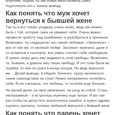
Впрочем, подчас ты как новая жена можешь сама
подтолкнуть его к такому выводу.
Как понять что муж хочет
вернуться к бывшей жене
Так ты в его глазах упадешь очень низко, ведь как можно
быть с той, которая сама не уважает себя. Очень важно
провести «работу над ошибками» и разобраться в причинах.
Возможно, ты «задушила» его своей любовью. «Запилила» –
все от нее же, от великой любви. Запомни: мужчина, даже и
со штампом в паспорте, все равно считает себя свободным.
И нужно хитро дать ему видимость этой свободы. Возможно,
та, бывшая, и давала ему такую свободу. И это тоже была ее
ошибка: от нее он ушел в конце концов. Но ведь вернулся
же… Делай выводы, в общем. Конечно, сразу заниматься
таким самоедством не стоит. Нужно непременно полюбить
себя. Если считаешь, что любишь, то полюби еще больше.
Не жалей денег на свои увлечения, на уход за собой. Стань
неотразимой – и встретишь мужчину еще лучше. И вот как
раз чтобы не допустить аналогичных ошибок, и нужно здраво
оценить причины, почему любимый вернулся к бывшей жене.
Как понять что парень хочет