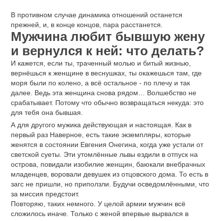
В противном случае динамика отношений останется
прежней, и, в конце концов, пара расстанется.
Мужчина любит бывшую жену
и вернулся к ней: что делать?
И кажется, если ты, траченный молью и битый жизнью,
вернёшься к женщине в веснушках, ты окажешься там, где
моря были по колено, а всё остальное - по плечу и так
далее. Ведь эта женщина снова рядом… Волшебство не
срабатывает. Потому что обычно возвращаться некуда: это
для тебя она бывшая.
А для другого мужика действующая и настоящая. Как в
первый раз Наверное, есть такие экземпляры, которые
женятся в состоянии Евгения Онегина, когда уже устали от
светской суеты. Эти утомлённые львы ездили в отпуск на
острова, повидали изобилие женщин, баюкали внебрачных
младенцев, воровали девушек из отцовского дома. То есть в
загс не пришли, но приползли. Будучи осведомлёнными, что
за миссия предстоит.
Повторяю, таких немного. У целой армии мужчин всё
сложилось иначе. Только с женой впервые вырвался в