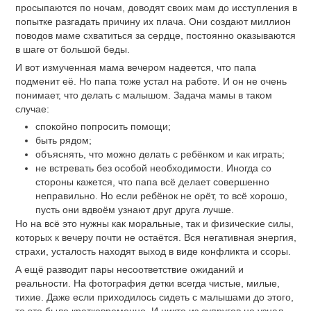
просыпаются по ночам, доводят своих мам до исступления в
попытке разгадать причину их плача. Они создают миллион
поводов маме схватиться за сердце, постоянно оказываются
в шаге от большой беды.
И вот измученная мама вечером надеется, что папа
подменит её. Но папа тоже устал на работе. И он не очень
понимает, что делать с малышом. Задача мамы в таком
случае:
спокойно попросить помощи;
быть рядом;
объяснять, что можно делать с ребёнком и как играть;
не встревать без особой необходимости. Иногда со
стороны кажется, что папа всё делает совершенно
неправильно. Но если ребёнок не орёт, то всё хорошо,
пусть они вдвоём узнают друг друга лучше.
Но на всё это нужны как моральные, так и физические силы,
которых к вечеру почти не остаётся. Вся негативная энергия,
страхи, усталость находят выход в виде конфликта и ссоры.
А ещё разводит пары несоответствие ожиданий и
реальности. На фотография детки всегда чистые, милые,
тихие. Даже если приходилось сидеть с малышами до этого,