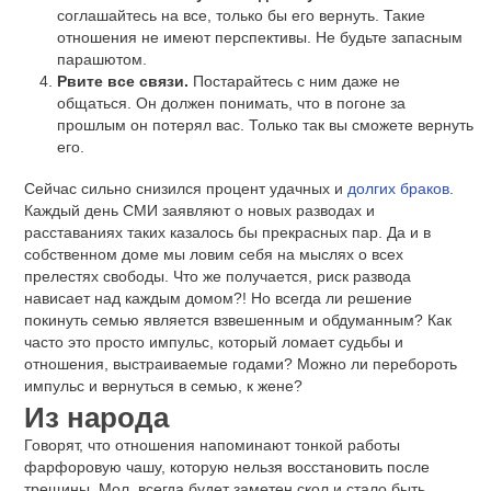
соглашайтесь на все, только бы его вернуть. Такие
отношения не имеют перспективы. Не будьте запасным
парашютом.
Рвите все связи.
Постарайтесь с ним даже не
общаться. Он должен понимать, что в погоне за
прошлым он потерял вас. Только так вы сможете вернуть
его.
Сейчас сильно снизился процент удачных и
долгих браков
.
Каждый день СМИ заявляют о новых разводах и
расставаниях таких казалось бы прекрасных пар. Да и в
собственном доме мы ловим себя на мыслях о всех
прелестях свободы. Что же получается, риск развода
нависает над каждым домом?! Но всегда ли решение
покинуть семью является взвешенным и обдуманным? Как
часто это просто импульс, который ломает судьбы и
отношения, выстраиваемые годами? Можно ли перебороть
импульс и вернуться в семью, к жене?
Из народа
Говорят, что отношения напоминают тонкой работы
фарфоровую чашу, которую нельзя восстановить после
трещины. Мол, всегда будет заметен скол и стало быть