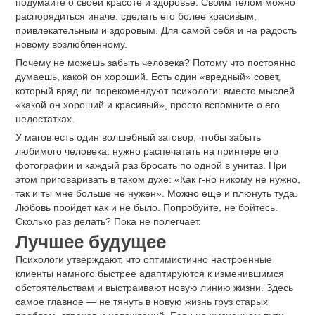
подумайте о своей красоте и здоровье. Своим телом можно
распорядиться иначе: сделать его более красивым,
привлекательным и здоровым. Для самой себя и на радость
новому возлюбленному.
Почему не можешь забыть человека? Потому что постоянно
думаешь, какой он хороший. Есть один «вредный» совет,
который вряд ли порекомендуют психологи: вместо мыслей
«какой он хороший и красивый», просто вспомните о его
недостатках.
У магов есть один волшебный заговор, чтобы забыть
любимого человека: нужно распечатать на принтере его
фотографии и каждый раз бросать по одной в унитаз. При
этом приговаривать в таком духе: «Как г-но никому не нужно,
так и ты мне больше не нужен». Можно еще и плюнуть туда.
Любовь пройдет как и не было. Попробуйте, не бойтесь.
Сколько раз делать? Пока не полегчает.
Лучшее будущее
Психологи утверждают, что оптимистично настроенные
клиенты намного быстрее адаптируются к изменившимся
обстоятельствам и выстраивают новую линию жизни. Здесь
самое главное — не тянуть в новую жизнь груз старых