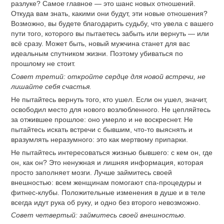
разлуке? Самое главное — это шанс новых отношений.
Откуда вам знать, какими они будут, эти новые отношения?
Возможно, вы будете благодарить судьбу, что увела с вашего
пути того, которого вы пытаетесь забыть или вернуть — или
всё сразу. Может быть, новый мужчина станет для вас
идеальным спутником жизни. Поэтому убиваться по
прошлому не стоит.
Совет третий: откройте сердце для новой встречи, не
лишайте себя счастья.
Не пытайтесь вернуть того, кто ушел. Если он ушел, значит,
освободил место для нового возлюбленного. Не цепляйтесь
за отжившее прошлое: оно умерло и не воскреснет. Не
пытайтесь искать встречи с бывшим, что-то выяснять и
вразумлять неразумного: это как мертвому припарки.
Не пытайтесь интересоваться жизнью бывшего: с кем он, где
он, как он? Это ненужная и лишняя информация, которая
просто заполняет мозги. Лучше займитесь своей
внешностью: всем женщинам помогают спа-процедуры и
фитнес-клубы. Положительные изменения в душе и в теле
всегда идут рука об руку, и одно без второго невозможно.
Совет четвертый: займитесь своей внешностью.