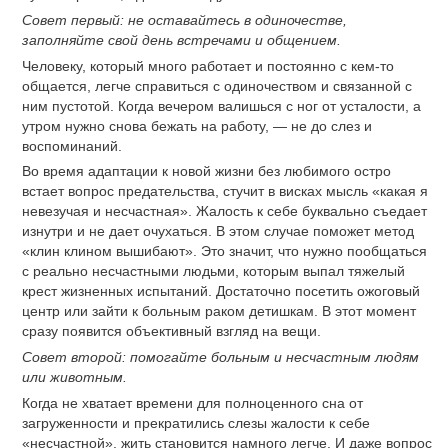
Совет первый: не оставайтесь в одиночестве,
заполняйте свой день встречами и общением.
Человеку, который много работает и постоянно с кем-то
общается, легче справиться с одиночеством и связанной с
ним пустотой. Когда вечером валишься с ног от усталости, а
утром нужно снова бежать на работу, — не до слез и
воспоминаний.
Во время адаптации к новой жизни без любимого остро
встает вопрос предательства, стучит в висках мысль «какая я
невезучая и несчастная». Жалость к себе буквально съедает
изнутри и не дает очухаться. В этом случае поможет метод
«клин клином вышибают». Это значит, что нужно пообщаться
с реально несчастными людьми, которым выпал тяжелый
крест жизненных испытаний. Достаточно посетить ожоговый
центр или зайти к больным раком детишкам. В этот момент
сразу появится объективный взгляд на вещи.
Совет второй: помогайте больным и несчастным людям
или животным.
Когда не хватает времени для полноценного сна от
загруженности и прекратились слезы жалости к себе
«несчастной», жить становится намного легче. И даже вопрос