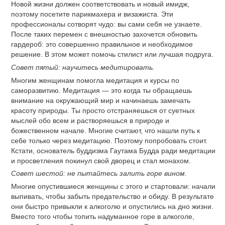
Новой жизни должен соответствовать и новый имидж,
поэтому посетите парикмахера и визажиста. Эти
профессионалы сотворят чудо: вы сами себя не узнаете.
После таких перемен с внешностью захочется обновить
гардероб: это совершенно правильное и необходимое
решение. В этом может помочь стилист или лучшая подруга.
Совет пятый: научитесь медитировать.
Многим женщинам помогла медитация и курсы по
саморазвитию. Медитация — это когда ты обращаешь
внимание на окружающий мир и начинаешь замечать
красоту природы. Ты просто отстраняешься от суетных
мыслей обо всем и растворяешься в природе и
божественном начале. Многие считают, что нашли путь к
себе только через медитацию. Поэтому попробовать стоит.
Кстати, основатель буддизма Гаутама Будда ради медитации
и просветления покинул свой дворец и стал монахом.
Совет шестой: не пытайтесь залить горе вином.
Многие опустившиеся женщины с этого и стартовали: начали
выпивать, чтобы забыть предательство и обиду. В результате
они быстро привыкли к алкоголю и опустились на дно жизни.
Вместо того чтобы топить надуманное горе в алкоголе,