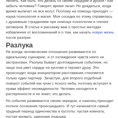
любить. Как быть, что делать со своим сердцем и душой? Как
забыть человека? Говорят, время лечит. Но дождаться, когда
время вылечит не все могут. Поэтому на помощь приходят —
наука психология и магия. Моя соседка по этажу справилась
с душевным страданием при помощи психологии и чтения
заговоров. В статье я расскажу вам о простых методах
избавления от воспоминаний и о том, как начать
новую жизнь
после разлуки.
Разлука
Не всегда человеческие отношения развиваются по
идеальному сценарию, и от охлаждения чувств никто не
застрахован. Разлука бывает долгожданным событием, но
чаще она рвет сердце на кусочки и терзает душу. Это
происходит, когда инициатором расставания становится
только один партнер. Зачастую, для второго подобный
поворот событий как гром с ясного неба, поэтому вступает в
права эффект неожиданности. Человек находится в
растерянности и не знает, что делать.
Но события развиваются своим чередом, и наконец приходит
полное осознание происшедшего. И тут начинается самый
трудный период одиночества и пустоты: пустая комната,
пустая кровать, одинокая подушка.