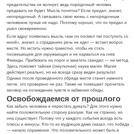
предательства не волнует, ведь порядочный человек
предавать не будет. Мысль понятна? Если предал, значит,
непорядочный. А связывать свою жизнь с непорядочным
человеком лучше не надо. Поэтому хорошо, что он предал и
ушел своевременно.
Если вдруг появилась мысль «как он посмел так поступить со
мной», значит, о страданиях речь не идет — встает вопрос
мести. Но мстить нужно грамотно, чтобы не стать
посмешищем для окружающих и не нарваться на гнев
Фемиды. Прибежать на порог и закатить скандал — не метод.
Здесь поможет тайная (оккультная) наука магия. Магия
действует реально, но не всегда сразу виден результат.
Однако после проведенного обряда мести станет намного
легче, это проверено не раз. Также не помешает прочитать
заговор на охлаждение чувств и забвения обиды.
Освобождаемся от прошлого
Как забыть человека и перестать думать? Для этого нужно
найти положительную сторону разлуки. Как не странно, но
она существует. Потому что у каждого события всегда есть
плюсы и минусы. Кто-то из мудрецов даже сказал, что победа
— начало поражения. Что положительного может быть в