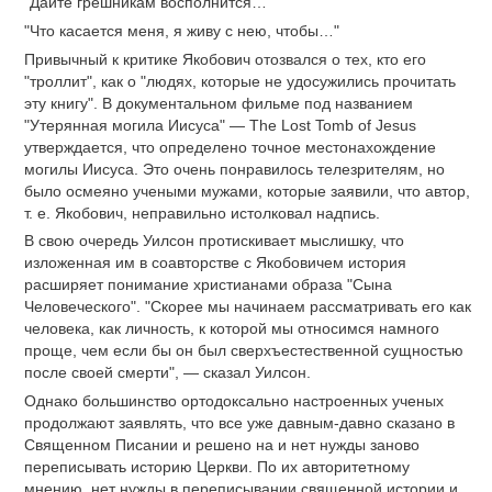
"Дайте грешникам восполнится…"
"Что касается меня, я живу с нею, чтобы…"
Привычный к критике Якобович отозвался о тех, кто его
"троллит", как о "людях, которые не удосужились прочитать
эту книгу". В документальном фильме под названием
"Утерянная могила Иисуса" — The Lost Tomb of Jesus
утверждается, что определено точное местонахождение
могилы Иисуса. Это очень понравилось телезрителям, но
было осмеяно учеными мужами, которые заявили, что автор,
т. е. Якобович, неправильно истолковал надпись.
В свою очередь Уилсон протискивает мыслишку, что
изложенная им в соавторстве с Якобовичем история
расширяет понимание христианами образа "Сына
Человеческого". "Скорее мы начинаем рассматривать его как
человека, как личность, к которой мы относимся намного
проще, чем если бы он был сверхъестественной сущностью
после своей смерти", — сказал Уилсон.
Однако большинство ортодоксально настроенных ученых
продолжают заявлять, что все уже давным-давно сказано в
Священном Писании и решено на и нет нужды заново
переписывать историю Церкви. По их авторитетному
мнению, нет нужды в переписывании священной истории и