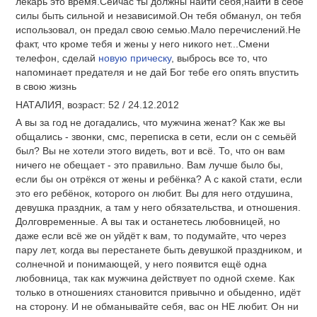
лекарь это время.Сейчас ты должны найти себя,найти в себе
силы быть сильной и независимой.Он тебя обманул, он тебя
использовал, он предал свою семью.Мало перечислений.Не
факт, что кроме тебя и жены у него никого нет...Смени
телефон, сделай
новую прическу
, выбрось все то, что
напоминает предателя и не дай Бог тебе его опять впустить
в свою жизнь
НАТАЛИЯ, возраст: 52 / 24.12.2012
А вы за год не догадались, что мужчина женат? Как же вы
общались - звонки, смс, переписка в сети, если он с семьёй
был? Вы не хотели этого видеть, вот и всё. То, что он вам
ничего не обещает - это правильно. Вам лучше было бы,
если бы он отрёкся от жены и ребёнка? А с какой стати, если
это его ребёнок, которого он любит. Вы для него отдушина,
девушка праздник, а там у него обязательства, и отношения.
Долговременные. А вы так и останетесь любовницей, но
даже если всё же он уйдёт к вам, то подумайте, что через
пару лет, когда вы перестанете быть девушкой праздником, и
солнечной и понимающей, у него появится ещё одна
любовница, так как мужчина действует по одной схеме. Как
только в отношениях становится привычно и обыденно, идёт
на сторону. И не обманывайте себя, вас он НЕ любит. Он ни