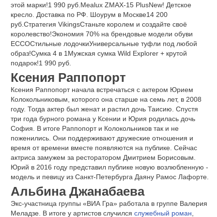
этой марки!1 990 руб.Mealux ZMAX-15 PlusNew! Детское
кресло. Доставка по РФ. Шоурум в Москве14 200
руб.Стратегия VikingsСтаньте королем и создайте своё
королевство!Экономия 70% на брендовые модели обуви
ECCOСтильные лодочкиУниверсальные туфли под любой
образ!Сумка 4 в 1Мужская сумка Wild Explorer + крутой
подарок!1 990 руб.
Ксения Раппопорт
Ксения Раппопорт начала встречаться с актером Юрием
Колокольниковым, которого она старше на семь лет, в 2008
году. Тогда актер был женат и растил дочь Таисию. Спустя
три года бурного романа у Ксении и Юрия родилась дочь
София. В итоге Раппопорт и Колокольников так и не
поженились. Они поддерживают дружеские отношения и
время от времени вместе появляются на публике. Сейчас
актриса замужем за ресторатором Дмитрием Борисовым.
Юрий в 2016 году представил публике новую возлюбленную -
модель и певицу из Санкт-Петербурга Даяну Рамос Лафорте.
Альбина Джанабаева
Экс-участница группы «ВИА Гра» работала в группе Валерия
Меладзе. В итоге у артистов случился
служебный роман
,