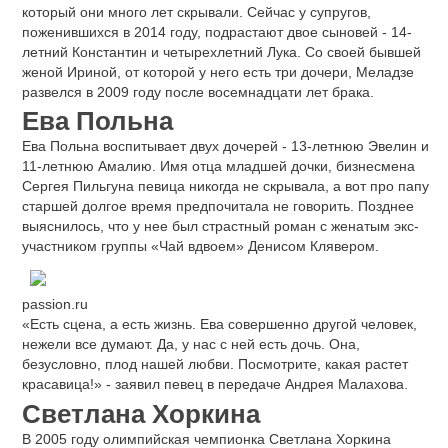
который они много лет скрывали. Сейчас у супругов,
поженившихся в 2014 году, подрастают двое сыновей - 14-
летний Константин и четырехлетний Лука. Со своей бывшей
женой Ириной, от которой у него есть три дочери, Меладзе
развелся в 2009 году после восемнадцати лет брака.
Ева Польна
Ева Польна воспитывает двух дочерей - 13-летнюю Эвелин и
11-летнюю Амалию. Имя отца младшей дочки, бизнесмена
Сергея Пильгуна певица никогда не скрывала, а вот про папу
старшей долгое время предпочитала не говорить. Позднее
выяснилось, что у нее был страстный роман с женатым экс-
участником группы «Чай вдвоем» Денисом Клявером.
passion.ru
«Есть сцена, а есть жизнь. Ева совершенно другой человек,
нежели все думают. Да, у нас с ней есть дочь. Она,
безусловно, плод нашей любви. Посмотрите, какая растет
красавица!» - заявил певец в передаче Андрея Малахова.
Светлана Хоркина
В 2005 году олимпийская чемпионка Светлана Хоркина