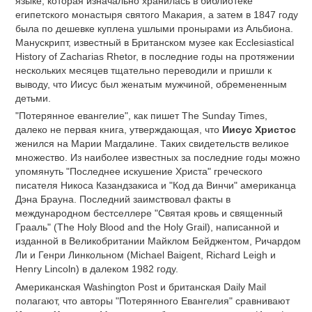
языке, которая изначально хранилась в библиотеке
египетского монастыря святого Макария, а затем в 1847 году
была по дешевке куплена ушлыми пронырами из Альбиона.
Манускрипт, известный в Британском музее как Ecclesiastical
History of Zacharias Rhetor, в последние годы на протяжении
нескольких месяцев тщательно переводили и пришли к
выводу, что Иисус был женатым мужчиной, обремененным
детьми.
"Потерянное евангелие", как пишет The Sunday Times,
далеко не первая книга, утверждающая, что
Иисус Христос
женился на Марии Магдалине. Таких свидетельств великое
множество. Из наиболее известных за последние годы можно
упомянуть "Последнее искушение Христа" греческого
писателя Никоса Казандзакиса и "Код да Винчи" американца
Дэна Брауна. Последний заимствовал факты в
международном бестселлере "Святая кровь и священный
Грааль" (The Holy Blood and the Holy Grail), написанной и
изданной в Великобритании Майклом Бейджентом, Ричардом
Ли и Генри Линкольном (Michael Baigent, Richard Leigh и
Henry Lincoln) в далеком 1982 году.
Американская Washington Post и британская Daily Mail
полагают, что авторы "Потерянного Евангелия" сравнивают