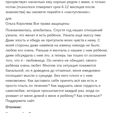
прочувствует насколько ему хорошо рядом с вами, и только
потом (психологи отмеряют срок 6-12 месяцев после
знакомства) вы сможете перейти к «наступлению».
для
Ольга Королева Все права защищены
Познакомилась, влюбилась. Спустя год наших отношений
узнала, что женат и есть ребёнок. Узнала ещё массу лжи.
Даже злость и обида не притупили моих чувств к нему. С
моей стороны даже намёков на измену никогда не было,
люблю его очень. Раньше я мечтала о нашем с ним ребёнке,
даже обсуждала с ним это, а теперь так тошно от осознания
того, что я - любовница. Он ничего не обещает, своего
ребёнка очень любит. Многим эта ситуация покажется
банальной, но я доведена до отчаянья, меня ежедневно
посещают мысли о суициде. Без него плохо и с ним
невозможно. Как заставить себя принять всё как есть и
просто плыть по течению? Как задушить свою гордость и
самолюбие, которые просыпаются каждый раз, когда он
уезжает от меня домой к жене и ребёнку? Как отвлечься?
Поддержите сайт:
Отклики: