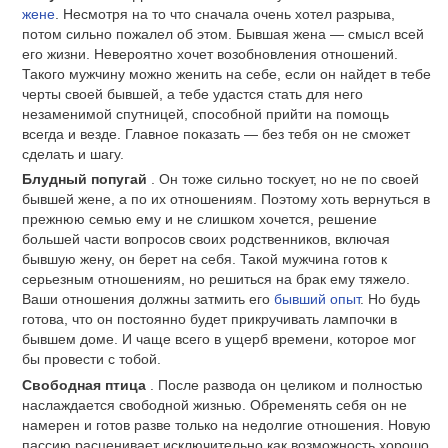
жене
. Несмотря на то что сначала очень хотел разрыва,
потом сильно пожалел об этом. Бывшая жена — смысл всей
его жизни. Невероятно хочет возобновления отношений.
Такого мужчину можно женить на себе, если он найдет в тебе
черты своей бывшей, а тебе удастся стать для него
незаменимой спутницей, способной прийти на помощь
всегда и везде. Главное показать — без тебя он не сможет
сделать и шагу.
Блудный попугай
. Он тоже сильно тоскует, но не по своей
бывшей жене, а по их отношениям. Поэтому хоть вернуться в
прежнюю семью ему и не слишком хочется, решение
большей части вопросов своих родственников, включая
бывшую жену, он берет на себя. Такой мужчина готов к
серьезным отношениям, но решиться на брак ему тяжело.
Ваши отношения должны затмить его
бывший опыт
. Но будь
готова, что он постоянно будет прикручивать лампочки в
бывшем доме. И чаще всего в ущерб времени, которое мог
бы провести с тобой.
Свободная птица
. После развода он целиком и полностью
наслаждается свободной жизнью. Обременять себя он не
намерен и готов разве только на недолгие отношения. Новую
пассию расценивает исключительно как возможность хорошо