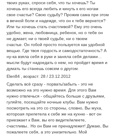
твоих руках, спроси себя, что ты хочешь? Ты
хочешь его всегда любить и кинуть к его ногам
свое счастье? Свою судьбу? Прожив сама при этом
в вечной боли и надежде, что он к тебе вернется?
Или ты хочешь стать счастливой? Ему это очень
удобно, жена, любовница, ребенок, но о тебе он
не думает, ни о твоей судьбе, ни о твоем
счастье. Он тобой просто пользуется как удобной
вещью. Где твоя гордость и самодостаточность? А
ну-ка взяла себя в руки и заняла себя делами...
мысли будут надоедать о нем, но пройдет время и
думать ты станешь совсем о другом.
Elen84 , возраст: 28 / 23.12.2012
Сделать всё сразу - порвать/забыть - это не
возможно на это нужно время. Для этого Вам
нужно отвлечься - общайтесь больше с друзьями,
гуляйте, посещайте ночные клубы. Вам нужно
посмотреть на это со стороны, словно, Вы муха,
котороая прилетела к себе же на кухню - вот он
приезжает к Вам, вы его видите/млеете,
счастливы.. Но он Вам не пренадлежит! Думаю, Вы
пожалеете себя, а это унизительно. Мой