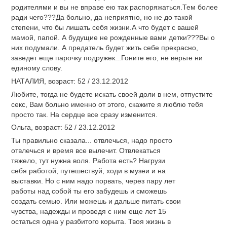
родителями и вы не вправе ею так распоряжаться.Тем более
ради чего???Да больно, да неприятно, но не до такой
степени, что бы лишать себя жизни.А что будет с вашей
мамой, папой. А будущие не рожденные вами детки???Вы о
них подумали. А предатель будет жить себе прекрасно,
заведет еще парочку подружек...Гоните его, не верьте ни
единому слову.
НАТАЛИЯ, возраст: 52 / 23.12.2012
Любите, тогда не будете искать своей доли в нем, отпустите
секс, Вам больно именно от этого, скажите я люблю тебя
просто так. На сердце все сразу изменится.
Ольга, возраст: 52 / 23.12.2012
Ты правильно сказала... отвлечься, надо просто
отвлечься и время все вылечит. Отвлекаться
тяжело, тут нужна воля. Работа есть? Нагрузи
себя работой, путешествуй, ходи в музеи и на
выставки. Но с ним надо порвать, через пару лет
работы над собой ты его забудешь и сможешь
создать семью. Или можешь и дальше питать свои
чувства, надежды и проведя с ним еще лет 15
остаться одна у разбитого корыта. Твоя жизнь в