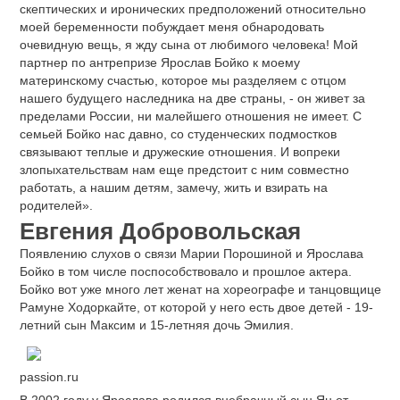
скептических и иронических предположений относительно
моей беременности побуждает меня обнародовать
очевидную вещь, я жду сына от любимого человека! Мой
партнер по антрепризе Ярослав Бойко к моему
материнскому счастью, которое мы разделяем с отцом
нашего будущего наследника на две страны, - он живет за
пределами России, ни малейшего отношения не имеет. С
семьей Бойко нас давно, со студенческих подмостков
связывают теплые и дружеские отношения. И вопреки
злопыхательствам нам еще предстоит с ним совместно
работать, а нашим детям, замечу, жить и взирать на
родителей».
Евгения Добровольская
Появлению слухов о связи Марии Порошиной и Ярослава
Бойко в том числе поспособствовало и прошлое актера.
Бойко вот уже много лет женат на хореографе и танцовщице
Рамуне Ходоркайте, от которой у него есть двое детей - 19-
летний сын Максим и 15-летняя дочь Эмилия.
passion.ru
В 2002 году у Ярослава родился внебрачный сын Ян от