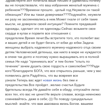
Здравствуйте.Вот почитала ваше письмо и удивилась-почему
вы не почувствовали, что ваш избранник женатый мужчина с
ребенком???Времени прошло...целый год.Неужели он такой
обманщик? Или вы такая доверчивая???Подумайте, неужели
ни разу не засомневались в нем.Может гнали от себя такие
мысли, не доверяли своей интуиции? Помните предавший
однажды, сделает это не единожды.Сейчас возьмите свое
сердце в кулак и порвите все отношения с
предателем.Время лечит.Вы встретите того, кто полюбит вас
и ваших детей и не будет бегать от юбки до юбки.Задача
женщины выбрать надежного мужчину-надежного отца своим
детям.Человеческий детеныш, как никто в мире не нуждается
в опеке так долго и поэтому нужно выращивать его в полной
семье.Не надо "принимать все" и тем более "плыть по
течению" зачем душить свою гордость и самолюбие???Ради
кого?Благодарите БОГА, что все открылось раньше, чем у вас
появились дети.Радуйтесь, что вы вовремя все
узнали.Теперь вас ждет
новая жизнь
без лжи и
предательства.Все пройдет...желаю счастья.Будьте
бдительны всегда.Не давайте себя в обиду, отпускайте легко
всех тех, кто вас не ценит.Не верьте словам, всегда немножко
сомневайтесь..даже в себе;-))) По поводу суицидальных
мыслей- знайте, что вам дарована жизнь Богом, вашими