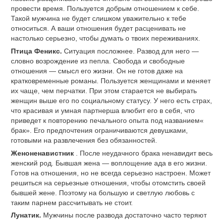
провести время. Пользуется добрым отношением к себе.
Такой мужчина не будет слишком уважительно к тебе
относиться. А ваши отношения будет расценивать не
настолько серьезно, чтобы думать о твоих переживаниях.
Птица Феникс.
Ситуация посложнее. Развод для него —
словно возрождение из пепла. Свобода и свободные
отношения — смысл его жизни. Он не готов даже на
кратковременные романы. Пользуется женщинами и меняет
их чаще, чем перчатки. При этом старается не выбирать
женщин выше его по социальному статусу. У него есть страх,
что красивая и умная партнерша влюбит его в себя, что
приведет к повторению печального опыта под названием«
брак». Его предпочтения ограничиваются девушками,
готовыми на развлечения без обязанностей.
Женоненавистник
. После неудачного брака ненавидит весь
женский род. Бывшая жена — воплощение ада в его жизни.
Готов на отношения, но не всегда серьезно настроен. Может
решиться на серьезные отношения, чтобы отомстить своей
бывшей жене. Поэтому на большую и светлую любовь с
таким парнем рассчитывать не стоит.
Лунатик.
Мужчины после развода достаточно часто теряют