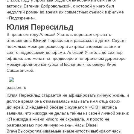
актрисы Евгении Добровольской, с которой у него был
недолгий роман во время их совместных съемок в фильме
«Подозрение».
Юлия Пересильд
В прошлом году Алексей Учитель перестал скрывать
отношения с Юлией Пересильд и рассказал о детях. Спустя
несколько месяцев режиссер и актриса впервые вышли в
свет с подросшими дочерьми. Алексей Учитель до сих пор
официально женат на продюсере и генеральном директоре
международного конкурса «Послание к человеку» Кире
Саксаганской.
passion.ru
Юлия Пересильд старается не афишировать личную жизнь, и
долгое время она отказывалась называть имя отца своих
дочерей. В недавней беседе с журналом «ОК!» актриса
заявила, что никогда не делала тайны из своей личной жизни:
«Я никогда в жизни никого не скрывала, я просто не
разговариваю про личную жизнь».Часы Diesel
BraveВысокооплачиваемые знаменитости выбирают часы