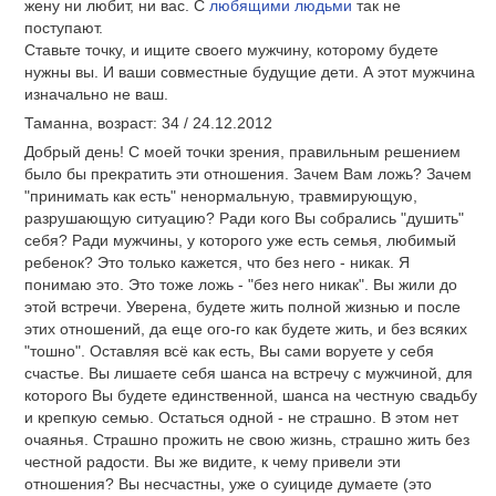
жену ни любит, ни вас. С
любящими людьми
так не
поступают.
Ставьте точку, и ищите своего мужчину, которому будете
нужны вы. И ваши совместные будущие дети. А этот мужчина
изначально не ваш.
Таманна, возраст: 34 / 24.12.2012
Добрый день! С моей точки зрения, правильным решением
было бы прекратить эти отношения. Зачем Вам ложь? Зачем
"принимать как есть" ненормальную, травмирующую,
разрушающую ситуацию? Ради кого Вы собрались "душить"
себя? Ради мужчины, у которого уже есть семья, любимый
ребенок? Это только кажется, что без него - никак. Я
понимаю это. Это тоже ложь - "без него никак". Вы жили до
этой встречи. Уверена, будете жить полной жизнью и после
этих отношений, да еще ого-го как будете жить, и без всяких
"тошно". Оставляя всё как есть, Вы сами воруете у себя
счастье. Вы лишаете себя шанса на встречу с мужчиной, для
которого Вы будете единственной, шанса на честную свадьбу
и крепкую семью. Остаться одной - не страшно. В этом нет
очаянья. Страшно прожить не свою жизнь, страшно жить без
честной радости. Вы же видите, к чему привели эти
отношения? Вы несчастны, уже о суициде думаете (это