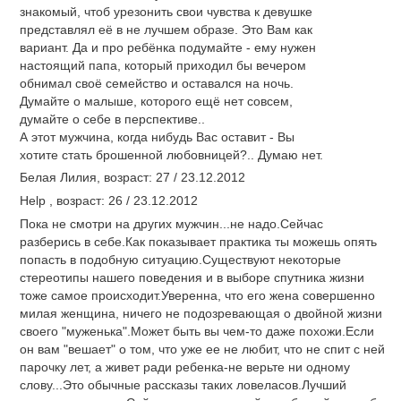
знакомый, чтоб урезонить свои чувства к девушке
представлял её в не лучшем образе. Это Вам как
вариант. Да и про ребёнка подумайте - ему нужен
настоящий папа, который приходил бы вечером
обнимал своё семейство и оставался на ночь.
Думайте о малыше, которого ещё нет совсем,
думайте о себе в перспективе..
А этот мужчина, когда нибудь Вас оставит - Вы
хотите стать брошенной любовницей?.. Думаю нет.
Белая Лилия, возраст: 27 / 23.12.2012
Help , возраст: 26 / 23.12.2012
Пока не смотри на других мужчин...не надо.Сейчас
разберись в себе.Как показывает практика ты можешь опять
попасть в подобную ситуацию.Существуют некоторые
стереотипы нашего поведения и в выборе спутника жизни
тоже самое происходит.Уверенна, что его жена совершенно
милая женщина, ничего не подозревающая о двойной жизни
своего "муженька".Может быть вы чем-то даже похожи.Если
он вам "вешает" о том, что уже ее не любит, что не спит с ней
парочку лет, а живет ради ребенка-не верьте ни одному
слову...Это обычные рассказы таких ловеласов.Лучший