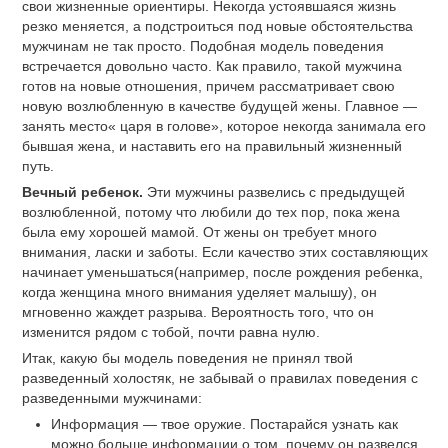
свои жизненные ориентиры. Некогда устоявшаяся жизнь
резко меняется, а подстроиться под новые обстоятельства
мужчинам не так просто. Подобная модель поведения
встречается довольно часто. Как правило, такой мужчина
готов на новые отношения, причем рассматривает свою
новую возлюбленную в качестве будущей жены. Главное —
занять место« царя в голове», которое некогда занимала его
бывшая жена, и наставить его на правильный жизненный
путь.
Вечный ребенок.
Эти мужчины развелись с предыдущей
возлюбленной, потому что любили до тех пор, пока жена
была ему хорошей мамой. От жены он требует много
внимания, ласки и заботы. Если качество этих составляющих
начинает уменьшаться(например, после рождения ребенка,
когда женщина много внимания уделяет малышу), он
мгновенно жаждет разрыва. Вероятность того, что он
изменится рядом с тобой, почти равна нулю.
Итак, какую бы модель поведения не принял твой
разведенный холостяк, не забывай о правилах поведения с
разведенными мужчинами:
Информация — твое оружие. Постарайся узнать как
можно больше информации о том, почему он развелся,