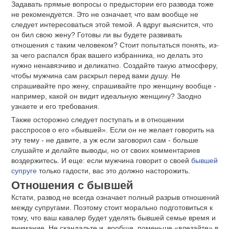
Задавать прямые вопросы о предыстории его развода тоже
не рекомендуется. Это не означает, что вам вообще не
следует интересоваться этой темой. А вдруг выяснится, что
он бил свою жену? Готовы ли вы будете развивать
отношения с таким человеком? Стоит попытаться понять, из-
за чего распался брак вашего избранника, но делать это
нужно ненавязчиво и деликатно. Создайте такую атмосферу,
чтобы мужчина сам раскрыл перед вами душу. Не
спрашивайте про жену, спрашивайте про женщину вообще -
например, какой он видит идеальную женщину? Заодно
узнаете и его требования.
Также осторожно следует поступать и в отношении
расспросов о его «бывшей». Если он не желает говорить на
эту тему - не давите, а уж если заговорил сам - больше
слушайте и делайте выводы, но от своих комментариев
воздержитесь. И еще: если мужчина говорит о своей
бывшей
супруге
только гадости, вас это должно насторожить.
Отношения с бывшей
Кстати, развод не всегда означает полный разрыв отношений
между супругами. Поэтому стоит морально подготовиться к
тому, что ваш кавалер будет уделять бывшей семье время и
внимание. Не скандальте и, вообще, поменьше «влезайте» в