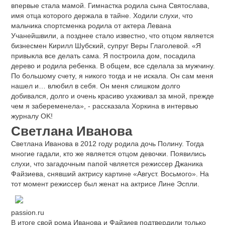
впервые стала мамой. Гимнастка родила сына Святослава,
имя отца которого держала в тайне. Ходили слухи, что
мальчика спортсменка родила от актера Левана
Учанейшвили, а позднее стало известно, что отцом является
бизнесмен Кирилл Шубский, супруг Веры Глаголевой. «Я
привыкла все делать сама. Я построила дом, посадила
дерево и родила ребенка. В общем, все сделала за мужчину.
По большому счету, я никого тогда и не искала. Он сам меня
нашел и… влюбил в себя. Он меня слишком долго
добивался, долго и очень красиво ухаживал за мной, прежде
чем я забеременела», - рассказала Хоркина в интервью
журналу OK!
Светлана Иванова
Светлана Иванова в 2012 году родила дочь Полину. Тогда
многие гадали, кто же является отцом девочки. Появились
слухи, что загадочным папой чвляется режиссер Джаника
Файзиева, снявший актрису картине «Август. Восьмого». На
тот момент режиссер был женат на актрисе Лине Эспли.
passion.ru
В итоге свой рома Иванова и Файзиев подтвердили только