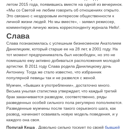
летом 2015 года, появившись вместе на одной из вечеринок.
«Мы со Светой не любим говорить об отношениях открыто.
Это связано с нездоровым интересом общественности к
личной жизни людей. Но мы вместе», - заявил режиссер,
комментируя личную жизнь корреспонденту журнала Hello!.
Слава
Слава познакомилась с успешным бизнесменом Анатолием
Данилицким, который старше ее на 28 лет, в 2001 году. На
тот момент предприниматель был несвободен, но это не
помешало ему активно добиваться расположения молодой
артистки. В 2011 году Слава родила Данилицкому дочь
Антонину. Тогда же стало известно, что избранник
популярной певицы так и не развелся с женой.
Мужчин, «бывших в употреблении», достаточно много.
Весьма унылая статистика утверждает, что каждый третий
брак заканчивается разводом, соответственно, ряды
разведенных особей сильного пола регулярно пополняются.
Разведенные мужчины после такого серьезного шага, как
развод, начинают осваивать новую модель поведения, и у
каждого она своя.
Попугай Кеша
. Довольно сильно тоскует по своей
бывшей