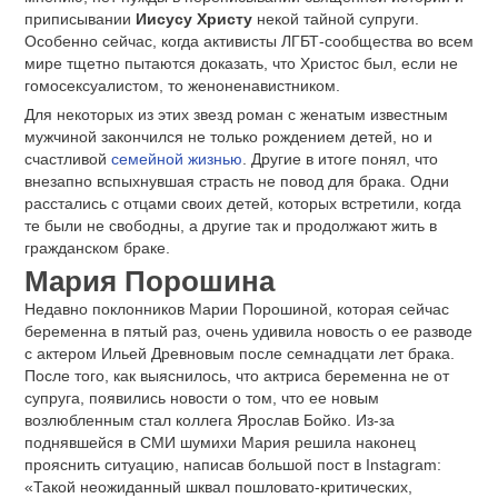
приписывании
Иисусу Христу
некой тайной супруги.
Особенно сейчас, когда активисты ЛГБТ-сообщества во всем
мире тщетно пытаются доказать, что Христос был, если не
гомосексуалистом, то женоненавистником.
Для некоторых из этих звезд роман с женатым известным
мужчиной закончился не только рождением детей, но и
счастливой
семейной жизнью
. Другие в итоге понял, что
внезапно вспыхнувшая страсть не повод для брака. Одни
расстались с отцами своих детей, которых встретили, когда
те были не свободны, а другие так и продолжают жить в
гражданском браке.
Мария Порошина
Недавно поклонников Марии Порошиной, которая сейчас
беременна в пятый раз, очень удивила новость о ее разводе
с актером Ильей Древновым после семнадцати лет брака.
После того, как выяснилось, что актриса беременна не от
супруга, появились новости о том, что ее новым
возлюбленным стал коллега Ярослав Бойко. Из-за
поднявшейся в СМИ шумихи Мария решила наконец
прояснить ситуацию, написав большой пост в Instagram:
«Такой неожиданный шквал пошловато-критических,