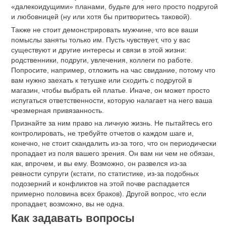
«далекоидущими» планами, будьте для него просто подругой
и любовницей (ну или хотя бы притворитесь таковой).
Также не стоит демонстрировать мужчине, что все ваши
помыслы заняты только им. Пусть чувствует, что у вас
существуют и другие интересы и связи в этой жизни:
родственники, подруги, увлечения, коллеги по работе.
Попросите, например, отложить на час свидание, потому что
вам нужно заехать к тетушке или сходить с подругой в
магазин, чтобы выбрать ей платье. Иначе, он может просто
испугаться ответственности, которую налагает на него ваша
чрезмерная привязанность.
Признайте за ним право на личную жизнь. Не пытайтесь его
контролировать, не требуйте отчетов о каждом шаге и,
конечно, не стоит скандалить из-за того, что он периодически
пропадает из поля вашего зрения. Он вам ни чем не обязан,
как, впрочем, и вы ему. Возможно, он развелся из-за
ревности супруги (кстати, по статистике, из-за подобных
подозерний и конфликтов на этой почве распадается
примерно половина всех браков). Другой вопрос, что если
пропадает, возможно, вы не одна.
Как задавать вопросы