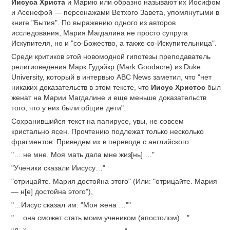
Иисуса Христа
и Марию или образно называют их Иосифом
и Асенефой — персонажами Ветхого Завета, упомянутыми в
книге "Бытия". По выражению одного из авторов
исследования, Мария Магдалина не просто супруга
Искупителя, но и "со-Божество, а также со-Искупительница".
Среди критиков этой новомодной гипотезы преподаватель
религиоведения Марк Гудэйкр (Mark Goodacre) из Duke
University, который в интервью ABC News заметил, что "нет
никаких доказательств в этом тексте, что
Иисус Христос
был
женат на Марии Магдалине и еще меньше доказательств
того, что у них были общие дети".
Сохранившийся текст на папирусе, увы, не совсем
кристально ясен. Прочтению подлежат только несколько
фрагментов. Приведем их в переводе с английского:
"… не мне. Моя мать дала мне жиз[нь] …"
"Ученики сказали Иисусу…"
"отрицайте. Мария достойна этого" (Или: "отрицайте. Мария
— н[е] достойна этого"),
"…Иисус сказал им: "Моя жена …""
"… она сможет стать моим учеником (апостолом)…"