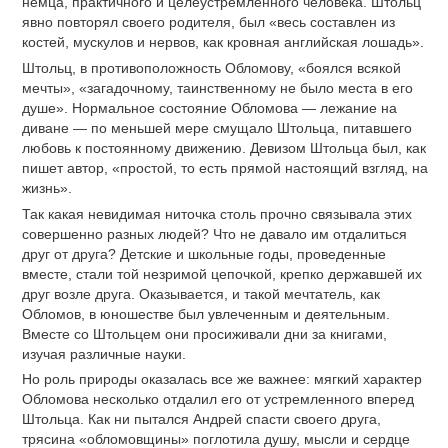
немца, практичного и целеустремленного человека. Штольц
явно повторял своего родителя, был «весь составлен из
костей, мускулов и нервов, как кровная английская лошадь».
Штольц, в противоположность Обломову, «боялся всякой
мечты», «загадочному, таинственному не было места в его
душе». Нормальное состояние Обломова — лежание на
диване — по меньшей мере смущало Штольца, питавшего
любовь к постоянному движению. Девизом Штольца был, как
пишет автор, «простой, то есть прямой настоящий взгляд, на
жизнь».
Так какая невидимая ниточка столь прочно связывала этих
совершенно разных людей? Что не давало им отдалиться
друг от друга? Детские и школьные годы, проведенные
вместе, стали той незримой цепочкой, крепко державшей их
друг возле друга. Оказывается, и такой мечтатель, как
Обломов, в юношестве был увлеченным и деятельным.
Вместе со Штольцем они просиживали дни за книгами,
изучая различные науки.
Но роль природы оказалась все же важнее: мягкий характер
Обломова несколько отдалил его от устремленного вперед
Штольца. Как ни пытался Андрей спасти своего друга,
трясина «обломовщины» поглотила душу, мысли и сердце