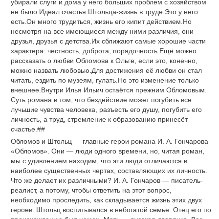
убирали слуги и дома у него больших проблем с хозяйством
не было.Идеал счастья Штольца-жизнь в труде.Это у него
есть.Он много трудиться, жизнь его кипит действием.Но
несмотря на все имеющиеся между ними различия, они
друзья, друзья с детства.Их сближают самые хорошие части
характера: честность, доброта, порядочность.Ещё можно
рассказать о любви Обломова к Ольге, если это, конечно,
можно назвать любовью.Для достижения её любви он стал
читать, ездить по музеям, гулать.Но это изменение только
внешнее.Внутри Илья Ильич остаётся прежним Обломовым.
Суть романа в том, что бездействие может погубить все
лучьшие чувства человека, разъесть его душу, погубить его
личность, а труд, стремление к образованию принесёт
счастье.##
Обломов и Штольц — главные герои романа И. А. Гончарова
«Обломов». Они — люди одного времени, но, читая роман,
мы с удивлением находим, что эти люди отличаются в
наиболее существенных чертах, составляющих их личность.
Что же делает их различными? И. А. Гончаров — писатель-
реалист, а потому, чтобы ответить на этот вопрос,
необходимо проследить, как складывается жизнь этих двух
героев. Штольц воспитывался в небогатой семье. Отец его по