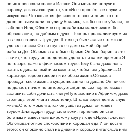
не интересовали знания Илюши.Они мечтали получить
справку, доказывающую то, что«Илья прошёл все науки и
искусства».Что касается физического воспитания, то его
даже не выпускали на улицу.Боялись, как бы он не убился, не
заболел.Итак, Обломов вырос забитым маль+ чиком, без
образования, но добрым в душе. Теперь проанализируем их
взгляды на жизнь.Труд для Штольца был частью его жизни,
удовольствием.Он не гнушался даже самой чёрной
работы.Для Обломова это было бремя.Он был барин, а это
значит, что труду он не должен уделять ни капли времени.Я
не говорю даже о физическом труде. Ему было даже лень
встать с дивана, выйти из комнаты, чтобы там убрались.О
характере героев говорит и их образ жизни.Обломов
проводит свою жизнь в существовании на диване.Он ничего
не делает, ничем не интересуется(он до сих пор не может
заставить себя дочитать книгу«Путешествие в Африке», даже
страницы этой книги пожелтели). Штольц ведёт деятельную
жизнь.С того момента, как он ушёл из дома, он живёт
трудом.Благодаря труду, силе воли, терпению он стал
богатым и известным широкому кругу людей.Идеал счастья
Обломова-полное спокойствие и хорошая еда.И он достиг
этого: он спокойно спал на диване и хорошо питался.За ним