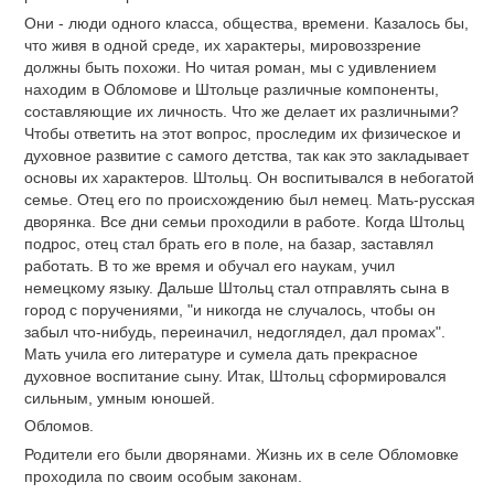
Они - люди одного класса, общества, времени. Казалось бы,
что живя в одной среде, их характеры, мировоззрение
должны быть похожи. Но читая роман, мы с удивлением
находим в Обломове и Штольце различные компоненты,
составляющие их личность. Что же делает их различными?
Чтобы ответить на этот вопрос, проследим их физическое и
духовное развитие с самого детства, так как это закладывает
основы их характеров. Штольц. Он воспитывался в небогатой
семье. Отец его по происхождению был немец. Мать-русская
дворянка. Все дни семьи проходили в работе. Когда Штольц
подрос, отец стал брать его в поле, на базар, заставлял
работать. В то же время и обучал его наукам, учил
немецкому языку. Дальше Штольц стал отправлять сына в
город с поручениями, "и никогда не случалось, чтобы он
забыл что-нибудь, переиначил, недоглядел, дал промах".
Мать учила его литературе и сумела дать прекрасное
духовное воспитание сыну. Итак, Штольц сформировался
сильным, умным юношей.
Обломов.
Родители его были дворянами. Жизнь их в селе Обломовке
проходила по своим особым законам.