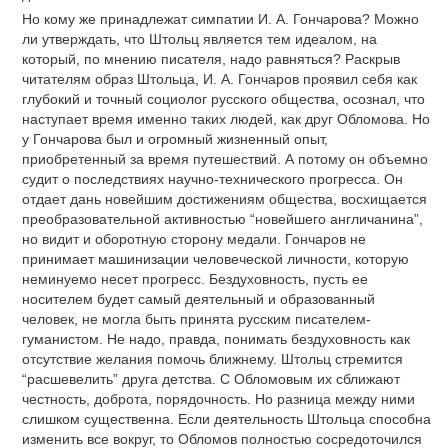
Но кому же принадлежат симпатии И. А. Гончарова? Можно
ли утверждать, что Штольц является тем идеалом, на
который, по мнению писателя, надо равняться? Раскрыв
читателям образ Штольца, И. А. Гончаров проявил себя как
глубокий и точный социолог русского общества, осознал, что
наступает время именно таких людей, как друг Обломова. Но
у Гончарова был и огромный жизненный опыт,
приобретенный за время путешествий. А потому он объемно
судит о последствиях научно-технического прогресса. Он
отдает дань новейшим достижениям общества, восхищается
преобразовательной активностью “новейшего англичанина”,
но видит и оборотную сторону медали. Гончаров не
принимает машинизации человеческой личности, которую
неминуемо несет прогресс. Бездуховность, пусть ее
носителем будет самый деятельный и образованный
человек, не могла быть принята русским писателем-
гуманистом. Не надо, правда, понимать бездуховность как
отсутствие желания помочь ближнему. Штольц стремится
“расшевелить” друга детства. С Обломовым их сближают
честность, доброта, порядочность. Но разница между ними
слишком существенна. Если деятельность Штольца способна
изменить все вокруг, то Обломов полностью сосредоточился