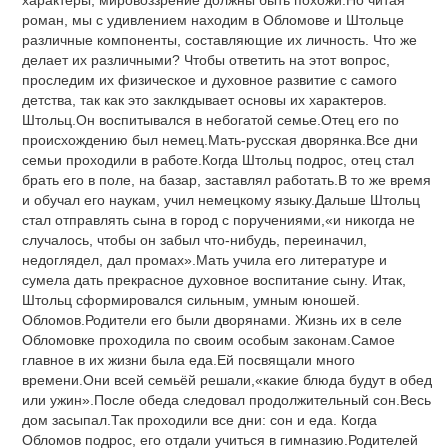
роман, мы с удивлением находим в Обломове и Штольце
различные компоненты, составляющие их личность. Что же
делает их различными? Чтобы ответить на этот вопрос,
проследим их физическое и духовное развитие с самого
детства, так как это заклкдывает основы их характеров.
Штольц.Он воспитывался в небогатой семье.Отец его по
происхождению был немец.Мать-русская дворянка.Все дни
семьи проходили в работе.Когда Штольц подрос, отец стал
брать его в поле, на базар, заставлял работать.В то же время
и обучал его наукам, учил немецкому языку.Дальше Штольц
стал отправлять сына в город с поручениями,«и никогда не
случалось, чтобы он забыл что-нибудь, переиначил,
недоглядел, дал промах».Мать учила его литературе и
сумела дать прекрасное духовное воспитание сыну. Итак,
Штольц сформировался сильным, умным юношей.
Обломов.Родители его были дворянами. Жизнь их в селе
Обломовке проходила по своим особым законам.Самое
главное в их жизни была еда.Ей посвящали много
времени.Они всей семьёй решали,«какие блюда будут в обед
или ужин».После обеда следовал продолжительный сон.Весь
дом засыпал.Так проходили все дни: сон и еда. Когда
Обломов подрос, его отдали учиться в гимназию.Родителей