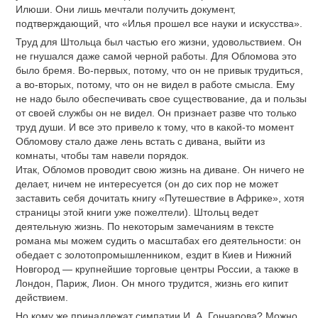
Илюши. Они лишь мечтали получить документ,
подтверждающий, что «Илья прошел все науки и искусства».
Труд для Штольца был частью его жизни, удовольствием. Он
не гнушался даже самой черной работы. Для Обломова это
было бремя. Во-первых, потому, что он не привык трудиться,
а во-вторых, потому, что он не видел в работе смысла. Ему
не надо было обеспечивать свое существование, да и пользы
от своей службы он не видел. Он признает разве что только
труд души. И все это привело к тому, что в какой-то момент
Обломову стало даже лень встать с дивана, выйти из
комнаты, чтобы там навели порядок.
Итак, Обломов проводит свою жизнь на диване. Он ничего не
делает, ничем не интересуется (он до сих пор не может
заставить себя дочитать книгу «Путешествие в Африке», хотя
страницы этой книги уже пожелтели). Штольц ведет
деятельную жизнь. По некоторым замечаниям в тексте
романа мы можем судить о масштабах его деятельности: он
обедает с золотопромышленником, ездит в Киев и Нижний
Новгород — крупнейшие торговые центры России, а также в
Лондон, Париж, Лион. Он много трудится, жизнь его кипит
действием.
Но кому же принадлежат симпатии И. А. Гончарова? Можно