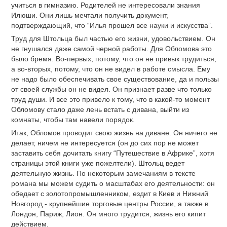
учиться в гимназию. Родителей не интересовали знания
Илюши. Они лишь мечтали получить документ,
подтверждающий, что “Илья прошел все науки и искусства”.
Труд для Штольца был частью его жизни, удовольствием. Он
не гнушался даже самой черной работы. Для Обломова это
было бремя. Во-первых, потому, что он не привык трудиться,
а во-вторых, потому, что он не видел в работе смысла. Ему
не надо было обеспечивать свое существование, да и пользы
от своей службы он не видел. Он признает разве что только
труд души. И все это привело к тому, что в какой-то момент
Обломову стало даже лень встать с дивана, выйти из
комнаты, чтобы там навели порядок.
Итак, Обломов проводит свою жизнь на диване. Он ничего не
делает, ничем не интересуется (он до сих пор не может
заставить себя дочитать книгу “Путешествие в Африке”, хотя
страницы этой книги уже пожелтели). Штольц ведет
деятельную жизнь. По некоторым замечаниям в тексте
романа мы можем судить о масштабах его деятельности: он
обедает с золотопромышленником, ездит в Киев и Нижний
Новгород - крупнейшие торговые центры России, а также в
Лондон, Париж, Лион. Он много трудится, жизнь его кипит
действием.