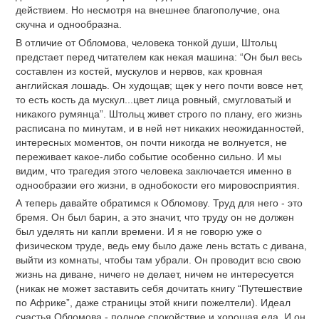
действием. Но несмотря на внешнее благополучие, она
скучна и однообразна.
В отличие от Обломова, человека тонкой души, Штольц
предстает перед читателем как некая машина: “Он был весь
составлен из костей, мускулов и нервов, как кровная
английская лошадь. Он худощав; щек у него почти вовсе нет,
то есть кость да мускул...цвет лица ровный, смугловатый и
никакого румянца”. Штольц живет строго по плану, его жизнь
расписана по минутам, и в ней нет никаких неожиданностей,
интересных моментов, он почти никогда не волнуется, не
переживает какое-либо событие особенно сильно. И мы
видим, что трагедия этого человека заключается именно в
однообразии его жизни, в однобокости его мировосприятия.
А теперь давайте обратимся к Обломову. Труд для него - это
бремя. Он был барин, а это значит, что труду он не должен
был уделять ни капли времени. И я не говорю уже о
физическом труде, ведь ему было даже лень встать с дивана,
выйти из комнаты, чтобы там убрали. Он проводит всю свою
жизнь на диване, ничего не делает, ничем не интересуется
(никак не может заставить себя дочитать книгу “Путешествие
по Африке”, даже страницы этой книги пожелтели). Идеал
счастья Обломова - полное спокойствие и хорошая еда. И он