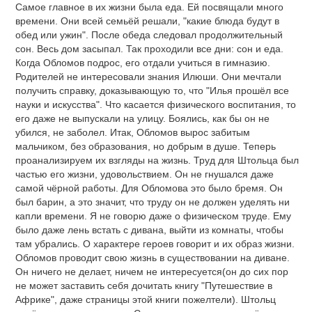
Самое главное в их жизни была еда. Ей посвящали много
времени. Они всей семьёй решали, "какие блюда будут в
обед или ужин". После обеда следовал продолжительный
сон. Весь дом засыпал. Так проходили все дни: сон и еда.
Когда Обломов подрос, его отдали учиться в гимназию.
Родителей не интересовали знания Илюши. Они мечтали
получить справку, доказывающую то, что "Илья прошёл все
науки и искусства". Что касается физического воспитания, то
его даже не выпускали на улицу. Боялись, как бы он не
убился, не заболел. Итак, Обломов вырос забитым
мальчиком, без образования, но добрым в душе. Теперь
проанализируем их взгляды на жизнь. Труд для Штольца был
частью его жизни, удовольствием. Он не гнушался даже
самой чёрной работы. Для Обломова это было бремя. Он
был барин, а это значит, что труду он не должен уделять ни
капли времени. Я не говорю даже о физическом труде. Ему
было даже лень встать с дивана, выйти из комнаты, чтобы
там убрались. О характере героев говорит и их образ жизни.
Обломов проводит свою жизнь в существовании на диване.
Он ничего не делает, ничем не интересуется(он до сих пор
не может заставить себя дочитать книгу "Путешествие в
Африке", даже страницы этой книги пожелтели). Штольц