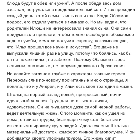
блюда будут в обед или ужин”. А после обеда весь дом
засыпал, погружался в продолжительный сон. И так проходил
каждый день в этой семье: лишь сон и еда. Когда Обломов
подрос, его отдали учиться в гимназию. Но мы видим, что
родителей Илюши не интересовали знания сына. Они сами
придумывали предлоги, чтобы только освободить обожаемое
чадо от учебы, мечтали получить справку, доказывающую,
что “Илья прошел все науки и искусства”. Его даже не
выпускали лишний раз на улицу, потому что боялись, как бы
он не покалечился, не заболел. Поэтому Обломов вырос
ленивым, апатичным, не получил должного образования.
Но давайте заглянем глубже в характеры главных героев.
Переосмыслив по-новому прочитанные мною страницы, я
поняла, что и у Андрея, и у Ильи есть своя трагедия в жизни.
Штольц на первый взгляд новый, прогрессивный, почти
идеальный человек. Труд для него - часть жизни,
удовольствие. Он не гнушается даже самой черной работы,
ведет деятельную жизнь. С того момента, как он ушел из
дома, он живет трудом, благодаря чему стал богатым и
известным широкому кругу людей. Идеал счастья Штольца -
материальный достаток, комфорт, личное благополучие. И он
добивается своего упорным трудом. Его жизнь кипит