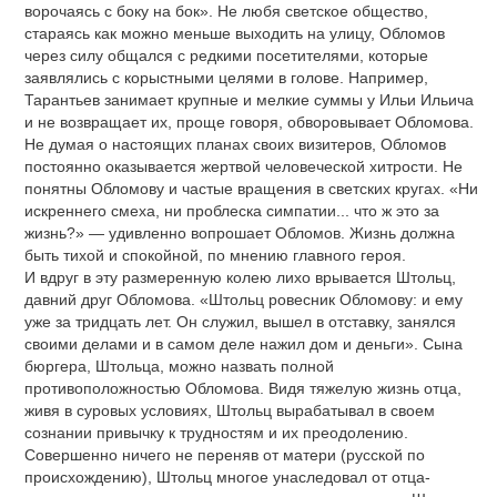
ворочаясь с боку на бок». Не любя светское общество,
стараясь как можно меньше выходить на улицу, Обломов
через силу общался с редкими посетителями, которые
заявлялись с корыстными целями в голове. Например,
Тарантьев занимает крупные и мелкие суммы у Ильи Ильича
и не возвращает их, проще говоря, обворовывает Обломова.
Не думая о настоящих планах своих визитеров, Обломов
постоянно оказывается жертвой человеческой хитрости. Не
понятны Обломову и частые вращения в светских кругах. «Ни
искреннего смеха, ни проблеска симпатии... что ж это за
жизнь?» — удивленно вопрошает Обломов. Жизнь должна
быть тихой и спокойной, по мнению главного героя.
И вдруг в эту размеренную колею лихо врывается Штольц,
давний друг Обломова. «Штольц ровесник Обломову: и ему
уже за тридцать лет. Он служил, вышел в отставку, занялся
своими делами и в самом деле нажил дом и деньги». Сына
бюргера, Штольца, можно назвать полной
противоположностью Обломова. Видя тяжелую жизнь отца,
живя в суровых условиях, Штольц вырабатывал в своем
сознании привычку к трудностям и их преодолению.
Совершенно ничего не переняв от матери (русской по
происхождению), Штольц многое унаследовал от отца-