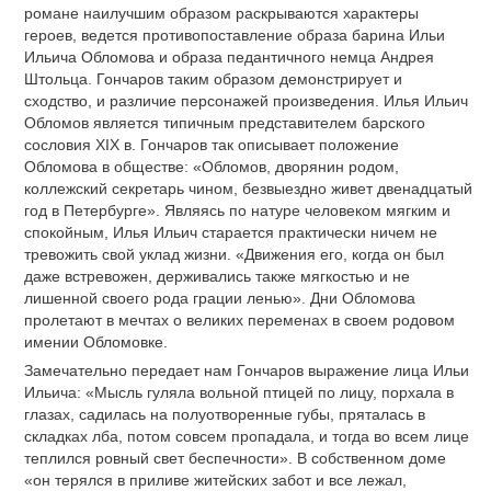
романе наилучшим образом раскрываются характеры
героев, ведется противопоставление образа барина Ильи
Ильича Обломова и образа педантичного немца Андрея
Штольца. Гончаров таким образом демонстрирует и
сходство, и различие персонажей произведения. Илья Ильич
Обломов является типичным представителем барского
сословия XIX в. Гончаров так описывает положение
Обломова в обществе: «Обломов, дворянин родом,
коллежский секретарь чином, безвыездно живет двенадцатый
год в Петербурге». Являясь по натуре человеком мягким и
спокойным, Илья Ильич старается практически ничем не
тревожить свой уклад жизни. «Движения его, когда он был
даже встревожен, держивались также мягкостью и не
лишенной своего рода грации ленью». Дни Обломова
пролетают в мечтах о великих переменах в своем родовом
имении Обломовке.
Замечательно передает нам Гончаров выражение лица Ильи
Ильича: «Мысль гуляла вольной птицей по лицу, порхала в
глазах, садилась на полуотворенные губы, пряталась в
складках лба, потом совсем пропадала, и тогда во всем лице
теплился ровный свет беспечности». В собственном доме
«он терялся в приливе житейских забот и все лежал,