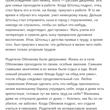
происхождению был немец. Мать — русская дворянка. Все
дни семьи проходили в работе. Когда Штольц подрос, отец
стал брать его в поле, на базар, приучал к работе. В то же
время и обучал его наукам, учил немецкому языку. Дальше
Штольц стал отправлять сына в город с поручениями, «и
никогда не случалось, чтобы он забыл что-нибудь,
переиначил, недоглядел, дал промах». Мать учила его
литературе и сумела дать сыну прекрасное духовное
воспитание. Итак, Штольц с детства привык к труду, а кроме
того, был приучен к мысли, что добиться в жизни чего-либо
можно только упорным трудом.
Родители Обломова были дворянами. Жизнь их в селе
Обломовке проходила по своим, особым законам. Самыми
главными занятиями в их жизни были отдых и еда. Всей
семьей решали, «какие блюда будут на обед или ужин»,
после обеда следовал продолжительный сон. Любое
стремление Илюши сделать хоть что-нибудь пресекалось:
зачем маленькому барину утруждать себя, когда в доме есть
крепостные, готовые тут же взять труд на себя? Мальчика
даже не отпускали далеко от дома — боялись, как бы он не
убился, не заболел. Когда Обломов подрос, его отдали
учиться в гимназию. Родителей не интересовали знания