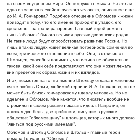
на своем внутреннем мире. Он погружен в мысли. Не это ли
одно из основных свойств русского человека, описанное еще
до И. А. Гончарова? Подобное отношение Обломова к жизни
приводит к тому, что его имение приходит в упадок, его
крестьяне - на грани разорения. Главный герой романа -
лишь “обломок” былого величия русских дворянских родов.
Не такие люди будут способствовать развитию России. Но
лишь в таких людях живет великая потребность сомнения во
всем, критического отношения к себе. Они, в отличие от
Штольцев, способны понимать, что истина не обязательно
такова, какой они себе представляют, что она может лежать
вне пределов их образа жизни и их взглядов.
Итак, несмотря на то что именно Штольцу отдана в конечном
счете любовь Ольги, любимой героини И. А. Гончарова, он не
может быть близок гончаровскому идеалу человека. Но не
идеален и Обломов. Мне кажется, что писатель вообще не
стремился в своем романе показать идеал. Напротив, он
показал две беды, две крайности, живущие в русском
обществе: “обломовщину” и штольцев, которых много должно
“явиться под русскими именами”.
Обломов и Штольц Обломов и Штольц - главные герои
романа Гончарова "Обломов".