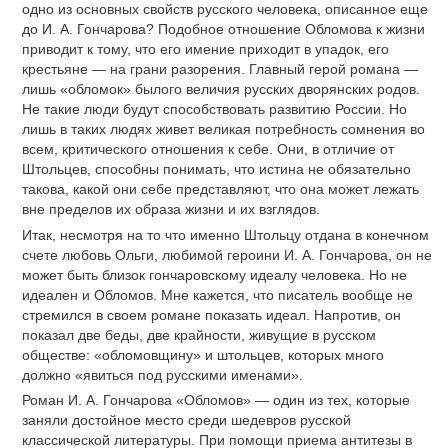
одно из основных свойств русского человека, описанное еще
до И. А. Гончарова? Подобное отношение Обломова к жизни
приводит к тому, что его имение приходит в упадок, его
крестьяне — на грани разорения. Главный герой романа —
лишь «обломок» былого величия русских дворянских родов.
Не такие люди будут способствовать развитию России. Но
лишь в таких людях живет великая потребность сомнения во
всем, критического отношения к себе. Они, в отличие от
Штольцев, способны понимать, что истина не обязательно
такова, какой они себе представляют, что она может лежать
вне пределов их образа жизни и их взглядов.
Итак, несмотря на то что именно Штольцу отдана в конечном
счете любовь Ольги, любимой героини И. А. Гончарова, он не
может быть близок гончаровскому идеалу человека. Но не
идеален и Обломов. Мне кажется, что писатель вообще не
стремился в своем романе показать идеал. Напротив, он
показал две беды, две крайности, живущие в русском
обществе: «обломовщину» и штольцев, которых много
должно «явиться под русскими именами».
Роман И. А. Гончарова «Обломов» — один из тех, которые
заняли достойное место среди шедевров русской
классической литературы. При помощи приема антитезы в