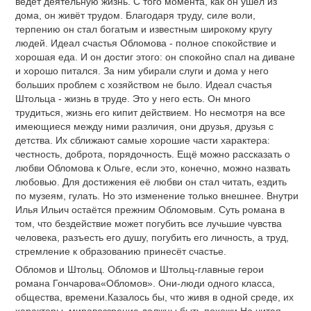
ведёт деятельную жизнь. С того момента, как он ушёл из
дома, он живёт трудом. Благодаря труду, силе воли,
терпению он стал богатым и известным широкому кругу
людей. Идеал счастья Обломова - полное спокойствие и
хорошая еда. И он достиг этого: он спокойно спал на диване
и хорошо питался. За ним убирали слуги и дома у него
больших проблем с хозяйством не было. Идеал счастья
Штольца - жизнь в труде. Это у него есть. Он много
трудиться, жизнь его кипит действием. Но несмотря на все
имеющиеся между ними различия, они друзья, друзья с
детства. Их сближают самые хорошие части характера:
честность, доброта, порядочность. Ещё можно рассказать о
любви Обломова к Ольге, если это, конечно, можно назвать
любовью. Для достижения её любви он стал читать, ездить
по музеям, гулать. Но это изменение только внешнее. Внутри
Илья Ильич остаётся прежним Обломовым. Суть романа в
том, что бездействие может погубить все лучьшие чувства
человека, разъесть его душу, погубить его личность, а труд,
стремление к образованию принесёт счастье.
Обломов и Штольц. Обломов и Штольц-главные герои
романа Гончарова«Обломов». Они-люди одного класса,
общества, времени.Казалось бы, что живя в одной среде, их
характеры, мировоззрение должны быть похожи.Но читая