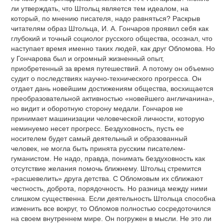
ли утверждать, что Штольц является тем идеалом, на
который, по мнению писателя, надо равняться? Раскрыв
читателям образ Штольца, И. А. Гончаров проявил себя как
глубокий и точный социолог русского общества, осознал, что
наступает время именно таких людей, как друг Обломова. Но
у Гончарова был и огромный жизненный опыт,
приобретенный за время путешествий. А потому он объемно
судит о последствиях научно-технического прогресса. Он
отдает дань новейшим достижениям общества, восхищается
преобразовательной активностью «новейшего англичанина»,
но видит и оборотную сторону медали. Гончаров не
принимает машинизации человеческой личности, которую
неминуемо несет прогресс. Бездуховность, пусть ее
носителем будет самый деятельный и образованный
человек, не могла быть принята русским писателем-
гуманистом. Не надо, правда, понимать бездуховность как
отсутствие желания помочь ближнему. Штольц стремится
«расшевелить» друга детства. С Обломовым их сближают
честность, доброта, порядочность. Но разница между ними
слишком существенна. Если деятельность Штольца способна
изменить все вокруг, то Обломов полностью сосредоточился
на своем внутреннем мире. Он погружен в мысли. Не это ли