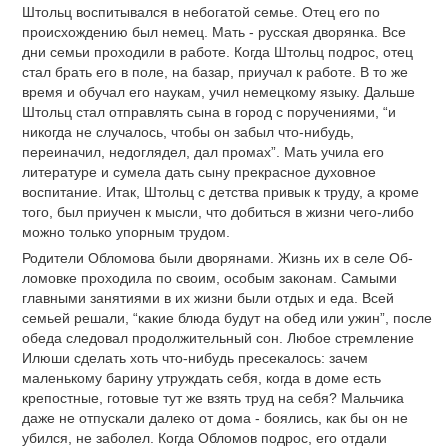
Штольц воспитывался в небогатой семье. Отец его по
происхождению был немец. Мать - русская дворянка. Все
дни семьи проходили в работе. Когда Штольц подрос, отец
стал брать его в поле, на базар, приучал к работе. В то же
время и обучал его наукам, учил немецкому языку. Дальше
Штольц стал отправлять сына в город с поручениями, “и
никогда не случалось, чтобы он забыл что-нибудь,
переиначил, недоглядел, дал промах”. Мать учила его
литературе и сумела дать сыну прекрасное духовное
воспитание. Итак, Штольц с детства привык к труду, а кроме
того, был приучен к мысли, что добиться в жизни чего-либо
можно только упорным трудом.
Родители Обломова были дворянами. Жизнь их в селе Об-
ломовке проходила по своим, особым законам. Самыми
главными занятиями в их жизни были отдых и еда. Всей
семьей решали, “какие блюда будут на обед или ужин”, после
обеда следовал продолжительный сон. Любое стремление
Илюши сделать хоть что-нибудь пресекалось: зачем
маленькому барину утруждать себя, когда в доме есть
крепостные, готовые тут же взять труд на себя? Мальчика
даже не отпускали далеко от дома - боялись, как бы он не
убился, не заболел. Когда Обломов подрос, его отдали