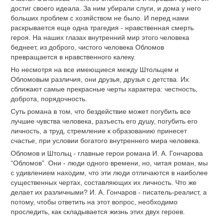
достиг своего идеала. За ним убирали слуги, и дома у него
больших проблем с хозяйством не было. И перед нами
раскрывается еще одна трагедия - нравственная смерть
героя. На наших глазах внутренний мир этого человека
беднеет, из доброго, чистого человека Обломов
превращается в нравственного калеку.
Но несмотря на все имеющиеся между Штольцем и
Обломовым различия, они друзья, друзья с детства. Их
сближают самые прекрасные черты характера: честность,
доброта, порядочность.
Суть романа в том, что бездействие может погубить все
лучшие чувства человека, разъесть его душу, погубить его
личность, а труд, стремление к образованию принесет
счастье, при условии богатого внутреннего мира человека.
Обломов и Штольц - главные герои романа И. А. Гончарова
“Обломов”. Они - люди одного времени, но, читая роман, мы
с удивлением находим, что эти люди отличаются в наиболее
существенных чертах, составляющих их личность. Что же
делает их различными? И. А. Гончаров - писатель-реалист, а
потому, чтобы ответить на этот вопрос, необходимо
проследить, как складывается жизнь этих двух героев.