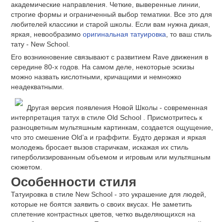
академические направления. Четкие, выверенные линии,
строгие формы и ограниченный выбор тематики. Все это для
любителей классики и старой школы. Если вам нужна дикая,
яркая, невообразимо
оригинальная татуировка
, то ваш стиль
тату - New School.
Его возникновение связывают с развитием Rave движения в
середине 80-х годов. На самом деле, некоторые эскизы
можно назвать кислотными, кричащими и немножко
неадекватными.
Другая версия появления Новой Школы - современная
интерпретация татух в стиле Old School . Присмотритесь к
разноцветным мультяшным картинкам, создается ощущение,
что это смешение Old’а и граффити. Будто дерзкая и яркая
молодежь бросает вызов старичкам, искажая их стиль
гиперболизированным объемом и игровым или мультяшным
сюжетом.
Особенности стиля
Татуировка в стиле New School - это украшение для людей,
которые не боятся заявить о своих вкусах. Не заметить
сплетение контрастных цветов, четко выделяющихся на