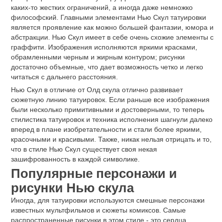
каких-то жестких ограничений, а иногда даже немножко
философский. Главными элементами Нью Скул татуировки
является проявление как можно большей фантазии, юмора и
абстракции. Нью Скул имеет в себе очень схожие элементы с
граффити. Изображения исполняются яркими красками,
обрамленными черным и жирным контуром; рисунки
достаточно объемные, что дает возможность четко и легко
читаться с дальнего расстояния.
Нью Скул в отличие от Олд скула отлично развивает
сюжетную линию татуировок. Если раньше все изображения
были несколько примитивными и достоверными, то теперь
стилистика татуировок и техника исполнения шагнули далеко
вперед в плане изобретательности и стали более яркими,
красочными и красивыми. Также, никак нельзя отрицать и то,
что в стиле Нью Скул существует своя некая
зашифрованность в каждой символике.
Популярные персонажи и
рисунки Нью скула
Иногда, для татуировки используются смешные персонажи
известных мультфильмов и сюжеты комиксов. Самые
распространенные рисунки в этом стиле - это сердца,