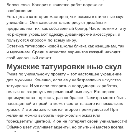
Белоснежка. Колорит и качество работ поражают
воображение.
Есть целая категория мастеров, чьи эскизы в стиле нью скул
уникалбны! Они самостоятельно рисуют дизайны и
представляют их, как собственный бренд. Часто помимо тату
их рисунки украшают одежду, дизайнерские аксессуары, и
пользуются спросом по всему миру.
Эстетика татуировок новой школы близка как женщинам, так
и мужчинам. Среди множества вариантов каждый находит
свой идеальный сюжет.
Мужские татуировки нью скул
Рукав по уникальному проекту – вот настоящее украшение
для мужчины. Конечно, если ему небезразлично искусство
татуировки. И уж если говорить о неординарных работах,
нельзя не затронуть современный нью скул. Его первое
преимущество - яркость, разнообразие. Палитра может быть
насыщенной и яркой, а может состоять всего из нескольких
красок. И в этом заключается второе преимущество! При
желании можно выбрать черно-белый эскиз или
“обесцветить” цветной. И он не потеряет своей уникальности!
Обычно цвет усиливает акценты, но опытный мастер всегда