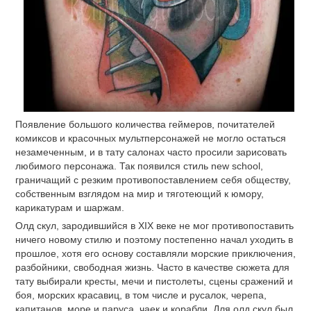
Появление большого количества геймеров, почитателей
комиксов и красочных мультперсонажей не могло остаться
незамеченным, и в тату салонах часто просили зарисовать
любимого персонажа. Так появился стиль new school,
граничащий с резким противопоставлением себя обществу,
собственным взглядом на мир и тяготеющий к юмору,
карикатурам и шаржам.
Олд скул, зародившийся в XIX веке не мог противопоставить
ничего новому стилю и поэтому постепенно начал уходить в
прошлое, хотя его основу составляли морские приключения,
разбойники, свободная жизнь. Часто в качестве сюжета для
тату выбирали кресты, мечи и пистолеты, сцены сражений и
боя, морских красавиц, в том числе и русалок, черепа,
капитанов, море и паруса, чаек и корабли. Для олд скул был