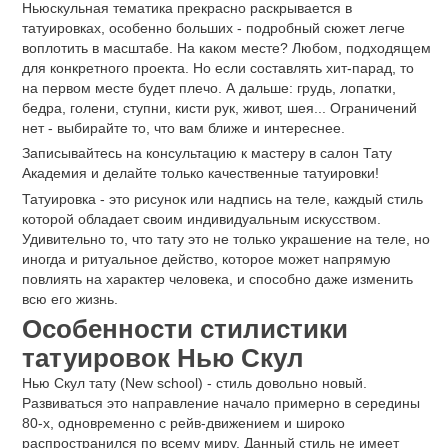
Ньюскульная тематика прекрасно раскрывается в
татуировках, особенно больших - подробный сюжет легче
воплотить в масштабе. На каком месте? Любом, подходящем
для конкретного проекта. Но если составлять хит-парад, то
на первом месте будет плечо. А дальше: грудь, лопатки,
бедра, голени, ступни, кисти рук, живот, шея... Ограничений
нет - выбирайте то, что вам ближе и интереснее.
Записывайтесь на консультацию к мастеру в салон Тату
Академия и делайте только качественные татуировки!
Татуировка - это рисунок или надпись на теле, каждый стиль
которой обладает своим индивидуальным искусством.
Удивительно то, что тату это не только украшение на теле, но
иногда и ритуальное действо, которое может напрямую
повлиять на характер человека, и способно даже изменить
всю его жизнь.
Особенности стилистики
татуировок Нью Скул
Нью Скул тату (New school) - стиль довольно новый.
Развиваться это направление начало примерно в середины
80-х, одновременно с рейв-движением и широко
распространился по всему миру. Данный стиль не имеет