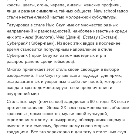
кресты, цветы, огонь, черепа, ангелы, женские профили,
лица и разная символика тайных обществ. New school tattoo
стали неотъемлемой частью молодежной субкультуры.
Татуировки в стиле Нью Скул имеют множество разных
направлений и разновидностей, наиболее известные среди
них это -
Acid
(Кислота),
Wild
(Дикий),
Ecstasy
(Экстази),
Cyberpank
(Кибер-панк). Из всех этих видов в последнее
время становится популярным направление в стиле
Cyberpank (герои берутся из компьютерных игр и
распространено среди геймеров).
Многих привлекает этот стиль своей свободой в выборе
изображений. Нью Скул лучше всего подходит для ярких,
экстравагантных и уверенных в себе личностей, которые
всегда открыто демонстрируют свои предпочтения и
внутренний мир.
Стиль нью скул (new school) зародился в 80-е годы XX века и
противопоставлен . Эпоха XX века ознаменовалась обилием
красочных, ярких сюжетов, мультяшной культурой,
стремлением к чему-то вычурному, обескураживающему и
вместе с тем смелому, бросающему вызов старым
традициям. Все это характерно и для тату в стиле нью скул.