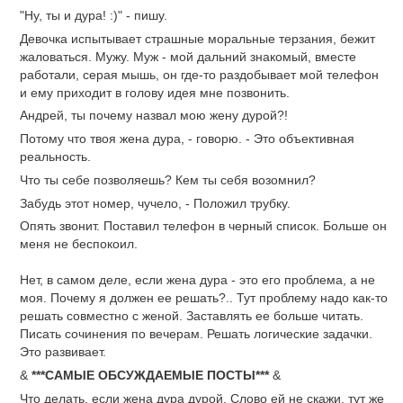
"Ну, ты и дура! :)" - пишу.
Девочка испытывает страшные моральные терзания, бежит
жаловаться. Мужу. Муж - мой дальний знакомый, вместе
работали, серая мышь, он где-то раздобывает мой телефон
и ему приходит в голову идея мне позвонить.
Андрей, ты почему назвал мою жену дурой?!
Потому что твоя жена дура, - говорю. - Это объективная
реальность.
Что ты себе позволяешь? Кем ты себя возомнил?
Забудь этот номер, чучело, - Положил трубку.
Опять звонит. Поставил телефон в черный список. Больше он
меня не беспокоил.
Нет, в самом деле, если жена дура - это его проблема, а не
моя. Почему я должен ее решать?.. Тут проблему надо как-то
решать совместно с женой. Заставлять ее больше читать.
Писать сочинения по вечерам. Решать логические задачки.
Это развивает.
&
***САМЫЕ ОБСУЖДАЕМЫЕ ПОСТЫ***
&
Что делать, если жена дура дурой. Слово ей не скажи, тут же