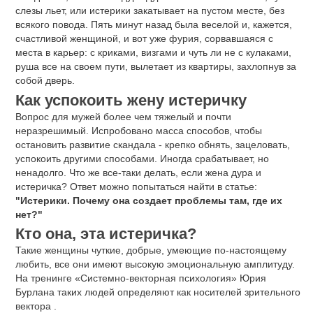
слезы льет, или истерики закатывает на пустом месте, без
всякого повода. Пять минут назад была веселой и, кажется,
счастливой женщиной, и вот уже фурия, сорвавшаяся с
места в карьер: с криками, визгами и чуть ли не с кулаками,
руша все на своем пути, вылетает из квартиры, захлопнув за
собой дверь.
Как успокоить жену истеричку
Вопрос для мужей более чем тяжелый и почти
неразрешимый. Испробовано масса способов, чтобы
остановить развитие скандала - крепко обнять, зацеловать,
успокоить другими способами. Иногда срабатывает, но
ненадолго. Что же все-таки делать, если жена дура и
истеричка? Ответ можно попытаться найти в статье:
"Истерики. Почему она создает проблемы там, где их
нет?"
Кто она, эта истеричка?
Такие женщины чуткие, добрые, умеющие по-настоящему
любить, все они имеют высокую эмоциональную амплитуду.
На тренинге «Системно-векторная психология» Юрия
Бурлана таких людей определяют как носителей зрительного
вектора .