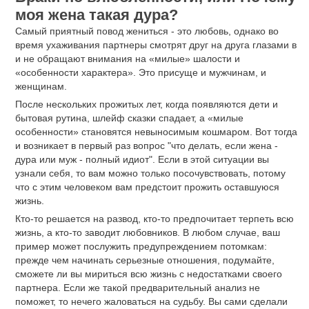
моя жена такая дура?
Самый приятный повод жениться - это любовь, однако во
время ухаживания партнеры смотрят друг на друга глазами в
и не обращают внимания на «милые» шалости и
«особенности характера». Это присуще и мужчинам, и
женщинам.
После нескольких прожитых лет, когда появляются дети и
бытовая рутина, шлейф сказки спадает, а «милые
особенности» становятся невыносимым кошмаром. Вот тогда
и возникает в первый раз вопрос "что делать, если жена -
дура или муж - полный идиот". Если в этой ситуации вы
узнали себя, то вам можно только посочувствовать, потому
что с этим человеком вам предстоит прожить оставшуюся
жизнь.
Кто-то решается на развод, кто-то предпочитает терпеть всю
жизнь, а кто-то заводит любовников. В любом случае, ваш
пример может послужить предупреждением потомкам:
прежде чем начинать серьезные отношения, подумайте,
сможете ли вы мириться всю жизнь с недостатками своего
партнера. Если же такой предварительный анализ не
поможет, то нечего жаловаться на судьбу. Вы сами сделали