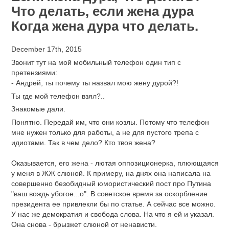
Что делать, если жена дура
Когда жена дура что делать.
December 17th, 2015
Звонит тут на мой мобильный телефон один тип с
претензиями:
- Андрей, ты почему ты назвал мою жену дурой?!
Ты где мой телефон взял?..
Знакомые дали.
Понятно. Передай им, что они козлы. Потому что телефон
мне нужен только для работы, а не для пустого трепа с
идиотами. Так в чем дело? Кто твоя жена?
Оказывается, его жена - лютая оппозиционерка, плюющаяся
у меня в ЖЖ слюной. К примеру, на днях она написала на
совершенно безобидный юмористический пост про Путина
"ваш вождь убогое...о". В советское время за оскорбление
президента ее привлекли бы по статье. А сейчас все можно.
У нас же демократия и свобода слова. На что я ей и указал.
Она снова - брызжет слюной от ненависти.