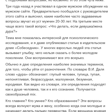
Три года назад я участвовал в одном мужском обсуждении на
мужском сайте. Предварительно пообщался с руководителем
этого сайта и выяснил, какие наиболее часто задаваемые
вопросы звучат из уст мужчин 20-30 лет. На третьем месте
чаще всего такой вопрос: «Что делать, если девушка/жена
дура?»
Тема мне показалась интересной для психологического
исследования, и я даже опубликовал статью в издательском
доме «Собеседник». У многих взрослых людей эта статья
вызывает улыбку, чего нельзя сказать о более молодом
поколении. Они воспринимают все это всерьез.
Обычно я даю определения наиболее значимых терминов,
для того, чтобы уйти от разночтения. По словарю В.И. Даля
слово «дура» обозначает: глупый человек, тупица, тупая,
непонятливая, безрассудная, малоумная, безумная,
юродивая. Как видно из словаря, эти определения подходят
как к душе человека, так и к его сознанию. Получается
своеобразный mix.
Кто главнее? Кто умнее? Кто образованнее? Эти вопросы
всегда волнуют мужа и жену, особенно когда они молодые и
начинают делить пальму первенства. Если женщина мудрая