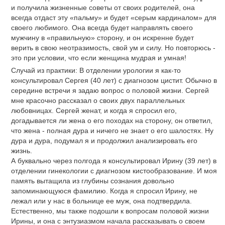
и получила жизненные советы от своих родителей, она
всегда отдаст эту «пальму» и будет «серым кардиналом» для
своего любимого. Она всегда будет направлять своего
мужчину в «правильную» сторону, и он искренне будет
верить в свою неотразимость, свой ум и силу. Но повторюсь -
это при условии, что если женщина мудрая и умная!
Случай из практики: В отделении урологии я как-то
консультировал Сергея (40 лет) с диагнозом цистит. Обычно в
середине встречи я задаю вопрос о половой жизни. Сергей
мне красочно рассказал о своих двух параллельных
любовницах. Сергей женат, и когда я спросил его,
догадывается ли жена о его походах на сторону, он ответил,
что жена - полная дура и ничего не знает о его шалостях. Ну
дура и дура, подумал я и продолжил анализировать его
жизнь.
А буквально через полгода я консультировал Ирину (39 лет) в
отделении гинекологии с диагнозом кистообразование. И моя
память вытащила из глубины сознания довольно
запоминающуюся фамилию. Когда я спросил Ирину, не
лежал или у нас в больнице ее муж, она подтвердила.
Естественно, мы также подошли к вопросам половой жизни
Ирины, и она с энтузиазмом начала рассказывать о своем