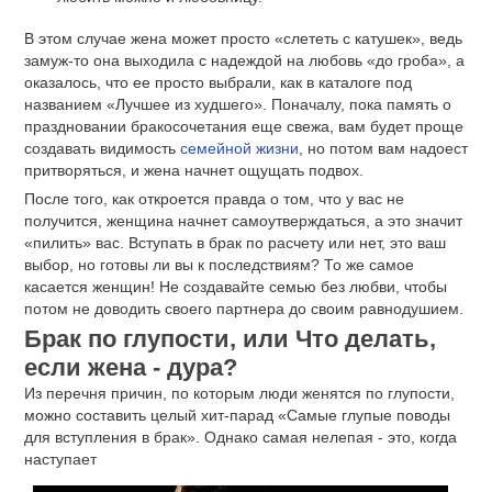
В этом случае жена может просто «слететь с катушек», ведь
замуж-то она выходила с надеждой на любовь «до гроба», а
оказалось, что ее просто выбрали, как в каталоге под
названием «Лучшее из худшего». Поначалу, пока память о
праздновании бракосочетания еще свежа, вам будет проще
создавать видимость
семейной жизни
, но потом вам надоест
притворяться, и жена начнет ощущать подвох.
После того, как откроется правда о том, что у вас не
получится, женщина начнет самоутверждаться, а это значит
«пилить» вас. Вступать в брак по расчету или нет, это ваш
выбор, но готовы ли вы к последствиям? То же самое
касается женщин! Не создавайте семью без любви, чтобы
потом не доводить своего партнера до своим равнодушием.
Брак по глупости, или Что делать,
если жена - дура?
Из перечня причин, по которым люди женятся по глупости,
можно составить целый хит-парад «Самые глупые поводы
для вступления в брак». Однако самая нелепая - это, когда
наступает