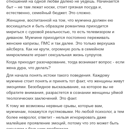
отношений на одной любви далеко не уедешь. Начинается
быт – не там лежат носки, стоит грязная посуда и,
естественно, семейный бюджет. Это сложно.
Женщине, воспитанной на том, что мужчина должен ею
восхищаться и быть образцом романтика приходится
мириться с суровой реальностью, то есть телевизором и
диваном. Мужчине приходится постоянно переживать
женские капризы, ПМС и так далее. Это только верхушка
айсберга. Как ни крути, огромную роль в семейном
микроклимате играет сексуальная жизнь супругов.
Когда приходит разочарование, тогда возникает вопрос - если
жена дура, что делать?
Для начала понять истоки такого поведения. Каждому
мужчине стоит понять и принять тот факт, что женщины живут
эмоциями. Безобидное высказывание, на которое вы не
обратите внимания, разрастется в сознании женщины уймой
теологических заключений. Это факт.
К тому же возможны нервные срывы, которые вам,
мужчинам, покажутся пустяковыми. Но любой психолог, а тем
более невролог, ответит - нельзя игнорировать даже
малейшее проявление эмоций, потому что это может быть
сигналом к большим проблемам.