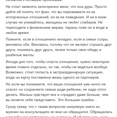
Не стоит заявлять категорично жене, что она дура. Просто
дайте ей понять тот факт, что вы переживаете из-за
испорченных отношений, из-за ее поведения. И ни в коем
случае не унижайтесь, женщины не любят слабаков. Не
переходите к физическим мерам, тираны тоже не в моде в
любое время.
Помните, если в отношениях неладно, если в семье ссоры,
виноваты оба. Виноваты, потому что не желают слушать друг
друга, понимать друг друга, лелея только свои обиды и
разбитые мечты.
Иногда для того, чтобы спасти отношения, нужно некоторое
время пожить отдельно, но так, чтобы не видеться вообще.
Возможно, стоит попасть в экстраординарную ситуацию,
когда на карту поставлена жизнь одного из партнеров.
Но если вы понимаете, что ваши отношения уже ничто не
спасет, но сохраняете семью ради ребенка, не надо этого
делать. Малыш чувствует все и страдает даже больше, чем
вы можете себе представить. Это большая ошибка…
Сразу скажу, что с таким вопросом напрямую никто из
мужчин на консультациях ко мне не обращался. Обращались
с подобными вопросами, но косвенно. И об этом чуть ниже.