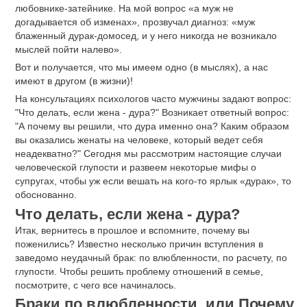
любовнике-затейнике. На мой вопрос «а муж не
догадывается об изменах», прозвучал диагноз: «муж
блаженный дурак-домосед, и у него никогда не возникало
мыслей пойти налево».
Вот и получается, что мы имеем одно (в мыслях), а нас
имеют в другом (в жизни)!
На консультациях психологов часто мужчины задают вопрос:
"Что делать, если жена - дура?" Возникает ответный вопрос:
"А почему вы решили, что дура именно она? Каким образом
вы оказались женаты на человеке, который ведет себя
неадекватно?" Сегодня мы рассмотрим настоящие случаи
человеческой глупости и развеем некоторые мифы о
супругах, чтобы уж если вешать на кого-то ярлык «дурак», то
обоснованно.
Что делать, если жена - дура?
Итак, вернитесь в прошлое и вспомните, почему вы
поженились? Известно несколько причин вступления в
заведомо неудачный брак: по влюбленности, по расчету, по
глупости. Чтобы решить проблему отношений в семье,
посмотрите, с чего все начиналось.
Браки по влюбленности, или Почему