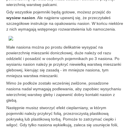
wierzchnią warstwę palcami.
Gdy wszystkie pojemniki będą gotowe, możesz przejść do
wysiew nasion
. Ale najpierw upewnij się, że przeczytałeś
szczegółowe instrukcje na opakowaniu nasion. W końcu niektóre
z nich wymagają wstępnego rozwarstwienia lub namoczenia.
Małe nasiona można po prostu delikatnie wysypać na
powierzchnię mieszanki doniczkowej, duże należy od razu
oddzielić i posadzić w osobnych pojemnikach po 3 nasiona. Po
wysianiu nasion należy je przykryć niewielką warstwą mieszanki
glebowej, kierując się zasadą - im mniejsze nasiona, tym
mniejsza warstwa mieszanki.
Mimo że podłoże zostało wcześniej zwilżone, posadzone
nasiona nadal wymagają podlewania, aby zapobiec wysychaniu
wierzchniej warstwy gleby i zapewnić dobry kontakt nasion z
glebą.
Następnie musisz stworzyć efekt cieplarniany, w którym
pojemniki należy przykryć folią, przezroczystą plastikową
pokrywką lub plastikową torbą. Pomoże to zatrzymać ciepło i
wilgoć. Gdy tylko nasiona wykiełkują, zaleca się usunięcie folii,