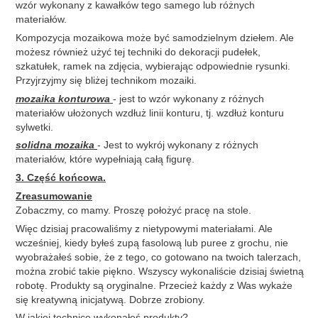
wzór wykonany z kawałków tego samego lub różnych
materiałów.
Kompozycja mozaikowa może być samodzielnym dziełem. Ale
możesz również użyć tej techniki do dekoracji pudełek,
szkatułek, ramek na zdjęcia, wybierając odpowiednie rysunki.
Przyjrzyjmy się bliżej technikom mozaiki.
mozaika konturowa
- jest to wzór wykonany z różnych
materiałów ułożonych wzdłuż linii konturu, tj. wzdłuż konturu
sylwetki.
solidna mozaika
- Jest to wykrój wykonany z różnych
materiałów, które wypełniają całą figurę.
3. Część końcowa.
Zreasumowanie
Zobaczmy, co mamy. Proszę położyć pracę na stole.
Więc dzisiaj pracowaliśmy z nietypowymi materiałami. Ale
wcześniej, kiedy byłeś zupą fasolową lub puree z grochu, nie
wyobrażałeś sobie, że z tego, co gotowano na twoich talerzach,
można zrobić takie piękno. Wszyscy wykonaliście dzisiaj świetną
robotę. Produkty są oryginalne. Przecież każdy z Was wykaże
się kreatywną inicjatywą. Dobrze zrobiony.
W jakiej technice wykonałeś produkty?