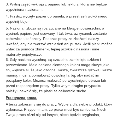
3. Wytnij część wykroju z papieru lub tektury, która nie będzie
wypełniona nasionami.
4. Przyłóż wycięty papier do panelu, a przestrzeń wokół niego
wypełnij klejem.
5. Nasiona i zboża są rozrzucane na klejącej powierzchni, a
wycinek papieru jest usuwany. I tak trwa, aż rysunek zostanie
całkowicie ukończony. Podczas pracy ze zbożami należy
uważać, aby nie tworzyć wzniesień ani pustek. Jeśli płatki można
wylać za pomocą zhmenki, lepiej przykleić nasiona i inne
materiały pojedynczo.
6. Gdy nasiona wyschną, są szczelnie zamknięte szkłem i
przewrócone. Małe nasiona ciemnego koloru mogą służyć jako
tło, większe służą jako ozdoba. Kaszę, zwłaszcza ryżową i kaszę
manną, można pomalować dowolną farbą, aby nadać im
pożądany kolor. Możesz malować po wyschnięciu obrazu lub
przed rozpoczęciem pracy. Tylko w tym drugim przypadku
należy upewnić się, że płatki są całkowicie suche.
Praktyczna praca.
A teraz zabierzmy się do pracy. Wybierz dla siebie produkt, który
wykonasz. Przypominam, że praca musi być schludna. Niech
Twoja praca różni się od innych, niech będzie oryginalna,