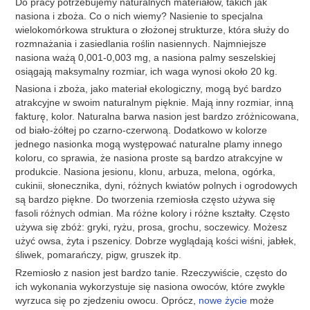
Do pracy potrzebujemy naturalnych materiałów, takich jak
nasiona i zboża. Co o nich wiemy? Nasienie to specjalna
wielokomórkowa struktura o złożonej strukturze, która służy do
rozmnażania i zasiedlania roślin nasiennych. Najmniejsze
nasiona ważą 0,001-0,003 mg, a nasiona palmy seszelskiej
osiągają maksymalny rozmiar, ich waga wynosi około 20 kg.
Nasiona i zboża, jako materiał ekologiczny, mogą być bardzo
atrakcyjne w swoim naturalnym pięknie. Mają inny rozmiar, inną
fakturę, kolor. Naturalna barwa nasion jest bardzo zróżnicowana,
od biało-żółtej po czarno-czerwoną. Dodatkowo w kolorze
jednego nasionka mogą występować naturalne plamy innego
koloru, co sprawia, że ​​nasiona proste są bardzo atrakcyjne w
produkcie. Nasiona jesionu, klonu, arbuza, melona, ​​ogórka,
cukinii, słonecznika, dyni, różnych kwiatów polnych i ogrodowych
są bardzo piękne. Do tworzenia rzemiosła często używa się
fasoli różnych odmian. Ma różne kolory i różne kształty. Często
używa się zbóż: gryki, ryżu, prosa, grochu, soczewicy. Możesz
użyć owsa, żyta i pszenicy. Dobrze wyglądają kości wiśni, jabłek,
śliwek, pomarańczy, pigw, gruszek itp.
Rzemiosło z nasion jest bardzo tanie. Rzeczywiście, często do
ich wykonania wykorzystuje się nasiona owoców, które zwykle
wyrzuca się po zjedzeniu owocu. Oprócz,
nowe życie
może