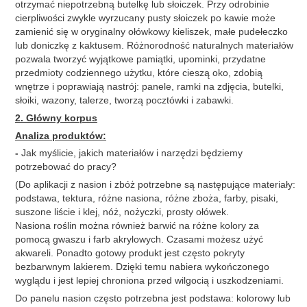
otrzymać niepotrzebną butelkę lub słoiczek. Przy odrobinie
cierpliwości zwykle wyrzucany pusty słoiczek po kawie może
zamienić się w oryginalny ołówkowy kieliszek, małe pudełeczko
lub doniczkę z kaktusem. Różnorodność naturalnych materiałów
pozwala tworzyć wyjątkowe pamiątki, upominki, przydatne
przedmioty codziennego użytku, które cieszą oko, zdobią
wnętrze i poprawiają nastrój: panele, ramki na zdjęcia, butelki,
słoiki, wazony, talerze, tworzą pocztówki i zabawki.
2. Główny korpus
Analiza produktów:
-
Jak myślicie, jakich materiałów i narzędzi będziemy
potrzebować do pracy?
(Do aplikacji z nasion i zbóż potrzebne są następujące materiały:
podstawa, tektura, różne nasiona, różne zboża, farby, pisaki,
suszone liście i klej, nóż, nożyczki, prosty ołówek.
Nasiona roślin można również barwić na różne kolory za
pomocą gwaszu i farb akrylowych. Czasami możesz użyć
akwareli. Ponadto gotowy produkt jest często pokryty
bezbarwnym lakierem. Dzięki temu nabiera wykończonego
wyglądu i jest lepiej chroniona przed wilgocią i uszkodzeniami.
Do panelu nasion często potrzebna jest podstawa: kolorowy lub