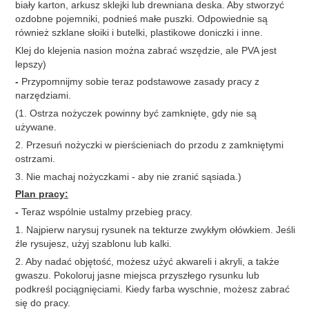
biały karton, arkusz sklejki lub drewniana deska. Aby stworzyć
ozdobne pojemniki, podnieś małe puszki. Odpowiednie są
również szklane słoiki i butelki, plastikowe doniczki i inne.
Klej do klejenia nasion można zabrać wszędzie, ale PVA jest
lepszy)
-
Przypomnijmy sobie teraz podstawowe zasady pracy z
narzędziami.
(1. Ostrza nożyczek powinny być zamknięte, gdy nie są
używane.
2. Przesuń nożyczki w pierścieniach do przodu z zamkniętymi
ostrzami.
3. Nie machaj nożyczkami - aby nie zranić sąsiada.)
Plan pracy:
-
Teraz wspólnie ustalmy przebieg pracy.
1. Najpierw narysuj rysunek na tekturze zwykłym ołówkiem. Jeśli
źle rysujesz, użyj szablonu lub kalki.
2. Aby nadać objętość, możesz użyć akwareli i akryli, a także
gwaszu. Pokoloruj jasne miejsca przyszłego rysunku lub
podkreśl pociągnięciami. Kiedy farba wyschnie, możesz zabrać
się do pracy.