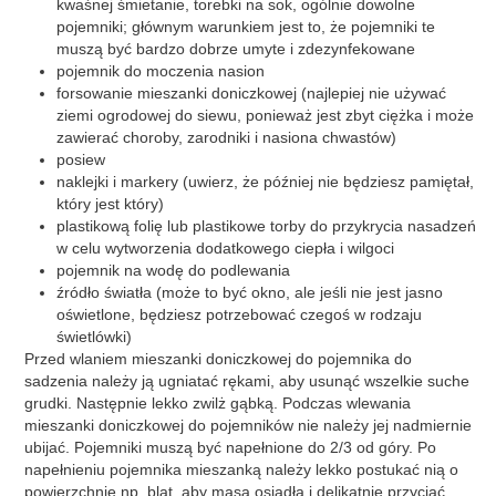
kwaśnej śmietanie, torebki na sok, ogólnie dowolne
pojemniki; głównym warunkiem jest to, że pojemniki te
muszą być bardzo dobrze umyte i zdezynfekowane
pojemnik do moczenia nasion
forsowanie mieszanki doniczkowej (najlepiej nie używać
ziemi ogrodowej do siewu, ponieważ jest zbyt ciężka i może
zawierać choroby, zarodniki i nasiona chwastów)
posiew
naklejki i markery (uwierz, że później nie będziesz pamiętał,
który jest który)
plastikową folię lub plastikowe torby do przykrycia nasadzeń
w celu wytworzenia dodatkowego ciepła i wilgoci
pojemnik na wodę do podlewania
źródło światła (może to być okno, ale jeśli nie jest jasno
oświetlone, będziesz potrzebować czegoś w rodzaju
świetlówki)
Przed wlaniem mieszanki doniczkowej do pojemnika do
sadzenia należy ją ugniatać rękami, aby usunąć wszelkie suche
grudki. Następnie lekko zwilż gąbką. Podczas wlewania
mieszanki doniczkowej do pojemników nie należy jej nadmiernie
ubijać. Pojemniki muszą być napełnione do 2/3 od góry. Po
napełnieniu pojemnika mieszanką należy lekko postukać nią o
powierzchnię np. blat, aby masa osiadła i delikatnie przyciąć