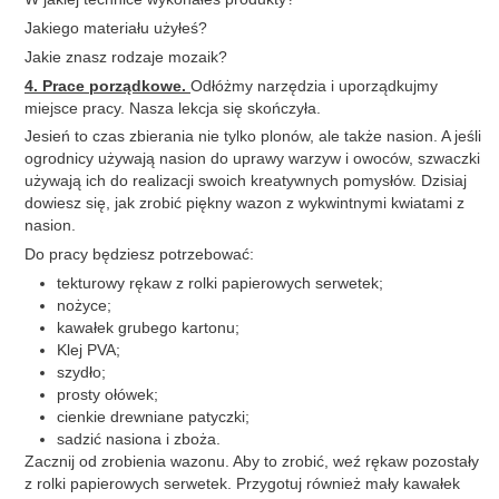
Jakiego materiału użyłeś?
Jakie znasz rodzaje mozaik?
4. Prace porządkowe.
Odłóżmy narzędzia i uporządkujmy
miejsce pracy. Nasza lekcja się skończyła.
Jesień to czas zbierania nie tylko plonów, ale także nasion. A jeśli
ogrodnicy używają nasion do uprawy warzyw i owoców, szwaczki
używają ich do realizacji swoich kreatywnych pomysłów. Dzisiaj
dowiesz się, jak zrobić piękny wazon z wykwintnymi kwiatami z
nasion.
Do pracy będziesz potrzebować:
tekturowy rękaw z rolki papierowych serwetek;
nożyce;
kawałek grubego kartonu;
Klej PVA;
szydło;
prosty ołówek;
cienkie drewniane patyczki;
sadzić nasiona i zboża.
Zacznij od zrobienia wazonu. Aby to zrobić, weź rękaw pozostały
z rolki papierowych serwetek. Przygotuj również mały kawałek