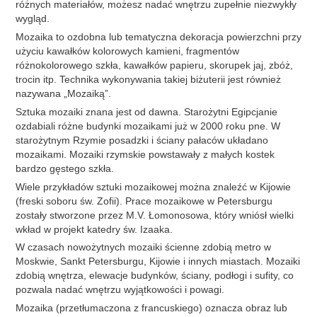
różnych materiałów, możesz nadać wnętrzu zupełnie niezwykły
wygląd.
Mozaika to ozdobna lub tematyczna dekoracja powierzchni przy
użyciu kawałków kolorowych kamieni, fragmentów
różnokolorowego szkła, kawałków papieru, skorupek jaj, zbóż,
trocin itp. Technika wykonywania takiej biżuterii jest również
nazywana „Mozaiką”.
Sztuka mozaiki znana jest od dawna. Starożytni Egipcjanie
ozdabiali różne budynki mozaikami już w 2000 roku pne. W
starożytnym Rzymie posadzki i ściany pałaców układano
mozaikami. Mozaiki rzymskie powstawały z małych kostek
bardzo gęstego szkła.
Wiele przykładów sztuki mozaikowej można znaleźć w Kijowie
(freski soboru św. Zofii). Prace mozaikowe w Petersburgu
zostały stworzone przez M.V. Łomonosowa, który wniósł wielki
wkład w projekt katedry św. Izaaka.
W czasach nowożytnych mozaiki ścienne zdobią metro w
Moskwie, Sankt Petersburgu, Kijowie i innych miastach. Mozaiki
zdobią wnętrza, elewacje budynków, ściany, podłogi i sufity, co
pozwala nadać wnętrzu wyjątkowości i powagi.
Mozaika (przetłumaczona z francuskiego) oznacza obraz lub