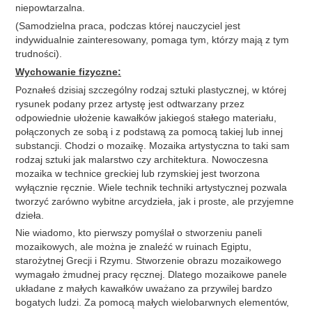
niepowtarzalna.
(Samodzielna praca, podczas której nauczyciel jest
indywidualnie zainteresowany, pomaga tym, którzy mają z tym
trudności).
Wychowanie fizyczne:
Poznałeś dzisiaj szczególny rodzaj sztuki plastycznej, w której
rysunek podany przez artystę jest odtwarzany przez
odpowiednie ułożenie kawałków jakiegoś stałego materiału,
połączonych ze sobą i z podstawą za pomocą takiej lub innej
substancji. Chodzi o mozaikę. Mozaika artystyczna to taki sam
rodzaj sztuki jak malarstwo czy architektura. Nowoczesna
mozaika w technice greckiej lub rzymskiej jest tworzona
wyłącznie ręcznie. Wiele technik techniki artystycznej pozwala
tworzyć zarówno wybitne arcydzieła, jak i proste, ale przyjemne
dzieła.
Nie wiadomo, kto pierwszy pomyślał o stworzeniu paneli
mozaikowych, ale można je znaleźć w ruinach Egiptu,
starożytnej Grecji i Rzymu. Stworzenie obrazu mozaikowego
wymagało żmudnej pracy ręcznej. Dlatego mozaikowe panele
układane z małych kawałków uważano za przywilej bardzo
bogatych ludzi. Za pomocą małych wielobarwnych elementów,