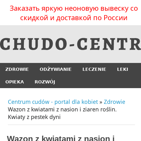
Заказать яркую неоновую вывеску со
скидкой и доставкой по России
ZDROWIE
ODŻYWIANIE
LECZENIE
LEKI
OPIEKA
ROZWÓJ
Centrum cudów - portal dla kobiet
»
Zdrowie
Wazon z kwiatami z nasion i ziaren roślin.
Kwiaty z pestek dyni
Wazon z kwiatami z nasion i