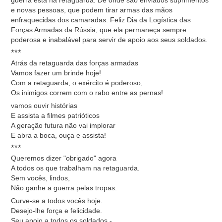
guerra está na retaguarda. De onde são enviados suprimentos
e novas pessoas, que podem tirar armas das mãos
enfraquecidas dos camaradas. Feliz Dia da Logística das
Forças Armadas da Rússia, que ela permaneça sempre
poderosa e inabalável para servir de apoio aos seus soldados.
***
Atrás da retaguarda das forças armadas
Vamos fazer um brinde hoje!
Com a retaguarda, o exército é poderoso,
Os inimigos correm com o rabo entre as pernas!
vamos ouvir histórias
E assista a filmes patrióticos
A geração futura não vai implorar
E abra a boca, ouça e assista!
***
Queremos dizer "obrigado" agora
A todos os que trabalham na retaguarda.
Sem vocês, lindos,
Não ganhe a guerra pelas tropas.
Curve-se a todos vocês hoje.
Desejo-lhe força e felicidade.
Seu apoio a todos os soldados -