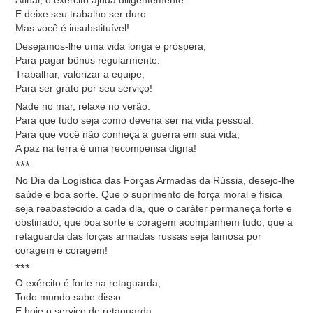
Afinal, o exército ajuda diligentemente.
E deixe seu trabalho ser duro
Mas você é insubstituível!
Desejamos-lhe uma vida longa e próspera,
Para pagar bônus regularmente.
Trabalhar, valorizar a equipe,
Para ser grato por seu serviço!
Nade no mar, relaxe no verão.
Para que tudo seja como deveria ser na vida pessoal.
Para que você não conheça a guerra em sua vida,
A paz na terra é uma recompensa digna!
***
No Dia da Logística das Forças Armadas da Rússia, desejo-lhe
saúde e boa sorte. Que o suprimento de força moral e física
seja reabastecido a cada dia, que o caráter permaneça forte e
obstinado, que boa sorte e coragem acompanhem tudo, que a
retaguarda das forças armadas russas seja famosa por
coragem e coragem!
***
O exército é forte na retaguarda,
Todo mundo sabe disso
E hoje o serviço de retaguarda