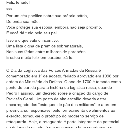
Feliz feriado!
***
Por um céu pacífico sobre sua própria pátria,
Defenda sua mãe.
Você protege sua esposa, embora não seja próximo,
E você dá tudo pelo seu pai.
Isso é o que vale o incentivo,
Uma lista digna de prêmios sobrenaturais,
Nas suas férias entre milhares de parabéns
E estou muito feliz em parabenizá-lo.
O Dia da Logística das Forças Armadas da Rússia é
comemorado em 1º de agosto, feriado aprovado em 1998 por
ordem do Ministério da Defesa. O ano de 1700 é tomado como
ponto de partida para a história da logística russa, quando
Pedro I assinou um decreto sobre a criação do cargo de
Provisão Geral. Um posto de alto escalão deveria estar
encarregado dos "estoques de pão dos militares", e a ordem
provinciana, responsável pelo fornecimento de alimentos ao
exército, tornou-se o protótipo do moderno serviço de
retaguarda. Hoje, a retaguarda é parte integrante do potencial
de defesa do estado, é um mecanismo bem coordenado e