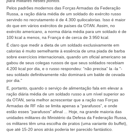
para militares nestes pontos.
Pelos padrões modernos das Forças Armadas da Federação
Russa, a ração diária média de um soldado do exército russo
servindo no recrutamento é de 4.300 quilocalorias. Isso é maior
do que em vários exércitos de países da OTAN. Assim, no
exército americano, a norma diária média para um soldado é de
100 kcal a menos, na França é de cerca de 3.950 kcal.
É claro que medir a dieta de um soldado exclusivamente em
calorias é muito semelhante à essência de uma piada de barba
sobre exercícios internacionais, quando um oficial americano se
gabou de seus colegas russos de que seus soldados recebiam
4.200 kcal por dia, e o russo respondeu: “não precisa” la -la "-
seu soldado definitivamente não dominará um balde de cevada
por dia."
E, portanto, quando o serviço de alimentação fala em elevar a
ração diária média de um soldado russo a um nível superior ao
da OTAN, seria melhor acrescentar que a ração nas Forças
Armadas de RF não se limita apenas a “parafusos”, e onde
estão esses "parafusos" afinal ... Hoje, na grande maioria das
unidades militares do Ministério da Defesa da Federação Russa,
os militares têm uma escolha de pratos (uma variante do buffet),
que até 15-20 anos atrás poderia ter parecido fantástico.