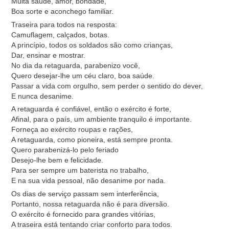
Muita saúde, amor, bondade,
Boa sorte e aconchego familiar.
Traseira para todos na resposta:
Camuflagem, calçados, botas.
A princípio, todos os soldados são como crianças,
Dar, ensinar e mostrar.
No dia da retaguarda, parabenizo você,
Quero desejar-lhe um céu claro, boa saúde.
Passar a vida com orgulho, sem perder o sentido do dever,
E nunca desanime.
A retaguarda é confiável, então o exército é forte,
Afinal, para o país, um ambiente tranquilo é importante.
Forneça ao exército roupas e rações,
A retaguarda, como pioneira, está sempre pronta.
Quero parabenizá-lo pelo feriado
Desejo-lhe bem e felicidade.
Para ser sempre um baterista no trabalho,
E na sua vida pessoal, não desanime por nada.
Os dias de serviço passam sem interferência,
Portanto, nossa retaguarda não é para diversão.
O exército é fornecido para grandes vitórias,
A traseira está tentando criar conforto para todos.