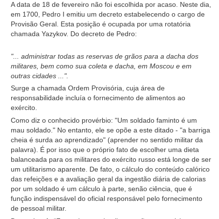
A data de 18 de fevereiro não foi escolhida por acaso. Neste dia,
em 1700, Pedro I emitiu um decreto estabelecendo o cargo de
Provisão Geral. Esta posição é ocupada por uma rotatória
chamada Yazykov. Do decreto de Pedro:
"... administrar todas as reservas de grãos para a dacha dos
militares, bem como sua coleta e dacha, em Moscou e em
outras cidades ...".
Surge a chamada Ordem Provisória, cuja área de
responsabilidade incluía o fornecimento de alimentos ao
exército.
Como diz o conhecido provérbio: "Um soldado faminto é um
mau soldado." No entanto, ele se opõe a este ditado - "a barriga
cheia é surda ao aprendizado" (aprender no sentido militar da
palavra). É por isso que o próprio fato de escolher uma dieta
balanceada para os militares do exército russo está longe de ser
um utilitarismo aparente. De fato, o cálculo do conteúdo calórico
das refeições e a avaliação geral da ingestão diária de calorias
por um soldado é um cálculo à parte, senão ciência, que é
função indispensável do oficial responsável pelo fornecimento
de pessoal militar.