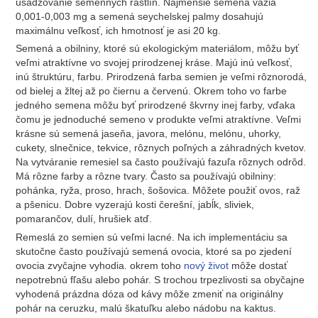
usadzovanie semenných rastlín. Najmenšie semená vážia
0,001-0,003 mg a semená seychelskej palmy dosahujú
maximálnu veľkosť, ich hmotnosť je asi 20 kg.
Semená a obilniny, ktoré sú ekologickým materiálom, môžu byť
veľmi atraktívne vo svojej prirodzenej kráse. Majú inú veľkosť,
inú štruktúru, farbu. Prirodzená farba semien je veľmi rôznorodá,
od bielej a žltej až po čiernu a červenú. Okrem toho vo farbe
jedného semena môžu byť prirodzené škvrny inej farby, vďaka
čomu je jednoduché semeno v produkte veľmi atraktívne. Veľmi
krásne sú semená jaseňa, javora, melónu, melónu, uhorky,
cukety, slnečnice, tekvice, rôznych poľných a záhradných kvetov.
Na vytváranie remesiel sa často používajú fazuľa rôznych odrôd.
Má rôzne farby a rôzne tvary. Často sa používajú obilniny:
pohánka, ryža, proso, hrach, šošovica. Môžete použiť ovos, raž
a pšenicu. Dobre vyzerajú kosti čerešní, jabĺk, sliviek,
pomarančov, dulí, hrušiek atď.
Remeslá zo semien sú veľmi lacné. Na ich implementáciu sa
skutočne často používajú semená ovocia, ktoré sa po zjedení
ovocia zvyčajne vyhodia. okrem toho
nový život
môže dostať
nepotrebnú fľašu alebo pohár. S trochou trpezlivosti sa obyčajne
vyhodená prázdna dóza od kávy môže zmeniť na originálny
pohár na ceruzku, malú škatuľku alebo nádobu na kaktus.