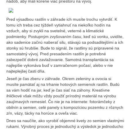
nádob, aby mali korene viac priestoru na vývoj.
Pred výsadbou rastlín v záhrade ich musíte trochu vytvrdiť. K
tomu ich treba cez týždeň vytiahnuť na niekoľko hodín na
vzduch, aby si zvykli na svetelné, veterné a klimatické
podmienky. Postupným zvyšovaním času, keď sú vonku, uvidíte,
ako sadenice začnú naberať silu, stávajú sa podsaditejšími a ich
stonky sú hrubšie. Bude to signál, že rastliny sú pripravené na
samostatný vývoj. Pred presadením rastlín je potrebné
zabezpečiť dobré zavlažovanie. Samotná transplantácia sa
najlepšie vykonáva buď v zamračenom počasí, alebo v nie
najteplejšej časti dňa.
Jeseň je čas zberu v záhrade. Okrem zeleniny a ovocia si
musíte pamätať aj na trhanie hotových semienok rastlín. Budú
sa vám hodiť na jar, keď je čas siať na záhony. Kreatívne
ihličkové však môžu vždy použiť prírodný materiál na výrobu
zaujímavých remesiel. Čo nie je na internete: fotorámčeky z
obilnín a semien, celé panely s kompozíciou pozemku z rôznych
zŕn, vázy, tácky na horúce a oveľa viac.
Dnes sa naučíte, ako vyrobiť objemné kvety zo semien vlastnými
rukami. Výrobný proces je jednoduchý a výsledok je jednoducho