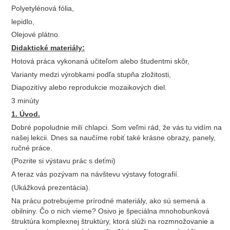
Polyetylénová fólia,
lepidlo,
Olejové plátno.
Didaktické materiály:
Hotová práca vykonaná učiteľom alebo študentmi skôr,
Varianty medzi výrobkami podľa stupňa zložitosti,
Diapozitívy alebo reprodukcie mozaikových diel.
3 minúty
1. Úvod.
Dobré popoludnie milí chlapci. Som veľmi rád, že vás tu vidím na
našej lekcii. Dnes sa naučíme robiť také krásne obrazy, panely,
ručné práce.
(Pozrite si výstavu prác s deťmi)
A teraz vás pozývam na návštevu výstavy fotografií.
(Ukážková prezentácia).
Na prácu potrebujeme prírodné materiály, ako sú semená a
obilniny. Čo o nich vieme? Osivo je špeciálna mnohobunková
štruktúra komplexnej štruktúry, ktorá slúži na rozmnožovanie a