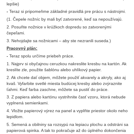
lepšie)
-
Teraz si pripomeňme základné pravidlá pre prácu s nástrojmi.
(1. Čepele nožníc by mali byť zatvorené, keď sa nepoužívajú.
2. Posuňte nožnice v krúžkoch dopredu so zatvorenými
čepeľami.
3. Nehojdajte sa nožnicami – aby ste nezranili suseda.)
Pracovný plán:
-
Teraz spolu určíme priebeh práce.
1. Najprv si obyčajnou ceruzkou nakreslite kresbu na kartón. Ak
kreslíte zle, použite šablónu alebo uhlíkový papier.
2. Ak chcete dať objem, môžete použiť akvarely a akryly, ako aj
kvaš. Vyfarbite svetlé miesta budúcej kresby alebo zvýraznite
ťahmi. Keď farba zaschne, môžete sa pustiť do práce.
3. Z papiera alebo kartónu vystrihnite časť vzoru, ktorá nebude
vyplnená semienkami.
4. Vložte papierový výrez na panel a vyplňte priestor okolo neho
lepidlom.
5. Semená a obilniny sa rozsypú na lepiacu plochu a odstráni sa
papierová spinka. A tak to pokračuje až do úplného dokončenia