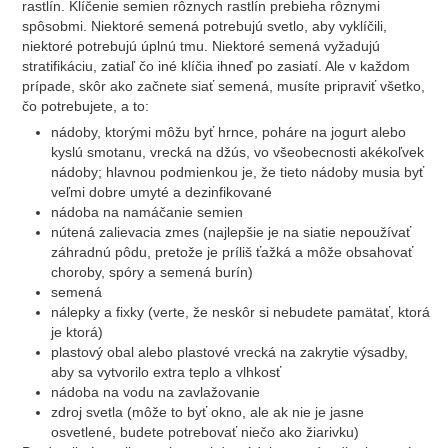
rastlín. Klíčenie semien rôznych rastlín prebieha rôznymi
spôsobmi. Niektoré semená potrebujú svetlo, aby vyklíčili,
niektoré potrebujú úplnú tmu. Niektoré semená vyžadujú
stratifikáciu, zatiaľ čo iné klíčia ihneď po zasiatí. Ale v každom
prípade, skôr ako začnete siať semená, musíte pripraviť všetko,
čo potrebujete, a to:
nádoby, ktorými môžu byť hrnce, poháre na jogurt alebo
kyslú smotanu, vrecká na džús, vo všeobecnosti akékoľvek
nádoby; hlavnou podmienkou je, že tieto nádoby musia byť
veľmi dobre umyté a dezinfikované
nádoba na namáčanie semien
nútená zalievacia zmes (najlepšie je na siatie nepoužívať
záhradnú pôdu, pretože je príliš ťažká a môže obsahovať
choroby, spóry a semená burín)
semená
nálepky a fixky (verte, že neskôr si nebudete pamätať, ktorá
je ktorá)
plastový obal alebo plastové vrecká na zakrytie výsadby,
aby sa vytvorilo extra teplo a vlhkosť
nádoba na vodu na zavlažovanie
zdroj svetla (môže to byť okno, ale ak nie je jasne
osvetlené, budete potrebovať niečo ako žiarivku)