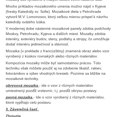
Mnoho príkladov mozaikového umenia možno nájsť v Kyjeve
(fresky Katedrály sv. Sofie). Mozaikové diela v Petrohrade
vytvoril M.V. Lomonosov, ktorý veľkou mierou prispel k návrhu
katedrály svätého Izáka.
V modernej dobe nástenné mozaikové panely zdobia podchody
Moskvy, Petrohradu, Kyjeva a ďalších miest. Mozaiky zdobia
interiéry, exteriéry budov, steny, podlahy a stropy, čo umožňuje
dodať interiéru jedinečnosť a slávnosť.
Mozaika (v preklade z francúzštiny) znamená obraz alebo vzor
vyrobený z kúskov rovnakých alebo rôznych materiálov.
Kompozícia mozaiky môže byť samostatnou prácou. Túto
techniku ​​však môžete použiť aj na zdobenie škatúľ, rakiev,
fotorámikov a výber vhodných kresieb. Pozrime sa bližšie na
mozaikové techniky.
obrysová mozaika
- ide o vzor z rôznych materiálov
umiestnený pozdĺž vrstevníc, t.j. pozdĺž obrysu postavy.
pevná mozaika
- Ide o vzor vyrobený z rôznych materiálov,
ktoré vypĺňajú celú postavu.
3. Záverečná časť.
Zhrnutie