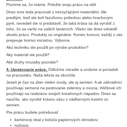
Pozrime sa, čo máme. Položte svoju prácu na stôl.
Dnes sme teda pracovali s nezvyčajnými materiálmi. Ale
predtým, keď ste boli fazuľovou polievkou alebo hrachovým
pyré, nevedeli ste si predstaviť, že taká krása sa dá vyrobiť z
toho, čo sa varilo na vašich tanieroch. Všetci ste dnes odviedli
skvelú prácu. Produkty sú originálne. Koniec koncov, každý z vás
prejavuje tvorivú iniciatívu. Výborne.
Akú techniku ​​ste použili pri výrobe produktov?
Aký materiál ste použili?
Aké druhy mozaiky poznáte?
4. Upratovacie práce.
Odložme náradie a urobme si poriadok
na pracovisku. Naša lekcia sa skončila.
Jeseň je čas na zber nielen úrody, ale aj semien. A ak záhradníci
používajú semená na pestovanie zeleniny a ovocia, ihličkové ich
používajú na realizáciu svojich kreatívnych nápadov. Dnes sa
naučíte, ako vyrobiť krásnu vázu s nádhernými kvetmi zo
semien.
Pre prácu budete potrebovať:
kartónový obal z kotúča papierových obrúskov;
nožnice;