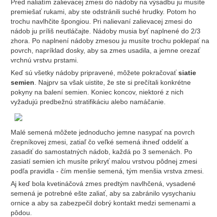
Pred naliatím zalievacej zmesi do nádoby na výsadbu ju musíte
premiešať rukami, aby ste odstránili suché hrudky. Potom ho
trochu navlhčite špongiou. Pri nalievaní zalievacej zmesi do
nádob ju príliš neutláčajte. Nádoby musia byť naplnené do 2/3
zhora. Po naplnení nádoby zmesou ju musíte trochu poklepať na
povrch, napríklad dosky, aby sa zmes usadila, a jemne orezať
vrchnú vrstvu prstami.
Keď sú všetky nádoby pripravené, môžete pokračovať
siatie
semien
. Najprv sa však uistite, že ste si prečítali konkrétne
pokyny na balení semien. Koniec koncov, niektoré z nich
vyžadujú predbežnú stratifikáciu alebo namáčanie.
Malé semená môžete jednoducho jemne nasypať na povrch
črepníkovej zmesi, zatiaľ čo veľké semená ihneď oddeliť a
zasadiť do samostatných nádob, každá po 3 semenách. Po
zasiatí semien ich musíte prikryť malou vrstvou pôdnej zmesi
podľa pravidla - čím menšie semená, tým menšia vrstva zmesi.
Aj keď bola kvetináčová zmes predtým navlhčená, vysadené
semená je potrebné ešte zaliať, aby sa zabránilo vysychaniu
ornice a aby sa zabezpečil dobrý kontakt medzi semenami a
pôdou.