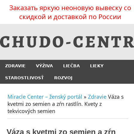
Заказать яркую неоновую вывеску со
скидкой и доставкой по России
ZDRAVIE
VÝŽIVA
LIEČBA
LIEKY
STAROSTLIVOSŤ
ROZVOJ
Miracle Center – ženský portál
»
Zdravie
Váza s
kvetmi zo semien a zŕn rastlín. Kvety z
tekvicových semien
Váza s kvetmi zo semien a zŕn