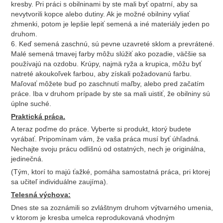
kresby. Pri práci s obilninami by ste mali byť opatrní, aby sa
nevytvorili kopce alebo dutiny. Ak je možné obilniny vyliať
zhmenki, potom je lepšie lepiť semená a iné materiály jeden po
druhom.
6. Keď semená zaschnú, sú pevne uzavreté sklom a prevrátené.
Malé semená tmavej farby môžu slúžiť ako pozadie, väčšie sa
používajú na ozdobu. Krúpy, najmä ryža a krupica, môžu byť
natreté akoukoľvek farbou, aby získali požadovanú farbu.
Maľovať môžete buď po zaschnutí maľby, alebo pred začatím
práce. Iba v druhom prípade by ste sa mali uistiť, že obilniny sú
úplne suché.
Praktická práca.
A teraz poďme do práce. Vyberte si produkt, ktorý budete
vyrábať. Pripomínam vám, že vaša práca musí byť úhľadná.
Nechajte svoju prácu odlišnú od ostatných, nech je originálna,
jedinečná.
(Tým, ktorí to majú ťažké, pomáha samostatná práca, pri ktorej
sa učiteľ individuálne zaujíma).
Telesná výchova:
Dnes ste sa zoznámili so zvláštnym druhom výtvarného umenia,
v ktorom je kresba umelca reprodukovaná vhodným