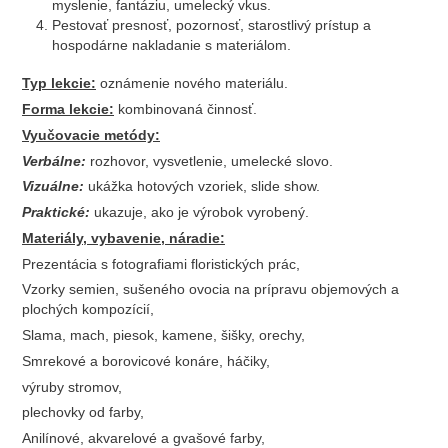
myslenie, fantáziu, umelecký vkus.
Pestovať presnosť, pozornosť, starostlivý prístup a
hospodárne nakladanie s materiálom.
Typ lekcie:
oznámenie nového materiálu.
Forma lekcie:
kombinovaná činnosť.
Vyučovacie metódy:
Verbálne:
rozhovor, vysvetlenie, umelecké slovo.
Vizuálne:
ukážka hotových vzoriek, slide show.
Praktické:
ukazuje, ako je výrobok vyrobený.
Materiály, vybavenie, náradie:
Prezentácia s fotografiami floristických prác,
Vzorky semien, sušeného ovocia na prípravu objemových a
plochých kompozícií,
Slama, mach, piesok, kamene, šišky, orechy,
Smrekové a borovicové konáre, háčiky,
výruby stromov,
plechovky od farby,
Anilínové, akvarelové a gvašové farby,