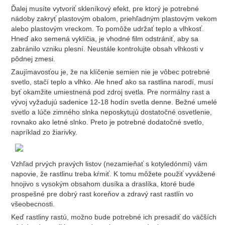
Ďalej musíte vytvoriť skleníkový efekt, pre ktorý je potrebné
nádoby zakryť plastovým obalom, priehľadným plastovým vekom
alebo plastovým vreckom. To pomôže udržať teplo a vlhkosť.
Hneď ako semená vyklíčia, je vhodné film odstrániť, aby sa
zabránilo vzniku plesní. Neustále kontrolujte obsah vlhkosti v
pôdnej zmesi.
Zaujímavosťou je, že na klíčenie semien nie je vôbec potrebné
svetlo, stačí teplo a vlhko. Ale hneď ako sa rastlina narodí, musí
byť okamžite umiestnená pod zdroj svetla. Pre normálny rast a
vývoj vyžadujú sadenice 12-18 hodín svetla denne. Bežné umelé
svetlo a lúče zimného slnka neposkytujú dostatočné osvetlenie,
rovnako ako letné slnko. Preto je potrebné dodatočné svetlo,
napríklad zo žiarivky.
Vzhľad prvých pravých listov (nezamieňať s kotyledónmi) vám
napovie, že rastlinu treba kŕmiť. K tomu môžete použiť vyvážené
hnojivo s vysokým obsahom dusíka a draslíka, ktoré bude
prospešné pre dobrý rast koreňov a zdravý rast rastlín vo
všeobecnosti.
Keď rastliny rastú, možno bude potrebné ich presadiť do väčších