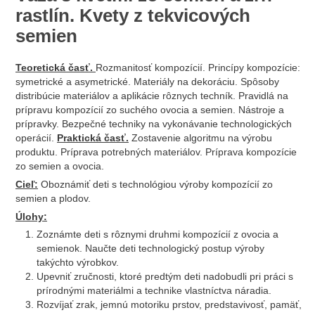
rastlín. Kvety z tekvicových
semien
Teoretická časť.
Rozmanitosť kompozícií. Princípy kompozície:
symetrické a asymetrické. Materiály na dekoráciu. Spôsoby
distribúcie materiálov a aplikácie rôznych techník. Pravidlá na
prípravu kompozícií zo suchého ovocia a semien. Nástroje a
prípravky. Bezpečné techniky na vykonávanie technologických
operácií.
Praktická časť.
Zostavenie algoritmu na výrobu
produktu. Príprava potrebných materiálov. Príprava kompozície
zo semien a ovocia.
Cieľ:
Oboznámiť deti s technológiou výroby kompozícií zo
semien a plodov.
Úlohy:
Zoznámte deti s rôznymi druhmi kompozícií z ovocia a
semienok. Naučte deti technologický postup výroby
takýchto výrobkov.
Upevniť zručnosti, ktoré predtým deti nadobudli pri práci s
prírodnými materiálmi a technike vlastníctva náradia.
Rozvíjať zrak, jemnú motoriku prstov, predstavivosť, pamäť,