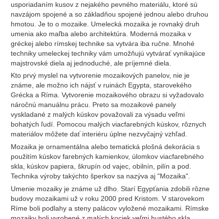
usporiadaním kusov z nejakého pevného materiálu, ktoré sú
navzájom spojené a so základňou spojené jednou alebo druhou
hmotou. Je to o mozaike. Umelecká mozaika je rovnaký druh
umenia ako maľba alebo architektúra. Moderná mozaika v
gréckej alebo rímskej technike sa vytvára iba ručne. Mnohé
techniky umeleckej techniky vám umožňujú vytvárať vynikajúce
majstrovské diela aj jednoduché, ale príjemné diela.
Kto prvý myslel na vytvorenie mozaikových panelov, nie je
známe, ale možno ich nájsť v ruinách Egypta, starovekého
Grécka a Ríma. Vytvorenie mozaikového obrazu si vyžadovalo
náročnú manuálnu prácu. Preto sa mozaikové panely
vyskladané z malých kúskov považovali za výsadu veľmi
bohatých ľudí. Pomocou malých viacfarebných kúskov, rôznych
materiálov môžete dať interiéru úplne nezvyčajný vzhľad.
Mozaika je ornamentálna alebo tematická plošná dekorácia s
použitím kúskov farebných kamienkov, úlomkov viacfarebného
skla, kúskov papiera, škrupín od vajec, obilnín, pilín a pod.
Technika výroby takýchto šperkov sa nazýva aj "Mozaika".
Umenie mozaiky je známe už dlho. Starí Egypťania zdobili rôzne
budovy mozaikami už v roku 2000 pred Kristom. V starovekom
Ríme boli podlahy a steny palácov vyložené mozaikami. Rímske
mozaiky boli vyrobené z malých kociek veľmi hustého skla.