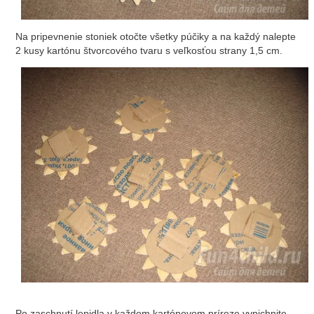
Na pripevnenie stoniek otočte všetky púčiky a na každý nalepte
2 kusy kartónu štvorcového tvaru s veľkosťou strany 1,5 cm.
Po zaschnutí lepidla v každom kartónovom príreze vypichnite