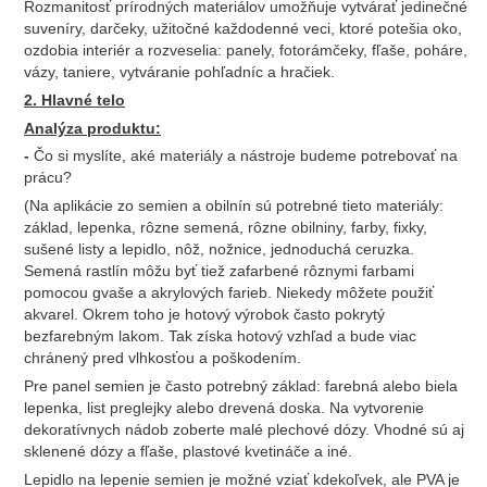
Rozmanitosť prírodných materiálov umožňuje vytvárať jedinečné
suveníry, darčeky, užitočné každodenné veci, ktoré potešia oko,
ozdobia interiér a rozveselia: panely, fotorámčeky, fľaše, poháre,
vázy, taniere, vytváranie pohľadníc a hračiek.
2. Hlavné telo
Analýza produktu:
-
Čo si myslíte, aké materiály a nástroje budeme potrebovať na
prácu?
(Na aplikácie zo semien a obilnín sú potrebné tieto materiály:
základ, lepenka, rôzne semená, rôzne obilniny, farby, fixky,
sušené listy a lepidlo, nôž, nožnice, jednoduchá ceruzka.
Semená rastlín môžu byť tiež zafarbené rôznymi farbami
pomocou gvaše a akrylových farieb. Niekedy môžete použiť
akvarel. Okrem toho je hotový výrobok často pokrytý
bezfarebným lakom. Tak získa hotový vzhľad a bude viac
chránený pred vlhkosťou a poškodením.
Pre panel semien je často potrebný základ: farebná alebo biela
lepenka, list preglejky alebo drevená doska. Na vytvorenie
dekoratívnych nádob zoberte malé plechové dózy. Vhodné sú aj
sklenené dózy a fľaše, plastové kvetináče a iné.
Lepidlo na lepenie semien je možné vziať kdekoľvek, ale PVA je