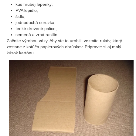
kus hrubej lepenky;
PVA lepidlo;
šidlo;
jednoduchá ceruzka;
tenké drevené palice;
semená a zrná rastlín.
Začnite výrobou vázy. Aby ste to urobili, vezmite rukáv, ktorý
zostane z kotúča papierových obrúskov. Pripravte si aj malý
kúsok kartónu.