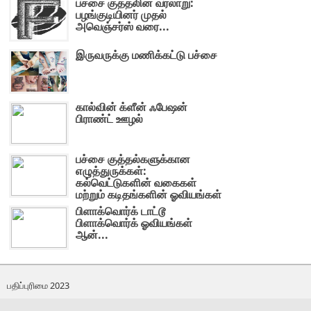
பச்சை குத்தலின் வரலாறு:
பழங்குடியினர் முதல்
அவெஞ்சர்ஸ் வரை...
இருவருக்கு மணிக்கட்டு பச்சை
கால்வின் க்ளீன் ஃபேஷன்
பிராண்ட் ஊழல்
பச்சை குத்தல்களுக்கான
எழுத்துருக்கள்:
கல்வெட்டுகளின் வகைகள்
மற்றும் கடிதங்களின் ஓவியங்கள்
பிளாக்வொர்க் டாட்டூ
பிளாக்வொர்க் ஓவியங்கள்
ஆன்...
பதிப்புரிமை 2023