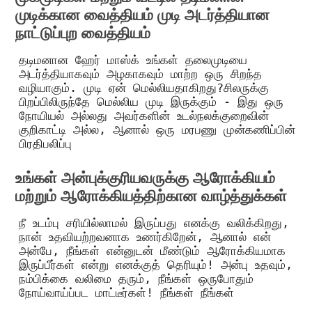
முடிக்கான வைத்தியம் முடி அடர்த்தியான
நாட்டுப்புற வைத்தியம்
தடிமனான ஹேர் மாஸ்க் உங்கள் தலைமுடியை
அடர்த்தியாகவும் அழகாகவும் மாற்ற ஒரு சிறந்த
வழியாகும். முடி ஏன் மெல்லியதாகிறது?சிலருக்கு
பிறப்பிலிருந்தே மெல்லிய முடி இருக்கும் - இது ஒரு
நோயியல் அல்லது அவர்களின் உடல்நலக்குறைவின்
குறிகாட்டி அல்ல, ஆனால் ஒரு மரபணு முன்கணிப்பின்
பிரதிபலிப்பு
உங்கள் அன்புக்குரியவருக்கு ஆரோக்கியம்
மற்றும் ஆரோக்கியத்திற்கான வாழ்த்துக்கள்
நீ உடம்பு சரியில்லாமல் இருப்பது எனக்கு வலிக்கிறது,
நான் உதவியற்றவனாக உணர்கிறேன், ஆனால் என்
அன்பே, நீங்கள் என்னுடன் மீண்டும் ஆரோக்கியமாக
இருப்பீர்கள் என்று எனக்குத் தெரியும்! அன்பு உதவும்,
நம்பிக்கை வலிமை தரும், நீங்கள் ஒருபோதும்
நோய்வாய்ப்பட மாட்டீர்கள்! நீங்கள் நீங்கள்