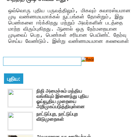
ஒவ்வொரு புதிய பருவத்திலும், மிகவும் சுவாரஸ்யமான
முடி வண்ணமயமாக்கல் நுட்பங்கள் தோன்றும், இது
பெண்களை ஈர்க்கிறது மற்றும் அவர்களின் படத்தை
மாற்ற விரும்புகிறது. ஆனால் ஒரு நேர்மறையான
முடிவைப் பெற, பெண்கள் சரியான பெயிண்ட் தேர்வு
செய்ய வேண்டும். இன்று வண்ணமயமான கலவைகள்
புதிய:
நிதி அமைச்சும் மத்திய
வங்கியும் இணைந்து புதிய
ஓய்வூதிய முறையை
அறிமுகப்படுத்தியுள்ளன
நாட்டுப்புற, நாட்டுப்புற
விடுமுறைகள்
அவதூறான சக ஊழியர்கள்