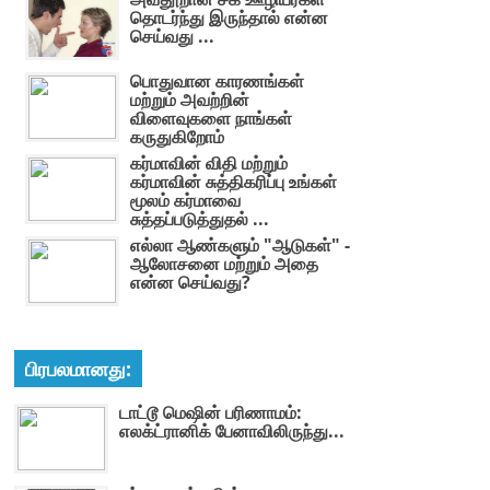
தொடர்ந்து இருந்தால் என்ன
செய்வது ...
பொதுவான காரணங்கள்
மற்றும் அவற்றின்
விளைவுகளை நாங்கள்
கருதுகிறோம்
கர்மாவின் விதி மற்றும்
கர்மாவின் சுத்திகரிப்பு உங்கள்
மூலம் கர்மாவை
சுத்தப்படுத்துதல் ...
எல்லா ஆண்களும் "ஆடுகள்" -
ஆலோசனை மற்றும் அதை
என்ன செய்வது?
பிரபலமானது:
டாட்டூ மெஷின் பரிணாமம்:
எலக்ட்ரானிக் பேனாவிலிருந்து...