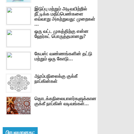
இடுப்பு மற்றும் அடிவயிற்றில்
நீட்டிக்க மதிப்பெண்களை
எவ்வாறு அகற்றுவது: முறைகள்
...
ஒரு வட்ட முகத்திற்கு என்ன
ஹேர்கட் பொருத்தமானது?
கேபஸ்: வண்ணங்களின் தட்டு
மற்றும் ஒரு கோடு...
ஆரம்பநிலைக்கு குக்கீ
நாப்கின்கள்
தொடக்கநிலையாளர்களுக்கான
குக்கீ நாப்கின் வடிவங்கள்...
பிரபலமானது: