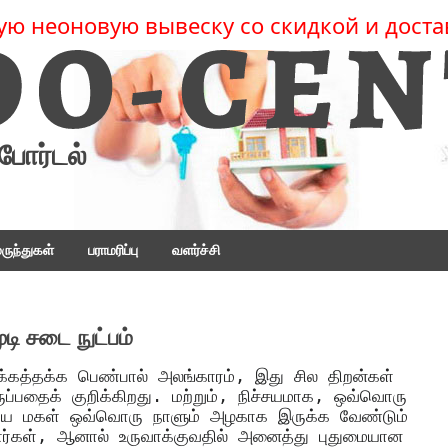
ую неоновую вывеску со скидкой и доста
போர்டல்
ருந்துகள்
பராமரிப்பு
வளர்ச்சி
ி சடை நுட்பம்
க்கத்தக்க பெண்பால் அலங்காரம், இது சில திறன்கள்
ருப்பதைக் குறிக்கிறது. மற்றும், நிச்சயமாக, ஒவ்வொரு
றிய மகள் ஒவ்வொரு நாளும் அழகாக இருக்க வேண்டும்
ிறார்கள், ஆனால் உருவாக்குவதில் அனைத்து புதுமையான