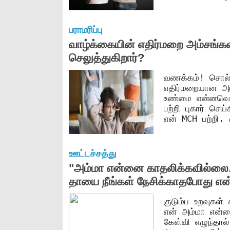
பராமரிப்பு
வாழ்க்கையின் எதிர்மறை அம்சங்கள
செலுத்துகிறார்?
வணக்கம்! சொல்ல
எதிர்மறையான அ
உண்மை என்னவென்
பற்றி புகார் செ
என் MCH பற்றி. ச
ஊட்டச்சத்து
"அம்மா என்னை காதலிக்கவில்லை..
தாயை நீங்கள் நேசிக்காதபோது எ
குடும்ப உறவுகள
என் அம்மா என்ன
கேள்வி எழுந்தால