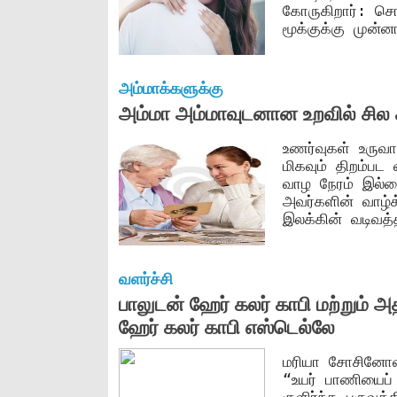
கோருகிறார்: சொல
மூக்குக்கு முன
அம்மாக்களுக்கு
அம்மா அம்மாவுடனான உறவில் சில 
உணர்வுகள் உருவா
மிகவும் திறம்பட
வாழ நேரம் இல்லை
அவர்களின் வாழ்க
இலக்கின் வடிவத்
வளர்ச்சி
பாலுடன் ஹேர் கலர் காபி மற்றும்
ஹேர் கலர் காபி எஸ்டெல்லே
மரியா சோசினோவா
“உயர் பாணியைப்