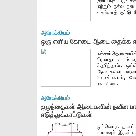
குளிர்ந்த பருவத
மற்றும் நல்ல நட
வண்ணத் தட்டு வ
ஆரோக்கியம்
ஒரு எளிய கோடை ஆடை தைக்க எப
மக்கள்தொகையில்
பிரமாதமாகவும் உட
தெரிந்தால், ஒவ்
ஆடைகளை உருவாக்
சேமிக்கலாம், மே
மனநிலை.
ஆரோக்கியம்
குழந்தைகள் ஆடைகளின் நவீன ப
எடுத்துக்காட்டுகள்
ஒவ்வொரு தாயும்
போலவும் இருக்க 