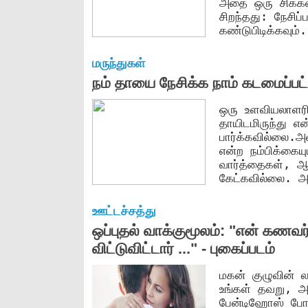
அதை ஒரு சிக்கல
சிறந்தது: நேசிப
கண்டுபிடிக்கவும்
மருந்துகள்
நம் தாயை நேசிக்க நாம் கடமைப்பட
ஒரு உளவியலாளரி
தாயிடமிருந்து எ
பார்க்கவில்லை.அ
என்ற நம்பிக்கை
வார்த்தைகள், ஆ
கேட்கவில்லை. அங
ஊட்டச்சத்து
ஒப்புதல் வாக்குமூலம்: "என் கண
விட்டுவிட்டார் ..." - புகைப்படம்
மகன் குழுவின் ல
உங்கள் தவறு, அவ
பேன்டிஹோஸ் போ