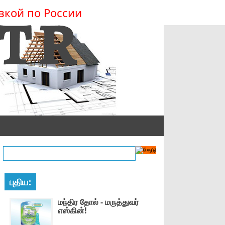
вкой по России
புதிய:
மந்திர தோல் - மருத்துவர்
எஸ்கின்!