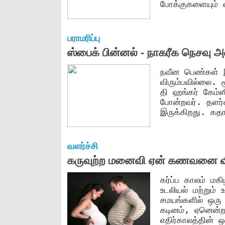
போக்குகளையும் 
பராமரிப்பு
ஸ்பைக் பின்னல் - நாகரீக நெசவு அ
நவீன பெண்கள் 
விரும்பவில்லை.
தி ஹங்கர் கேம்ஸ
போன்றவர். தளர்
இருக்கிறது. கத
வளர்ச்சி
கருவுற்ற மனைவி ஏன் கணவனை வி
கர்ப்ப காலம் மகி
உடலியல் மற்றும் 
சமயங்களில் ஒரு
கடினம், ஏனென்ற
எதிர்காலத்தின் 