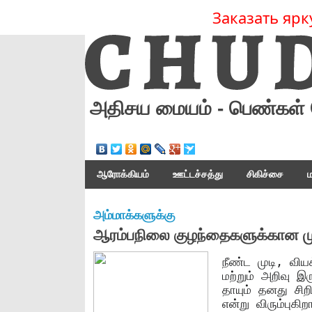
Заказать ярк
அதிசய மையம் - பெண்கள் 
ஆரோக்கியம்
ஊட்டச்சத்து
சிகிச்சை
ம
அம்மாக்களுக்கு
ஆரம்பநிலை குழந்தைகளுக்கான முட
நீண்ட முடி, விய
மற்றும் அறிவு இ
தாயும் தனது சி
என்று விரும்புக