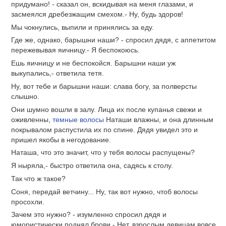
придумано! - сказал он, вскидывая на меня глазами, и
засмеялся дребезжащим смехом.- Ну, будь здоров!
Мы чокнулись, выпили и принялись за еду.
Где же, однако, барышни наши? - спросил дядя, с аппетитом
пережевывая яичницу.- Я беспокоюсь.
Ешь яичницу и не беспокойся. Барышни наши уж
выкупались,- ответила тетя.
Ну, вот тебе и барышни наши: слава богу, за полверсты
слышно.
Они шумно вошли в залу. Лица их после купанья свежи и
оживленны,
темные волосы
Наташи влажны, и она длинным
покрывалом распустила их по спине. Дядя увидел это и
пришел якобы в негодование.
Наташа, что это значит, что у тебя волосы распущены?
Я ныряла,- быстро ответила она, садясь к столу.
Так что ж такое?
Соня, передай ветчину... Ну, так вот нужно, чтоб волосы
просохли.
Зачем это нужно? - изумленно спросил дядя и
юмористически поднял брови.- Нет, взрослым девицам вовсе