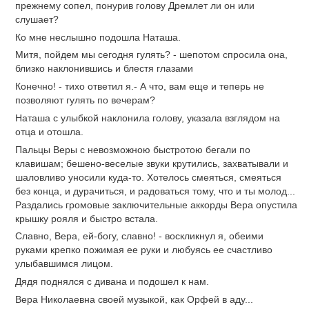
прежнему сопел, понурив голову Дремлет ли он или
слушает?
Ко мне неслышно подошла Наташа.
Митя, пойдем мы сегодня гулять? - шепотом спросила она,
близко наклонившись и блестя глазами
Конечно! - тихо ответил я.- А что, вам еще и теперь не
позволяют гулять по вечерам?
Наташа с улыбкой наклонила голову, указала взглядом на
отца и отошла.
Пальцы Веры с невозможною быстротою бегали по
клавишам; бешено-веселые звуки крутились, захватывали и
шаловливо уносили куда-то. Хотелось смеяться, смеяться
без конца, и дурачиться, и радоваться тому, что и ты молод...
Раздались громовые заключительные аккорды Вера опустила
крышку рояля и быстро встала.
Славно, Вера, ей-богу, славно! - воскликнул я, обеими
руками крепко пожимая ее руки и любуясь ее счастливо
улыбавшимся лицом.
Дядя поднялся с дивана и подошел к нам.
Вера Николаевна своей музыкой, как Орфей в аду...