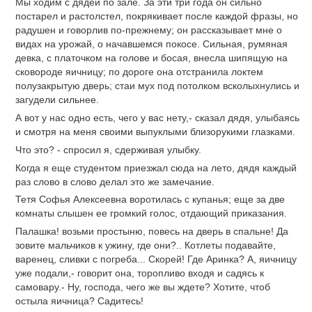
Мы ходим с дядей по зале. За эти три года он сильно
постарел и растолстел, покрякивает после каждой фразы, но
радушен и говорлив по-прежнему; он рассказывает мне о
видах на урожай, о начавшемся покосе. Сильная, румяная
девка, с платочком на голове и босая, внесла шипящую на
сковороде яичницу; по дороге она отстранила локтем
полузакрытую дверь; стаи мух под потолком всколыхнулись и
загудели сильнее.
А вот у нас одно есть, чего у вас нету,- сказал дядя, улыбаясь
и смотря на меня своими выпуклыми близорукими глазками.
Что это? - спросил я, сдерживая улыбку.
Когда я еще студентом приезжал сюда на лето, дядя каждый
раз слово в слово делал это же замечание.
Тетя Софья Алексеевна воротилась с купанья; еще за две
комнаты слышен ее громкий голос, отдающий приказания.
Палашка! возьми простыню, повесь на дверь в спальне! Да
зовите мальчиков к ужину, где они?.. Котлеты подавайте,
варенец, сливки с погреба... Скорей! Где Аринка? А, яичницу
уже подали,- говорит она, торопливо входя и садясь к
самовару.- Ну, господа, чего же вы ждете? Хотите, чтоб
остыла яичница? Садитесь!