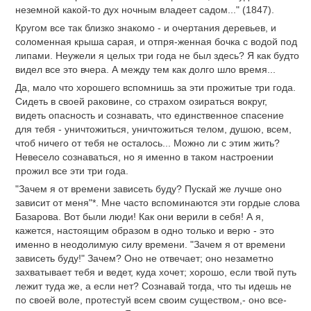
неземной какой-то дух ночным владеет садом..." (1847).
Кругом все так близко знакомо - и очертания деревьев, и
соломенная крыша сарая, и отпря-женная бочка с водой под
липами. Неужели я целых три года не был здесь? Я как будто
видел все это вчера. А между тем как долго шло время...
Да, мало что хорошего вспомнишь за эти прожитые три года.
Сидеть в своей раковине, со страхом озираться вокруг,
видеть опасность и сознавать, что единственное спасение
для тебя - уничтожиться, уничтожиться телом, душою, всем,
чтоб ничего от тебя не осталось... Можно ли с этим жить?
Невесело сознаваться, но я именно в таком настроении
прожил все эти три года.
"Зачем я от времени зависеть буду? Пускай же лучше оно
зависит от меня"*. Мне часто вспоминаются эти гордые слова
Базарова. Вот были люди! Как они верили в себя! А я,
кажется, настоящим образом в одно только и верю - это
именно в неодолимую силу времени. "Зачем я от времени
зависеть буду!" Зачем? Оно не отвечает; оно незаметно
захватывает тебя и ведет, куда хочет; хорошо, если твой путь
лежит туда же, а если нет? Сознавай тогда, что ты идешь не
по своей воле, протестуй всем своим существом,- оно все-