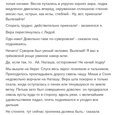
топая ногами. Весла путались в упругих корнях аира, лодка
медленно двигалась вперед, окруженная сплошною стеною
мясис-тых, острых, как иглы, стеблей.- Ну, вот, приехали!
Вылезайте!
Спорить трудно: действительно приехали! - засмеялся я.
Вера переглянулась с Лидой.
Одн-нако! Довольно-таки по-суворовски! - сказала она,
поднимаясь.
Ничего! Суворов был умный человек. Вылезай! Я вас в
грёковской роще ужином накор-млю.
Да, если так, то.. Ай, Наташа, осторожнее! Не качай лодку!
Мы вышли на берег. Спуск весь зарос лозняком и тальником.
Приходилось прокладывать дорогу сквозь чащу. Миша и Соня
недовольно ворчали на Наташу; Вера шла покорно и только
охала, когда оступалась о пенек или тянувшуюся по земле
ветку. Петька зато был совершенно доволен: он продирался
сквозь кусты куда-то в сторону, вдоль реки, с величайшим
удовольствием падал, опять поднимался и уходил все
дальше.
Не стоните, тут сейчас тропинка должна быть,- сказала