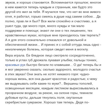
звуков, и хорошо становится. Вспоминается прошлое; многое
в нем кажется теперь чуждым и странным, как будто это
другой кто жил за тебя. Я мучился тем, что нет во мне живого
огня, я работал, горько смеясь в душе над самим собою... Да
полно, прав ли я был? Все жили спокойно и счастливо, а я
ушел туда, где много горя, много нужды и так мало
поддержки и помощи; знают ли они о тех лишениях, тех
нравственных муках, которые мне приходилось там терпеть?
А я для этого сознательно отказался от довольной и
обеспеченной жизни... И принес я с собой оттуда лишь одно -
неизлечимую болезнь, которая сведет меня в могилу.
Вера играла. Ее бледное лицо смотрело сосредоточенно,
только в углах губ дрожала лукавая улыбка; пальцы тонких,
красивых рук
быстро бегали по клавишам... О да! теперь бы и
я мог уверенно сказать: сколько задорного, молодого счастья
в этих звуках! Они знать не хотят никакого горя: чудно-
хороша жизнь, вся она дышит красотою и радостью; к чему
же выдумывать себе какие-то муки?.. Вершины тополей,
освещенные месяцем, каждым листиком вырисовывались в
прозрачном воздухе; за рекою, на склоне горы, темнели
дубовые кусты, дальше тянулись поля, окутанные
серебристым сумраком. Хорошо там теперь. Дядя по-