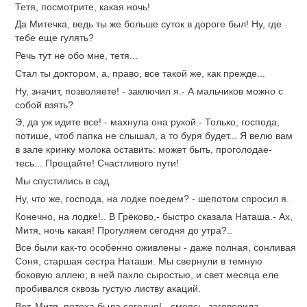
Тетя, посмотрите, какая ночь!
Да Митечка, ведь ты же больше суток в дороге был! Ну, где
тебе еще гулять?
Речь тут не обо мне, тетя...
Стал ты доктором, а, право, все такой же, как прежде...
Ну, значит, позволяете! - заключил я.- А мальчиков можно с
собой взять?
Э, да уж идите все! - махнула она рукой.- Только, господа,
потише, чтоб папка не слышал, а то буря будет... Я велю вам
в зале кринку молока оставить: может быть, проголодае-
тесь... Прощайте! Счастливого пути!
Мы спустились в сад.
Ну, что же, господа, на лодке поедем? - шепотом спросил я.
Конечно, на лодке!.. В Грёково,- быстро сказала Наташа.- Ах,
Митя, ночь какая! Прогуляем сегодня до утра?..
Все были как-то особенно оживлены - даже полная, сонливая
Соня, старшая сестра Наташи. Мы свернули в темную
боковую аллею; в ней пахло сыростью, и свет месяца еле
пробивался сквозь густую листву акаций.
Вот, Митя, потеха была сегодня! - смеясь, заговорила