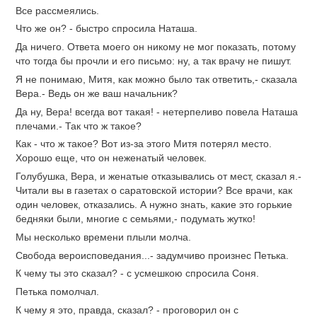
Все рассмеялись.
Что же он? - быстро спросила Наташа.
Да ничего. Ответа моего он никому не мог показать, потому
что тогда бы прочли и его письмо: ну, а так врачу не пишут.
Я не понимаю, Митя, как можно было так ответить,- сказала
Вера.- Ведь он же ваш начальник?
Да ну, Вера! всегда вот такая! - нетерпеливо повела Наташа
плечами.- Так что ж такое?
Как - что ж такое? Вот из-за этого Митя потерял место.
Хорошо еще, что он неженатый человек.
Голубушка, Вера, и женатые отказывались от мест, сказал я.-
Читали вы в газетах о саратовской истории? Все врачи, как
один человек, отказались. А нужно знать, какие это горькие
бедняки были, многие с семьями,- подумать жутко!
Мы несколько времени плыли молча.
Свобода вероисповедания...- задумчиво произнес Петька.
К чему ты это сказал? - с усмешкою спросила Соня.
Петька помолчал.
К чему я это, правда, сказал? - проговорил он с