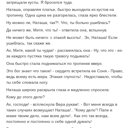
затрещали кусты. Я бросился туда.
Наташа, оправляя платье, быстро выходила из кустов на
тропинку. Одна щека ее разгорелась, глаза ярко блестели.
Ну можно ли, Наташа, так?!. Что, ты больно ушиблась?
Да ничего же, Митя, что ты! - ответила она, вспыхнув.
Не может быть ничего: с этакой вьсоты!.. Эх, Наташа! Если
ушиблась, так скажи же.
Ах, Митя, какой ты чудак! - рассмеялась она.- Ну, что это - из-
за каждого пустяка такую тревогу подымать!
Она быстро стала подниматься по тропинке вверх.
Это бог знает что такое! - сердито встретила ее Соня.- Право,
ведь всему есть мера. Этакая глупость!.. Недоставало, чтобы
ты себе сломала ногу.
Наташа широко раскрыла глаза и медленно спросила:
Кому до этого дело?
Ах, господи! - всплеснула Вера рукам!. - Вот меня всегда в
таких случаях возмущает Наташа!.. "Кому дело"! Папе и
маме твоим дело, нам всем дело!.. Как это так всегда,
постоянно и постоянно о себе одной думать!