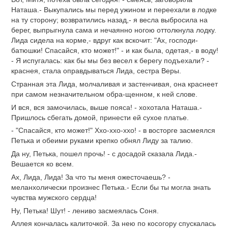
Наташа.- Выкупались мы перед ужином и переехали в лодке
на ту сторону; возвратились назад,- я весла выбросила на
берег, выпрыгнула сама и нечаянно ногою оттолкнула лодку.
Лида сидела на корме,- вдруг как вскочит: "Ах, господи-
батюшки! Спасайся, кто может!" - и как была, одетая,- в воду!
- Я испугалась: как бы мы без весел к берегу подъехали? -
краснея, стала оправдываться Лида, сестра Веры.
Странная эта Лида, молчаливая и застенчивая, она краснеет
при самом незначительном обра-щенном, к ней слове.
И вся, вся замочилась, выше пояса! - хохотала Наташа.-
Пришлось сбегать домой, принести ей сухое платье.
- "Спасайся, кто может!" Ххо-ххо-ххо! - в восторге засмеялся
Петька и обеими руками крепко обнял Лиду за талию.
Да ну, Петька, пошел прочь! - с досадой сказала Лида.-
Вешается ко всем.
Ах, Лида, Лида! За что ты меня ожесточаешь? -
меланхолически произнес Петька.- Если бы ты могла знать
чувства мужского сердца!
Ну, Петька! Шут! - лениво засмеялась Соня.
Аллея кончалась калиточкой. За нею по косогору спускалась