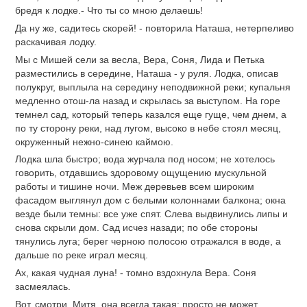
бредя к лодке.- Что ты со мною делаешь!
Да ну же, садитесь скорей! - повторила Наташа, нетерпеливо
раскачивая лодку.
Мы с Мишей сели за весла, Вера, Соня, Лида и Петька
разместились в середине, Наташа - у руля. Лодка, описав
полукруг, выплыла на середину неподвижной реки; купальня
медленно отош-ла назад и скрылась за выступом. На горе
темнел сад, который теперь казался еще гуще, чем днем, а
по ту сторону реки, над лугом, высоко в небе стоял месяц,
окруженный нежно-синею каймою.
Лодка шла быстро; вода журчала под носом; не хотелось
говорить, отдавшись здоровому ощущению мускульной
работы и тишине ночи. Меж деревьев всем широким
фасадом выглянул дом с белыми колоннами балкона; окна
везде были темны: все уже спят. Слева выдвинулись липы и
снова скрыли дом. Сад исчез назади; по обе стороны
тянулись луга; берег черною полосою отражался в воде, а
дальше по реке играл месяц.
Ах, какая чудная луна! - томно вздохнула Вера. Соня
засмеялась.
Вот, смотри, Митя, она всегда такая: просто не может