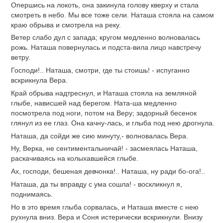
Опершись на локоть, она закинула голову кверху и стала
смотреть в небо. Мы все тоже сели. Наташа стояла на самом
краю обрыва и смотрела на реку.
Ветер слабо дул с запада; кругом медленно волновалась
рожь. Наташа повернулась и подста-вила лицо навстречу
ветру.
Господи!.. Наташа, смотри, где ты стоишь! - испуганно
вскрикнула Вера.
Край обрыва надтреснул, и Наташа стояла на земляной
глыбе, нависшей над берегом. Ната-ша медленно
посмотрела под ноги, потом на Веру; задорный бесенок
глянул из ее глаз. Она качну-лась, и глыба под нею дрогнула.
Наташа, да сойди же сию минуту,- волновалась Вера.
Ну, Верка, не сентиментальничай! - засмеялась Наташа,
раскачиваясь на колыхавшейся глыбе.
Ах, господи, бешеная девчонка!.. Наташа, ну ради бо-ога!..
Наташа, да ты вправду с ума сошла! - воскликнул я,
поднимаясь.
Но в это время глыба сорвалась, и Наташа вместе с нею
рухнула вниз. Вера и Соня истерически вскрикнули. Внизу