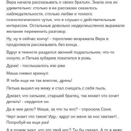
Вера начала рассказывать о своих братьях. Знала она их
удивительно: столько в ее рассказах сказалось
наблюдательности, столько любви и тонкого
психологического чутья, что я слушал с действительным
интересом. Остальные довольно недвусмысленно выражали
желание переменить разговор.
Ну, ну я сейчас кончу! - торопливо возражала Вера и
продолжала рассказывать без конца.
Вдруг в темноте раздался звонкий подзатыльник, что-то
охнуло, и Петька кубарем покатился в рожь.
Дурак! - послышалось изо ржи.
Миша гневно крикнул:
Я тебе еще не так влеплю, дрянь!
Петька вышел на межу и стал счищать с себя пыль.
Думает, что сильнее, старший братец, так может что хочет
делать! - сердился он.
Да в чем дело? Миша, за что ты его? - спросила Соня.
Черт знает что такое! Иду,- вдруг он меня за нос хватает!..
Попробуй-ка еще раз!
А я почем знал, что это твой нос? Ты бы сказал. А то я вижу,