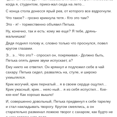
когда я, студентом, приез-жал сюда на лето...
С конца стола донесся ярый рев, от которого все вздрогнули.
Что такое? - грозно крикнула тетя.- Кто это там?
Это - я! - торжественно объявил Петька.
Ну, конечно, так и есть: кому же еще? Я тебе, дрянь-
мальчишка!
Дядя поднял голову и, словно только что проснулся, повел
кругом глазами.
Э... э... Что это? - спросил он, покрякивая.- Должно быть,
Петька опять дикие звуки испускает, а?
Ему никто не ответил. Он крякнул и подложил себе в чай
сахару. Петька сидел, развалясь на, стуле, и широко
ухмылялся.
Крик могучий, крик пернатый... я в своем сердце ощутил...
Крик ужасный, крик... неяс-ный... я из себя испустил... Кхе-
кхе-кхе! Как хорошо вышло!
И, совершенно довольный, Петька придвинул к себе тарелку
и стал накладывать творогу. Кругом смеялись, а он
старательно разминал ложкою творог с сахаром, как будто не
о нем совсем шло дело.