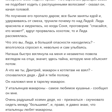
не подобает ходить с распущенными волосами! - сказал он,
качая головой.
Но поучение его пропало даром; все были заняты едой и,
удерживаясь от смеха, трунили почему-то над Лидой. Лида
краснела и хмурилась, но когда Соня, проговорив: "спасайся,
кто может!", вдруг прорвалась хохотом, то и Лида
рассмеялась.
Что это вы, Лида, в большой опасности находились? -
вполголоса спросил я, невольно и сам улыбаясь.
Наташа быстро взглянула на меня и незаметно повела
взглядом на отца; значит, здесь тайна, которую мне объяснят
потом.
А что же ты, Дмитрий, макарон к котлетам не взял? -
спохватился дядя.- Дай я тебе положу.
Он наложил мне в тарелку макарон.
У итальянцев макароны - самое любимое кушанье.- сообщил
он мне.
Очень радушный хозяин дядя, но - признаться - скучновато
сидеть между "большими", и, право, я давно знаю, что
итальянцы любят макароны.