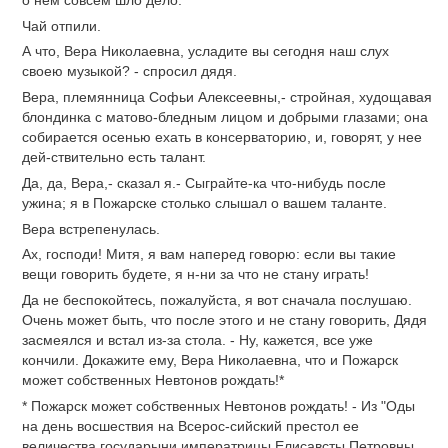
Чай отпили.
А что, Вера Николаевна, усладите вы сегодня наш слух
своею музыкой? - спросил дядя.
Вера, племянница Софьи Алексеевны,- стройная, худощавая
блондинка с матово-бледным лицом и добрыми глазами; она
собирается осенью ехать в консерваторию, и, говорят, у нее
дей-ствительно есть талант.
Да, да, Вера,- сказал я.- Сыграйте-ка что-нибудь после
ужина; я в Пожарске столько слышал о вашем таланте.
Вера встрепенулась.
Ах, господи! Митя, я вам наперед говорю: если вы такие
вещи говорить будете, я н-ни за что не стану играть!
Да не беспокойтесь, пожалуйста, я вот сначала послушаю.
Очень может быть, что после этого и не стану говорить, Дядя
засмеялся и встал из-за стола. - Ну, кажется, все уже
кончили. Докажите ему, Вера Николаевна, что и Пожарск
может собственных Невтонов рождать!*
* Пожарск может собственных Невтонов рождать! - Из "Оды
на день восшествия на Всерос-сийский престол ее
величества государыни императрицы Елисавсты Петровны,