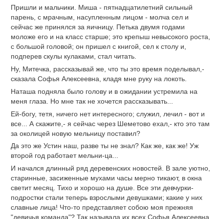
Пришли и мальчики. Миша - пятнадцатилетний сильный
парень, с мрачным, насупленным лицом - молча сел и
сейчас же принялся за яичницу. Петька двумя годами
моложе его и на класс старше; это крепыш невысокого роста,
с большой головой; он пришел с книгой, сел к столу и,
подперев скулы кулаками, стал читать.
Ну, Митечка, рассказывай же, что ты это время поделывал,-
сказала Софья Алексеевна, кладя мне руку на локоть.
Наташа подняла было голову и в ожидании устремила на
меня глаза. Но мне так не хочется рассказывать...
Ей-богу, тетя, ничего нет интересного; служил, лечил - вот и
все... А скажите,- я сейчас через Шеметово ехал,- кто это там
за околицей новую мельницу поставил?
Да это же Устин наш, разве ты не знал? Как же, как же! Уж
второй год работает мельни-ца...
И начался длинный ряд деревенских новостей. В зале уютно,
старинные, засиженные мухами часы мерно тикают, в окна
светит месяц. Тихо и хорошо на душе. Все эти девчурки-
подростки стали теперь взрослыми девушками; какие у них
славные лица! Что-то представляет собою моя прежняя
"девичья команда"? Так называла их всех Софья Алексеевна,