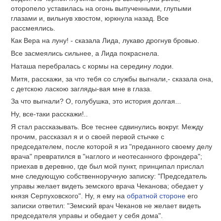
оторопело уставилась на огонь выпученными, глупыми
глазами и, вильнув хвостом, юркнула назад. Все
рассмеялись.
Как Вера на луну! - сказала Лида, лукаво дрогнув бровью.
Все засмеялись сильнее, а Лида покраснела.
Наташа перебралась с кормы на середину лодки.
Митя, расскажи, за что тебя со службы выгнали,- сказала она,
с детскою ласкою загляды-вая мне в глаза.
За что выгнали? О, голубушка, это история долгая...
Ну, все-таки расскажи!..
Я стал рассказывать. Все теснее сдвинулись вокруг. Между
прочим, рассказал я и о своей первой стычке с
председателем, после которой я из "преданного своему делу
врача" превратился в "наглого и неотесанного фрондера";
приехав в деревню, где был мой пункт, принципал прислал
мне следующую собственноручную записку: "Председатель
управы желает видеть земского врача Чеканова; обедает у
князя Серпуховского". Ну, я ему на
обратной стороне
его
записки ответил: "Земский врач Чеканов не желает видеть
председателя управы и обедает у себя дома".