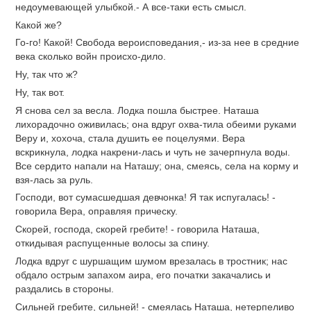
недоумевающей улыбкой.- А все-таки есть смысл.
Какой же?
Го-го! Какой! Свобода вероисповедания,- из-за нее в средние
века сколько войн происхо-дило.
Ну, так что ж?
Ну, так вот.
Я снова сел за весла. Лодка пошла быстрее. Наташа
лихорадочно оживилась; она вдруг охва-тила обеими руками
Веру и, хохоча, стала душить ее поцелуями. Вера
вскрикнула, лодка накрени-лась и чуть не зачерпнула воды.
Все сердито напали на Наташу; она, смеясь, села на корму и
взя-лась за руль.
Господи, вот сумасшедшая девчонка! Я так испугалась! -
говорила Вера, оправляя прическу.
Скорей, господа, скорей гребите! - говорила Наташа,
откидывая распущенные волосы за спину.
Лодка вдруг с шуршащим шумом врезалась в тростник; нас
обдало острым запахом аира, его початки закачались и
раздались в стороны.
Сильней гребите, сильней! - смеялась Наташа, нетерпеливо