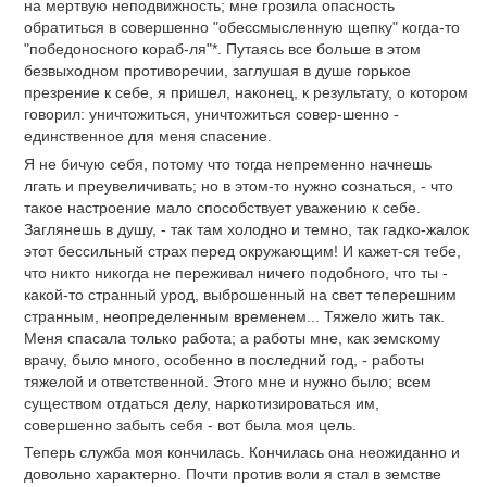
на мертвую неподвижность; мне грозила опасность
обратиться в совершенно "обессмысленную щепку" когда-то
"победоносного кораб-ля"*. Путаясь все больше в этом
безвыходном противоречии, заглушая в душе горькое
презрение к себе, я пришел, наконец, к результату, о котором
говорил: уничтожиться, уничтожиться совер-шенно -
единственное для меня спасение.
Я не бичую себя, потому что тогда непременно начнешь
лгать и преувеличивать; но в этом-то нужно сознаться, - что
такое настроение мало способствует уважению к себе.
Заглянешь в душу, - так там холодно и темно, так гадко-жалок
этот бессильный страх перед окружающим! И кажет-ся тебе,
что никто никогда не переживал ничего подобного, что ты -
какой-то странный урод, выброшенный на свет теперешним
странным, неопределенным временем... Тяжело жить так.
Меня спасала только работа; а работы мне, как земскому
врачу, было много, особенно в последний год, - работы
тяжелой и ответственной. Этого мне и нужно было; всем
существом отдаться делу, наркотизироваться им,
совершенно забыть себя - вот была моя цель.
Теперь служба моя кончилась. Кончилась она неожиданно и
довольно характерно. Почти против воли я стал в земстве