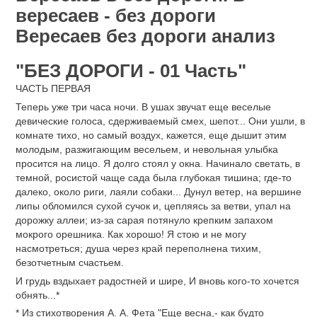
вересаев - без дороги
Вересаев без дороги анализ
"БЕЗ ДОРОГИ - 01 Часть"
ЧАСТЬ ПЕРВАЯ
Теперь уже три часа ночи. В ушах звучат еще веселые
девические голоса, сдерживаемый смех, шепот... Они ушли, в
комнате тихо, но самый воздух, кажется, еще дышит этим
молодым, разжигающим весельем, и невольная улыбка
просится на лицо. Я долго стоял у окна. Начинало светать, в
темной, росистой чаще сада была глубокая тишина; где-то
далеко, около риги, лаяли собаки... Дунул ветер, на вершине
липы обломился сухой сучок и, цепляясь за ветви, упал на
дорожку аллеи; из-за сарая потянуло крепким запахом
мокрого орешника. Как хорошо! Я стою и не могу
насмотреться; душа через край переполнена тихим,
безотчетным счастьем.
И грудь вздыхает радостней и шире, И вновь кого-то хочется
обнять...*
* Из стихотворения А. А. Фета "Еще весна,- как будто