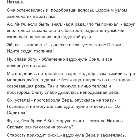
Наташа.
Она остановилась и, подобравши волосы, широким узлом
заколола их на затылке.
Ах, Митя, если бы ты знал, как я рада, что ты приехал! - вдруг
вполголоса сказала она и с быстрой, радостной улыбкой
взглянула на меня из-под поднятой руки.
Эй, вы... акафисты! - донесся из-за кустов голос Петьки.-
Идите сюда: тропинка!
Ну, слава богу! - облегченно вздохнула Соня, и все
повернули на голос.
Мы поднялись по тропинке вверх. Над обрывом высились три
молодых дубка, а дальше без конца тянулась во все стороны
созревавшая рожь. Так и пахнуло в лицо теплом и
простором. Внизу слабо дымилась неподвижная река.
Ох, устала! - проговорила Вера, опускаясь на траву.-
Господа, я не могу дальше идти, нужно отдохнуть... Ох!
Садитесь!..
Фу ты, безобразие! Как старуха охает! - сказала Наташа.-
Сколько раз ты сегодня охнула?
Старость приходит, о-ох!..- вздохнула Вера и засмеялась.