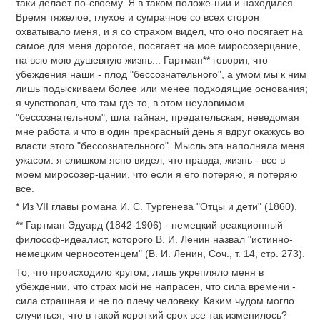
таки делает по-своему. Я в таком положе-нии и находился.
Время тяжелое, глухое и сумрачное со всех сторон
охватывало меня, и я со страхом видел, что оно посягает на
самое для меня дорогое, посягает на мое миросозерцание,
на всю мою душевную жизнь... Гартман** говорит, что
убеждения наши - плод "бессознательного", а умом мы к ним
лишь подыскиваем более или менее подходящие основания;
я чувствовал, что там где-то, в этом неуловимом
"бессознательном", шла тайная, предательская, неведомая
мне работа и что в один прекрасный день я вдруг окажусь во
власти этого "бессознательного". Мысль эта наполняла меня
ужасом: я слишком ясно видел, что правда, жизнь - все в
моем миросозер-цании, что если я его потеряю, я потеряю
все.
* Из VII главы романа И. С. Тургенева "Отцы и дети" (1860).
** Гартман Эдуард (1842-1906) - немецкий реакционный
философ-идеалист, которого В. И. Ленин назвал "истинно-
немецким черносотенцем" (В. И. Ленин, Соч., т. 14, стр. 273).
То, что происходило кругом, лишь укрепляло меня в
убеждении, что страх мой не напрасен, что сила времени -
сила страшная и не по плечу человеку. Каким чудом могло
случиться, что в такой короткий срок все так изменилось?