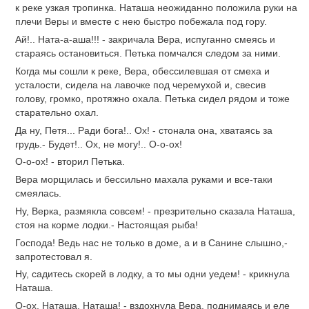
к реке узкая тропинка. Наташа неожиданно положила руки на
плечи Веры и вместе с нею быстро побежала под гору.
Ай!.. Ната-а-аша!!! - закричала Вера, испуганно смеясь и
стараясь остановиться. Петька помчался следом за ними.
Когда мы сошли к реке, Вера, обессилевшая от смеха и
усталости, сидела на лавочке под черемухой и, свесив
голову, громко, протяжно охала. Петька сидел рядом и тоже
старательно охал.
Да ну, Петя... Ради бога!.. Ох! - стонала она, хватаясь за
грудь.- Будет!.. Ох, не могу!.. О-о-ох!
О-о-ох! - вторил Петька.
Вера морщилась и бессильно махала руками и все-таки
смеялась.
Ну, Верка, размякла совсем! - презрительно сказала Наташа,
стоя на корме лодки.- Настоящая рыба!
Господа! Ведь нас не только в доме, а и в Санине слышно,-
запротестовал я.
Ну, садитесь скорей в лодку, а то мы одни уедем! - крикнула
Наташа.
О-ох, Наташа, Наташа! - вздохнула Вера, поднимаясь и еле