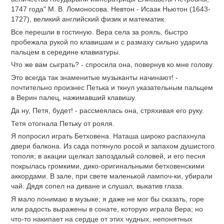
1747 года" М. В. Ломоносова. Невтон - Исаак Ньютон (1643-
1727), великий английский физик и математик.
Все перешли в гостиную. Вера села за рояль, быстро
пробежала рукой по клавишам и с размаху сильно ударила
пальцем в середине клавиатуры.
Что же вам сыграть? - спросила она, повернув ко мне голову.
Это всегда так знаменитые музыканты начинают! -
почтительно произнес Петька и ткнул указательным пальцем
в Верин палец, нажимавший клавишу.
Да ну, Петя, будет! - рассмеялась она, стряхивая его руку.
Тетя отогнала Петьку от рояля.
Я попросил играть Бетховена. Наташа широко распахнула
двери балкона. Из сада потянуло росой и запахом душистого
тополя; в акации щелкал запоздалый соловей, и его песня
покрылась громкими, дико-оригинальными бетховенскими
аккордами. В зале, при свете маленькой лампоч-ки, убирали
чай. Дядя сопел на диване и слушал, выкатив глаза.
Я мало понимаю в музыке; я даже не мог бы сказать, горе
или радость выражены в сонате, которую играла Вера; но
что-то накипает на сердце от этих чудных, непонятных