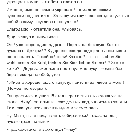
укрощает камни...- любезно сказал он.
Именно, именно, камни укрощает! - с мальчишеским
чувством подхватил я.- За вашу музыку я вас сегодня гулять с
собой возьму,- шутливо шепнул я ей.
Благодарю! - ответила она, улыбаясь.
Дядя зевнул и вынул часы.
Ого! уже скоро одиннадцать!.. Пора и на боковую. Как ты
думаешь, Дмитрий? В деревне всегда надо рано ложиться и
рано вставать. Покойной ночи! Как это?.. э... э... Leben Sie
wohl, essen Sie Kohl, trinken Sie Bier, lieben Sie mir!..* Ххе-хе-
хе-хе? - Дядя засмеялся и протянул мне руку.- Немцы без
бира никогда не обойдутся.
* Живите хорошо, ешьте капусту, пейте пиво, любите меня!
(Немец. поговорка.).
Он простился и ушел. Я стал перелистывать лежавшую на
столе "Ниву"; остальные тоже делали вид, что чем-то заняты.
Тетя окинула всех нас взглядом и засмеялась.
Ну, Митя, вы, я вижу, гулять собираетесь! - сказала она,
лукаво грозя пальцем.
Я расхохотался и захлопнул "Ниву".