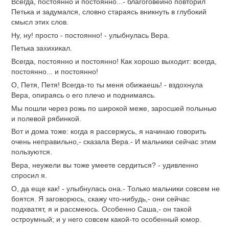
Всегда, постоянно и постоянно...- благоговейно повторил
Петька и задумался, словно стараясь вникнуть в глубокий
смысл этих слов.
Ну, ну! просто - постоянно! - улыбнулась Вера.
Петька захихикал.
Всегда, постоянно и постоянно! Как хорошо выходит: всегда,
постоянно... и постоянно!
О, Петя, Петя! Всегда-то ты меня обижаешь! - вздохнула
Вера, опираясь о его плечо и поднимаясь.
Мы пошли через рожь по широкой меже, заросшей полынью
и полевой рябинкой.
Вот и дома тоже: когда я рассержусь, я начинаю говорить
очень неправильно,- сказала Вера.- И мальчики сейчас этим
пользуются.
Вера, неужели вы тоже умеете сердиться? - удивленно
спросил я.
О, да еще как! - улыбнулась она.- Только мальчики совсем не
боятся. Я заговорюсь, скажу что-нибудь,- они сейчас
подхватят, я и рассмеюсь. Особенно Саша,- он такой
остроумный; и у него совсем какой-то особенный юмор.