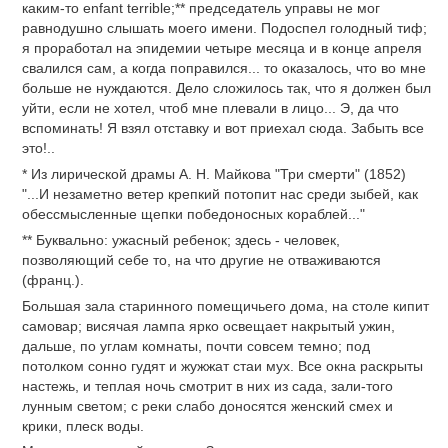
каким-то enfant terrible;** председатель управы не мог
равнодушно слышать моего имени. Подоспел голодный тиф;
я проработал на эпидемии четыре месяца и в конце апреля
свалился сам, а когда поправился... то оказалось, что во мне
больше не нуждаются. Дело сложилось так, что я должен был
уйти, если не хотел, чтоб мне плевали в лицо... Э, да что
вспоминать! Я взял отставку и вот приехал сюда. Забыть все
это!..
* Из лирической драмы А. Н. Майкова "Три смерти" (1852)
"...И незаметно ветер крепкий потопит нас среди зыбей, как
обессмысленные щепки победоносных кораблей..."
** Буквально: ужасный ребенок; здесь - человек,
позволяющий себе то, на что другие не отваживаются
(франц.).
Большая зала старинного помещичьего дома, на столе кипит
самовар; висячая лампа ярко освещает накрытый ужин,
дальше, по углам комнаты, почти совсем темно; под
потолком сонно гудят и жужжат стаи мух. Все окна раскрыты
настежь, и теплая ночь смотрит в них из сада, зали-того
лунным светом; с реки слабо доносятся женский смех и
крики, плеск воды.