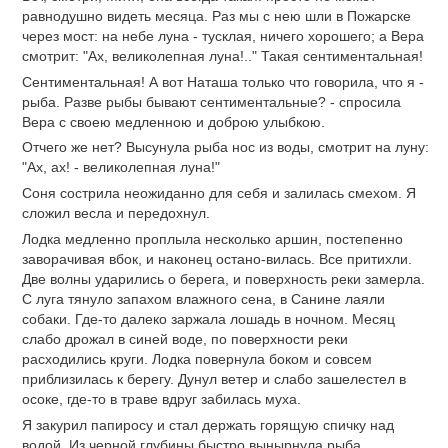
равнодушно видеть месяца. Раз мы с нею шли в Пожарске
через мост: на небе луна - тусклая, ничего хорошего; а Вера
смотрит: "Ах, великолепная луна!.." Такая сентиментальная!
Сентиментальная! А вот Наташа только что говорила, что я -
рыба. Разве рыбы бывают сентиментальные? - спросила
Вера с своею медленною и доброю улыбкою.
Отчего же нет? Высунула рыба нос из воды, смотрит на луну:
"Ах, ах! - великолепная луна!"
Соня сострила неожиданно для себя и залилась смехом. Я
сложил весла и передохнул.
Лодка медленно проплыла несколько аршин, постепенно
заворачивая вбок, и наконец остано-вилась. Все притихли.
Две волны ударились о берега, и поверхность реки замерла.
С луга тянуло запахом влажного сена, в Санине лаяли
собаки. Где-то далеко заржала лошадь в ночном. Месяц
слабо дрожал в синей воде, по поверхности реки
расходились круги. Лодка повернула боком и совсем
приблизилась к берегу. Дунул ветер и слабо зашелестел в
осоке, где-то в траве вдруг забилась муха.
Я закурил папиросу и стал держать горящую спичку над
водой. Из черной глубины быстро вынырнула рыба,