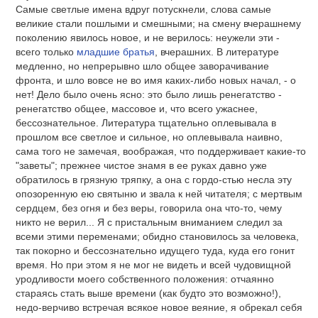
Самые светлые имена вдруг потускнели, слова самые
великие стали пошлыми и смешными; на смену вчерашнему
поколению явилось новое, и не верилось: неужели эти -
всего только
младшие братья
, вчерашних. В литературе
медленно, но непрерывно шло общее заворачивание
фронта, и шло вовсе не во имя каких-либо новых начал, - о
нет! Дело было очень ясно: это было лишь ренегатство -
ренегатство общее, массовое и, что всего ужаснее,
бессознательное. Литература тщательно оплевывала в
прошлом все светлое и сильное, но оплевывала наивно,
сама того не замечая, воображая, что поддерживает какие-то
"заветы"; прежнее чистое знамя в ее руках давно уже
обратилось в грязную тряпку, а она с гордо-стью несла эту
опозоренную ею святыню и звала к ней читателя; с мертвым
сердцем, без огня и без веры, говорила она что-то, чему
никто не верил... Я с пристальным вниманием следил за
всеми этими переменами; обидно становилось за человека,
так покорно и бессознательно идущего туда, куда его гонит
время. Но при этом я не мог не видеть и всей чудовищной
уродливости моего собственного положения: отчаянно
стараясь стать выше времени (как будто это возможно!),
недо-верчиво встречая всякое новое веяние, я обрекал себя