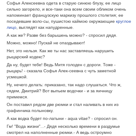
Софья Алексеевна одета в старую синюю блузу, ее лицо
сильно загорело, и все-таки она всем своим обликом очень
напоминает французскую маркизу прошлого столетия; ее
поседевшие воло-сы, пушистою каймою окружающие
круглое
лицо
, выглядят как напудренные.
А как же? Разве без барышень можно? - спросил дядя.
Можно, можно! Пускай не опаздывают!
Нет, это нельзя. Как же ты нас заставляешь нарушить
рыцарский кодекс?
Да ну, будет тебе! Ведь Митя голоден с дороги. Тоже -
рыцарь! - сказала Софья Алек-сеевна с чуть заметной
усмешкой.
Ну, нечего делать: приказано, так надо слушаться. Что ж,
сядем, Дмитрий? Вот выпьем водочки - и за яичницу
примемся.
Он поставил рядом две рюмки и стал наливать в них из
графинчика полыновку.
А как водка будет по-латыни - aqua vitae? - спросил он.
Гм! "Вода жизни"...- Дядя несколько времени в раздумье
смотрел на наполненные рюмки.- А ведь остроумно