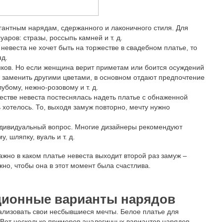
антным нарядам, сдержанного и лаконичного стиля. Для
аров: стразы, россыпь камней и т. д.
невеста не хочет быть на торжестве в свадебном платье, то
яд.
нков. Но если женщина верит приметам или боится осуждений
о заменить другими цветами, в основном отдают предпочтение
убому, нежно-розовому и т. д.
естве невеста постеснялась надеть платье с обнаженной
ь хотелось. То, выходя замуж повторно, мечту нужно
индивидуальный вопрос. Многие дизайнеры рекомендуют
, шляпку, вуаль и т. д.
ажно в каком платье невеста выходит второй раз замуж –
жно, чтобы она в этот момент была счастлива.
иционные варианты нарядов
ализовать свои несбывшиеся мечты. Белое платье для
 Вот несколько примеров аналогичных вариантов нарядов,