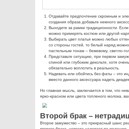
Отдавайте предпочтение скромным и элег
создания образа добавьте немного аксессу
Выходите за рамки традиционности. Если 
можно примерять костюм или другой нар
Выбирать цвет платья можно любых отте
со стороны гостей, то белый наряд можн
пастельным тонам – бежевому, светло-гол
Представьте ситуацию, при первом замуж
спиной или глубоким декольте, хотя очен
обязательно воплотить в реальность.
Надевать или обойтись без фаты – это 
вместо данного аксессуара надеть диадему
Но главная мысль, заключается в том, что нев
ярко-красном или цвета топленого молока, ва
Второй брак – нетрад
Второе замужество – это прекрасный шанс ре
второго брака, невеста надевает по желанию.